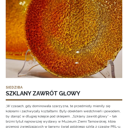
SIEDZIBA
SZKLANY ZAWRÓT GŁOWY
„W czasach, gdy dominowała szarzyzna, te przedmioty mieniły się
kolorami i zachwycały kształtami. Były obiektem westchnień i powodem,
by stanąć w długiej kolejce pod sklepem. „Szklany zawrót głowy” – tak
brzmi tytuł najnowszej wystawy w Muzeum Ziemi Tarnowskiej, która
przenosi zwiedzających w barwny świat polskiego szkła z czasów PRL-u.