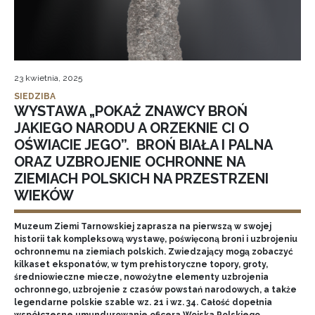
23 kwietnia, 2025
SIEDZIBA
WYSTAWA „POKAŻ ZNAWCY BROŃ
JAKIEGO NARODU A ORZEKNIE CI O
OŚWIACIE JEGO”. BROŃ BIAŁA I PALNA
ORAZ UZBROJENIE OCHRONNE NA
ZIEMIACH POLSKICH NA PRZESTRZENI
WIEKÓW
Muzeum Ziemi Tarnowskiej zaprasza na pierwszą w swojej
historii tak kompleksową wystawę, poświęconą broni i uzbrojeniu
ochronnemu na ziemiach polskich. Zwiedzający mogą zobaczyć
kilkaset eksponatów, w tym prehistoryczne topory, groty,
średniowieczne miecze, nowożytne elementy uzbrojenia
ochronnego, uzbrojenie z czasów powstań narodowych, a także
legendarne polskie szable wz. 21 i wz. 34. Całość dopełnia