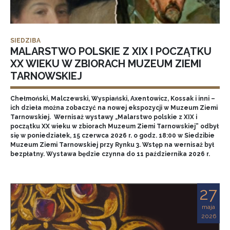
SIEDZIBA
MALARSTWO POLSKIE Z XIX I POCZĄTKU
XX WIEKU W ZBIORACH MUZEUM ZIEMI
TARNOWSKIEJ
Chełmoński, Malczewski, Wyspiański, Axentowicz, Kossak i inni –
ich dzieła można zobaczyć na nowej ekspozycji w Muzeum Ziemi
Tarnowskiej. Wernisaż wystawy „Malarstwo polskie z XIX i
początku XX wieku w zbiorach Muzeum Ziemi Tarnowskiej” odbył
się w poniedziałek, 15 czerwca 2026 r. o godz. 18:00 w Siedzibie
Muzeum Ziemi Tarnowskiej przy Rynku 3. Wstęp na wernisaż był
bezpłatny. Wystawa będzie czynna do 11 października 2026 r.
27
maja
2026