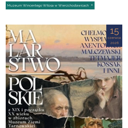
Muzeum Wincentego Witosa w Wierzchosławicach
15
czerwca
2026