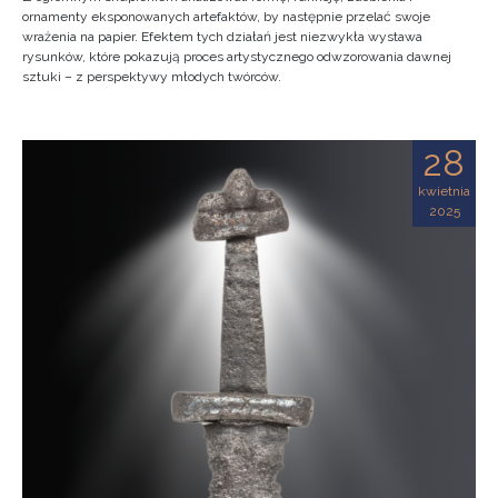
ornamenty eksponowanych artefaktów, by następnie przelać swoje
wrażenia na papier. Efektem tych działań jest niezwykła wystawa
rysunków, które pokazują proces artystycznego odwzorowania dawnej
sztuki – z perspektywy młodych twórców.
28
kwietnia
2025