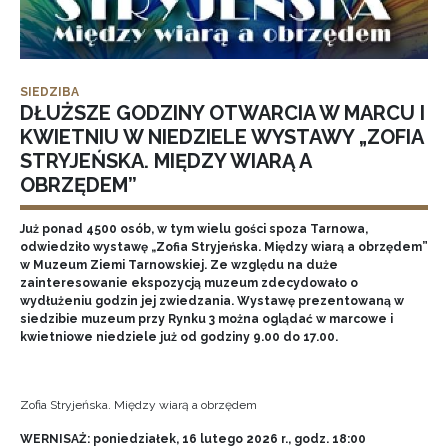
SIEDZIBA
DŁUŻSZE GODZINY OTWARCIA W MARCU I
KWIETNIU W NIEDZIELE WYSTAWY „ZOFIA
STRYJEŃSKA. MIĘDZY WIARĄ A
OBRZĘDEM”
Już ponad 4500 osób, w tym wielu gości spoza Tarnowa,
odwiedziło wystawę „Zofia Stryjeńska. Między wiarą a obrzędem”
w Muzeum Ziemi Tarnowskiej. Ze względu na duże
zainteresowanie ekspozycją muzeum zdecydowało o
wydłużeniu godzin jej zwiedzania. Wystawę prezentowaną w
siedzibie muzeum przy Rynku 3 można oglądać w marcowe i
kwietniowe niedziele już od godziny 9.00 do 17.00.
Zofia Stryjeńska. Między wiarą a obrzędem
WERNISAŻ: poniedziałek, 16 lutego 2026 r., godz. 18:00