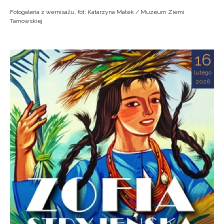
Fotogaleria z wernisażu, fot: Katarzyna Małek / Muzeum Ziemi
Tarnowskiej
16
lutego
2026