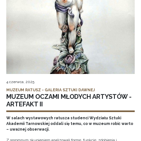
4 czerwca, 2025
MUZEUM RATUSZ - GALERIA SZTUKI DAWNEJ
MUZEUM OCZAMI MŁODYCH ARTYSTÓW -
ARTEFAKT II
W salach wystawowych ratusza studenci Wydziału Sztuki
Akademii Tarnowskiej oddali się temu, co w muzeum robić warto
– uważnej obserwacji.
Z ogromnym skupieniem analizowali formę, funkcję, zdobienia i