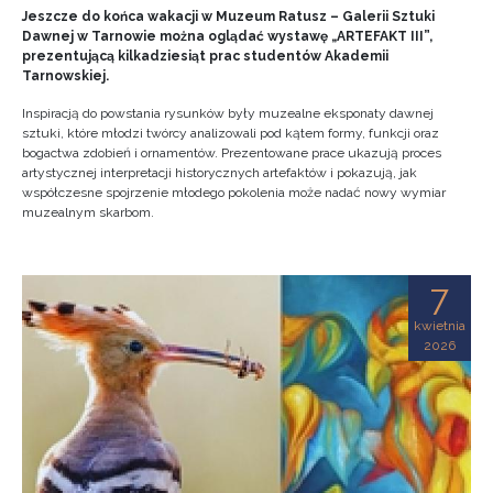
Jeszcze do końca wakacji w Muzeum Ratusz – Galerii Sztuki
Dawnej w Tarnowie można oglądać wystawę „ARTEFAKT III”,
prezentującą kilkadziesiąt prac studentów Akademii
Tarnowskiej.
Inspiracją do powstania rysunków były muzealne eksponaty dawnej
sztuki, które młodzi twórcy analizowali pod kątem formy, funkcji oraz
bogactwa zdobień i ornamentów. Prezentowane prace ukazują proces
artystycznej interpretacji historycznych artefaktów i pokazują, jak
współczesne spojrzenie młodego pokolenia może nadać nowy wymiar
muzealnym skarbom.
7
kwietnia
2026