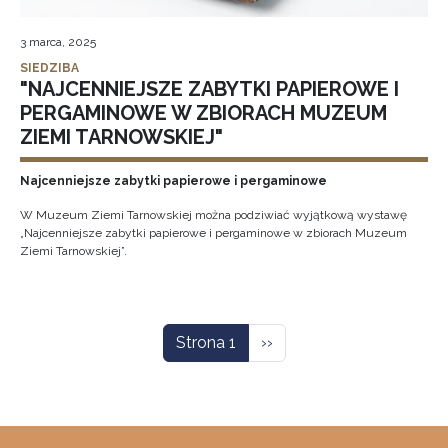
3 marca, 2025
SIEDZIBA
"NAJCENNIEJSZE ZABYTKI PAPIEROWE I
PERGAMINOWE W ZBIORACH MUZEUM
ZIEMI TARNOWSKIEJ"
Najcenniejsze zabytki papierowe i pergaminowe
W Muzeum Ziemi Tarnowskiej można podziwiać wyjątkową wystawę
„Najcenniejsze zabytki papierowe i pergaminowe w zbiorach Muzeum
Ziemi Tarnowskiej”.
Stronicowanie
Następna strona
Strona 1
››