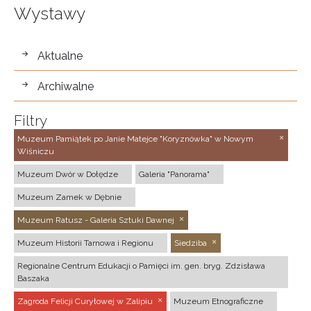
Wystawy
wystawy
Aktualne
Archiwalne
Filtry
Muzeum Pamiątek po Janie Matejce "Koryznówka" w Nowym
Wiśniczu
Muzeum Dwór w Dołędze
Galeria "Panorama"
Muzeum Zamek w Dębnie
Muzeum Ratusz - Galeria Sztuki Dawnej
Muzeum Historii Tarnowa i Regionu
Siedziba
Regionalne Centrum Edukacji o Pamięci im. gen. bryg. Zdzisława
Baszaka
Zagroda Felicji Curyłowej w Zalipiu
Muzeum Etnograficzne