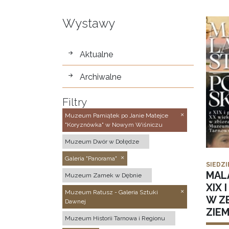
Wystawy
wystawy
Aktualne
Archiwalne
Filtry
Muzeum Pamiątek po Janie Matejce
"Koryznówka" w Nowym Wiśniczu
Muzeum Dwór w Dołędze
Galeria "Panorama"
SIEDZI
MAL
Muzeum Zamek w Dębnie
XIX 
Muzeum Ratusz - Galeria Sztuki
W Z
Dawnej
ZIE
Muzeum Historii Tarnowa i Regionu