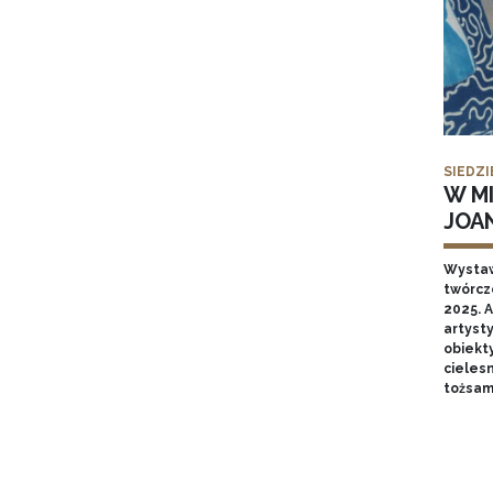
SIEDZI
W MI
JOA
Wysta
twórcz
2025. A
artyst
obiekt
cieles
tożsam