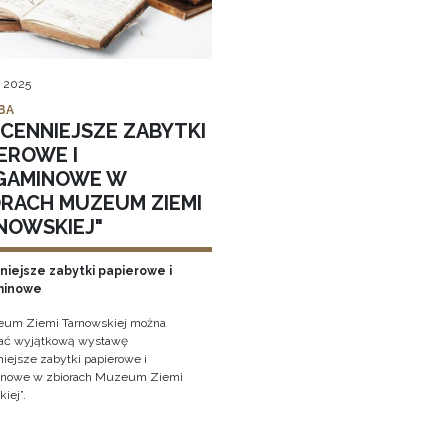
, 2025
BA
JCENNIEJSZE ZABYTKI
EROWE I
GAMINOWE W
ORACH MUZEUM ZIEMI
NOWSKIEJ"
niejsze zabytki papierowe i
minowe
um Ziemi Tarnowskiej można
ać wyjątkową wystawę
niejsze zabytki papierowe i
inowe w zbiorach Muzeum Ziemi
iej”.