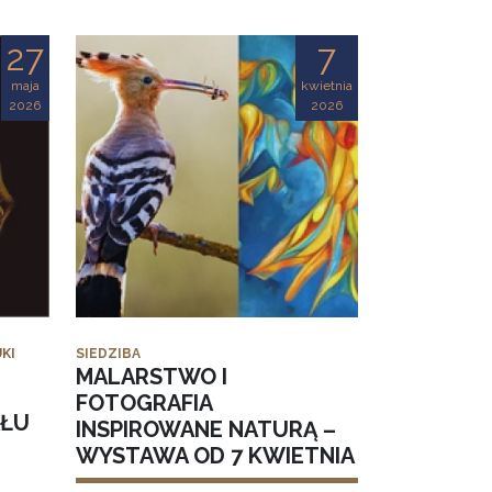
27
7
maja
kwietnia
2026
2026
KI
SIEDZIBA
MALARSTWO I
FOTOGRAFIA
AŁU
INSPIROWANE NATURĄ –
WYSTAWA OD 7 KWIETNIA