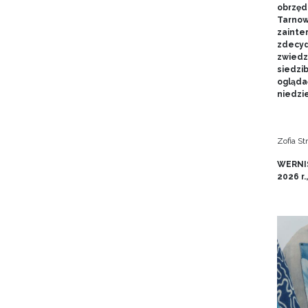
obrzęd
Tarnow
zainte
zdecyd
zwiedz
siedzi
ogląda
niedzie
Zofia S
WERNIS
2026 r.