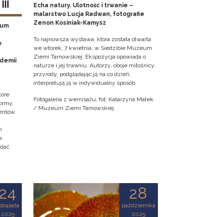
II
Echa natury. Ulotność i trwanie –
malarstwo Lucja Radwan, fotografie
Zenon Kosiniak-Kamysz
eum
To najnowsza wystawa, która została otwarta
ę
we wtorek, 7 kwietnia, w Siedzibie Muzeum
Ziemi Tarnowskiej. Ekspozycja opowiada o
ademii
naturze i jej trwaniu. Autorzy, oboje miłośnicy
przyrody, podglądając ją na co dzień,
interpretują ją w indywidualny sposób.
tóre
Fotogaleria z wernisażu, fot: Katarzyna Małek
ormy,
/ Muzeum Ziemi Tarnowskiej
entów.
h
e
adać
24
28
istopada
października
2025
2025