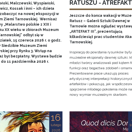
RATUSZU - ATREFAKT I
ński, Malczewski, Wyspiański,
icz, Kossak i inni – ich dzieła
zobaczyć na nowej ekspozycji w
Jeszcze do końca wakacji w Muz
 Ziemi Tarnowskiej. Wernisaż
Ratusz – Galerii Sztuki Dawnej w
 „Malarstwo polskie z XIX i
Tarnowie można oglądać wystaw
ku XX wieku w zbiorach Muzeum
„ARTEFAKT III”, prezentującą
arnowskiej” odbył się w
kilkadziesiąt prac studentów Ak
iałek, 15 czerwca 2026 r. o godz.
Tarnowskiej.
w Siedzibie Muzeum Ziemi
skiej przy Rynku 3. Wstęp na
Inspiracją do powstania rysunków były
aż był bezpłatny. Wystawa będzie
muzealne eksponaty dawnej sztuki, k
do 11 października 2026 r.
młodzi twórcy analizowali pod kątem f
funkcji oraz bogactwa zdobień i ornam
Prezentowane prace ukazują proces
artystycznej interpretacji historycznyc
artefaktów i pokazują, jak współczesn
spojrzenie młodego pokolenia może n
nowy wymiar muzealnym skarbom.
16
lutego
l
2026