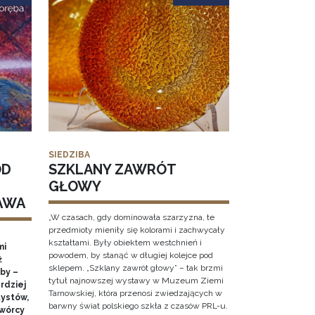
SIEDZIBA
OD
SZKLANY ZAWRÓT
GŁOWY
AWA
„W czasach, gdy dominowała szarzyzna, te
przedmioty mieniły się kolorami i zachwycały
kształtami. Były obiektem westchnień i
mi
powodem, by stanąć w długiej kolejce pod
ż
sklepem. „Szklany zawrót głowy” – tak brzmi
by –
tytuł najnowszej wystawy w Muzeum Ziemi
rdziej
Tarnowskiej, która przenosi zwiedzających w
ystów,
barwny świat polskiego szkła z czasów PRL-u.
twórcy