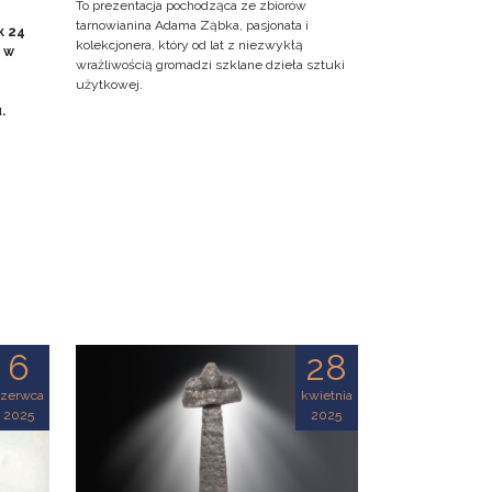
To prezentacja pochodząca ze zbiorów
tarnowianina Adama Ząbka, pasjonata i
k 24
kolekcjonera, który od lat z niezwykłą
0 w
wrażliwością gromadzi szklane dzieła sztuki
użytkowej.
u.
6
28
czerwca
kwietnia
2025
2025