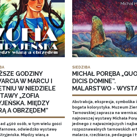
BA
SIEDZIBA
ŻSZE GODZINY
MICHAŁ PORĘBA „QU
ARCIA W MARCU I
DICIS DOMINE”.
ETNIU W NIEDZIELE
MALARSTWO - WYST
TAWY „ZOFIA
YJEŃSKA. MIĘDZY
Abstrakcja, ekspresja, symbolika i
bogata kolorystyka. Muzeum Zie
RĄ A OBRZĘDEM”
Tarnowskiej zaprasza na wernisa
najnowszej wystawy Michała Porę
nad 4500 osób, w tym wielu gości
jednego z najważniejszych i najba
Tarnowa, odwiedziło wystawę
rozpoznawalnych tarnowskich art
Stryjeńska. Między wiarą a
malarza, rzeźbiarza, pedagoga i 