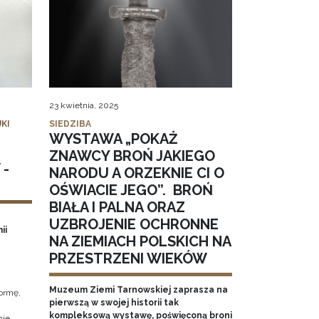
23 kwietnia, 2025
KI
SIEDZIBA
WYSTAWA „POKAŻ
ZNAWCY BROŃ JAKIEGO
 -
NARODU A ORZEKNIE CI O
OŚWIACIE JEGO”. BROŃ
BIAŁA I PALNA ORAZ
UZBROJENIE OCHRONNE
ii
NA ZIEMIACH POLSKICH NA
PRZESTRZENI WIEKÓW
Muzeum Ziemi Tarnowskiej zaprasza na
ormę,
pierwszą w swojej historii tak
kompleksową wystawę, poświęconą broni
nie