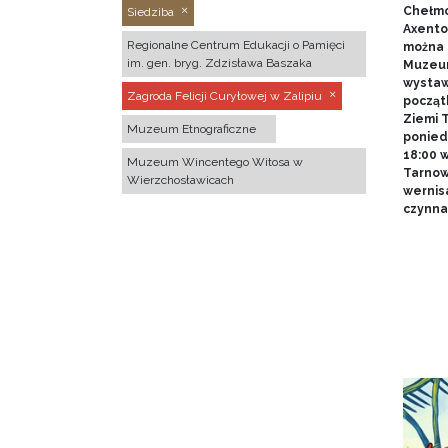
Chełmo
Siedziba
Axentow
Regionalne Centrum Edukacji o Pamięci
można 
im. gen. bryg. Zdzisława Baszaka
Muzeum
wystawy
Zagroda Felicji Curyłowej w Zalipiu
począt
Ziemi T
Muzeum Etnograficzne
poniedz
18:00 
Muzeum Wincentego Witosa w
Tarnow
Wierzchosławicach
wernis
czynna 