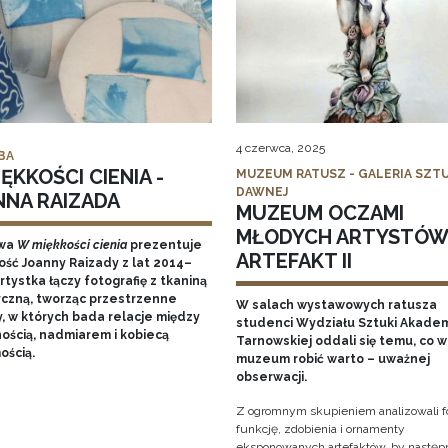
4 czerwca, 2025
BA
ĘKKOŚCI CIENIA -
MUZEUM RATUSZ - GALERIA SZTU
DAWNEJ
NNA RAIZADA
MUZEUM OCZAMI
MŁODYCH ARTYSTÓW
wa
W miękkości cienia
prezentuje
ARTEFAKT II
ość Joanny Raizady z lat 2014–
rtystka łączy fotografię z tkaniną
yczną, tworząc przestrzenne
W salach wystawowych ratusza
y, w których bada relacje między
studenci Wydziału Sztuki Akadem
nością, nadmiarem i kobiecą
Tarnowskiej oddali się temu, co w
ością.
muzeum robić warto – uważnej
obserwacji.
Z ogromnym skupieniem analizowali f
funkcję, zdobienia i ornamenty
eksponowanych artefaktów, by następ