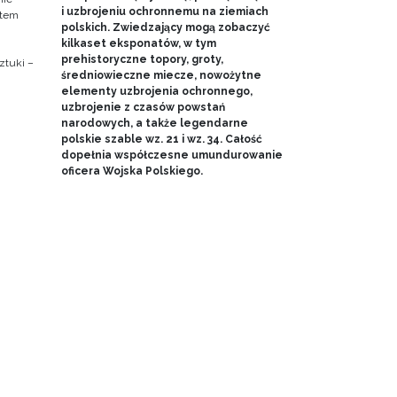
i uzbrojeniu ochronnemu na ziemiach
ktem
polskich. Zwiedzający mogą zobaczyć
kilkaset eksponatów, w tym
prehistoryczne topory, groty,
ztuki –
średniowieczne miecze, nowożytne
elementy uzbrojenia ochronnego,
uzbrojenie z czasów powstań
narodowych, a także legendarne
polskie szable wz. 21 i wz. 34. Całość
dopełnia współczesne umundurowanie
oficera Wojska Polskiego.