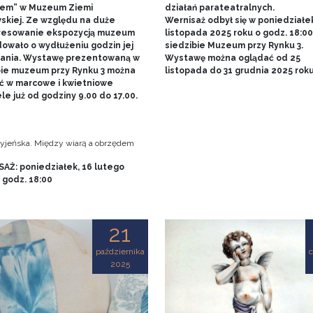
em” w Muzeum Ziemi
działań parateatralnych.
skiej. Ze względu na duże
Wernisaż odbył się w poniedziałe
resowanie ekspozycją muzeum
listopada 2025 roku o godz. 18:0
owało o wydłużeniu godzin jej
siedzibie Muzeum przy Rynku 3.
ania. Wystawę prezentowaną w
Wystawę można oglądać od 25
bie muzeum przy Rynku 3 można
listopada do 31 grudnia 2025 rok
ć w marcowe i kwietniowe
le już od godziny 9.00 do 17.00.
tryjeńska. Między wiarą a obrzędem
AŻ: poniedziałek, 16 lutego
, godz. 18:00
21
października
2025