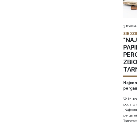
3 marca
SIEDZI
"NA
PAPI
PER
ZBI
TAR
Najcen
perga
W Muze
podziwi
„Najcen
pergam
Tarnowsk