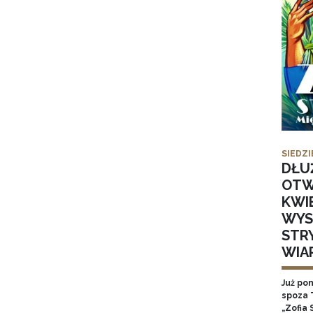
SIEDZI
DŁU
OTW
KWI
WYS
STR
WIA
Już po
spoza 
„Zofia 