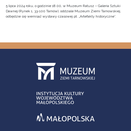
5 lipca 2024 roku, o godzinie 18.00, w Muzeum Ratusz – Galeria Sztuki
Dawnej (Rynek 1, 33-100 Tarnów), oddziale Muzeum Ziemi Tarnowskiej,
odbędzie się wernisaż wystawy czasowej pt. „Artefakty historyczne”.