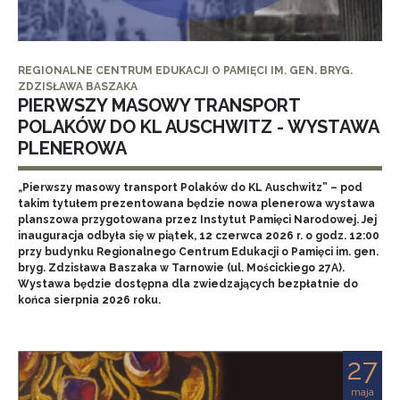
REGIONALNE CENTRUM EDUKACJI O PAMIĘCI IM. GEN. BRYG.
ZDZISŁAWA BASZAKA
PIERWSZY MASOWY TRANSPORT
POLAKÓW DO KL AUSCHWITZ - WYSTAWA
PLENEROWA
„Pierwszy masowy transport Polaków do KL Auschwitz” – pod
takim tytułem prezentowana będzie nowa plenerowa wystawa
planszowa przygotowana przez Instytut Pamięci Narodowej. Jej
inauguracja odbyła się w piątek, 12 czerwca 2026 r. o godz. 12:00
przy budynku Regionalnego Centrum Edukacji o Pamięci im. gen.
bryg. Zdzisława Baszaka w Tarnowie (ul. Mościckiego 27A).
Wystawa będzie dostępna dla zwiedzających bezpłatnie do
końca sierpnia 2026 roku.
27
maja