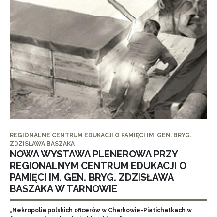
REGIONALNE CENTRUM EDUKACJI O PAMIĘCI IM. GEN. BRYG.
ZDZISŁAWA BASZAKA
NOWA WYSTAWA PLENEROWA PRZY
REGIONALNYM CENTRUM EDUKACJI O
PAMIĘCI IM. GEN. BRYG. ZDZISŁAWA
BASZAKA W TARNOWIE
„Nekropolia polskich oficerów w Charkowie-Piatichatkach w