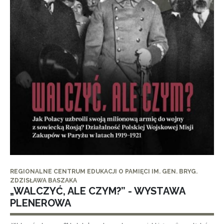
REGIONALNE CENTRUM EDUKACJI O PAMIĘCI IM. GEN. BRYG.
ZDZISŁAWA BASZAKA
„WALCZYĆ, ALE CZYM?” - WYSTAWA
PLENEROWA