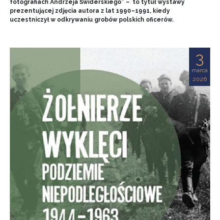
fotografiach Andrzeja Świderskiego” – to tytuł wystawy
prezentującej zdjęcia autora z lat 1990–1991, kiedy
uczestniczył w odkrywaniu grobów polskich oficerów.
3
marca
2026