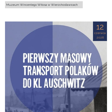
Muzeum Wincentego Witosa w Wierzchosławicach
12
czerwca
2026