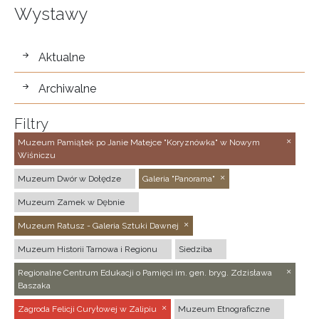
Wystawy
wystawy
Aktualne
Archiwalne
Filtry
Muzeum Pamiątek po Janie Matejce "Koryznówka" w Nowym
Wiśniczu
Muzeum Dwór w Dołędze
Galeria "Panorama"
Muzeum Zamek w Dębnie
Muzeum Ratusz - Galeria Sztuki Dawnej
Muzeum Historii Tarnowa i Regionu
Siedziba
Regionalne Centrum Edukacji o Pamięci im. gen. bryg. Zdzisława
Baszaka
Zagroda Felicji Curyłowej w Zalipiu
Muzeum Etnograficzne