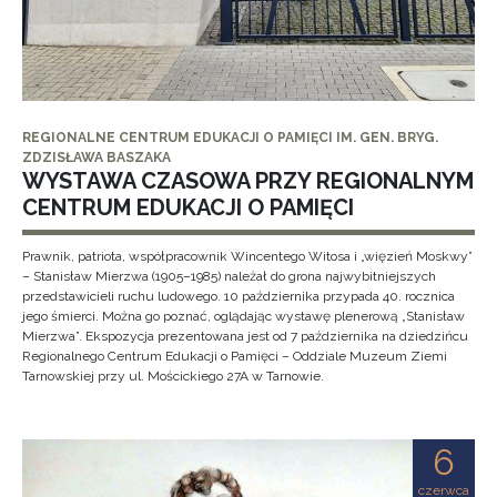
REGIONALNE CENTRUM EDUKACJI O PAMIĘCI IM. GEN. BRYG.
ZDZISŁAWA BASZAKA
WYSTAWA CZASOWA PRZY REGIONALNYM
CENTRUM EDUKACJI O PAMIĘCI
Prawnik, patriota, współpracownik Wincentego Witosa i „więzień Moskwy”
– Stanisław Mierzwa (1905–1985) należał do grona najwybitniejszych
przedstawicieli ruchu ludowego. 10 października przypada 40. rocznica
jego śmierci. Można go poznać, oglądając wystawę plenerową „Stanisław
Mierzwa”. Ekspozycja prezentowana jest od 7 października na dziedzińcu
Regionalnego Centrum Edukacji o Pamięci – Oddziale Muzeum Ziemi
Tarnowskiej przy ul. Mościckiego 27A w Tarnowie.
6
czerwca