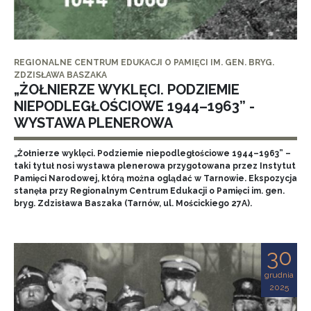
REGIONALNE CENTRUM EDUKACJI O PAMIĘCI IM. GEN. BRYG.
ZDZISŁAWA BASZAKA
„ŻOŁNIERZE WYKLĘCI. PODZIEMIE
NIEPODLEGŁOŚCIOWE 1944–1963” -
WYSTAWA PLENEROWA
„Żołnierze wyklęci. Podziemie niepodległościowe 1944–1963” –
taki tytuł nosi wystawa plenerowa przygotowana przez Instytut
Pamięci Narodowej, którą można oglądać w Tarnowie. Ekspozycja
stanęła przy Regionalnym Centrum Edukacji o Pamięci im. gen.
bryg. Zdzisława Baszaka (Tarnów, ul. Mościckiego 27A).
30
grudnia
2025