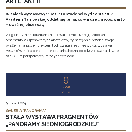
ARTEFAKT II
W salach wystawowych ratusza studenci Wydziału Sztuki
Akademii Tarnowskiej oddali się temu, co w muzeum robić warto
– uważnej obserwacji.
Z ogromnym skupieniem analizowali formę, funkcję, zdobienia i
ornamenty eksponowanych artefaktów, by następnie przelać swoje
wrażenia na papier. Efektem tych działań jest niezwykła wystawa
rysunków, które pokazują proces artystycznego odwzorowania dawnej
sztuki – z perspektywy młodych twórców.
9
lipca
2019
9 lipca, 2024
GALERIA "PANORAMA"
STAŁA WYSTAWA FRAGMENTÓW
„PANORAMY SIEDMIOGRODZKIEJ”