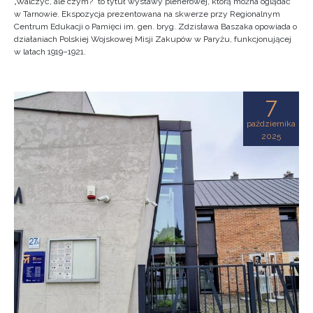
„Walczyć, ale czym?” to tytuł wystawy plenerowej, którą można oglądać
w Tarnowie. Ekspozycja prezentowana na skwerze przy Regionalnym
Centrum Edukacji o Pamięci im. gen. bryg. Zdzisława Baszaka opowiada o
działaniach Polskiej Wojskowej Misji Zakupów w Paryżu, funkcjonującej
w latach 1919–1921.
7
października
2025