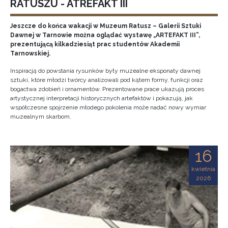
RATUSZU - ATREFAKT III
Jeszcze do końca wakacji w Muzeum Ratusz – Galerii Sztuki
Dawnej w Tarnowie można oglądać wystawę „ARTEFAKT III”,
prezentującą kilkadziesiąt prac studentów Akademii
Tarnowskiej.
Inspiracją do powstania rysunków były muzealne eksponaty dawnej
sztuki, które młodzi twórcy analizowali pod kątem formy, funkcji oraz
bogactwa zdobień i ornamentów. Prezentowane prace ukazują proces
artystycznej interpretacji historycznych artefaktów i pokazują, jak
współczesne spojrzenie młodego pokolenia może nadać nowy wymiar
muzealnym skarbom.
16
kwietnia
2026