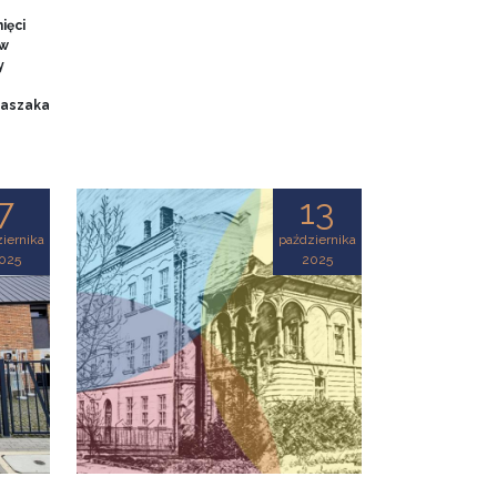
ięci
 w
y
 Baszaka
7
13
iernika
października
025
2025