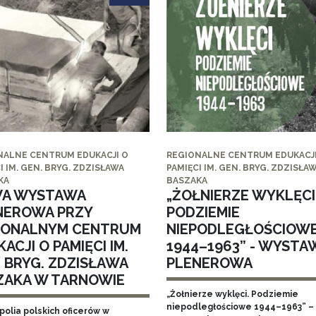
NALNE CENTRUM EDUKACJI O
REGIONALNE CENTRUM EDUKACJI
I IM. GEN. BRYG. ZDZISŁAWA
PAMIĘCI IM. GEN. BRYG. ZDZISŁA
KA
BASZAKA
A WYSTAWA
„ŻOŁNIERZE WYKLĘCI
NEROWA PRZY
PODZIEMIE
IONALNYM CENTRUM
NIEPODLEGŁOŚCIOW
ACJI O PAMIĘCI IM.
1944–1963” - WYSTA
. BRYG. ZDZISŁAWA
PLENEROWA
ZAKA W TARNOWIE
„Żołnierze wyklęci. Podziemie
niepodległościowe 1944–1963” – 
polia polskich oficerów w