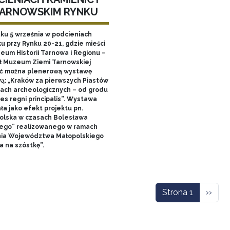
TARNOWSKIM RYNKU
tku 5 września w podcieniach
u przy Rynku 20-21, gdzie mieści
zeum Historii Tarnowa i Regionu –
ł Muzeum Ziemi Tarnowskiej
ć można plenerową wystawę
ą: „Kraków za pierwszych Piastów
łach archeologicznych – od grodu
es regni principalis”. Wystawa
ła jako efekt projektu pn.
olska w czasach Bolesława
ego” realizowanego w ramach
nia Województwa Małopolskiego
a na szóstkę”.
icowanie
Nastę
Strona 1
››