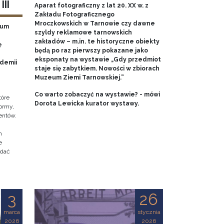
II
Aparat fotograficzny z lat 20. XX w. z
Zakładu Fotograficznego
Mroczkowskich w Tarnowie czy dawne
eum
szyldy reklamowe tarnowskich
zakładów – m.in. te historyczne obiekty
ę
będą po raz pierwszy pokazane jako
eksponaty na wystawie „Gdy przedmiot
ademii
staje się zabytkiem. Nowości w zbiorach
Muzeum Ziemi Tarnowskiej.”
Co warto zobaczyć na wystawie? - mówi
tóre
Dorota Lewicka kurator wystawy.
ormy,
entów.
h
e
adać
3
26
marca
stycznia
2026
2026