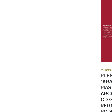
MUZEU
PLE
"KR
PIA
ARC
OD 
REGN
POD