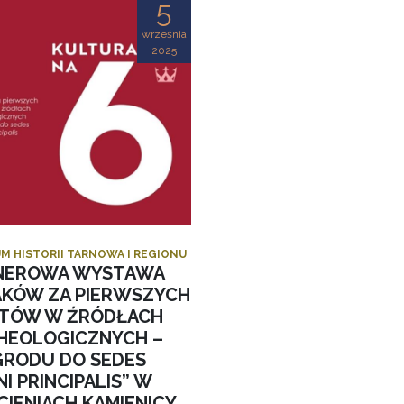
5
września
2025
M HISTORII TARNOWA I REGIONU
NEROWA WYSTAWA
AKÓW ZA PIERWSZYCH
STÓW W ŹRÓDŁACH
HEOLOGICZNYCH –
GRODU DO SEDES
I PRINCIPALIS” W
CIENIACH KAMIENICY