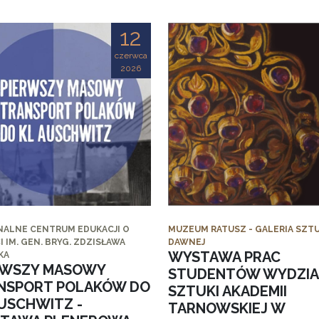
12
czerwca
2026
NALNE CENTRUM EDUKACJI O
MUZEUM RATUSZ - GALERIA SZTU
I IM. GEN. BRYG. ZDZISŁAWA
DAWNEJ
WYSTAWA PRAC
KA
RWSZY MASOWY
STUDENTÓW WYDZI
NSPORT POLAKÓW DO
SZTUKI AKADEMII
AUSCHWITZ -
TARNOWSKIEJ W