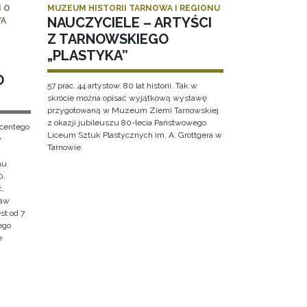
 O
MUZEUM HISTORII TARNOWA I REGIONU
NAUCZYCIELE – ARTYŚCI
WA
Z TARNOWSKIEGO
„PLASTYKA”
O
57 prac. 44 artystów. 80 lat historii. Tak w
skrócie można opisać wyjątkową wystawę
przygotowaną w Muzeum Ziemi Tarnowskiej
z okazji jubileuszu 80-lecia Państwowego
ncentego
Liceum Sztuk Plastycznych im. A. Grottgera w
w
Tarnowie.
hu
0.
ć,
ław
st od 7
ego
e