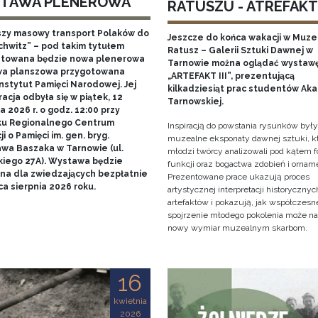
TAWA PLENEROWA
RATUSZU - ATREFAKT I
szy masowy transport Polaków do
Jeszcze do końca wakacji w Muz
chwitz” – pod takim tytułem
Ratusz – Galerii Sztuki Dawnej w
towana będzie nowa plenerowa
Tarnowie można oglądać wystaw
a planszowa przygotowana
„ARTEFAKT III”, prezentującą
nstytut Pamięci Narodowej. Jej
kilkadziesiąt prac studentów Ak
acja odbyła się w piątek, 12
Tarnowskiej.
 2026 r. o godz. 12:00 przy
u Regionalnego Centrum
Inspiracją do powstania rysunków były
i o Pamięci im. gen. bryg.
muzealne eksponaty dawnej sztuki, k
awa Baszaka w Tarnowie (ul.
młodzi twórcy analizowali pod kątem f
kiego 27A). Wystawa będzie
funkcji oraz bogactwa zdobień i ornam
na dla zwiedzających bezpłatnie
Prezentowane prace ukazują proces
a sierpnia 2026 roku.
artystycznej interpretacji historycznyc
artefaktów i pokazują, jak współczesn
spojrzenie młodego pokolenia może n
nowy wymiar muzealnym skarbom.
16
kwietnia
2026