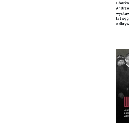
Charko
Andrze
wystaw
lat 19
odkryw