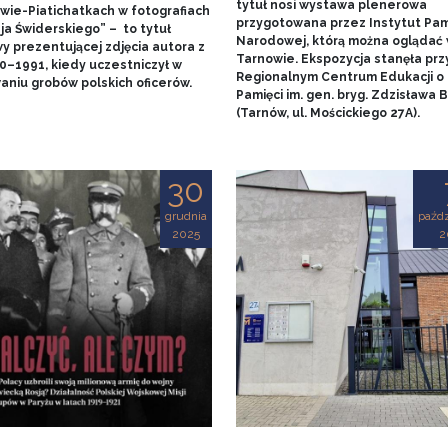
tytuł nosi wystawa plenerowa
wie-Piatichatkach w fotografiach
przygotowana przez Instytut Pam
ja Świderskiego” – to tytuł
Narodowej, którą można oglądać
y prezentującej zdjęcia autora z
Tarnowie. Ekspozycja stanęła prz
90–1991, kiedy uczestniczył w
Regionalnym Centrum Edukacji o
aniu grobów polskich oficerów.
Pamięci im. gen. bryg. Zdzisława
(Tarnów, ul. Mościckiego 27A).
30
grudnia
paźdz
2025
2