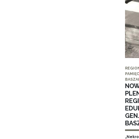
REGIO
PAMIĘC
BASZA
NOW
PLE
REG
EDUK
GEN
BAS
„Nekro