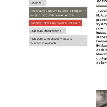
WYS
Siedziba
Regionalne Centrum Edukacji o Pamięci
„Pierw
im. gen. bryg. Zdzisława Baszaka
KL Aus
prezen
Zagroda Felicji Curyłowej w Zalipiu
wystaw
przez I
Muzeum Etnograficzne
inaugur
czerwca
Muzeum Wincentego Witosa w
budynk
Wierzchosławicach
Edukacj
Zdzisł
Mościc
dostęp
do końc