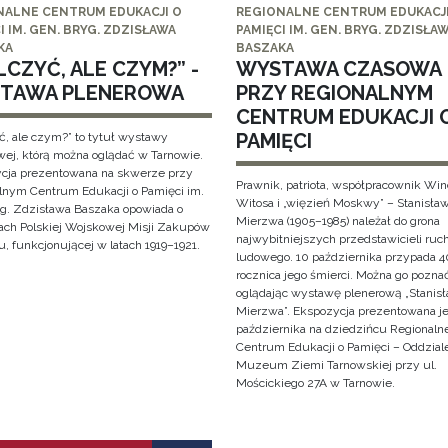
NALNE CENTRUM EDUKACJI O
REGIONALNE CENTRUM EDUKACJI
I IM. GEN. BRYG. ZDZISŁAWA
PAMIĘCI IM. GEN. BRYG. ZDZISŁA
KA
BASZAKA
CZYĆ, ALE CZYM?” -
WYSTAWA CZASOWA
TAWA PLENEROWA
PRZY REGIONALNYM
CENTRUM EDUKACJI 
PAMIĘCI
ć, ale czym?” to tytuł wystawy
wej, którą można oglądać w Tarnowie.
cja prezentowana na skwerze przy
Prawnik, patriota, współpracownik Wi
lnym Centrum Edukacji o Pamięci im.
Witosa i „więzień Moskwy” – Stanisła
yg. Zdzisława Baszaka opowiada o
Mierzwa (1905–1985) należał do grona
iach Polskiej Wojskowej Misji Zakupów
najwybitniejszych przedstawicieli ruc
, funkcjonującej w latach 1919–1921.
ludowego. 10 października przypada 4
rocznica jego śmierci. Można go pozna
oglądając wystawę plenerową „Stanis
Mierzwa”. Ekspozycja prezentowana je
października na dziedzińcu Regionaln
Centrum Edukacji o Pamięci – Oddzial
Muzeum Ziemi Tarnowskiej przy ul.
Mościckiego 27A w Tarnowie.