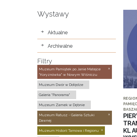
Wystawy
wystawy
Aktualne
Archiwalne
Filtry
Muzeum Pamiątek po Janie Matejce
"Koryznówka" w Nowym Wiśniczu
Muzeum Dwór w Dołędze
Galeria "Panorama"
REGIO
PAMIĘC
Muzeum Zamek w Dębnie
BASZA
PIE
Muzeum Ratusz - Galeria Sztuki
Dawnej
TRA
KL 
Muzeum Historii Tarnowa i Regionu