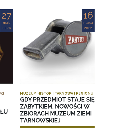
27
16
maja
marca
2026
2026
KI
MUZEUM HISTORII TARNOWA I REGIONU
GDY PRZEDMIOT STAJE SIĘ
ZABYTKIEM. NOWOŚCI W
AŁU
ZBIORACH MUZEUM ZIEMI
TARNOWSKIEJ