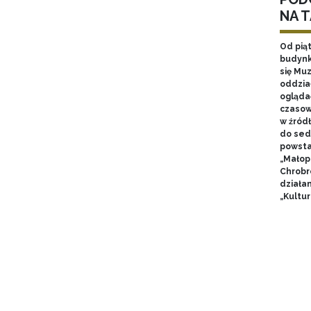
NA 
Od pią
budynk
się Mu
oddzia
ogląda
czasow
w źród
do sed
powsta
„Małop
Chrobr
działa
„Kultur
Stron