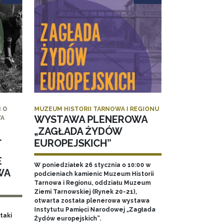
 O
MUZEUM HISTORII TARNOWA I REGIONU
WYSTAWA PLENEROWA
WA
„ZAGŁADA ŻYDÓW
.
EUROPEJSKICH”
E
W poniedziałek 26 stycznia o 10:00 w
WA
podcieniach kamienic Muzeum Historii
Tarnowa i Regionu, oddziału Muzeum
Ziemi Tarnowskiej (Rynek 20-21),
otwarta została plenerowa wystawa
Instytutu Pamięci Narodowej „Zagłada
taki
Żydów europejskich”.