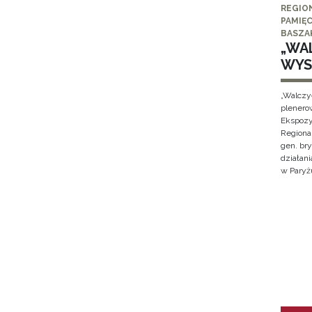
REGIO
PAMIĘC
BASZA
„WAL
WYS
„Walczy
plenero
Ekspozy
Regiona
gen. br
działan
w Paryżu