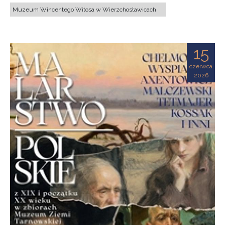
Muzeum Wincentego Witosa w Wierzchosławicach
15
czerwca
2026