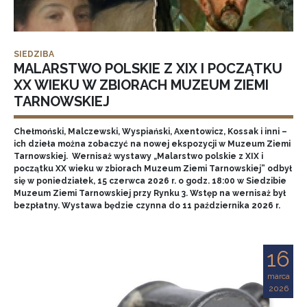
SIEDZIBA
MALARSTWO POLSKIE Z XIX I POCZĄTKU
XX WIEKU W ZBIORACH MUZEUM ZIEMI
TARNOWSKIEJ
Chełmoński, Malczewski, Wyspiański, Axentowicz, Kossak i inni –
ich dzieła można zobaczyć na nowej ekspozycji w Muzeum Ziemi
Tarnowskiej. Wernisaż wystawy „Malarstwo polskie z XIX i
początku XX wieku w zbiorach Muzeum Ziemi Tarnowskiej” odbył
się w poniedziałek, 15 czerwca 2026 r. o godz. 18:00 w Siedzibie
Muzeum Ziemi Tarnowskiej przy Rynku 3. Wstęp na wernisaż był
bezpłatny. Wystawa będzie czynna do 11 października 2026 r.
16
marca
2026