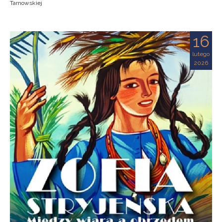
Tarnowskiej
16
lutego
2026