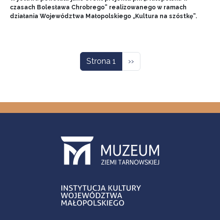
czasach Bolesława Chrobrego” realizowanego w ramach
działania Województwa Małopolskiego „Kultura na szóstkę”.
Stronicowanie
Następna strona
Strona 1
››