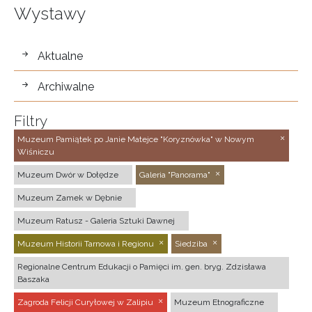
Wystawy
wystawy
Aktualne
Archiwalne
Filtry
Muzeum Pamiątek po Janie Matejce "Koryznówka" w Nowym
Wiśniczu
Muzeum Dwór w Dołędze
Galeria "Panorama"
Muzeum Zamek w Dębnie
Muzeum Ratusz - Galeria Sztuki Dawnej
Muzeum Historii Tarnowa i Regionu
Siedziba
Regionalne Centrum Edukacji o Pamięci im. gen. bryg. Zdzisława
Baszaka
Zagroda Felicji Curyłowej w Zalipiu
Muzeum Etnograficzne