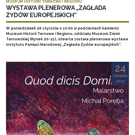
MUZEUM HISTORII TARNOWA I REGIONU
WYSTAWA PLENEROWA „ZAGŁADA
ŻYDÓW EUROPEJSKICH”
W poniedziałek 26 stycznia o 10:00 w podcieniach kamienic
Muzeum Historii Tarnowa i Regionu, oddziału Muzeum Ziemi
Tarnowskiej (Rynek 20-21), otwarta została plenerowa wystawa
Instytutu Pamięci Narodowej „Zagłada Żydów europejskich”.
24
listopada
2025