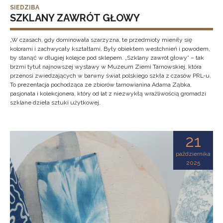
SIEDZIBA
SZKLANY ZAWRÓT GŁOWY
„W czasach, gdy dominowała szarzyzna, te przedmioty mieniły się
kolorami i zachwycały kształtami. Były obiektem westchnień i powodem,
by stanąć w długiej kolejce pod sklepem. „Szklany zawrót głowy” – tak
brzmi tytuł najnowszej wystawy w Muzeum Ziemi Tarnowskiej, która
przenosi zwiedzających w barwny świat polskiego szkła z czasów PRL-u.
To prezentacja pochodząca ze zbiorów tarnowianina Adama Ząbka,
pasjonata i kolekcjonera, który od lat z niezwykłą wrażliwością gromadzi
szklane dzieła sztuki użytkowej.
21
października
2025