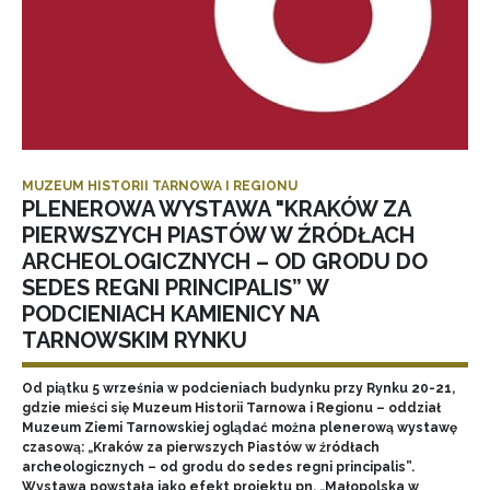
MUZEUM HISTORII TARNOWA I REGIONU
PLENEROWA WYSTAWA "KRAKÓW ZA
PIERWSZYCH PIASTÓW W ŹRÓDŁACH
ARCHEOLOGICZNYCH – OD GRODU DO
SEDES REGNI PRINCIPALIS” W
PODCIENIACH KAMIENICY NA
TARNOWSKIM RYNKU
Od piątku 5 września w podcieniach budynku przy Rynku 20-21,
gdzie mieści się Muzeum Historii Tarnowa i Regionu – oddział
Muzeum Ziemi Tarnowskiej oglądać można plenerową wystawę
czasową: „Kraków za pierwszych Piastów w źródłach
archeologicznych – od grodu do sedes regni principalis”.
Wystawa powstała jako efekt projektu pn. „Małopolska w