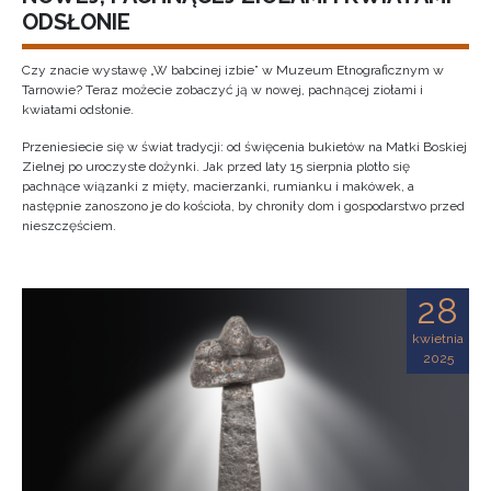
ODSŁONIE
Czy znacie wystawę „W babcinej izbie” w Muzeum Etnograficznym w
Tarnowie? Teraz możecie zobaczyć ją w nowej, pachnącej ziołami i
kwiatami odsłonie.
Przeniesiecie się w świat tradycji: od święcenia bukietów na Matki Boskiej
Zielnej po uroczyste dożynki. Jak przed laty 15 sierpnia plotło się
pachnące wiązanki z mięty, macierzanki, rumianku i makówek, a
następnie zanoszono je do kościoła, by chroniły dom i gospodarstwo przed
nieszczęściem.
28
kwietnia
2025