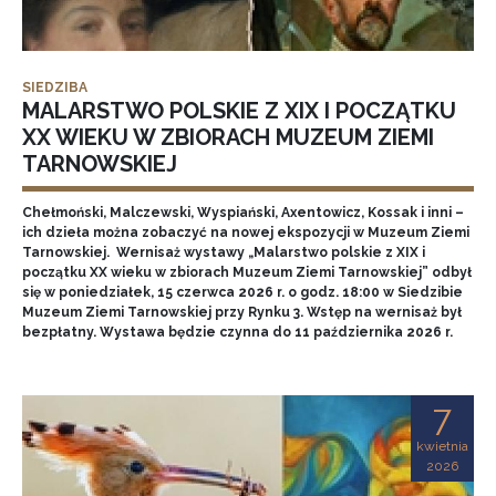
SIEDZIBA
MALARSTWO POLSKIE Z XIX I POCZĄTKU
XX WIEKU W ZBIORACH MUZEUM ZIEMI
TARNOWSKIEJ
Chełmoński, Malczewski, Wyspiański, Axentowicz, Kossak i inni –
ich dzieła można zobaczyć na nowej ekspozycji w Muzeum Ziemi
Tarnowskiej. Wernisaż wystawy „Malarstwo polskie z XIX i
początku XX wieku w zbiorach Muzeum Ziemi Tarnowskiej” odbył
się w poniedziałek, 15 czerwca 2026 r. o godz. 18:00 w Siedzibie
Muzeum Ziemi Tarnowskiej przy Rynku 3. Wstęp na wernisaż był
bezpłatny. Wystawa będzie czynna do 11 października 2026 r.
7
kwietnia
2026