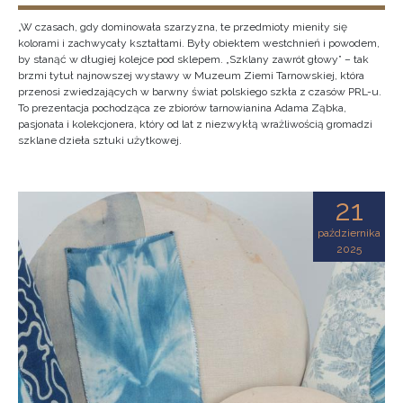
„W czasach, gdy dominowała szarzyzna, te przedmioty mieniły się
kolorami i zachwycały kształtami. Były obiektem westchnień i powodem,
by stanąć w długiej kolejce pod sklepem. „Szklany zawrót głowy” – tak
brzmi tytuł najnowszej wystawy w Muzeum Ziemi Tarnowskiej, która
przenosi zwiedzających w barwny świat polskiego szkła z czasów PRL-u.
To prezentacja pochodząca ze zbiorów tarnowianina Adama Ząbka,
pasjonata i kolekcjonera, który od lat z niezwykłą wrażliwością gromadzi
szklane dzieła sztuki użytkowej.
21
października
2025