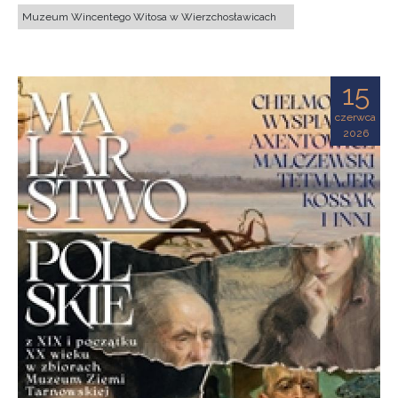
Muzeum Wincentego Witosa w Wierzchosławicach
15
czerwca
2026