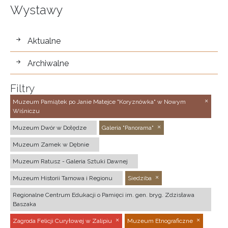
Wystawy
wystawy
Aktualne
Archiwalne
Filtry
Muzeum Pamiątek po Janie Matejce "Koryznówka" w Nowym
Wiśniczu
Muzeum Dwór w Dołędze
Galeria "Panorama"
Muzeum Zamek w Dębnie
Muzeum Ratusz - Galeria Sztuki Dawnej
Muzeum Historii Tarnowa i Regionu
Siedziba
Regionalne Centrum Edukacji o Pamięci im. gen. bryg. Zdzisława
Baszaka
Zagroda Felicji Curyłowej w Zalipiu
Muzeum Etnograficzne