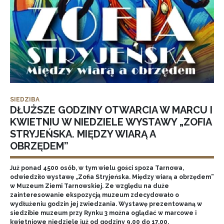
SIEDZIBA
DŁUŻSZE GODZINY OTWARCIA W MARCU I
KWIETNIU W NIEDZIELE WYSTAWY „ZOFIA
STRYJEŃSKA. MIĘDZY WIARĄ A
OBRZĘDEM”
Już ponad 4500 osób, w tym wielu gości spoza Tarnowa,
odwiedziło wystawę „Zofia Stryjeńska. Między wiarą a obrzędem”
w Muzeum Ziemi Tarnowskiej. Ze względu na duże
zainteresowanie ekspozycją muzeum zdecydowało o
wydłużeniu godzin jej zwiedzania. Wystawę prezentowaną w
siedzibie muzeum przy Rynku 3 można oglądać w marcowe i
kwietniowe niedziele już od godziny 9.00 do 17.00.