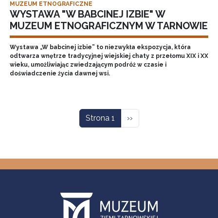
MUZEUM ETNOGRAFICZNE
WYSTAWA "W BABCINEJ IZBIE" W
MUZEUM ETNOGRAFICZNYM W TARNOWIE
Wystawa „W babcinej izbie” to niezwykła ekspozycja, która
odtwarza wnętrze tradycyjnej wiejskiej chaty z przełomu XIX i XX
wieku, umożliwiając zwiedzającym podróż w czasie i
doświadczenie życia dawnej wsi.
Stronicowanie
Następna strona
Strona 1
››