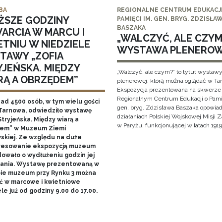
BA
REGIONALNE CENTRUM EDUKACJI
ŻSZE GODZINY
PAMIĘCI IM. GEN. BRYG. ZDZISŁA
BASZAKA
ARCIA W MARCU I
„WALCZYĆ, ALE CZYM?
ETNIU W NIEDZIELE
WYSTAWA PLENERO
TAWY „ZOFIA
YJEŃSKA. MIĘDZY
„Walczyć, ale czym?” to tytuł wystaw
RĄ A OBRZĘDEM”
plenerowej, którą można oglądać w Ta
Ekspozycja prezentowana na skwerze
Regionalnym Centrum Edukacji o Pami
nad 4500 osób, w tym wielu gości
gen. bryg. Zdzisława Baszaka opowiad
Tarnowa, odwiedziło wystawę
działaniach Polskiej Wojskowej Misji
Stryjeńska. Między wiarą a
w Paryżu, funkcjonującej w latach 1919
em” w Muzeum Ziemi
skiej. Ze względu na duże
resowanie ekspozycją muzeum
owało o wydłużeniu godzin jej
ania. Wystawę prezentowaną w
bie muzeum przy Rynku 3 można
ć w marcowe i kwietniowe
le już od godziny 9.00 do 17.00.