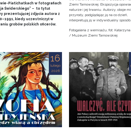
wie-Piatichatkach w fotografiach
Ziemi Tarnowskiej. Ekspozycja opowia
ja Świderskiego” – to tytuł
naturze i jej trwaniu. Autorzy, oboje m
y prezentującej zdjęcia autora z
przyrody, podglądając ją na co dzień,
90–1991, kiedy uczestniczył w
interpretują ją w indywidualny sposób
aniu grobów polskich oficerów.
Fotogaleria z wernisażu, fot: Katarzyn
/ Muzeum Ziemi Tarnowskiej
16
lutego
2026