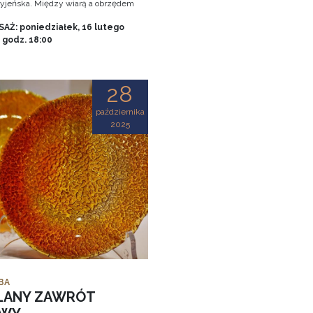
tryjeńska. Między wiarą a obrzędem
AŻ: poniedziałek, 16 lutego
, godz. 18:00
28
października
2025
BA
LANY ZAWRÓT