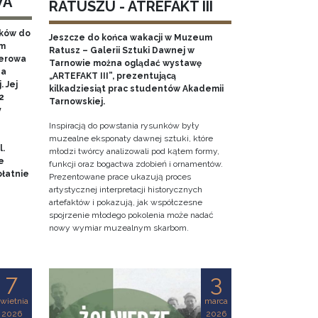
WA
RATUSZU - ATREFAKT III
aków do
Jeszcze do końca wakacji w Muzeum
em
Ratusz – Galerii Sztuki Dawnej w
nerowa
Tarnowie można oglądać wystawę
na
„ARTEFAKT III”, prezentującą
 Jej
kilkadziesiąt prac studentów Akademii
2
Tarnowskiej.
y
Inspiracją do powstania rysunków były
muzealne eksponaty dawnej sztuki, które
l.
młodzi twórcy analizowali pod kątem formy,
e
funkcji oraz bogactwa zdobień i ornamentów.
łatnie
Prezentowane prace ukazują proces
artystycznej interpretacji historycznych
artefaktów i pokazują, jak współczesne
spojrzenie młodego pokolenia może nadać
nowy wymiar muzealnym skarbom.
7
3
wietnia
marca
2026
2026