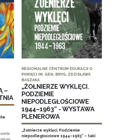
REGIONALNE CENTRUM EDUKACJI O
PAMIĘCI IM. GEN. BRYG. ZDZISŁAWA
BASZAKA
„ŻOŁNIERZE WYKLĘCI.
Ą –
PODZIEMIE
TNIA
NIEPODLEGŁOŚCIOWE
1944–1963” - WYSTAWA
PLENEROWA
fie
„Żołnierze wyklęci. Podziemie
twarta
niepodległościowe 1944–1963” – taki
Muzeum