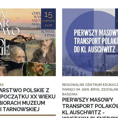
15
czerwca
2026
BA
REGIONALNE CENTRUM EDUKACJI
ARSTWO POLSKIE Z
PAMIĘCI IM. GEN. BRYG. ZDZISŁA
BASZAKA
I POCZĄTKU XX WIEKU
PIERWSZY MASOWY
BIORACH MUZEUM
TRANSPORT POLAKÓ
MI TARNOWSKIEJ
KL AUSCHWITZ -