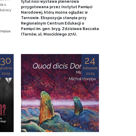
tytuł nosi wystawa plenerowa
da o
przygotowana przez Instytut Pamięci
iłośnicy
Narodowej, którą można oglądać w
Tarnowie. Ekspozycja stanęła przy
.
Regionalnym Centrum Edukacji o
Pamięci im. gen. bryg. Zdzisława Baszaka
a Małek
(Tarnów, ul. Mościckiego 27A).
30
24
grudnia
listopada
2025
2025