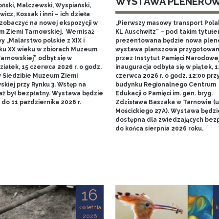
WYSTAWA PLENERO
ński, Malczewski, Wyspiański,
icz, Kossak i inni – ich dzieła
zobaczyć na nowej ekspozycji w
„Pierwszy masowy transport Pol
 Ziemi Tarnowskiej. Wernisaż
KL Auschwitz” – pod takim tytuł
 „Malarstwo polskie z XIX i
prezentowana będzie nowa ple
ku XX wieku w zbiorach Muzeum
wystawa planszowa przygotowa
arnowskiej” odbył się w
przez Instytut Pamięci Narodowej.
iałek, 15 czerwca 2026 r. o godz.
inauguracja odbyła się w piątek, 1
w Siedzibie Muzeum Ziemi
czerwca 2026 r. o godz. 12:00 prz
skiej przy Rynku 3. Wstęp na
budynku Regionalnego Centrum
aż był bezpłatny. Wystawa będzie
Edukacji o Pamięci im. gen. bryg.
do 11 października 2026 r.
Zdzisława Baszaka w Tarnowie (u
Mościckiego 27A). Wystawa będzi
dostępna dla zwiedzających bezp
do końca sierpnia 2026 roku.
16
kwietnia
k
2026