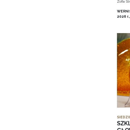
Zofia S
WERNIS
2026 r.
SIEDZI
SZK