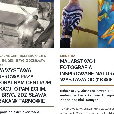
NALNE CENTRUM EDUKACJI O
SIEDZIBA
MALARSTWO I
I IM. GEN. BRYG. ZDZISŁAWA
KA
FOTOGRAFIA
A WYSTAWA
INSPIROWANE NATUR
NEROWA PRZY
WYSTAWA OD 7 KWIE
IONALNYM CENTRUM
ACJI O PAMIĘCI IM.
Echa natury. Ulotność i trwanie –
. BRYG. ZDZISŁAWA
malarstwo Lucja Radwan, fotogra
ZAKA W TARNOWIE
Zenon Kosiniak-Kamysz
To najnowsza wystawa, która została o
polia polskich oficerów w
we wtorek, 7 kwietnia, w Siedzibie 