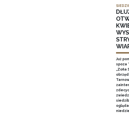
SIEDZI
DŁU
OTW
KWI
WYS
STR
WIA
Już po
spoza 
„Zofia 
obrzęd
Tarnow
zainte
zdecyd
zwiedz
siedzi
ogląda
niedzie