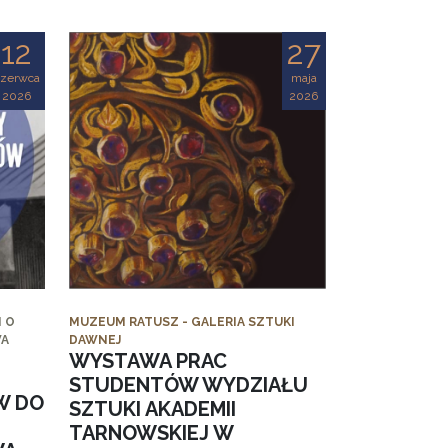
12
27
czerwca
maja
2026
2026
 O
MUZEUM RATUSZ - GALERIA SZTUKI
WA
DAWNEJ
WYSTAWA PRAC
STUDENTÓW WYDZIAŁU
W DO
SZTUKI AKADEMII
TARNOWSKIEJ W