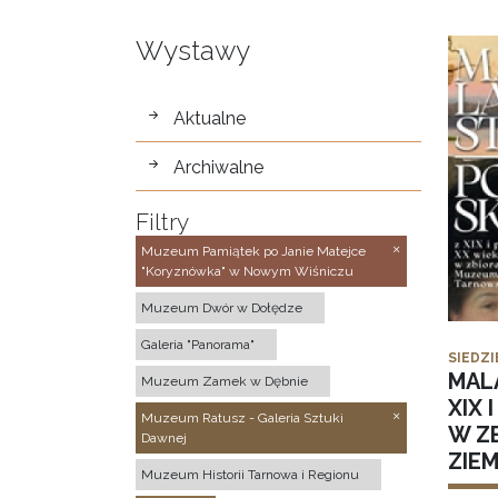
Wystawy
wystawy
Aktualne
Archiwalne
Filtry
Muzeum Pamiątek po Janie Matejce
"Koryznówka" w Nowym Wiśniczu
Muzeum Dwór w Dołędze
Galeria "Panorama"
SIEDZI
MAL
Muzeum Zamek w Dębnie
XIX 
Muzeum Ratusz - Galeria Sztuki
W Z
Dawnej
ZIE
Muzeum Historii Tarnowa i Regionu