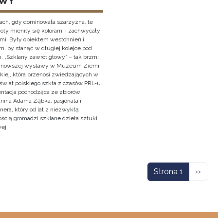
WY
ach, gdy dominowała szarzyzna, te
oty mieniły się kolorami i zachwycały
ami. Były obiektem westchnień i
, by stanąć w długiej kolejce pod
. „Szklany zawrót głowy” – tak brzmi
ajnowszej wystawy w Muzeum Ziemi
kiej, która przenosi zwiedzających w
świat polskiego szkła z czasów PRL-u.
entacja pochodząca ze zbiorów
anina Adama Ząbka, pasjonata i
nera, który od lat z niezwykłą
ością gromadzi szklane dzieła sztuki
ej.
icowanie
Nastę
Strona 1
››