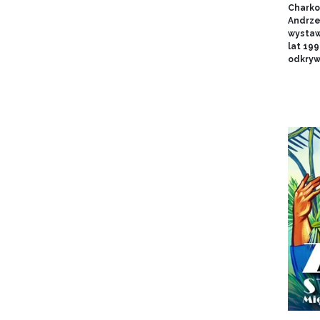
Charko
Andrze
wystaw
lat 19
odkryw