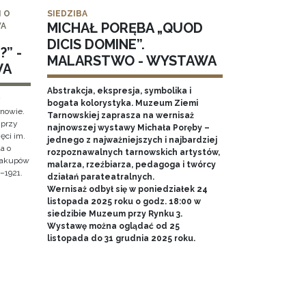
 O
SIEDZIBA
MICHAŁ PORĘBA „QUOD
WA
DICIS DOMINE”.
” -
MALARSTWO - WYSTAWA
WA
Abstrakcja, ekspresja, symbolika i
y
bogata kolorystyka. Muzeum Ziemi
rnowie.
Tarnowskiej zaprasza na wernisaż
 przy
najnowszej wystawy Michała Poręby –
ęci im.
jednego z najważniejszych i najbardziej
a o
rozpoznawalnych tarnowskich artystów,
 Zakupów
malarza, rzeźbiarza, pedagoga i twórcy
–1921.
działań parateatralnych.
Wernisaż odbył się w poniedziałek 24
listopada 2025 roku o godz. 18:00 w
siedzibie Muzeum przy Rynku 3.
Wystawę można oglądać od 25
listopada do 31 grudnia 2025 roku.