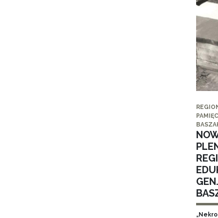
REGIO
PAMIĘC
BASZA
NOW
PLE
REG
EDUK
GEN
BAS
„Nekro