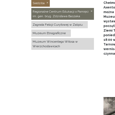
Chełmo
Siedziba
Axentow
Regionalne Centrum Edukacji o Pamięci
można 
im. gen. bryg. Zdzisława Baszaka
Muzeum
wystawy
Zagroda Felicji Curyłowej w Zalipiu
począt
Ziemi T
Muzeum Etnograficzne
poniedz
18:00 
Muzeum Wincentego Witosa w
Tarnow
Wierzchosławicach
wernis
czynna 