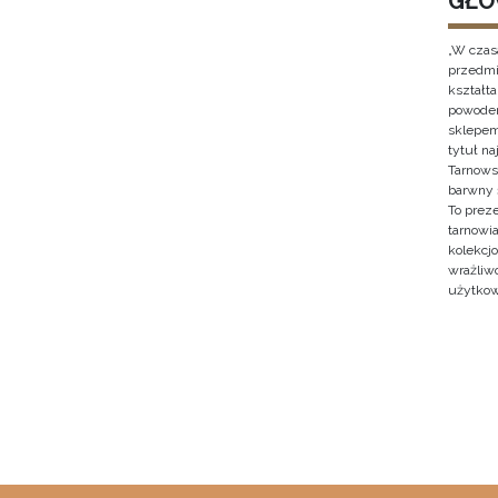
GŁO
„W czas
przedmi
kształt
powodem
sklepem
tytuł n
Tarnows
barwny 
To prez
tarnowi
kolekcjo
wrażliw
użytkow
Stron