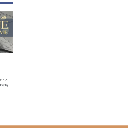
zinie
dbędą