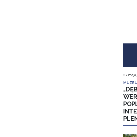
27 maja
MUZEU
„DĘB
WER
POP
INT
PLE