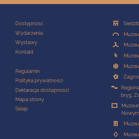
Na skróty
Oddziały
Dostępność
Siedzi
Wydarzenia
Muzeum
Wystawy
Muzeum
Kontakt
Muzeu
Muzeu
Na skróty
Regulamin
Zagrod
Polityka prywatności
Regiona
Deklaracja dostępności
bryg. Z
Mapa strony
Muzeum
Sklep
Nowym 
Muzeu
Muzeu