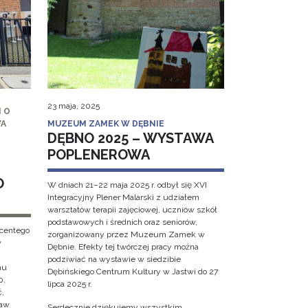
23 maja, 2025
 O
WA
MUZEUM ZAMEK W DĘBNIE
DĘBNO 2025 – WYSTAWA
POPLENEROWA
O
W dniach 21–22 maja 2025 r. odbył się XVI
Integracyjny Plener Malarski z udziałem
warsztatów terapii zajęciowej, uczniów szkół
podstawowych i średnich oraz seniorów,
ncentego
zorganizowany przez Muzeum Zamek w
w
Dębnie. Efekty tej twórczej pracy można
podziwiać na wystawie w siedzibie
hu
Dębińskiego Centrum Kultury w Jastwi do 27
0.
lipca 2025 r.
ć,
ław
Serdecznie dziękujemy wszystkim