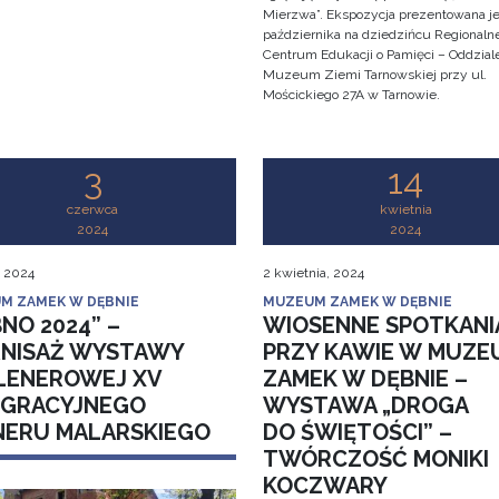
Mierzwa”. Ekspozycja prezentowana je
października na dziedzińcu Regionaln
Centrum Edukacji o Pamięci – Oddzial
Muzeum Ziemi Tarnowskiej przy ul.
Mościckiego 27A w Tarnowie.
3
14
czerwca
kwietnia
2024
2024
, 2024
2 kwietnia, 2024
M ZAMEK W DĘBNIE
MUZEUM ZAMEK W DĘBNIE
NO 2024” –
WIOSENNE SPOTKANI
NISAŻ WYSTAWY
PRZY KAWIE W MUZE
LENEROWEJ XV
ZAMEK W DĘBNIE –
EGRACYJNEGO
WYSTAWA „DROGA
NERU MALARSKIEGO
DO ŚWIĘTOŚCI” –
TWÓRCZOŚĆ MONIKI
KOCZWARY