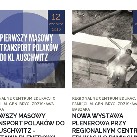
12
czerwca
k
2026
NALNE CENTRUM EDUKACJI O
REGIONALNE CENTRUM EDUKACJI
I IM. GEN. BRYG. ZDZISŁAWA
PAMIĘCI IM. GEN. BRYG. ZDZISŁA
KA
BASZAKA
RWSZY MASOWY
NOWA WYSTAWA
NSPORT POLAKÓW DO
PLENEROWA PRZY
AUSCHWITZ -
REGIONALNYM CENT