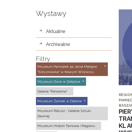
Wystawy
wystawy
Aktualne
Archiwalne
Filtry
Muzeum Pamiątek po Janie Matejce
"Koryznówka" w Nowym Wiśniczu
Muzeum Dwór w Dołędze
Galeria "Panorama"
REGIO
PAMIĘC
Muzeum Zamek w Dębnie
BASZA
PIE
Muzeum Ratusz - Galeria Sztuki
Dawnej
TRA
KL 
Muzeum Historii Tarnowa i Regionu