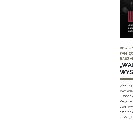
REGIO
PAMIĘC
BASZA
„WAL
WYS
„Walczy
plenero
Ekspozy
Regiona
gen. br
działan
w Paryżu