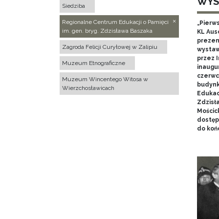
WYS
Siedziba
Regionalne Centrum Edukacji o Pamięci
„Pierw
im. gen. bryg. Zdzisława Baszaka
KL Aus
prezen
Zagroda Felicji Curyłowej w Zalipiu
wystaw
przez I
Muzeum Etnograficzne
inaugur
czerwca
Muzeum Wincentego Witosa w
budynk
Wierzchosławicach
Edukacj
Zdzisł
Mościc
dostęp
do końc