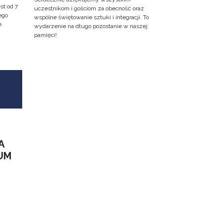
st od 7
uczestnikom i gościom za obecność oraz
ego
wspólne świętowanie sztuki i integracji. To
e
wydarzenie na długo pozostanie w naszej
pamięci!
A
UM