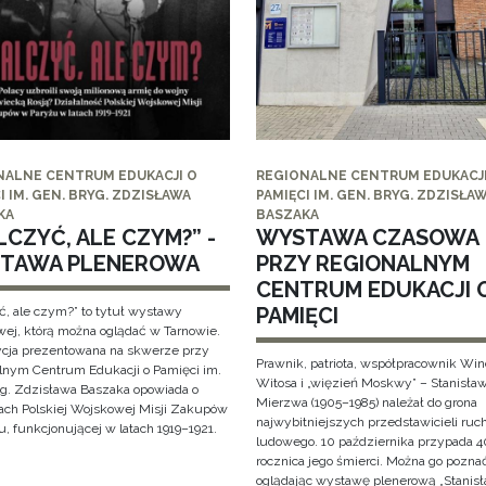
NALNE CENTRUM EDUKACJI O
REGIONALNE CENTRUM EDUKACJI
I IM. GEN. BRYG. ZDZISŁAWA
PAMIĘCI IM. GEN. BRYG. ZDZISŁA
KA
BASZAKA
CZYĆ, ALE CZYM?” -
WYSTAWA CZASOWA
TAWA PLENEROWA
PRZY REGIONALNYM
CENTRUM EDUKACJI 
PAMIĘCI
ć, ale czym?” to tytuł wystawy
wej, którą można oglądać w Tarnowie.
cja prezentowana na skwerze przy
Prawnik, patriota, współpracownik Wi
lnym Centrum Edukacji o Pamięci im.
Witosa i „więzień Moskwy” – Stanisła
yg. Zdzisława Baszaka opowiada o
Mierzwa (1905–1985) należał do grona
iach Polskiej Wojskowej Misji Zakupów
najwybitniejszych przedstawicieli ruc
, funkcjonującej w latach 1919–1921.
ludowego. 10 października przypada 4
rocznica jego śmierci. Można go pozna
oglądając wystawę plenerową „Stanis