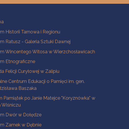
ba
 Historii Tarnowa i Regionu
 Ratusz - Galeria Sztuki Dawnej
m Wincentego Witosa w Wierzchosławicach
m Etnograficzne
a Felicji Curyłowej w Zalipiu
lne Centrum Edukacji o Pamięci im. gen.
dzisława Baszaka
 Pamiątek po Janie Matejce "Koryznówka" w
Wiśniczu
m Dwór w Dołędze
m Zamek w Dębnie