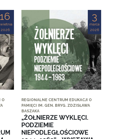
16
3
wietnia
marca
2026
2026
 O
REGIONALNE CENTRUM EDUKACJI O
WA
PAMIĘCI IM. GEN. BRYG. ZDZISŁAWA
BASZAKA
„ŻOŁNIERZE WYKLĘCI.
PODZIEMIE
RUM
NIEPODLEGŁOŚCIOWE