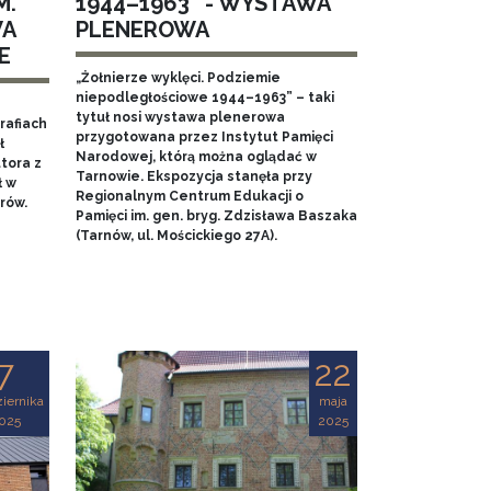
M.
1944–1963” - WYSTAWA
WA
PLENEROWA
E
„Żołnierze wyklęci. Podziemie
niepodległościowe 1944–1963” – taki
tytuł nosi wystawa plenerowa
rafiach
przygotowana przez Instytut Pamięci
ł
Narodowej, którą można oglądać w
tora z
Tarnowie. Ekspozycja stanęła przy
ł w
Regionalnym Centrum Edukacji o
rów.
Pamięci im. gen. bryg. Zdzisława Baszaka
(Tarnów, ul. Mościckiego 27A).
7
22
iernika
maja
025
2025