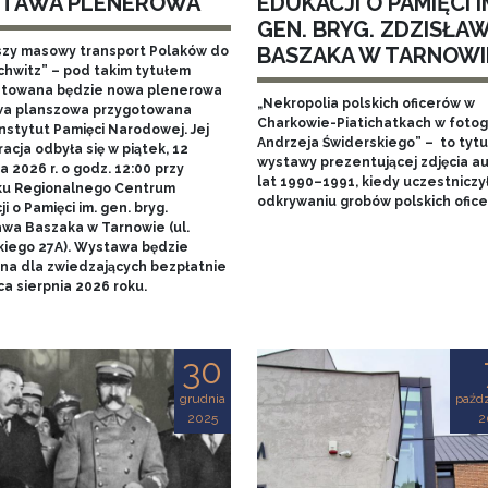
TAWA PLENEROWA
EDUKACJI O PAMIĘCI I
GEN. BRYG. ZDZISŁA
BASZAKA W TARNOWI
szy masowy transport Polaków do
chwitz” – pod takim tytułem
towana będzie nowa plenerowa
„Nekropolia polskich oficerów w
a planszowa przygotowana
Charkowie-Piatichatkach w fotog
nstytut Pamięci Narodowej. Jej
Andrzeja Świderskiego” – to tytu
acja odbyła się w piątek, 12
wystawy prezentującej zdjęcia au
 2026 r. o godz. 12:00 przy
lat 1990–1991, kiedy uczestniczy
u Regionalnego Centrum
odkrywaniu grobów polskich ofice
i o Pamięci im. gen. bryg.
awa Baszaka w Tarnowie (ul.
kiego 27A). Wystawa będzie
na dla zwiedzających bezpłatnie
a sierpnia 2026 roku.
30
grudnia
paźdz
2025
2