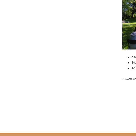
St
Ko
M
3 czerwc