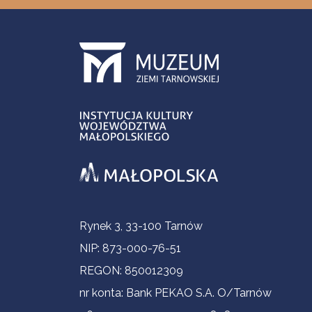
Informacje kontaktowe
Rynek 3, 33-100 Tarnów
NIP: 873-000-76-51
REGON: 850012309
nr konta: Bank PEKAO S.A. O/Tarnów