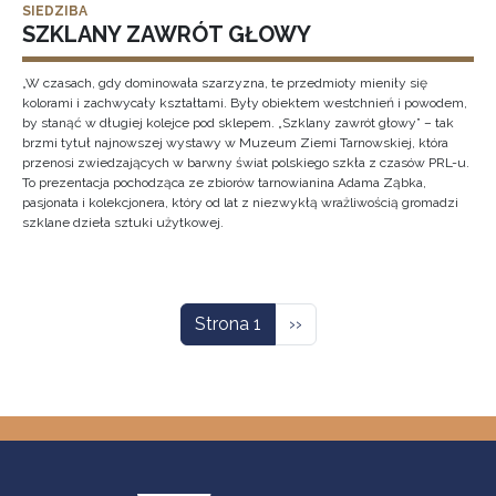
SIEDZIBA
SZKLANY ZAWRÓT GŁOWY
„W czasach, gdy dominowała szarzyzna, te przedmioty mieniły się
kolorami i zachwycały kształtami. Były obiektem westchnień i powodem,
by stanąć w długiej kolejce pod sklepem. „Szklany zawrót głowy” – tak
brzmi tytuł najnowszej wystawy w Muzeum Ziemi Tarnowskiej, która
przenosi zwiedzających w barwny świat polskiego szkła z czasów PRL-u.
To prezentacja pochodząca ze zbiorów tarnowianina Adama Ząbka,
pasjonata i kolekcjonera, który od lat z niezwykłą wrażliwością gromadzi
szklane dzieła sztuki użytkowej.
Stronicowanie
Następna strona
Strona 1
››