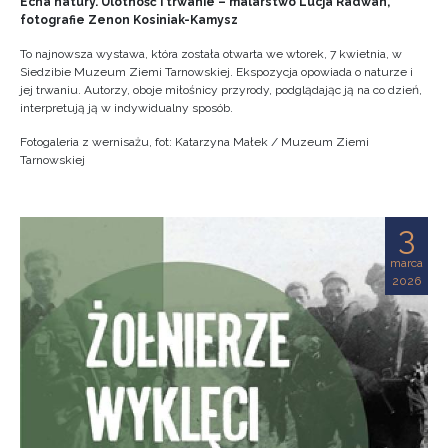
Echa natury. Ulotność i trwanie – malarstwo Lucja Radwan,
fotografie Zenon Kosiniak-Kamysz
To najnowsza wystawa, która została otwarta we wtorek, 7 kwietnia, w
Siedzibie Muzeum Ziemi Tarnowskiej. Ekspozycja opowiada o naturze i
jej trwaniu. Autorzy, oboje miłośnicy przyrody, podglądając ją na co dzień,
interpretują ją w indywidualny sposób.
Fotogaleria z wernisażu, fot: Katarzyna Małek / Muzeum Ziemi
Tarnowskiej
3
marca
2026