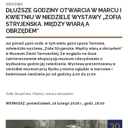
SIEDZIBA
DŁUŻSZE GODZINY OTWARCIA W MARCU I
KWIETNIU W NIEDZIELE WYSTAWY „ZOFIA
STRYJEŃSKA. MIĘDZY WIARĄ A
OBRZĘDEM”
Już ponad 4500 osób, w tym wielu gości spoza Tarnowa,
odwiedziło wystawę „Zofia Stryjeńska. Między wiarą a obrzędem”
w Muzeum Ziemi Tarnowskiej. Ze względu na duże
zainteresowanie ekspozycją muzeum zdecydowało o
wydłużeniu godzin jej zwiedzania. Wystawę prezentowaną w
siedzibie muzeum przy Rynku 3 można oglądać w marcowe i
kwietniowe niedziele już od godziny 9.00 do 17.00.
Zofia Stryjeńska. Między wiarą a obrzędem
WERNISAŻ: poniedziałek, 16 lutego 2026 r., godz. 18:00
30