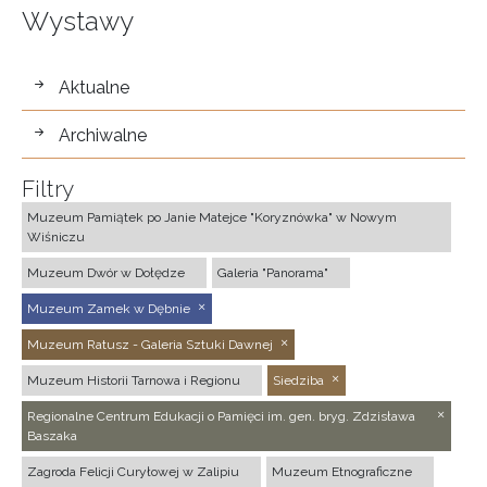
Wystawy
wystawy
Aktualne
Archiwalne
Filtry
Muzeum Pamiątek po Janie Matejce "Koryznówka" w Nowym
Wiśniczu
Muzeum Dwór w Dołędze
Galeria "Panorama"
Muzeum Zamek w Dębnie
Muzeum Ratusz - Galeria Sztuki Dawnej
Muzeum Historii Tarnowa i Regionu
Siedziba
Regionalne Centrum Edukacji o Pamięci im. gen. bryg. Zdzisława
Baszaka
Zagroda Felicji Curyłowej w Zalipiu
Muzeum Etnograficzne