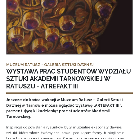
MUZEUM RATUSZ - GALERIA SZTUKI DAWNEJ
WYSTAWA PRAC STUDENTÓW WYDZIAŁU
SZTUKI AKADEMII TARNOWSKIEJ W
RATUSZU - ATREFAKT III
Jeszcze do końca wakacji w Muzeum Ratusz – Galerii Sztuki
Dawnej w Tarnowie można oglądać wystawę „ARTEFAKT III”,
prezentującą kilkadziesiąt prac studentów Akademii
Tarnowskiej.
Inspiracją do powstania rysunków były muzealne eksponaty dawnej
sztuki, które młodzi twórcy analizowali pod kątem formy, funkcji oraz
bogactwa zdobień i ornamentów. Prezentowane prace ukazują proces