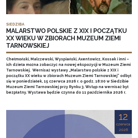
SIEDZIBA
MALARSTWO POLSKIE Z XIX I POCZĄTKU
XX WIEKU W ZBIORACH MUZEUM ZIEMI
TARNOWSKIEJ
Chełmoński, Malczewski, Wyspiański, Axentowicz, Kossak i inni –
ich dzieła można zobaczyć na nowej ekspozycji w Muzeum Ziemi
Tarnowskiej. Wernisaż wystawy „Malarstwo polskie z XIX i
początku XX wieku w zbiorach Muzeum Ziemi Tarnowskiej” odbył
się w poniedziałek, 15 czerwca 2026 r. o godz. 18:00 w Siedzibie
Muzeum Ziemi Tarnowskiej przy Rynku 3. Wstęp na wernisaż był
bezpłatny. Wystawa będzie czynna do 11 października 2026 r.
12
czerwca
2026