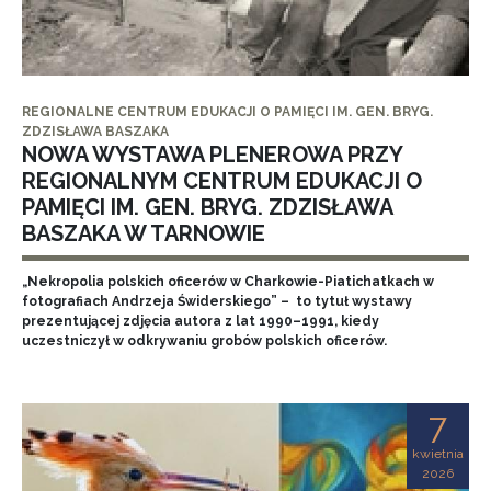
REGIONALNE CENTRUM EDUKACJI O PAMIĘCI IM. GEN. BRYG.
ZDZISŁAWA BASZAKA
NOWA WYSTAWA PLENEROWA PRZY
REGIONALNYM CENTRUM EDUKACJI O
PAMIĘCI IM. GEN. BRYG. ZDZISŁAWA
BASZAKA W TARNOWIE
„Nekropolia polskich oficerów w Charkowie-Piatichatkach w
fotografiach Andrzeja Świderskiego” – to tytuł wystawy
prezentującej zdjęcia autora z lat 1990–1991, kiedy
uczestniczył w odkrywaniu grobów polskich oficerów.
7
kwietnia
2026