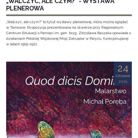
„WALCZYĆ, ALE CZYM?” - WYSTAWA
PLENEROWA
„Walczyć, ale czym?” to tytuł wystawy plenerowej, którą można oglądać
w Tarnowie. Ekspozycja prezentowana na skwerze przy Regionalnym
Centrum Edukacji o Pamięci im. gen. bryg. Zdzisława Baszaka opowiada o
działaniach Polskiej Wojskowej Misji Zakupów w Paryżu, funkcjonującej
w latach 1919–1921.
24
listopada
2025