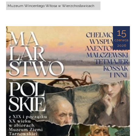
Muzeum Wincentego Witosa w Wierzchosławicach
15
czerwca
2026