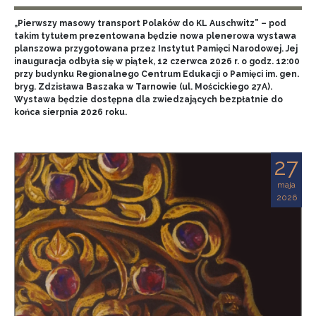
„Pierwszy masowy transport Polaków do KL Auschwitz” – pod
takim tytułem prezentowana będzie nowa plenerowa wystawa
planszowa przygotowana przez Instytut Pamięci Narodowej. Jej
inauguracja odbyła się w piątek, 12 czerwca 2026 r. o godz. 12:00
przy budynku Regionalnego Centrum Edukacji o Pamięci im. gen.
bryg. Zdzisława Baszaka w Tarnowie (ul. Mościckiego 27A).
Wystawa będzie dostępna dla zwiedzających bezpłatnie do
końca sierpnia 2026 roku.
27
maja
2026