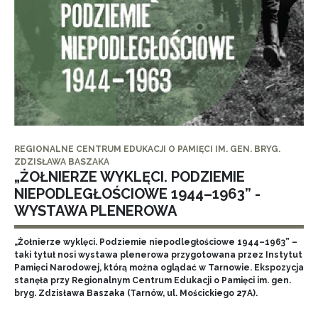
REGIONALNE CENTRUM EDUKACJI O PAMIĘCI IM. GEN. BRYG.
ZDZISŁAWA BASZAKA
„ŻOŁNIERZE WYKLĘCI. PODZIEMIE
NIEPODLEGŁOŚCIOWE 1944–1963” -
WYSTAWA PLENEROWA
„Żołnierze wyklęci. Podziemie niepodległościowe 1944–1963” –
taki tytuł nosi wystawa plenerowa przygotowana przez Instytut
Pamięci Narodowej, którą można oglądać w Tarnowie. Ekspozycja
stanęła przy Regionalnym Centrum Edukacji o Pamięci im. gen.
bryg. Zdzisława Baszaka (Tarnów, ul. Mościckiego 27A).