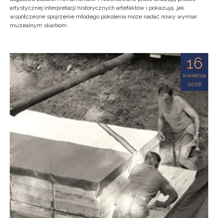
artystycznej interpretacji historycznych artefaktów i pokazują, jak
współczesne spojrzenie młodego pokolenia może nadać nowy wymiar
muzealnym skarbom.
16
kwietnia
2026