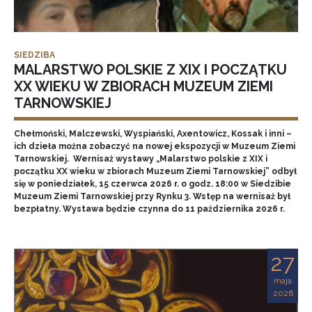
SIEDZIBA
MALARSTWO POLSKIE Z XIX I POCZĄTKU
XX WIEKU W ZBIORACH MUZEUM ZIEMI
TARNOWSKIEJ
Chełmoński, Malczewski, Wyspiański, Axentowicz, Kossak i inni –
ich dzieła można zobaczyć na nowej ekspozycji w Muzeum Ziemi
Tarnowskiej. Wernisaż wystawy „Malarstwo polskie z XIX i
początku XX wieku w zbiorach Muzeum Ziemi Tarnowskiej” odbył
się w poniedziałek, 15 czerwca 2026 r. o godz. 18:00 w Siedzibie
Muzeum Ziemi Tarnowskiej przy Rynku 3. Wstęp na wernisaż był
bezpłatny. Wystawa będzie czynna do 11 października 2026 r.
27
maja
2026