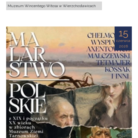
Muzeum Wincentego Witosa w Wierzchosławicach
15
czerwca
2026