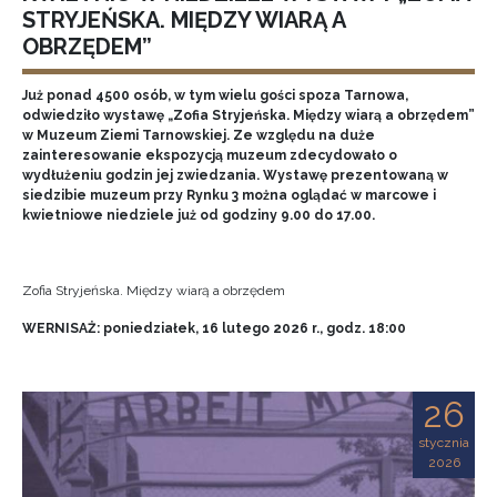
STRYJEŃSKA. MIĘDZY WIARĄ A
OBRZĘDEM”
Już ponad 4500 osób, w tym wielu gości spoza Tarnowa,
odwiedziło wystawę „Zofia Stryjeńska. Między wiarą a obrzędem”
w Muzeum Ziemi Tarnowskiej. Ze względu na duże
zainteresowanie ekspozycją muzeum zdecydowało o
wydłużeniu godzin jej zwiedzania. Wystawę prezentowaną w
siedzibie muzeum przy Rynku 3 można oglądać w marcowe i
kwietniowe niedziele już od godziny 9.00 do 17.00.
Zofia Stryjeńska. Między wiarą a obrzędem
WERNISAŻ: poniedziałek, 16 lutego 2026 r., godz. 18:00
26
stycznia
2026