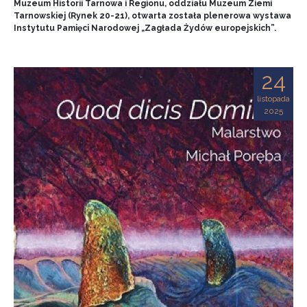
Muzeum Historii Tarnowa i Regionu, oddziału Muzeum Ziemi
Tarnowskiej (Rynek 20-21), otwarta została plenerowa wystawa
Instytutu Pamięci Narodowej „Zagłada Żydów europejskich”.
24
listopada
2025