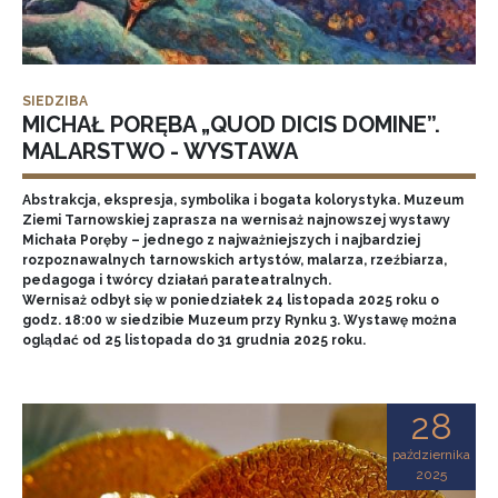
SIEDZIBA
MICHAŁ PORĘBA „QUOD DICIS DOMINE”.
MALARSTWO - WYSTAWA
Abstrakcja, ekspresja, symbolika i bogata kolorystyka. Muzeum
Ziemi Tarnowskiej zaprasza na wernisaż najnowszej wystawy
Michała Poręby – jednego z najważniejszych i najbardziej
rozpoznawalnych tarnowskich artystów, malarza, rzeźbiarza,
pedagoga i twórcy działań parateatralnych.
Wernisaż odbył się w poniedziałek 24 listopada 2025 roku o
godz. 18:00 w siedzibie Muzeum przy Rynku 3. Wystawę można
oglądać od 25 listopada do 31 grudnia 2025 roku.
28
października
2025