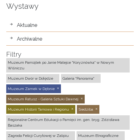
Wystawy
wystawy
Aktualne
Archiwalne
Filtry
Muzeum Pamiątek po Janie Matejce "Koryznówka" w Nowym
Wiśniczu
Muzeum Dwór w Dołędze
Galeria "Panorama"
Muzeum Zamek w Dębnie
Muzeum Ratusz - Galeria Sztuki Dawnej
Muzeum Historii Tarnowa i Regionu
Siedziba
Regionalne Centrum Edukacji o Pamięci im. gen. bryg. Zdzisława
Baszaka
Zagroda Felicji Curyłowej w Zalipiu
Muzeum Etnograficzne