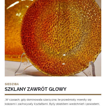
SIEDZIBA
SZKLANY ZAWRÓT GŁOWY
„W czasach, gdy dominowała szarzyzna, te przedmioty mieniły się
kolorami i zachwycały kształtami. Były obiektem westchnień i powodem,