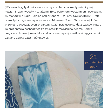
„W czasach, gdy dominowała szarzyzna, te przedmioty mieniły się
kolorami i zachwycały kształtami. Były obiektem westchnień i powodem,
by stanąć w długiej kolejce pod sklepem. „Szklany zawrót głowy” – tak
brzmi tytuł najnowszej wystawy w Muzeum Ziemi Tarnowskiej, która
przenosi zwiedzających w barwny świat polskiego szkła z czasów PRL-u.
To prezentacja pochodząca ze zbiorów tarnowianina Adama Ząbka,
pasjonata i kolekcjonera, który od lat z niezwykłą wrażliwością gromadzi
szklane dzieła sztuki użytkowej.
21
października
2025