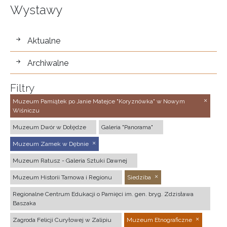
Wystawy
wystawy
Aktualne
Archiwalne
Filtry
Muzeum Pamiątek po Janie Matejce "Koryznówka" w Nowym
Wiśniczu
Muzeum Dwór w Dołędze
Galeria "Panorama"
Muzeum Zamek w Dębnie
Muzeum Ratusz - Galeria Sztuki Dawnej
Muzeum Historii Tarnowa i Regionu
Siedziba
Regionalne Centrum Edukacji o Pamięci im. gen. bryg. Zdzisława
Baszaka
Zagroda Felicji Curyłowej w Zalipiu
Muzeum Etnograficzne