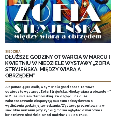
SIEDZIBA
DŁUŻSZE GODZINY OTWARCIA W MARCU I
KWIETNIU W NIEDZIELE WYSTAWY „ZOFIA
STRYJEŃSKA. MIĘDZY WIARĄ A
OBRZĘDEM”
Już ponad 4500 osób, w tym wielu gości spoza Tarnowa,
odwiedziło wystawę „Zofia Stryjeńska. Między wiarą a obrzędem”
w Muzeum Ziemi Tarnowskiej. Ze względu na duże
zainteresowanie ekspozycją muzeum zdecydowało o
wydłużeniu godzin jej zwiedzania. Wystawę prezentowaną w
siedzibie muzeum przy Rynku 3 można oglądać w marcowe i
kwietniowe niedziele już od godziny 9.00 do 17.00.