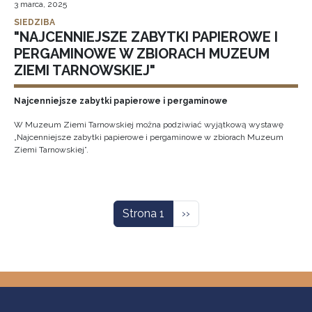
3 marca, 2025
SIEDZIBA
"NAJCENNIEJSZE ZABYTKI PAPIEROWE I
PERGAMINOWE W ZBIORACH MUZEUM
ZIEMI TARNOWSKIEJ"
Najcenniejsze zabytki papierowe i pergaminowe
W Muzeum Ziemi Tarnowskiej można podziwiać wyjątkową wystawę
„Najcenniejsze zabytki papierowe i pergaminowe w zbiorach Muzeum
Ziemi Tarnowskiej”.
Stronicowanie
Następna strona
Strona 1
››