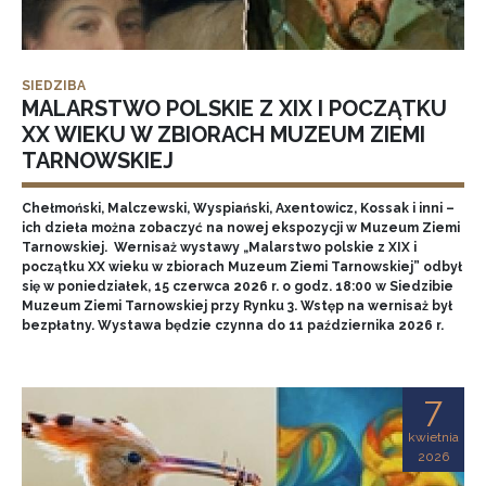
SIEDZIBA
MALARSTWO POLSKIE Z XIX I POCZĄTKU
XX WIEKU W ZBIORACH MUZEUM ZIEMI
TARNOWSKIEJ
Chełmoński, Malczewski, Wyspiański, Axentowicz, Kossak i inni –
ich dzieła można zobaczyć na nowej ekspozycji w Muzeum Ziemi
Tarnowskiej. Wernisaż wystawy „Malarstwo polskie z XIX i
początku XX wieku w zbiorach Muzeum Ziemi Tarnowskiej” odbył
się w poniedziałek, 15 czerwca 2026 r. o godz. 18:00 w Siedzibie
Muzeum Ziemi Tarnowskiej przy Rynku 3. Wstęp na wernisaż był
bezpłatny. Wystawa będzie czynna do 11 października 2026 r.
7
kwietnia
2026