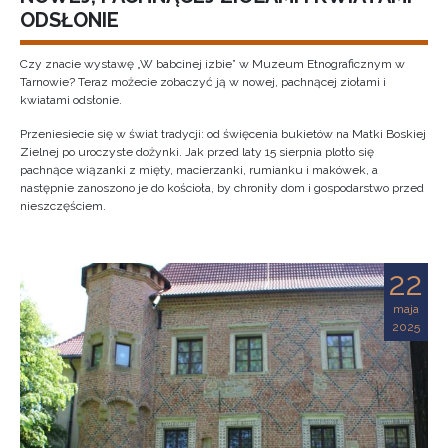
ODSŁONIE
Czy znacie wystawę „W babcinej izbie” w Muzeum Etnograficznym w
Tarnowie? Teraz możecie zobaczyć ją w nowej, pachnącej ziołami i
kwiatami odsłonie.
Przeniesiecie się w świat tradycji: od święcenia bukietów na Matki Boskiej
Zielnej po uroczyste dożynki. Jak przed laty 15 sierpnia plotło się
pachnące wiązanki z mięty, macierzanki, rumianku i makówek, a
następnie zanoszono je do kościoła, by chroniły dom i gospodarstwo przed
nieszczęściem.
22
maja
2025