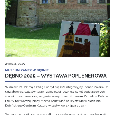
23 maja, 2025
MUZEUM ZAMEK W DĘBNIE
DĘBNO 2025 – WYSTAWA POPLENEROWA
W dniach 21–22 maja 2025 r. odbył się XVI Integracyjny Plener Malarski z
udziałem warsztatów terapii zajęciowej, uczniów szkół podstawowych i
średnich oraz seniorów, zorganizowany przez Muzeum Zamek w Dębnie.
Efekty tej twórczej pracy można podziwiać na wystawie w siedzibie
Dębińskiego Centrum Kultury w Jastwi do 27 lipca 2025 r.
Serdecznie dziękujemy wszystkim uczestnikom i gościom za obecność