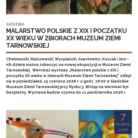
SIEDZIBA
MALARSTWO POLSKIE Z XIX I POCZĄTKU
XX WIEKU W ZBIORACH MUZEUM ZIEMI
TARNOWSKIEJ
Chełmoński, Malczewski, Wyspiański, Axentowicz, Kossak i inni –
ich dzieła można zobaczyć na nowej ekspozycji w Muzeum Ziemi
Tarnowskiej. Wernisaż wystawy „Malarstwo polskie z XIX i
początku XX wieku w zbiorach Muzeum Ziemi Tarnowskiej” odbył
się w poniedziałek, 15 czerwca 2026 r. o godz. 18:00 w Siedzibie
Muzeum Ziemi Tarnowskiej przy Rynku 3. Wstęp na wernisaż był
bezpłatny. Wystawa będzie czynna do 11 października 2026 r.
7
kwietnia
2026