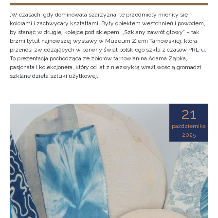
„W czasach, gdy dominowała szarzyzna, te przedmioty mieniły się
kolorami i zachwycały kształtami. Były obiektem westchnień i powodem,
by stanąć w długiej kolejce pod sklepem. „Szklany zawrót głowy” – tak
brzmi tytuł najnowszej wystawy w Muzeum Ziemi Tarnowskiej, która
przenosi zwiedzających w barwny świat polskiego szkła z czasów PRL-u.
To prezentacja pochodząca ze zbiorów tarnowianina Adama Ząbka,
pasjonata i kolekcjonera, który od lat z niezwykłą wrażliwością gromadzi
szklane dzieła sztuki użytkowej.
21
października
2025