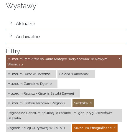
Wystawy
wystawy
Aktualne
Archiwalne
Filtry
Muzeum Pamiątek po Janie Matejce "Koryznówka" w Nowym
Wiśniczu
Muzeum Dwór w Dołędze
Galeria "Panorama"
Muzeum Zamek w Dębnie
Muzeum Ratusz - Galeria Sztuki Dawnej
Muzeum Historii Tarnowa i Regionu
Siedziba
Regionalne Centrum Edukacji o Pamięci im. gen. bryg. Zdzisława
Baszaka
Zagroda Felicji Curyłowej w Zalipiu
Muzeum Etnograficzne