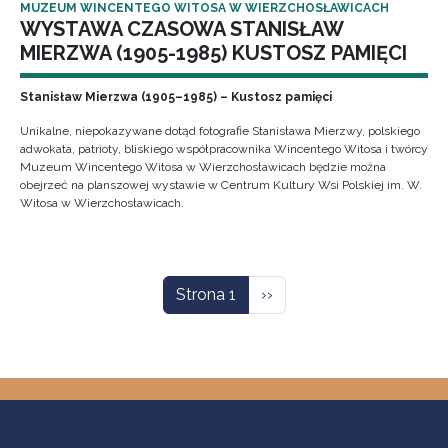
MUZEUM WINCENTEGO WITOSA W WIERZCHOSŁAWICACH
WYSTAWA CZASOWA STANISŁAW
MIERZWA (1905-1985) KUSTOSZ PAMIĘCI
Stanisław Mierzwa (1905–1985) – Kustosz pamięci
Unikalne, niepokazywane dotąd fotografie Stanisława Mierzwy, polskiego
adwokata, patrioty, bliskiego współpracownika Wincentego Witosa i twórcy
Muzeum Wincentego Witosa w Wierzchosławicach będzie można
obejrzeć na planszowej wystawie w Centrum Kultury Wsi Polskiej im. W.
Witosa w Wierzchosławicach.
Stronicowanie
Następna strona
Strona 1
››