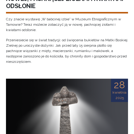
ODSŁONIE
Czy znacie wystawę „W babcinej izbie” w Muzeum Etnograficznym w
Tarnowie? Teraz możecie zobaczyć ją w nowej, pachnącej ziołami i
kwiatami odsłonie.
Przeniesiecie się w świat tradycji: od święcenia bukietów na Matki Boskiej
Zielnej po uroczyste dożynki. Jak przed laty 15 sierpnia plotło się
pachnące wiązanki z mięty, macierzanki, rumianku i makówek, a
następnie zanoszono je do kościoła, by chroniły dom i gospodarstwo przed
nieszczęściem.
28
kwietnia
2025