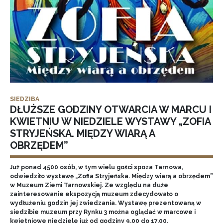
SIEDZIBA
DŁUŻSZE GODZINY OTWARCIA W MARCU I
KWIETNIU W NIEDZIELE WYSTAWY „ZOFIA
STRYJEŃSKA. MIĘDZY WIARĄ A
OBRZĘDEM”
Już ponad 4500 osób, w tym wielu gości spoza Tarnowa,
odwiedziło wystawę „Zofia Stryjeńska. Między wiarą a obrzędem”
w Muzeum Ziemi Tarnowskiej. Ze względu na duże
zainteresowanie ekspozycją muzeum zdecydowało o
wydłużeniu godzin jej zwiedzania. Wystawę prezentowaną w
siedzibie muzeum przy Rynku 3 można oglądać w marcowe i
kwietniowe niedziele już od godziny 9.00 do 17.00.