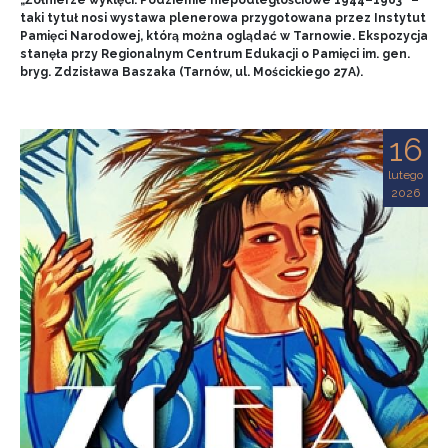
„Żołnierze wyklęci. Podziemie niepodległościowe 1944–1963” –
taki tytuł nosi wystawa plenerowa przygotowana przez Instytut
Pamięci Narodowej, którą można oglądać w Tarnowie. Ekspozycja
stanęła przy Regionalnym Centrum Edukacji o Pamięci im. gen.
bryg. Zdzisława Baszaka (Tarnów, ul. Mościckiego 27A).
16
lutego
2026