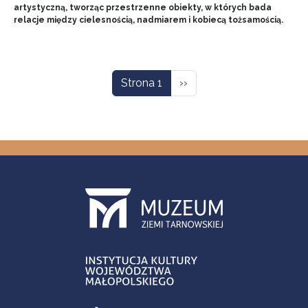
artystyczną, tworząc przestrzenne obiekty, w których bada
relacje między cielesnością, nadmiarem i kobiecą tożsamością.
Stronicowanie
Następna strona
Strona 1
››