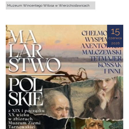
Muzeum Wincentego Witosa w Wierzchosławicach
15
czerwca
2026