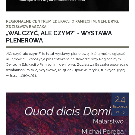
REGIONALNE CENTRUM EDUKACJI O PAMIĘCI IM. GEN. BRYG.
ZDZISŁAWA BASZAKA
„WALCZYĆ, ALE CZYM?” - WYSTAWA
PLENEROWA
„Walczyć, ale czym?” to tytuł wystawy plenerowej, którą można oglądać
w Tarnowie. Ekspozycja prezentowana na skwerze przy Regionalnym
Centrum Edukacji o Pamięci im. gen. bryg. Zdzisława Baszaka opowiada o
działaniach Polskiej Wojskowej Misji Zakupów w Paryżu, funkcjonującej
w latach 1919–1921.
24
listopada
2025