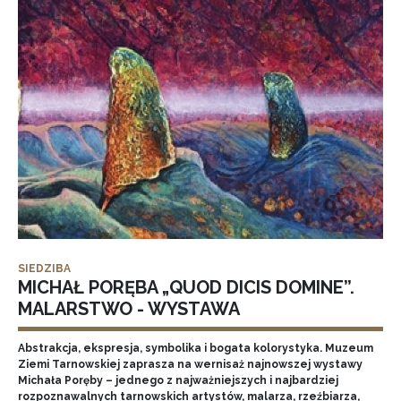
SIEDZIBA
MICHAŁ PORĘBA „QUOD DICIS DOMINE”.
MALARSTWO - WYSTAWA
Abstrakcja, ekspresja, symbolika i bogata kolorystyka. Muzeum
Ziemi Tarnowskiej zaprasza na wernisaż najnowszej wystawy
Michała Poręby – jednego z najważniejszych i najbardziej
rozpoznawalnych tarnowskich artystów, malarza, rzeźbiarza,