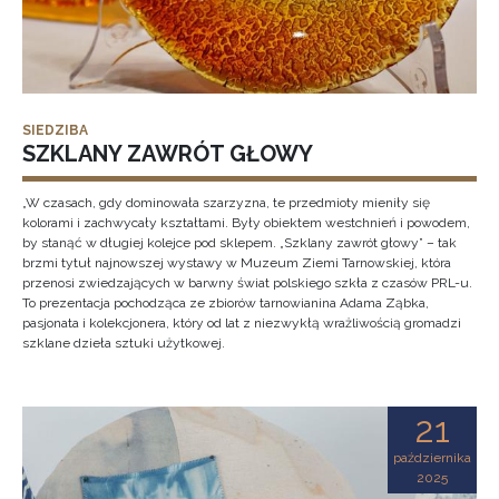
SIEDZIBA
SZKLANY ZAWRÓT GŁOWY
„W czasach, gdy dominowała szarzyzna, te przedmioty mieniły się
kolorami i zachwycały kształtami. Były obiektem westchnień i powodem,
by stanąć w długiej kolejce pod sklepem. „Szklany zawrót głowy” – tak
brzmi tytuł najnowszej wystawy w Muzeum Ziemi Tarnowskiej, która
przenosi zwiedzających w barwny świat polskiego szkła z czasów PRL-u.
To prezentacja pochodząca ze zbiorów tarnowianina Adama Ząbka,
pasjonata i kolekcjonera, który od lat z niezwykłą wrażliwością gromadzi
szklane dzieła sztuki użytkowej.
21
października
2025