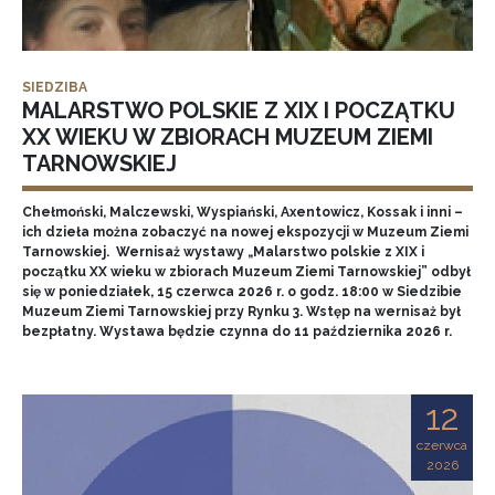
SIEDZIBA
MALARSTWO POLSKIE Z XIX I POCZĄTKU
XX WIEKU W ZBIORACH MUZEUM ZIEMI
TARNOWSKIEJ
Chełmoński, Malczewski, Wyspiański, Axentowicz, Kossak i inni –
ich dzieła można zobaczyć na nowej ekspozycji w Muzeum Ziemi
Tarnowskiej. Wernisaż wystawy „Malarstwo polskie z XIX i
początku XX wieku w zbiorach Muzeum Ziemi Tarnowskiej” odbył
się w poniedziałek, 15 czerwca 2026 r. o godz. 18:00 w Siedzibie
Muzeum Ziemi Tarnowskiej przy Rynku 3. Wstęp na wernisaż był
bezpłatny. Wystawa będzie czynna do 11 października 2026 r.
12
czerwca
2026