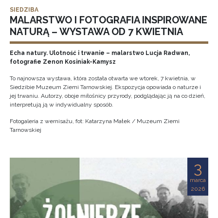
SIEDZIBA
MALARSTWO I FOTOGRAFIA INSPIROWANE
NATURĄ – WYSTAWA OD 7 KWIETNIA
Echa natury. Ulotność i trwanie – malarstwo Lucja Radwan,
fotografie Zenon Kosiniak-Kamysz
To najnowsza wystawa, która została otwarta we wtorek, 7 kwietnia, w
Siedzibie Muzeum Ziemi Tarnowskiej. Ekspozycja opowiada o naturze i
jej trwaniu. Autorzy, oboje miłośnicy przyrody, podglądając ją na co dzień,
interpretują ją w indywidualny sposób.
Fotogaleria z wernisażu, fot: Katarzyna Małek / Muzeum Ziemi
Tarnowskiej
3
marca
2026