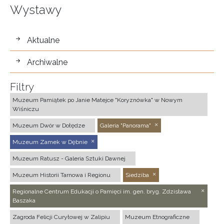
Wystawy
wystawy
Aktualne
Archiwalne
Filtry
Muzeum Pamiątek po Janie Matejce "Koryznówka" w Nowym
Wiśniczu
Muzeum Dwór w Dołędze
Galeria "Panorama"
Muzeum Zamek w Dębnie
Muzeum Ratusz - Galeria Sztuki Dawnej
Muzeum Historii Tarnowa i Regionu
Siedziba
Regionalne Centrum Edukacji o Pamięci im. gen. bryg. Zdzisława
Baszaka
Zagroda Felicji Curyłowej w Zalipiu
Muzeum Etnograficzne