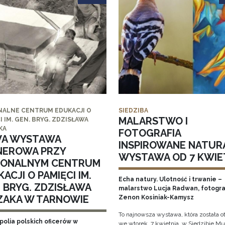
NALNE CENTRUM EDUKACJI O
SIEDZIBA
MALARSTWO I
I IM. GEN. BRYG. ZDZISŁAWA
KA
FOTOGRAFIA
A WYSTAWA
INSPIROWANE NATUR
NEROWA PRZY
WYSTAWA OD 7 KWIE
IONALNYM CENTRUM
ACJI O PAMIĘCI IM.
Echa natury. Ulotność i trwanie –
. BRYG. ZDZISŁAWA
malarstwo Lucja Radwan, fotogra
ZAKA W TARNOWIE
Zenon Kosiniak-Kamysz
To najnowsza wystawa, która została o
polia polskich oficerów w
we wtorek, 7 kwietnia, w Siedzibie 