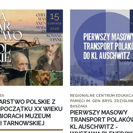
15
czerwca
2026
BA
REGIONALNE CENTRUM EDUKACJI
ARSTWO POLSKIE Z
PAMIĘCI IM. GEN. BRYG. ZDZISŁA
BASZAKA
I POCZĄTKU XX WIEKU
PIERWSZY MASOWY
BIORACH MUZEUM
TRANSPORT POLAKÓ
MI TARNOWSKIEJ
KL AUSCHWITZ -