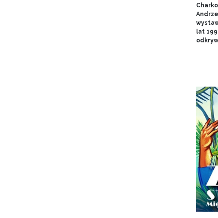
Charko
Andrze
wystaw
lat 19
odkryw