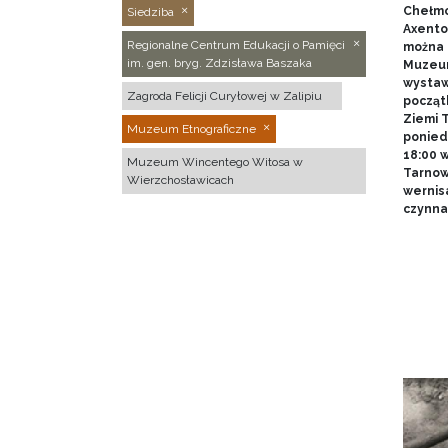
Chełmo
Siedziba
Axentow
Regionalne Centrum Edukacji o Pamięci
można 
im. gen. bryg. Zdzisława Baszaka
Muzeum
wystawy
Zagroda Felicji Curyłowej w Zalipiu
począt
Ziemi T
Muzeum Etnograficzne
poniedz
18:00 
Muzeum Wincentego Witosa w
Tarnow
Wierzchosławicach
wernis
czynna 