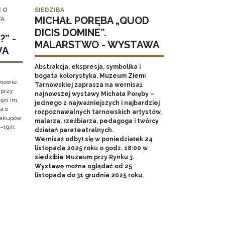
 O
SIEDZIBA
MICHAŁ PORĘBA „QUOD
WA
DICIS DOMINE”.
” -
MALARSTWO - WYSTAWA
WA
Abstrakcja, ekspresja, symbolika i
y
bogata kolorystyka. Muzeum Ziemi
rnowie.
Tarnowskiej zaprasza na wernisaż
 przy
najnowszej wystawy Michała Poręby –
ęci im.
jednego z najważniejszych i najbardziej
a o
rozpoznawalnych tarnowskich artystów,
 Zakupów
malarza, rzeźbiarza, pedagoga i twórcy
–1921.
działań parateatralnych.
Wernisaż odbył się w poniedziałek 24
listopada 2025 roku o godz. 18:00 w
siedzibie Muzeum przy Rynku 3.
Wystawę można oglądać od 25
listopada do 31 grudnia 2025 roku.