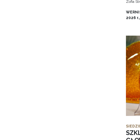
Zofia S
WERNIS
2026 r.
SIEDZI
SZK