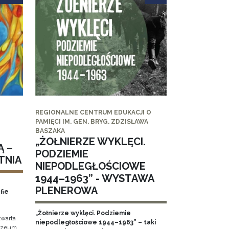
REGIONALNE CENTRUM EDUKACJI O
PAMIĘCI IM. GEN. BRYG. ZDZISŁAWA
BASZAKA
„ŻOŁNIERZE WYKLĘCI.
Ą –
PODZIEMIE
TNIA
NIEPODLEGŁOŚCIOWE
1944–1963” - WYSTAWA
PLENEROWA
fie
„Żołnierze wyklęci. Podziemie
twarta
niepodległościowe 1944–1963” – taki
Muzeum