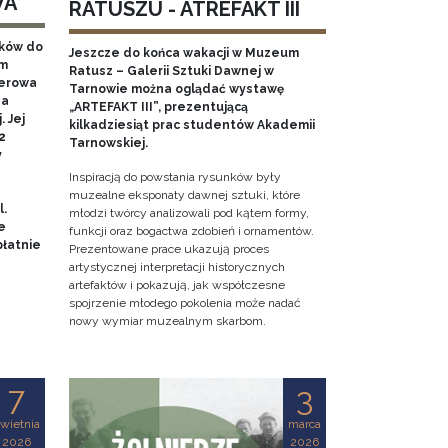
WA
RATUSZU - ATREFAKT III
aków do
Jeszcze do końca wakacji w Muzeum
em
Ratusz – Galerii Sztuki Dawnej w
nerowa
Tarnowie można oglądać wystawę
na
„ARTEFAKT III”, prezentującą
 Jej
kilkadziesiąt prac studentów Akademii
2
Tarnowskiej.
y
Inspiracją do powstania rysunków były
muzealne eksponaty dawnej sztuki, które
l.
młodzi twórcy analizowali pod kątem formy,
e
funkcji oraz bogactwa zdobień i ornamentów.
łatnie
Prezentowane prace ukazują proces
artystycznej interpretacji historycznych
artefaktów i pokazują, jak współczesne
spojrzenie młodego pokolenia może nadać
nowy wymiar muzealnym skarbom.
7
3
wietnia
marca
2026
2026