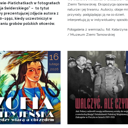
wie-Piatichatkach w fotografiach
Ziemi Tarnowskiej. Ekspozycja opowia
ja Świderskiego” – to tytuł
naturze i jej trwaniu. Autorzy, oboje m
y prezentującej zdjęcia autora z
przyrody, podglądając ją na co dzień,
90–1991, kiedy uczestniczył w
interpretują ją w indywidualny sposób
aniu grobów polskich oficerów.
Fotogaleria z wernisażu, fot: Katarzyn
/ Muzeum Ziemi Tarnowskiej
16
lutego
2026