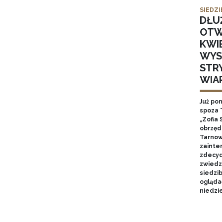
SIEDZI
DŁU
OTW
KWI
WYS
STR
WIA
Już po
spoza 
„Zofia 
obrzęd
Tarnow
zainte
zdecyd
zwiedz
siedzi
ogląda
niedzie