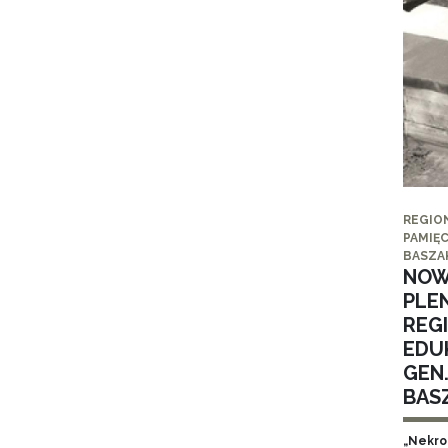
REGIO
PAMIĘC
BASZA
NOW
PLE
REG
EDUK
GEN
BAS
„Nekro