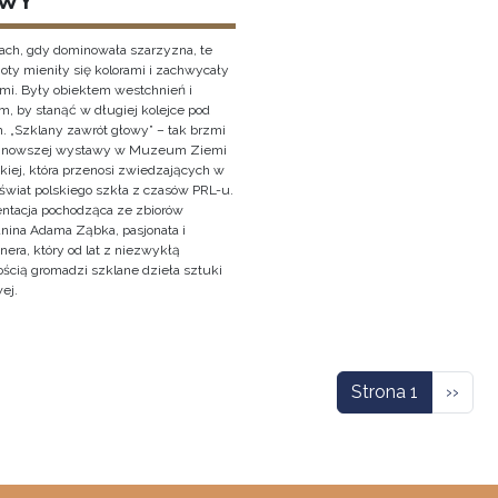
WY
ach, gdy dominowała szarzyzna, te
oty mieniły się kolorami i zachwycały
ami. Były obiektem westchnień i
, by stanąć w długiej kolejce pod
. „Szklany zawrót głowy” – tak brzmi
ajnowszej wystawy w Muzeum Ziemi
kiej, która przenosi zwiedzających w
świat polskiego szkła z czasów PRL-u.
entacja pochodząca ze zbiorów
anina Adama Ząbka, pasjonata i
nera, który od lat z niezwykłą
ością gromadzi szklane dzieła sztuki
ej.
icowanie
Nastę
Strona 1
››