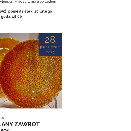
tryjeńska. Między wiarą a obrzędem
AŻ: poniedziałek, 16 lutego
, godz. 18:00
28
października
2025
BA
LANY ZAWRÓT