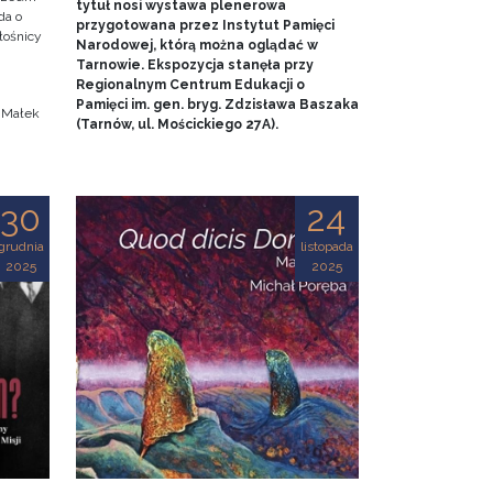
tytuł nosi wystawa plenerowa
da o
przygotowana przez Instytut Pamięci
iłośnicy
Narodowej, którą można oglądać w
Tarnowie. Ekspozycja stanęła przy
.
Regionalnym Centrum Edukacji o
Pamięci im. gen. bryg. Zdzisława Baszaka
a Małek
(Tarnów, ul. Mościckiego 27A).
30
24
grudnia
listopada
2025
2025