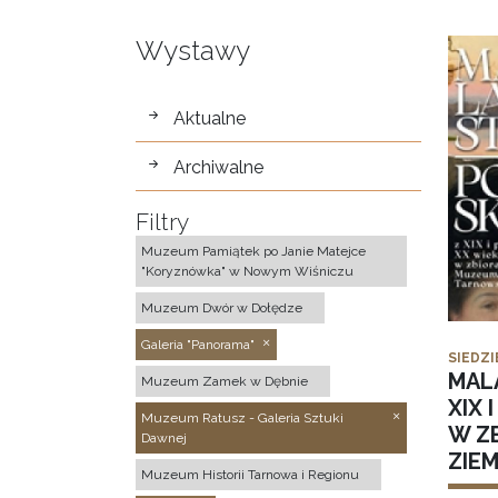
Wystawy
wystawy
Aktualne
Archiwalne
Filtry
Muzeum Pamiątek po Janie Matejce
"Koryznówka" w Nowym Wiśniczu
Muzeum Dwór w Dołędze
Galeria "Panorama"
SIEDZI
MAL
Muzeum Zamek w Dębnie
XIX 
Muzeum Ratusz - Galeria Sztuki
W Z
Dawnej
ZIE
Muzeum Historii Tarnowa i Regionu