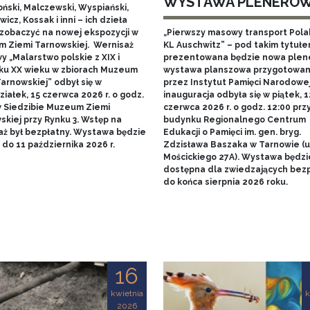
WYSTAWA PLENERO
ński, Malczewski, Wyspiański,
icz, Kossak i inni – ich dzieła
zobaczyć na nowej ekspozycji w
„Pierwszy masowy transport Pol
 Ziemi Tarnowskiej. Wernisaż
KL Auschwitz” – pod takim tytuł
 „Malarstwo polskie z XIX i
prezentowana będzie nowa ple
ku XX wieku w zbiorach Muzeum
wystawa planszowa przygotowa
arnowskiej” odbył się w
przez Instytut Pamięci Narodowej.
iałek, 15 czerwca 2026 r. o godz.
inauguracja odbyła się w piątek, 1
w Siedzibie Muzeum Ziemi
czerwca 2026 r. o godz. 12:00 prz
skiej przy Rynku 3. Wstęp na
budynku Regionalnego Centrum
aż był bezpłatny. Wystawa będzie
Edukacji o Pamięci im. gen. bryg.
do 11 października 2026 r.
Zdzisława Baszaka w Tarnowie (u
Mościckiego 27A). Wystawa będzi
dostępna dla zwiedzających bezp
do końca sierpnia 2026 roku.
16
kwietnia
k
2026