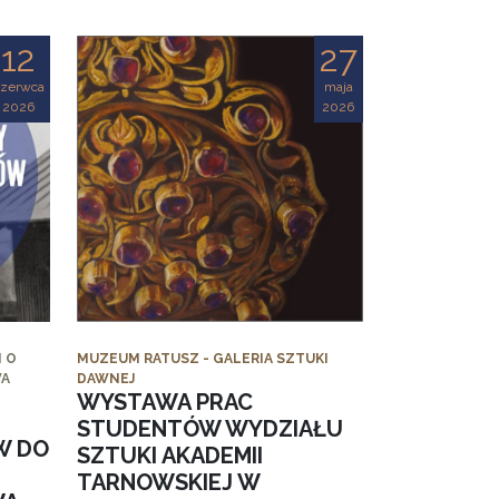
12
27
czerwca
maja
2026
2026
 O
MUZEUM RATUSZ - GALERIA SZTUKI
WA
DAWNEJ
WYSTAWA PRAC
STUDENTÓW WYDZIAŁU
W DO
SZTUKI AKADEMII
TARNOWSKIEJ W