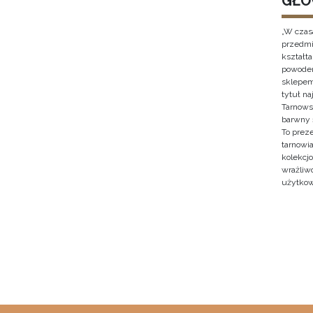
GŁO
„W czas
przedmi
kształt
powodem
sklepem
tytuł n
Tarnows
barwny 
To prez
tarnowi
kolekcjo
wrażliw
użytkow
Stron