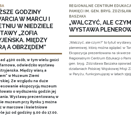
BA
REGIONALNE CENTRUM EDUKACJI
ŻSZE GODZINY
PAMIĘCI IM. GEN. BRYG. ZDZISŁA
BASZAKA
ARCIA W MARCU I
„WALCZYĆ, ALE CZYM?
ETNIU W NIEDZIELE
WYSTAWA PLENERO
TAWY „ZOFIA
YJEŃSKA. MIĘDZY
„Walczyć, ale czym?” to tytuł wystaw
RĄ A OBRZĘDEM”
plenerowej, którą można oglądać w Ta
Ekspozycja prezentowana na skwerze
Regionalnym Centrum Edukacji o Pami
nad 4500 osób, w tym wielu gości
gen. bryg. Zdzisława Baszaka opowiad
Tarnowa, odwiedziło wystawę
działaniach Polskiej Wojskowej Misji
Stryjeńska. Między wiarą a
w Paryżu, funkcjonującej w latach 1919
em” w Muzeum Ziemi
skiej. Ze względu na duże
resowanie ekspozycją muzeum
owało o wydłużeniu godzin jej
ania. Wystawę prezentowaną w
bie muzeum przy Rynku 3 można
ć w marcowe i kwietniowe
le już od godziny 9.00 do 17.00.