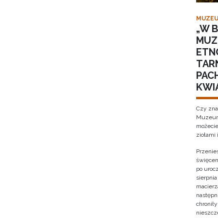
MUZEU
„W B
MUZ
ETN
TAR
PACH
KWI
Czy zna
Muzeum 
możecie
ziołami 
Przenies
święcen
po urocz
sierpnia
macierz
następni
chronił
nieszcz