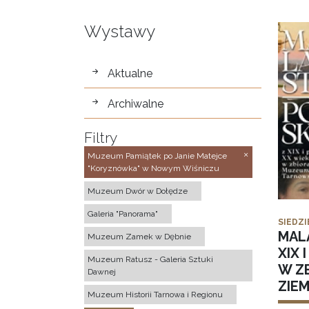
Wystawy
wystawy
Aktualne
Archiwalne
Filtry
Muzeum Pamiątek po Janie Matejce
"Koryznówka" w Nowym Wiśniczu
Muzeum Dwór w Dołędze
Galeria "Panorama"
SIEDZI
MAL
Muzeum Zamek w Dębnie
XIX 
Muzeum Ratusz - Galeria Sztuki
W Z
Dawnej
ZIE
Muzeum Historii Tarnowa i Regionu