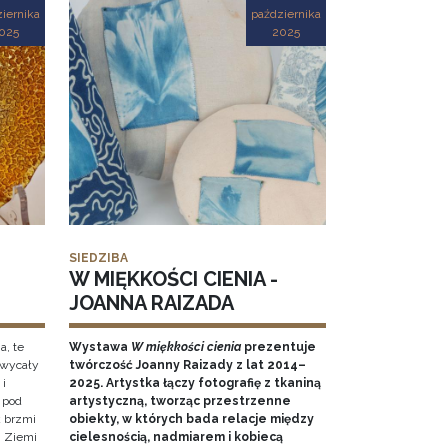
iernika
października
025
2025
SIEDZIBA
W MIĘKKOŚCI CIENIA -
JOANNA RAIZADA
a, te
Wystawa
W miękkości cienia
prezentuje
hwycały
twórczość Joanny Raizady z lat 2014–
 i
2025. Artystka łączy fotografię z tkaniną
 pod
artystyczną, tworząc przestrzenne
k brzmi
obiekty, w których bada relacje między
 Ziemi
cielesnością, nadmiarem i kobiecą