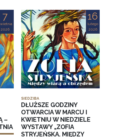
7
16
wietnia
lutego
2026
2026
SIEDZIBA
DŁUŻSZE GODZINY
OTWARCIA W MARCU I
Ą –
KWIETNIU W NIEDZIELE
TNIA
WYSTAWY „ZOFIA
STRYJEŃSKA. MIĘDZY