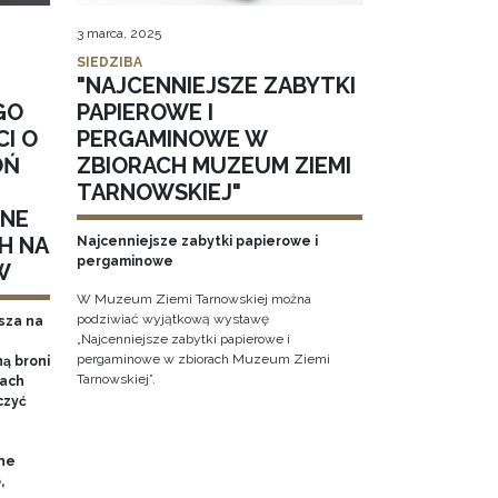
3 marca, 2025
SIEDZIBA
"NAJCENNIEJSZE ZABYTKI
GO
PAPIEROWE I
CI O
PERGAMINOWE W
OŃ
ZBIORACH MUZEUM ZIEMI
TARNOWSKIEJ"
NNE
H NA
Najcenniejsze zabytki papierowe i
pergaminowe
W
W Muzeum Ziemi Tarnowskiej można
podziwiać wyjątkową wystawę
sza na
„Najcenniejsze zabytki papierowe i
pergaminowe w zbiorach Muzeum Ziemi
ą broni
Tarnowskiej”.
iach
czyć
ne
,