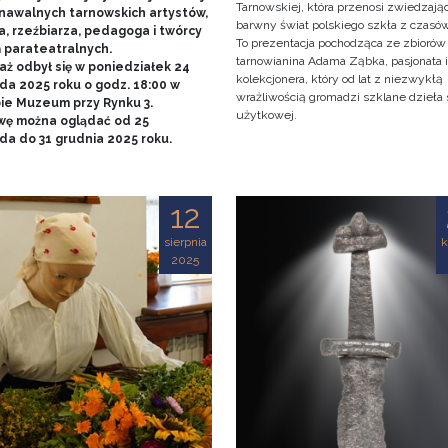
Tarnowskiej, która przenosi zwiedzaj
nawalnych tarnowskich artystów,
barwny świat polskiego szkła z czasó
a, rzeźbiarza, pedagoga i twórcy
To prezentacja pochodząca ze zbiorów
ń parateatralnych.
tarnowianina Adama Ząbka, pasjonata i
aż odbył się w poniedziałek 24
kolekcjonera, który od lat z niezwykłą
da 2025 roku o godz. 18:00 w
wrażliwością gromadzi szklane dzieła 
bie Muzeum przy Rynku 3.
użytkowej.
ę można oglądać od 25
ada do 31 grudnia 2025 roku.
12
sierpnia
k
2025