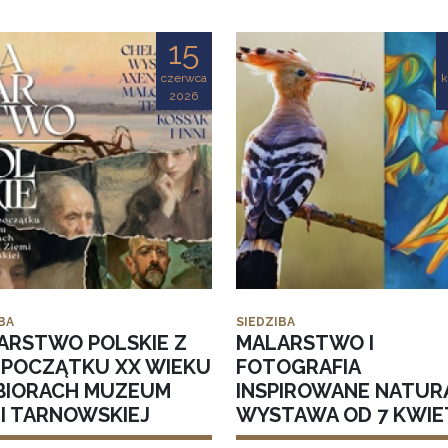
15
czerwca
k
2026
BA
SIEDZIBA
ARSTWO POLSKIE Z
MALARSTWO I
I POCZĄTKU XX WIEKU
FOTOGRAFIA
BIORACH MUZEUM
INSPIROWANE NATUR
MI TARNOWSKIEJ
WYSTAWA OD 7 KWIE