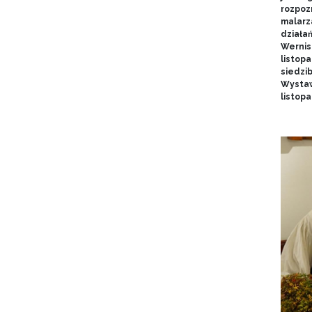
rozpoz
malarz
działa
Wernis
listopa
siedzi
Wystaw
listop