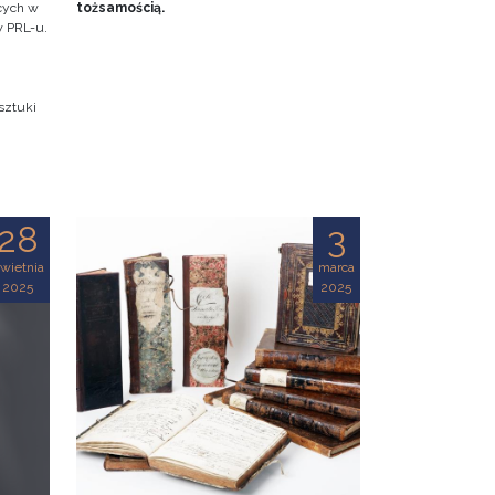
ących w
tożsamością.
w PRL-u.
sztuki
28
3
wietnia
marca
2025
2025