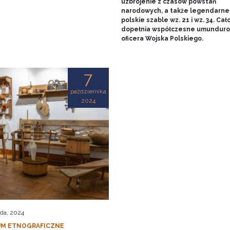
uzbrojenie z czasów powstań
narodowych, a także legendarne
polskie szable wz. 21 i wz. 34. Cał
dopełnia współczesne umundur
oficera Wojska Polskiego.
7
października
2024
ada, 2024
M ETNOGRAFICZNE