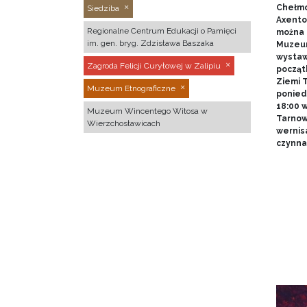
Chełmo
Siedziba
Axentow
Regionalne Centrum Edukacji o Pamięci
można 
im. gen. bryg. Zdzisława Baszaka
Muzeum
wystawy
Zagroda Felicji Curyłowej w Zalipiu
począt
Ziemi T
Muzeum Etnograficzne
poniedz
18:00 
Muzeum Wincentego Witosa w
Tarnow
Wierzchosławicach
wernis
czynna 