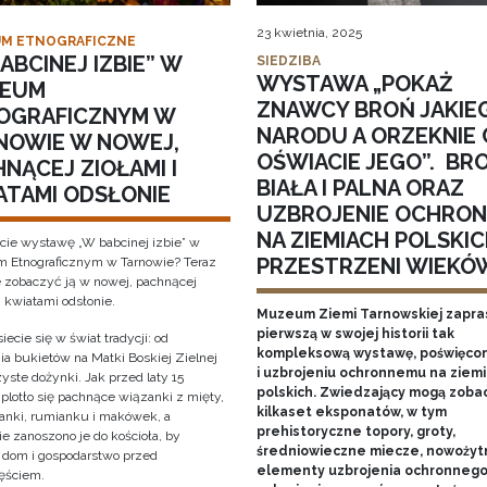
23 kwietnia, 2025
M ETNOGRAFICZNE
ABCINEJ IZBIE” W
SIEDZIBA
WYSTAWA „POKAŻ
EUM
ZNAWCY BROŃ JAKIE
OGRAFICZNYM W
NARODU A ORZEKNIE 
NOWIE W NOWEJ,
OŚWIACIE JEGO”. BR
NĄCEJ ZIOŁAMI I
BIAŁA I PALNA ORAZ
ATAMI ODSŁONIE
UZBROJENIE OCHRO
NA ZIEMIACH POLSKIC
cie wystawę „W babcinej izbie” w
PRZESTRZENI WIEKÓ
Etnograficznym w Tarnowie? Teraz
 zobaczyć ją w nowej, pachnącej
i kwiatami odsłonie.
Muzeum Ziemi Tarnowskiej zapra
pierwszą w swojej historii tak
iecie się w świat tradycji: od
kompleksową wystawę, poświęcon
ia bukietów na Matki Boskiej Zielnej
i uzbrojeniu ochronnemu na ziem
yste dożynki. Jak przed laty 15
polskich. Zwiedzający mogą zoba
 plotło się pachnące wiązanki z mięty,
kilkaset eksponatów, w tym
anki, rumianku i makówek, a
prehistoryczne topory, groty,
e zanoszono je do kościoła, by
średniowieczne miecze, nowożyt
y dom i gospodarstwo przed
elementy uzbrojenia ochronnego
ęściem.