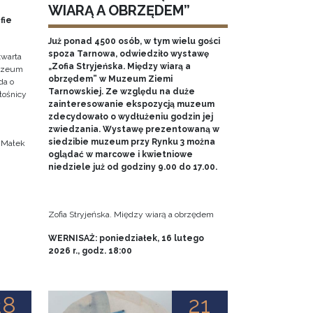
WIARĄ A OBRZĘDEM”
fie
Już ponad 4500 osób, w tym wielu gości
spoza Tarnowa, odwiedziło wystawę
twarta
„Zofia Stryjeńska. Między wiarą a
Muzeum
obrzędem” w Muzeum Ziemi
da o
Tarnowskiej. Ze względu na duże
iłośnicy
zainteresowanie ekspozycją muzeum
zdecydowało o wydłużeniu godzin jej
.
zwiedzania. Wystawę prezentowaną w
siedzibie muzeum przy Rynku 3 można
a Małek
oglądać w marcowe i kwietniowe
niedziele już od godziny 9.00 do 17.00.
Zofia Stryjeńska. Między wiarą a obrzędem
WERNISAŻ: poniedziałek, 16 lutego
2026 r., godz. 18:00
28
21