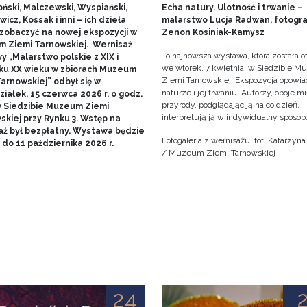
ński, Malczewski, Wyspiański,
Echa natury. Ulotność i trwanie –
icz, Kossak i inni – ich dzieła
malarstwo Lucja Radwan, fotogra
zobaczyć na nowej ekspozycji w
Zenon Kosiniak-Kamysz
 Ziemi Tarnowskiej. Wernisaż
To najnowsza wystawa, która została o
 „Malarstwo polskie z XIX i
we wtorek, 7 kwietnia, w Siedzibie 
ku XX wieku w zbiorach Muzeum
Ziemi Tarnowskiej. Ekspozycja opowia
arnowskiej” odbył się w
naturze i jej trwaniu. Autorzy, oboje m
iałek, 15 czerwca 2026 r. o godz.
przyrody, podglądając ją na co dzień,
w Siedzibie Muzeum Ziemi
interpretują ją w indywidualny sposób
skiej przy Rynku 3. Wstęp na
aż był bezpłatny. Wystawa będzie
Fotogaleria z wernisażu, fot: Katarzyn
do 11 października 2026 r.
/ Muzeum Ziemi Tarnowskiej
24