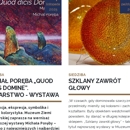
listopada
paźdz
2025
2
BA
SIEDZIBA
HAŁ PORĘBA „QUOD
SZKLANY ZAWRÓT
S DOMINE”.
GŁOWY
ARSTWO - WYSTAWA
„W czasach, gdy dominowała szarzyzn
przedmioty mieniły się kolorami i zac
cja, ekspresja, symbolika i
kształtami. Były obiektem westchnień
 kolorystyka. Muzeum Ziemi
powodem, by stanąć w długiej kolejce
skiej zaprasza na wernisaż
sklepem. „Szklany zawrót głowy” – ta
szej wystawy Michała Poręby –
tytuł najnowszej wystawy w Muzeum
 z najważniejszych i najbardziej