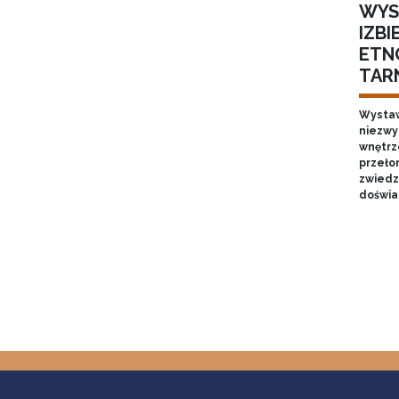
WYS
IZB
ETN
TAR
Wystaw
niezwy
wnętrze
przełom
zwiedz
doświa
Stron