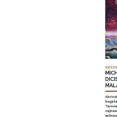
SIEDZI
MIC
DICI
MAL
Abstrak
bogata
Tarnow
najnow
jednego