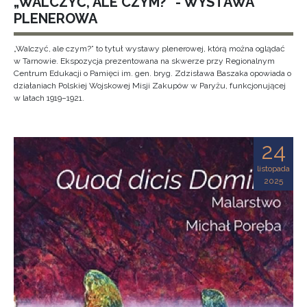
„WALCZYĆ, ALE CZYM?” - WYSTAWA
PLENEROWA
„Walczyć, ale czym?” to tytuł wystawy plenerowej, którą można oglądać
w Tarnowie. Ekspozycja prezentowana na skwerze przy Regionalnym
Centrum Edukacji o Pamięci im. gen. bryg. Zdzisława Baszaka opowiada o
działaniach Polskiej Wojskowej Misji Zakupów w Paryżu, funkcjonującej
w latach 1919–1921.
24
listopada
2025