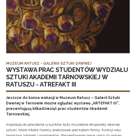
MUZEUM RATUSZ - GALERIA SZTUKI DAWNEJ
WYSTAWA PRAC STUDENTÓW WYDZIAŁU
SZTUKI AKADEMII TARNOWSKIEJ W
RATUSZU - ATREFAKT III
Jeszcze do końca wakacji w Muzeum Ratusz – Galerii Sztuki
Dawnej w Tarnowie można oglądać wystawę „ARTEFAKT III”,
prezentującą kilkadziesiąt prac studentów Akademii
Tarnowskiej.
Inspiracją do powstania rysunków były muzealne eksponaty dawnej
sztuki, które młodzi twórcy analizowali pod kątem formy, funkcji oraz
bogactwa zdobień i ornamentów. Prezentowane prace ukazują proces