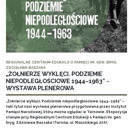
REGIONALNE CENTRUM EDUKACJI O PAMIĘCI IM. GEN. BRYG.
ZDZISŁAWA BASZAKA
„ŻOŁNIERZE WYKLĘCI. PODZIEMIE
NIEPODLEGŁOŚCIOWE 1944–1963” -
WYSTAWA PLENEROWA
„Żołnierze wyklęci. Podziemie niepodległościowe 1944–1963” –
taki tytuł nosi wystawa plenerowa przygotowana przez Instytut
Pamięci Narodowej, którą można oglądać w Tarnowie. Ekspozycja
stanęła przy Regionalnym Centrum Edukacji o Pamięci im. gen.
bryg. Zdzisława Baszaka (Tarnów, ul. Mościckiego 27A).