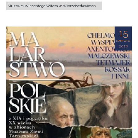
Muzeum Wincentego Witosa w Wierzchosławicach
15
czerwca
2026