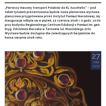
„Pierwszy masowy transport Polaków do KL Auschwitz” – pod
takim tytułem prezentowana będzie nowa plenerowa wystawa
planszowa przygotowana przez Instytut Pamięci Narodowej. Jej
inauguracja odbyła się w piątek, 12 czerwca 2026 r. o godz. 12:00
przy budynku Regionalnego Centrum Edukacji o Pamięci im. gen.
bryg. Zdzisława Baszaka w Tarnowie (ul. Mościckiego 27A).
Wystawa będzie dostępna dla zwiedzających bezpłatnie do
końca sierpnia 2026 roku.
27
maja
2026