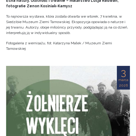
Echa natury. Ulotność i trwanie – malarstwo Lucja Radwan,
fotografie Zenon Kosiniak-Kamysz
To najnowsza wystawa, która została otwarta we wtorek, 7 kwietnia, w
Siedzibie Muzeum Ziemi Tarnowskiej. Ekspozycja opowiada o naturze i
jej trwaniu. Autorzy, oboje miłośnicy przyrody, podglądając ją na co dzień,
interpretują ją w indywidualny sposób.
Fotogaleria z wernisażu, fot: Katarzyna Małek / Muzeum Ziemi
Tarnowskiej
3
marca
2026