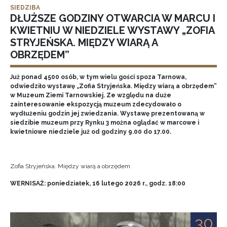
SIEDZIBA
DŁUŻSZE GODZINY OTWARCIA W MARCU I
KWIETNIU W NIEDZIELE WYSTAWY „ZOFIA
STRYJEŃSKA. MIĘDZY WIARĄ A
OBRZĘDEM”
Już ponad 4500 osób, w tym wielu gości spoza Tarnowa,
odwiedziło wystawę „Zofia Stryjeńska. Między wiarą a obrzędem”
w Muzeum Ziemi Tarnowskiej. Ze względu na duże
zainteresowanie ekspozycją muzeum zdecydowało o
wydłużeniu godzin jej zwiedzania. Wystawę prezentowaną w
siedzibie muzeum przy Rynku 3 można oglądać w marcowe i
kwietniowe niedziele już od godziny 9.00 do 17.00.
Zofia Stryjeńska. Między wiarą a obrzędem
WERNISAŻ: poniedziałek, 16 lutego 2026 r., godz. 18:00
30