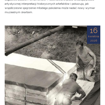
artystycznej interpretacji historycznych artefaktów i pokazują, jak
współczesne spojrzenie młodego pokolenia może nadać nowy wymiar
muzealnym skarbom.
16
kwietnia
2026