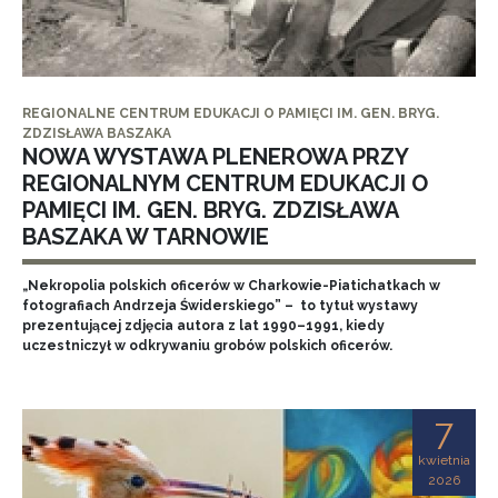
REGIONALNE CENTRUM EDUKACJI O PAMIĘCI IM. GEN. BRYG.
ZDZISŁAWA BASZAKA
NOWA WYSTAWA PLENEROWA PRZY
REGIONALNYM CENTRUM EDUKACJI O
PAMIĘCI IM. GEN. BRYG. ZDZISŁAWA
BASZAKA W TARNOWIE
„Nekropolia polskich oficerów w Charkowie-Piatichatkach w
fotografiach Andrzeja Świderskiego” – to tytuł wystawy
prezentującej zdjęcia autora z lat 1990–1991, kiedy
uczestniczył w odkrywaniu grobów polskich oficerów.
7
kwietnia
2026