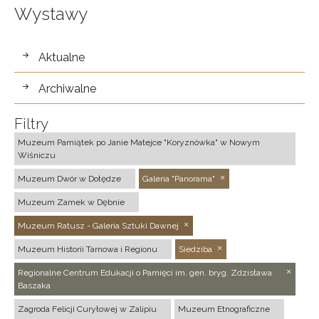
Wystawy
wystawy
Aktualne
Archiwalne
Filtry
Muzeum Pamiątek po Janie Matejce "Koryznówka" w Nowym
Wiśniczu
Muzeum Dwór w Dołędze
Galeria "Panorama"
Muzeum Zamek w Dębnie
Muzeum Ratusz - Galeria Sztuki Dawnej
Muzeum Historii Tarnowa i Regionu
Siedziba
Regionalne Centrum Edukacji o Pamięci im. gen. bryg. Zdzisława
Baszaka
Zagroda Felicji Curyłowej w Zalipiu
Muzeum Etnograficzne