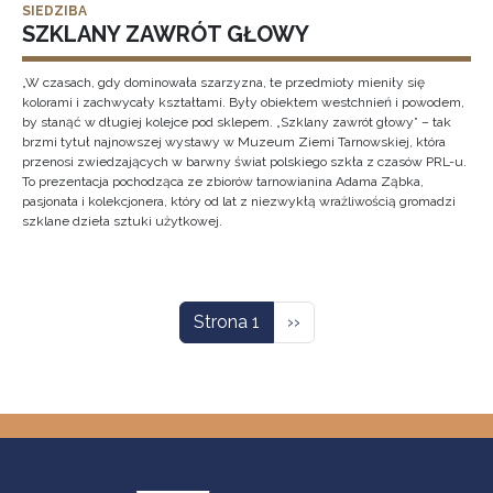
SIEDZIBA
SZKLANY ZAWRÓT GŁOWY
„W czasach, gdy dominowała szarzyzna, te przedmioty mieniły się
kolorami i zachwycały kształtami. Były obiektem westchnień i powodem,
by stanąć w długiej kolejce pod sklepem. „Szklany zawrót głowy” – tak
brzmi tytuł najnowszej wystawy w Muzeum Ziemi Tarnowskiej, która
przenosi zwiedzających w barwny świat polskiego szkła z czasów PRL-u.
To prezentacja pochodząca ze zbiorów tarnowianina Adama Ząbka,
pasjonata i kolekcjonera, który od lat z niezwykłą wrażliwością gromadzi
szklane dzieła sztuki użytkowej.
Stronicowanie
Następna strona
Strona 1
››