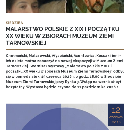
SIEDZIBA
MALARSTWO POLSKIE Z XIX I POCZĄTKU
XX WIEKU W ZBIORACH MUZEUM ZIEMI
TARNOWSKIEJ
Chełmoński, Malczewski, Wyspiański, Axentowicz, Kossak i inni –
ich dzieła można zobaczyć na nowej ekspozycji w Muzeum Ziemi
Tarnowskiej. Wernisaż wystawy „Malarstwo polskie z XIX i
początku XX wieku w zbiorach Muzeum Ziemi Tarnowskiej” odbył
się w poniedziałek, 15 czerwca 2026 r. o godz. 18:00 w Siedzibie
Muzeum Ziemi Tarnowskiej przy Rynku 3. Wstęp na wernisaż był
bezpłatny. Wystawa będzie czynna do 11 października 2026 r.
12
czerwca
2026