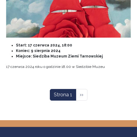
Start:
17 czerwca 2024, 18:00
Koniec:
9 sierpnia 2024
Miejsce: Siedziba Muzeum Ziemi Tarnowskiej
17 czerwca 2024 roku o godzinie 18.00 w Siedzibie Muzeu
Stronicowanie
Następna strona
Strona 1
››