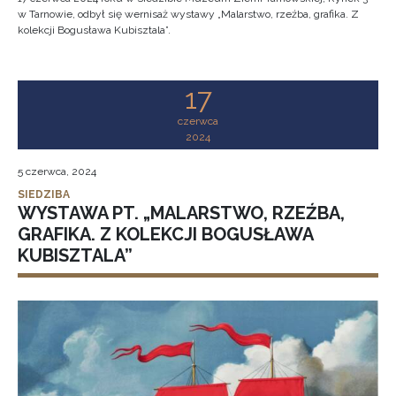
w Tarnowie, odbył się wernisaż wystawy „Malarstwo, rzeźba, grafika. Z
kolekcji Bogusława Kubisztala”.
17
czerwca
2024
5 czerwca, 2024
SIEDZIBA
WYSTAWA PT. „MALARSTWO, RZEŹBA,
GRAFIKA. Z KOLEKCJI BOGUSŁAWA
KUBISZTALA”