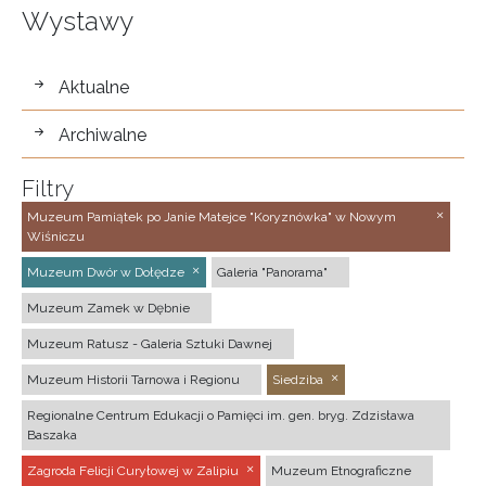
Wystawy
wystawy
Aktualne
Archiwalne
Filtry
Muzeum Pamiątek po Janie Matejce "Koryznówka" w Nowym
Wiśniczu
Muzeum Dwór w Dołędze
Galeria "Panorama"
Muzeum Zamek w Dębnie
Muzeum Ratusz - Galeria Sztuki Dawnej
Muzeum Historii Tarnowa i Regionu
Siedziba
Regionalne Centrum Edukacji o Pamięci im. gen. bryg. Zdzisława
Baszaka
Zagroda Felicji Curyłowej w Zalipiu
Muzeum Etnograficzne