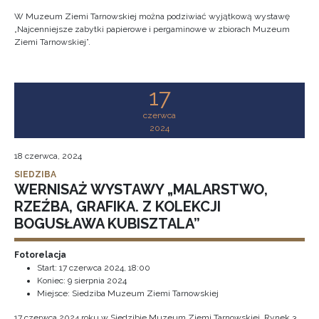
W Muzeum Ziemi Tarnowskiej można podziwiać wyjątkową wystawę
„Najcenniejsze zabytki papierowe i pergaminowe w zbiorach Muzeum
Ziemi Tarnowskiej”.
17
czerwca
2024
18 czerwca, 2024
SIEDZIBA
WERNISAŻ WYSTAWY „MALARSTWO,
RZEŹBA, GRAFIKA. Z KOLEKCJI
BOGUSŁAWA KUBISZTALA”
Fotorelacja
Start:
17 czerwca 2024, 18:00
Koniec:
9 sierpnia 2024
Miejsce: Siedziba Muzeum Ziemi Tarnowskiej
17 czerwca 2024 roku w Siedzibie Muzeum Ziemi Tarnowskiej, Rynek 3