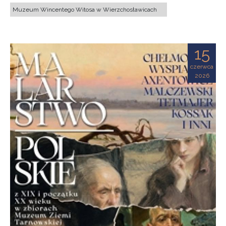
Muzeum Wincentego Witosa w Wierzchosławicach
15
czerwca
2026