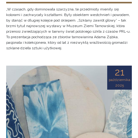
„W czasach, gdy dominowała szarzyzna, te przedmioty mieniły się
kolorami i zachwycały kształtami. Były obiektem westchnień i powodem,
by stanąć w długiej kolejce pod sklepem. „Szklany zawrót głowy” – tak
brzmi tytuł najnowszej wystawy w Muzeum Ziemi Tarnowskiej, która
przenosi zwiedzających w barwny świat polskiego szkła z czasów PRL-u.
To prezentacja pochodząca ze zbiorów tarnowianina Adama Ząbka,
pasjonata i kolekcjonera, który od lat z niezwykłą wrażliwością gromadzi
szklane dzieła sztuki użytkowej.
21
października
2025