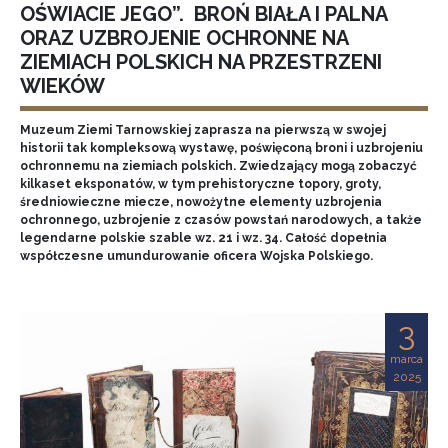
OŚWIACIE JEGO”. BROŃ BIAŁA I PALNA
ORAZ UZBROJENIE OCHRONNE NA
ZIEMIACH POLSKICH NA PRZESTRZENI
WIEKÓW
Muzeum Ziemi Tarnowskiej zaprasza na pierwszą w swojej
historii tak kompleksową wystawę, poświęconą broni i uzbrojeniu
ochronnemu na ziemiach polskich. Zwiedzający mogą zobaczyć
kilkaset eksponatów, w tym prehistoryczne topory, groty,
średniowieczne miecze, nowożytne elementy uzbrojenia
ochronnego, uzbrojenie z czasów powstań narodowych, a także
legendarne polskie szable wz. 21 i wz. 34. Całość dopełnia
współczesne umundurowanie oficera Wojska Polskiego.
3
marca
2025