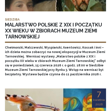
SIEDZIBA
MALARSTWO POLSKIE Z XIX I POCZĄTKU
XX WIEKU W ZBIORACH MUZEUM ZIEMI
TARNOWSKIEJ
Chełmoński, Malczewski, Wyspiański, Axentowicz, Kossak i inni –
ich dzieła można zobaczyć na nowej ekspozycji w Muzeum Ziemi
Tarnowskiej. Wernisaż wystawy „Malarstwo polskie z XIX i
początku XX wieku w zbiorach Muzeum Ziemi Tarnowskiej” odbył
się w poniedziałek, 15 czerwca 2026 r. o godz. 18:00 w Siedzibie
Muzeum Ziemi Tarnowskiej przy Rynku 3. Wstęp na wernisaż był
bezpłatny. Wystawa będzie czynna do 11 października 2026 r.
7
kwietnia
2026