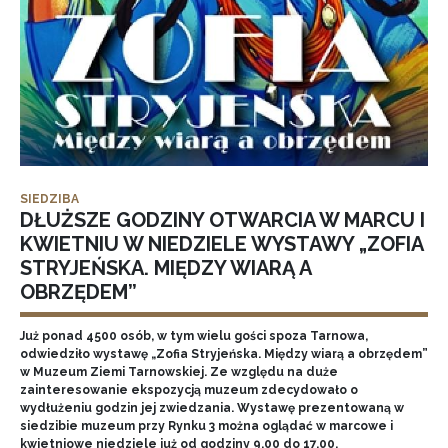
SIEDZIBA
DŁUŻSZE GODZINY OTWARCIA W MARCU I
KWIETNIU W NIEDZIELE WYSTAWY „ZOFIA
STRYJEŃSKA. MIĘDZY WIARĄ A
OBRZĘDEM”
Już ponad 4500 osób, w tym wielu gości spoza Tarnowa,
odwiedziło wystawę „Zofia Stryjeńska. Między wiarą a obrzędem”
w Muzeum Ziemi Tarnowskiej. Ze względu na duże
zainteresowanie ekspozycją muzeum zdecydowało o
wydłużeniu godzin jej zwiedzania. Wystawę prezentowaną w
siedzibie muzeum przy Rynku 3 można oglądać w marcowe i
kwietniowe niedziele już od godziny 9.00 do 17.00.