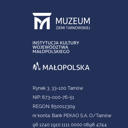
Informacje kontaktowe
Rynek 3, 33-100 Tarnów
NIP: 873-000-76-51
REGON: 850012309
nr konta: Bank PEKAO S.A. O/Tarnów
96 1240 1910 1111 0000 0898 4744