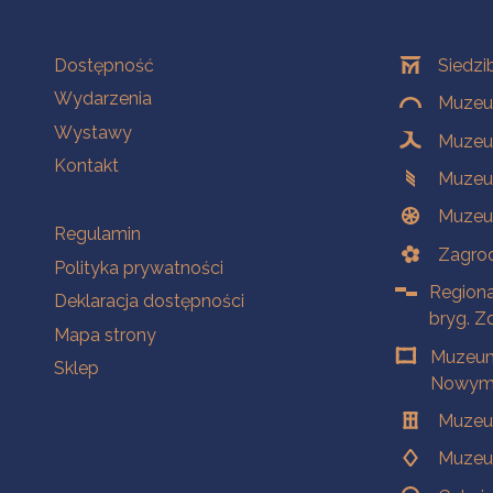
Na skróty
Oddziały
Dostępność
Siedzi
Wydarzenia
Muzeum
Wystawy
Muzeum
Kontakt
Muzeu
Muzeu
Na skróty
Regulamin
Zagrod
Polityka prywatności
Regiona
Deklaracja dostępności
bryg. Z
Mapa strony
Muzeum
Sklep
Nowym 
Muzeu
Muzeu