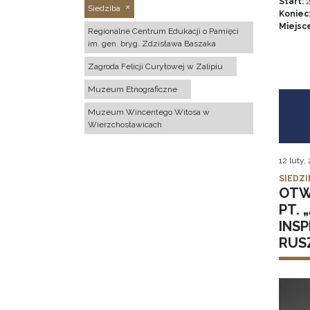
Start:
2
Siedziba
Koniec
Miejsc
Regionalne Centrum Edukacji o Pamięci
im. gen. bryg. Zdzisława Baszaka
Zagroda Felicji Curyłowej w Zalipiu
Muzeum Etnograficzne
Muzeum Wincentego Witosa w
Wierzchosławicach
12 luty,
SIEDZI
OTW
PT.
INSP
RUSZ