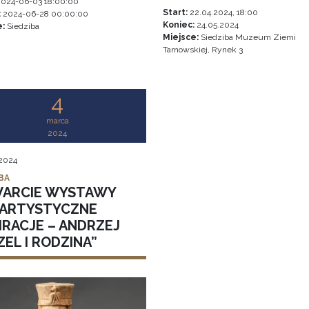
024-06-03 18:00:00
Start:
22.04.2024, 18:00
:
2024-06-28 00:00:00
Koniec:
24.05.2024
e:
Siedziba
Miejsce:
Siedziba Muzeum Ziemi
Tarnowskiej, Rynek 3
4
marca
2024
 2024
BA
ARCIE WYSTAWY
 „ARTYSTYCZNE
IRACJE – ANDRZEJ
EL I RODZINA”