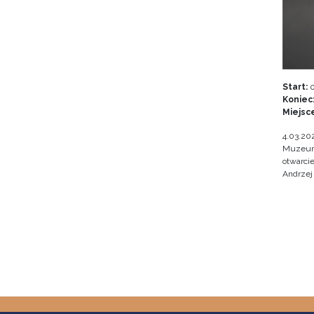
Start:
0
Koniec
Miejsc
4.03.202
Muzeum 
otwarci
Andrzej 
Stron