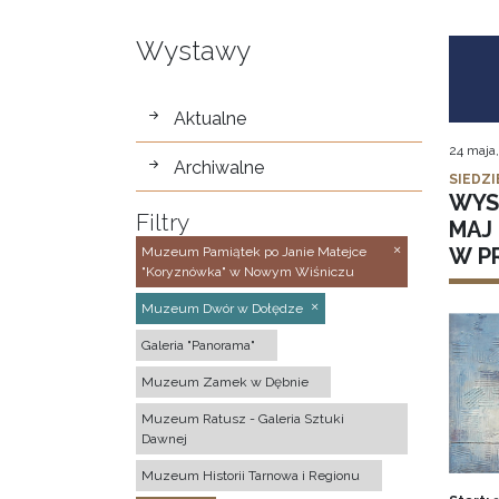
Wystawy
wystawy
Aktualne
24 maja
Archiwalne
SIEDZI
WYS
Filtry
MAJ 
W P
Muzeum Pamiątek po Janie Matejce
"Koryznówka" w Nowym Wiśniczu
Muzeum Dwór w Dołędze
Galeria "Panorama"
Muzeum Zamek w Dębnie
Muzeum Ratusz - Galeria Sztuki
Dawnej
Muzeum Historii Tarnowa i Regionu