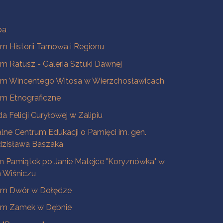
ba
 Historii Tarnowa i Regionu
 Ratusz - Galeria Sztuki Dawnej
m Wincentego Witosa w Wierzchosławicach
m Etnograficzne
a Felicji Curyłowej w Zalipiu
lne Centrum Edukacji o Pamięci im. gen.
dzisława Baszaka
 Pamiątek po Janie Matejce "Koryznówka" w
Wiśniczu
m Dwór w Dołędze
m Zamek w Dębnie