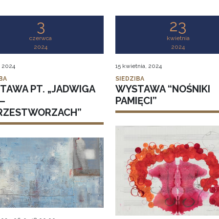
3
23
czerwca
kwietnia
2024
2024
, 2024
15 kwietnia, 2024
BA
SIEDZIBA
TAWA PT. „JADWIGA
WYSTAWA “NOŚNIKI
–
PAMIĘCI”
RZESTWORZACH”