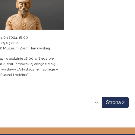
4.03.2024, 18:00
:
29.03.2024
e:
Muzeum Ziemi Tarnowskiej
4 r. o godzinie 18:00 w Siedzibie
Ziemi Tarnowskiej odbędzie się
e wystawy „Artystyczne inspiracje –
Ruszel i rodzina”.
icowanie
Poprzednia stron
‹‹
Strona 2