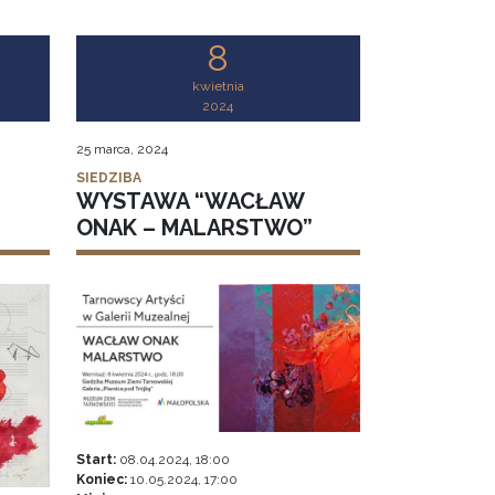
8
kwietnia
2024
25 marca, 2024
SIEDZIBA
WYSTAWA “WACŁAW
ONAK – MALARSTWO”
Start:
08.04.2024, 18:00
Koniec:
10.05.2024, 17:00