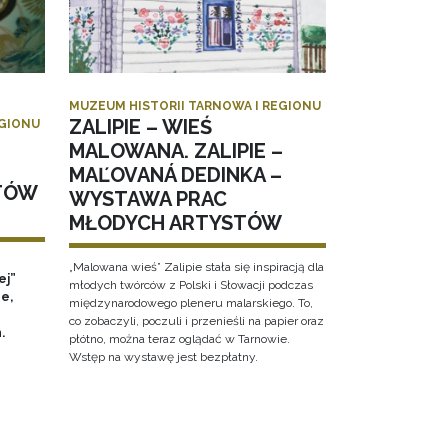
MUZEUM HISTORII TARNOWA I REGIONU
ZALIPIE – WIEŚ
EGIONU
MALOWANA. ZALIPIE –
MAĽOVANÁ DEDINKA –
TÓW
WYSTAWA PRAC
MŁODYCH ARTYSTÓW
„Malowana wieś” Zalipie stała się inspiracją dla
ej”
młodych twórców z Polski i Słowacji podczas
e,
międzynarodowego pleneru malarskiego. To,
co zobaczyli, poczuli i przenieśli na papier oraz
h.
płótno, można teraz oglądać w Tarnowie.
Wstęp na wystawę jest bezpłatny.