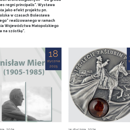
es regni principalis”. Wystawa
ła jako efekt projektu pn.
olska w czasach Bolesława
ego” realizowanego w ramach
nia Województwa Małopolskiego
a na szóstkę”.
18
stycznia
s
2025
nia, 2025
15 stycznia, 2025