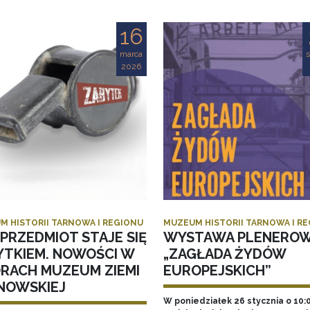
16
marca
s
2026
M HISTORII TARNOWA I REGIONU
MUZEUM HISTORII TARNOWA I R
PRZEDMIOT STAJE SIĘ
WYSTAWA PLENERO
YTKIEM. NOWOŚCI W
„ZAGŁADA ŻYDÓW
ORACH MUZEUM ZIEMI
EUROPEJSKICH”
NOWSKIEJ
W poniedziałek 26 stycznia o 10: