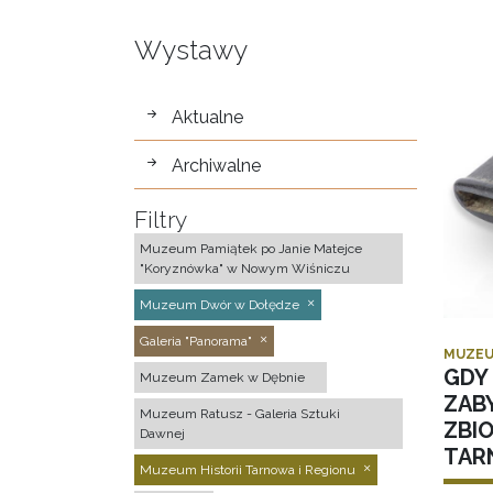
Wystawy
wystawy
Aktualne
Archiwalne
Filtry
Muzeum Pamiątek po Janie Matejce
"Koryznówka" w Nowym Wiśniczu
Muzeum Dwór w Dołędze
Galeria "Panorama"
MUZEU
GDY 
Muzeum Zamek w Dębnie
ZAB
Muzeum Ratusz - Galeria Sztuki
ZBI
Dawnej
TAR
Muzeum Historii Tarnowa i Regionu