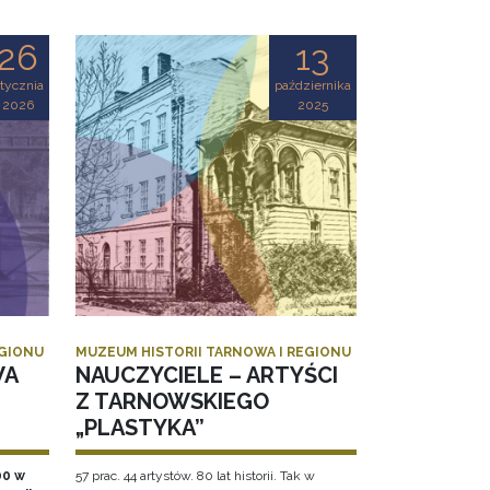
26
13
tycznia
października
2026
2025
EGIONU
MUZEUM HISTORII TARNOWA I REGIONU
WA
NAUCZYCIELE – ARTYŚCI
Z TARNOWSKIEGO
„PLASTYKA”
00 w
57 prac. 44 artystów. 80 lat historii. Tak w