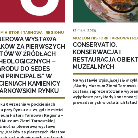
12 maja, 2025
M HISTORII TARNOWA I REGIONU
NEROWA WYSTAWA
MUZEUM HISTORII TARNOWA I R
CONSERVATIO.
AKÓW ZA PIERWSZYCH
KONSERWACJA I
STÓW W ŹRÓDŁACH
RESTAURACJA OBIEK
HEOLOGICZNYCH –
MUZEALNYCH
GRODU DO SEDES
I PRINCIPALIS” W
Na wystawie wpisującej się w cykl
CIENIACH KAMIENICY
„Skarby Muzeum Ziemi Tarnowski
TARNOWSKIM RYNKU
zostaną zaprezentowane wybran
wyjątkowe przykłady konserwacji
prowadzonych w ostatnich latac
tku 5 września w podcieniach
u przy Rynku 20-21, gdzie mieści
zeum Historii Tarnowa i Regionu –
ł Muzeum Ziemi Tarnowskiej
ć można plenerową wystawę
ą: „Kraków za pierwszych Piastów
łach archeologicznych – od grodu