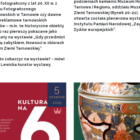
podcieniach kamienic Muzeum His
fotograficzny z lat 20. XX w. z
Tarnowa i Regionu, oddziału Mu
u Fotograficznego
Ziemi Tarnowskiej (Rynek 20-21),
owskich w Tarnowie czy dawne
otwarta została plenerowa wyst
 reklamowe tarnowskich
Instytutu Pamięci Narodowej „Za
w – m.in. te historyczne obiekty
Żydów europejskich”.
o raz pierwszy pokazane jako
aty na wystawie „Gdy przedmiot
ię zabytkiem. Nowości w zbiorach
 Ziemi Tarnowskiej.”
to zobaczyć na wystawie? - mówi
 Lewicka kurator wystawy.
5
września
2025