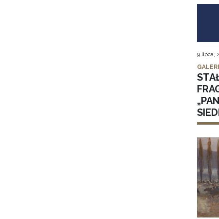
9 lipca,
GALER
STA
FRA
„PA
SIE