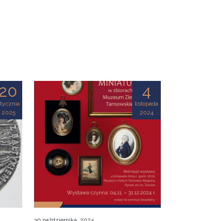
20
4
tycznia
listopada
2025
2024
30 października, 2024