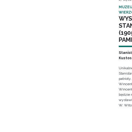
MUZEU
WIERZ
WYS
STA
(190
PAMI
Stanis
Kustos
Unikaln
Stanisł
patrioty
Wincent
Wincent
będzie 
wystawi
W. Wito