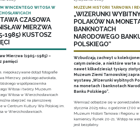
M WINCENTEGO WITOSA W
MUZEUM HISTORII TARNOWA I R
„WIZERUNKI WYBITN
CHOSŁAWICACH
TAWA CZASOWA
POLAKÓW NA MONETA
NISŁAW MIERZWA
BANKNOTACH
5-1985) KUSTOSZ
NARODOWEGO BANK
ĘCI
POLSKIEGO”
ław Mierzwa (1905–1985) –
Wzbudzają zachwyt u kolekcjone
z pamięci
całym świecie, a niektóre warte s
nawet kilkadziesiąt tysięcy złotyc
e, niepokazywane dotąd fotografie
Muzeum Ziemi Tarnowskiej zapra
awa Mierzwy, polskiego adwokata,
wystawę „Wizerunki wybitnych P
, bliskiego współpracownika
na monetach i banknotach Naro
ego Witosa i twórcy Muzeum
Banku Polskiego”.
ego Witosa w Wierzchosławicach
można obejrzeć na planszowej
Wernisaż odbędzie się w poniedziałek
e w Centrum Kultury Wsi Polskiej im.
stycznia 2025 roku, o godzinie 17.00 w
sa w Wierzchosławicach.
Muzeum Historii Tarnowa i Regionu w
kamienicy Rynek 20-21. Wstęp na wer
jest bezpłatny.