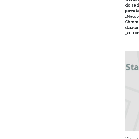
do sed
powsta
„Małop
Chrobr
działa
„Kultur
17 stycz