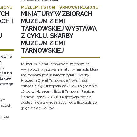
EGIONU
MUZEUM HISTORII TARNOWA I REGIONU
YCH
MINIATURY W ZBIORACH
CH I
MUZEUM ZIEMI
TARNOWSKIEJ WYSTAWA
U
Z CYKLU: SKARBY
MUZEUM ZIEMI
TARNOWSKIEJ
rów na
ą
Muzeum Ziemi Tarnowskiej zaprasza na
h.
wyjątkową wystawę miniatur w ramach, która
sza na
realizowana jest w ramach cyklu „Skarby
olaków
Muzeum Ziemi Tarnowskiej”. Wernisaż
dowego
odbędzie się 4 listopada 2024 roku o godzinie
18:00 w Muzeum Historii Tarnowa i Regionu
(Tarnów, Rynek 20-21). Ekspozycja będzie
 20
dostępna dla zwiedzających od 4 listopada do
 salach
31 grudnia 2024 roku.
nisaż