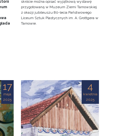
torii
skrócie można opisać wyjątkową wystawę
zeum
przygotowaną w Muzeum Ziemi Tarnowskiej
z okazji jubileuszu 80-lecia Państwowego
awa
Liceum Sztuk Plastycznych im. A. Grottgera w
głada
Tarnowie.
17
4
maja
kwietnia
2025
2025