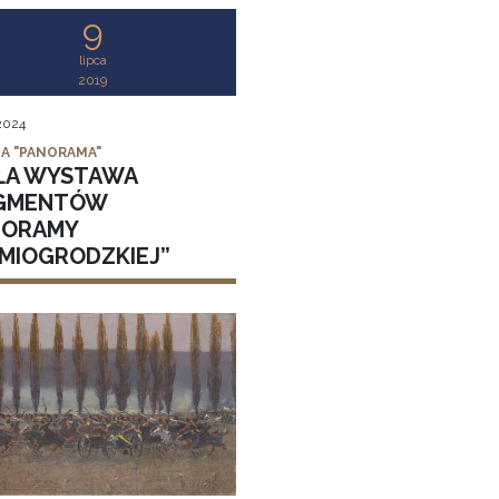
9
lipca
2019
 2024
IA "PANORAMA"
ŁA WYSTAWA
GMENTÓW
NORAMY
DMIOGRODZKIEJ”