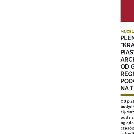
MUZEU
PLE
"KR
PIA
ARC
OD 
REGN
POD
NA 
Od pią
budynk
się Mu
oddzia
ogląda
czasow
w źród