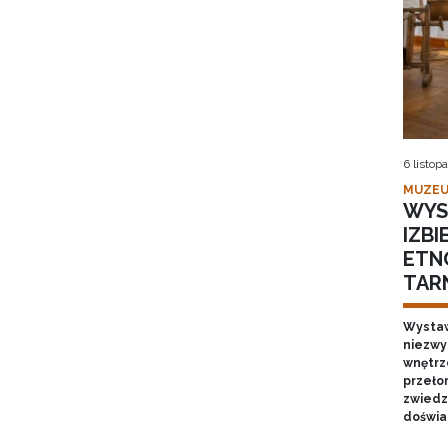
6 listop
MUZEU
WYS
IZB
ETN
TAR
Wystaw
niezwy
wnętrze
przełom
zwiedz
doświa