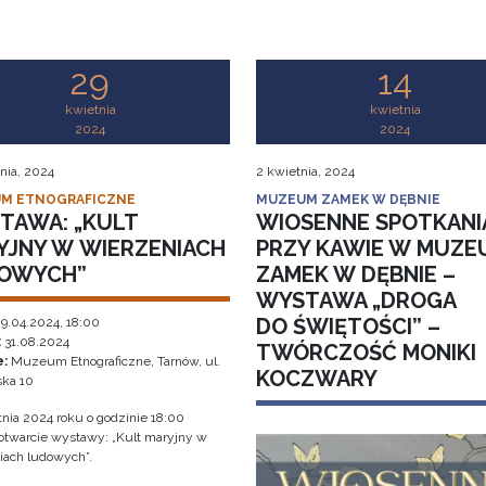
29
14
kwietnia
kwietnia
2024
2024
nia, 2024
2 kwietnia, 2024
M ETNOGRAFICZNE
MUZEUM ZAMEK W DĘBNIE
TAWA: „KULT
WIOSENNE SPOTKANI
YJNY W WIERZENIACH
PRZY KAWIE W MUZE
OWYCH”
ZAMEK W DĘBNIE –
WYSTAWA „DROGA
DO ŚWIĘTOŚCI” –
9.04.2024, 18:00
:
31.08.2024
TWÓRCZOŚĆ MONIKI
e:
Muzeum Etnograficzne, Tarnów, ul.
KOCZWARY
ka 10
tnia 2024 roku o godzinie 18:00
 otwarcie wystawy: „Kult maryjny w
iach ludowych”.