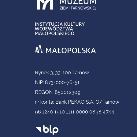
Informacje kontaktowe
Rynek 3, 33-100 Tarnów
NIP: 873-000-76-51
REGON: 850012309
nr konta: Bank PEKAO S.A. O/Tarnów
96 1240 1910 1111 0000 0898 4744