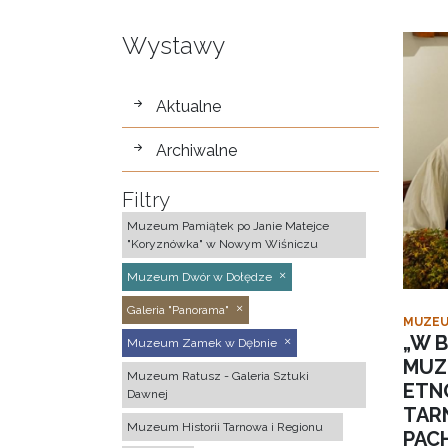
Wystawy
wystawy
Aktualne
Archiwalne
Filtry
Muzeum Pamiątek po Janie Matejce
"Koryznówka" w Nowym Wiśniczu
Muzeum Dwór w Dołędze
Galeria "Panorama"
MUZEU
„W B
Muzeum Zamek w Dębnie
MUZ
Muzeum Ratusz - Galeria Sztuki
ETN
Dawnej
TAR
Muzeum Historii Tarnowa i Regionu
PACH