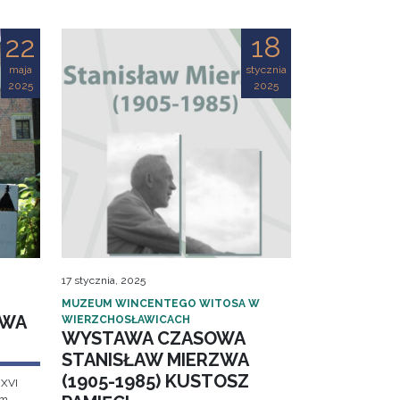
22
18
maja
stycznia
2025
2025
17 stycznia, 2025
MUZEUM WINCENTEGO WITOSA W
AWA
WIERZCHOSŁAWICACH
WYSTAWA CZASOWA
STANISŁAW MIERZWA
(1905-1985) KUSTOSZ
 XVI
em