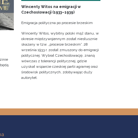
Wincenty Witos na emigracji w
Czechosłowacji (1933–1939)
Emigracja polityczna po procesie brzeskim
Wincenty Witos, wybitny polski mąż stanu, w
okresie międzywojennym został niesłusznie
skazany w tzw. „procesie brzeskim”. 28
września 1933 r. został zmuszony do emigracji
politycznej. Wybrał Czechosłowację, znaną
zinie
wówczas z tolerancji politycznej, gdzie
dbędą
uzyskał wsparcie czeskiej partii agrarnej oraz
środowisk politycznych, zdobywając duży
autorytet.
ba