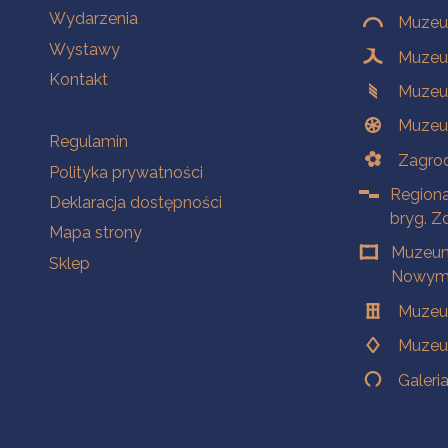
Wydarzenia
Muzeum
Wystawy
Muzeum
Kontakt
Muzeu
Muzeu
Na skróty
Regulamin
Zagrod
Polityka prywatności
Regiona
Deklaracja dostępności
bryg. Z
Mapa strony
Muzeum
Sklep
Nowym 
Muzeu
Muzeu
Galeri