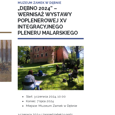
MUZEUM ZAMEK W DĘBNIE
„DĘBNO 2024” –
WERNISAŻ WYSTAWY
POPLENEROWEJ XV
INTEGRACYJNEGO
PLENERU MALARSKIEGO
Start:
3 czerwca 2024, 10:00
Koniec:
7 lipca 2024
Miejsce: Muzeum Zamek w Dębnie
3 czerwca 2024 r. (poniedziałek) o godz.