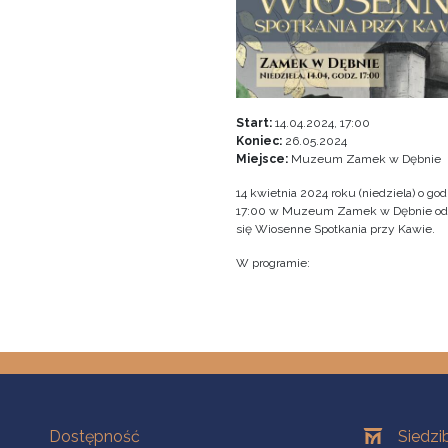
Start:
14.04.2024, 17:00
Koniec:
26.05.2024
Miejsce:
Muzeum Zamek w Dębnie
14 kwietnia 2024 roku (niedziela) o god
17:00 w Muzeum Zamek w Dębnie o
się Wiosenne Spotkania przy Kawie.
W programie:
Na skróty
Oddziały
Dostępność
Siedzi