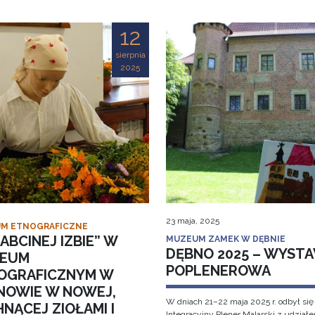
12
sierpnia
2025
23 maja, 2025
M ETNOGRAFICZNE
ABCINEJ IZBIE” W
MUZEUM ZAMEK W DĘBNIE
DĘBNO 2025 – WYST
EUM
POPLENEROWA
OGRAFICZNYM W
NOWIE W NOWEJ,
W dniach 21–22 maja 2025 r. odbył się
NĄCEJ ZIOŁAMI I
Integracyjny Plener Malarski z udział