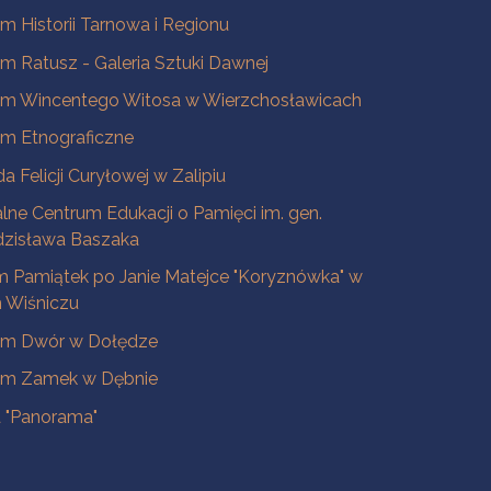
 Historii Tarnowa i Regionu
 Ratusz - Galeria Sztuki Dawnej
m Wincentego Witosa w Wierzchosławicach
m Etnograficzne
a Felicji Curyłowej w Zalipiu
lne Centrum Edukacji o Pamięci im. gen.
dzisława Baszaka
 Pamiątek po Janie Matejce "Koryznówka" w
Wiśniczu
m Dwór w Dołędze
m Zamek w Dębnie
a "Panorama"