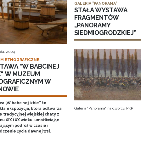
GALERIA "PANORAMA"
STAŁA WYSTAWA
FRAGMENTÓW
„PANORAMY
SIEDMIOGRODZKIEJ”
ada, 2024
M ETNOGRAFICZNE
TAWA "W BABCINEJ
IE" W MUZEUM
OGRAFICZNYM W
NOWIE
a „W babcinej izbie” to
Galeria "Panorama" na dworcu PKP
kła ekspozycja, która odtwarza
 tradycyjnej wiejskiej chaty z
u XIX i XX wieku, umożliwiając
ającym podróż w czasie i
dczenie życia dawnej wsi.