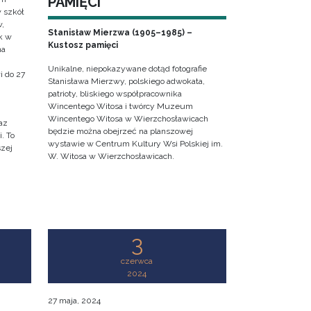
PAMIĘCI
w szkół
w,
Stanisław Mierzwa (1905–1985) –
k w
Kustosz pamięci
na
Unikalne, niepokazywane dotąd fotografie
i do 27
Stanisława Mierzwy, polskiego adwokata,
patrioty, bliskiego współpracownika
Wincentego Witosa i twórcy Muzeum
Wincentego Witosa w Wierzchosławicach
az
będzie można obejrzeć na planszowej
. To
wystawie w Centrum Kultury Wsi Polskiej im.
szej
W. Witosa w Wierzchosławicach.
3
czerwca
2024
27 maja, 2024