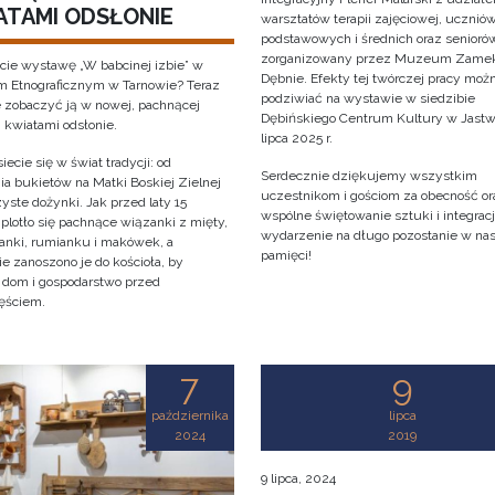
ATAMI ODSŁONIE
warsztatów terapii zajęciowej, ucznió
podstawowych i średnich oraz senioró
zorganizowany przez Muzeum Zame
cie wystawę „W babcinej izbie” w
Dębnie. Efekty tej twórczej pracy moż
Etnograficznym w Tarnowie? Teraz
podziwiać na wystawie w siedzibie
 zobaczyć ją w nowej, pachnącej
Dębińskiego Centrum Kultury w Jastw
i kwiatami odsłonie.
lipca 2025 r.
iecie się w świat tradycji: od
Serdecznie dziękujemy wszystkim
ia bukietów na Matki Boskiej Zielnej
uczestnikom i gościom za obecność or
yste dożynki. Jak przed laty 15
wspólne świętowanie sztuki i integracji
 plotło się pachnące wiązanki z mięty,
wydarzenie na długo pozostanie w na
anki, rumianku i makówek, a
pamięci!
e zanoszono je do kościoła, by
y dom i gospodarstwo przed
ęściem.
7
9
października
lipca
2024
2019
9 lipca, 2024