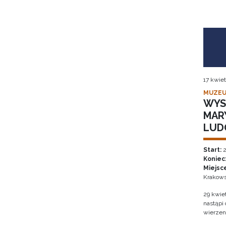
17 kwiet
MUZEU
WYS
MAR
LUD
Start:
2
Koniec
Miejsc
Krakows
29 kwie
nastąpi
wierzen