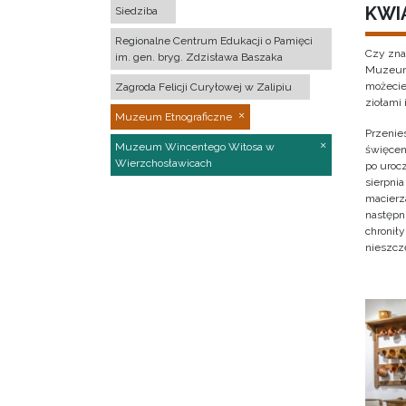
KWI
Siedziba
Regionalne Centrum Edukacji o Pamięci
Czy zna
im. gen. bryg. Zdzisława Baszaka
Muzeum 
możecie
Zagroda Felicji Curyłowej w Zalipiu
ziołami 
Muzeum Etnograficzne
Przenies
Muzeum Wincentego Witosa w
święcen
Wierzchosławicach
po urocz
sierpnia
macierz
następni
chronił
nieszcz