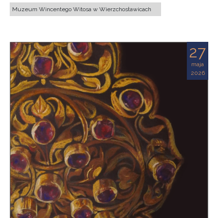
Muzeum Wincentego Witosa w Wierzchosławicach
27
maja
2026