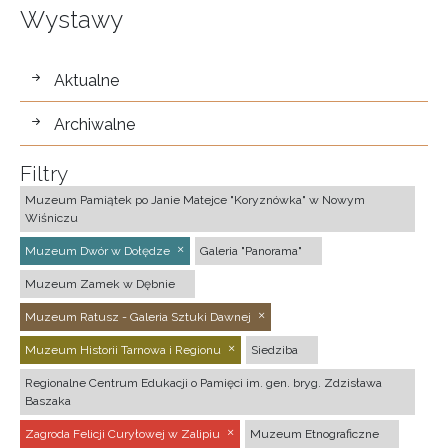
Wystawy
wystawy
Aktualne
Archiwalne
Filtry
Muzeum Pamiątek po Janie Matejce "Koryznówka" w Nowym
Wiśniczu
Muzeum Dwór w Dołędze
Galeria "Panorama"
Muzeum Zamek w Dębnie
Muzeum Ratusz - Galeria Sztuki Dawnej
Muzeum Historii Tarnowa i Regionu
Siedziba
Regionalne Centrum Edukacji o Pamięci im. gen. bryg. Zdzisława
Baszaka
Zagroda Felicji Curyłowej w Zalipiu
Muzeum Etnograficzne