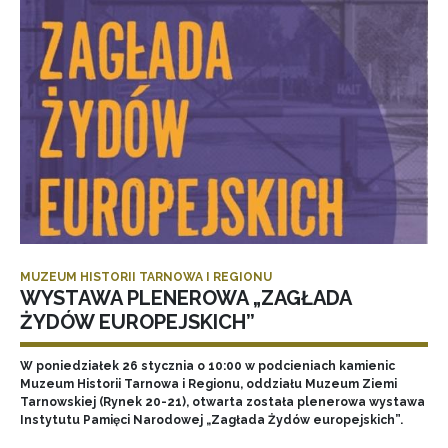
MUZEUM HISTORII TARNOWA I REGIONU
WYSTAWA PLENEROWA „ZAGŁADA
ŻYDÓW EUROPEJSKICH”
W poniedziałek 26 stycznia o 10:00 w podcieniach kamienic
Muzeum Historii Tarnowa i Regionu, oddziału Muzeum Ziemi
Tarnowskiej (Rynek 20-21), otwarta została plenerowa wystawa
Instytutu Pamięci Narodowej „Zagłada Żydów europejskich”.