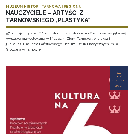
MUZEUM HISTORII TARNOWA I REGIONU
NAUCZYCIELE – ARTYŚCI Z
TARNOWSKIEGO „PLASTYKA”
57 prac. 44 artystów. 80 lat historii. Tak w skrócie można opisać wyjątkową
wystawę przygotowaną w Muzeum Ziemi Tarnowskiej z okazji
jubileuszu 80-lecia Państwowego Liceum Sztuk Plastycznych im. A.
Grottgera w Tarnowie.
5
września
2025