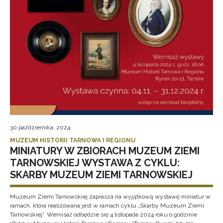
30 października, 2024
MUZEUM HISTORII TARNOWA I REGIONU
MINIATURY W ZBIORACH MUZEUM ZIEMI
TARNOWSKIEJ WYSTAWA Z CYKLU:
SKARBY MUZEUM ZIEMI TARNOWSKIEJ
Muzeum Ziemi Tarnowskiej zaprasza na wyjątkową wystawę miniatur w
ramach, która realizowana jest w ramach cyklu „Skarby Muzeum Ziemi
Tarnowskiej”. Wernisaż odbędzie się 4 listopada 2024 roku o godzinie