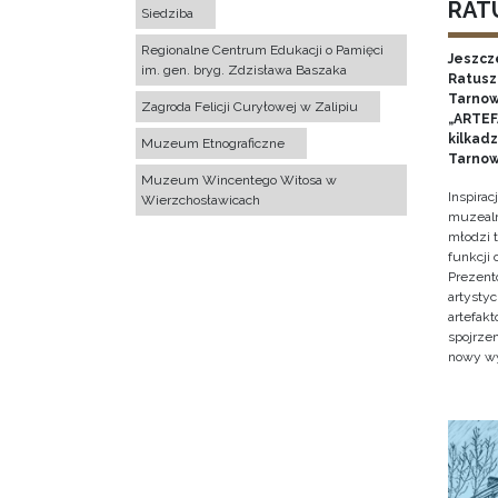
RATU
Siedziba
Regionalne Centrum Edukacji o Pamięci
Jeszcz
im. gen. bryg. Zdzisława Baszaka
Ratusz 
Tarnow
Zagroda Felicji Curyłowej w Zalipiu
„ARTEFA
kilkad
Muzeum Etnograficzne
Tarnow
Muzeum Wincentego Witosa w
Inspira
Wierzchosławicach
muzealn
młodzi 
funkcji
Prezent
artystyc
artefak
spojrze
nowy w