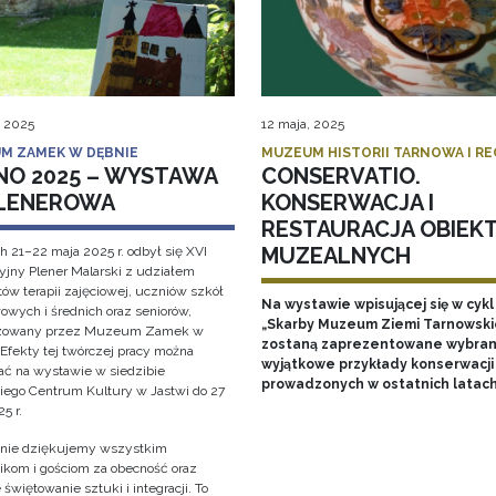
, 2025
12 maja, 2025
M ZAMEK W DĘBNIE
MUZEUM HISTORII TARNOWA I R
NO 2025 – WYSTAWA
CONSERVATIO.
LENEROWA
KONSERWACJA I
RESTAURACJA OBIEK
MUZEALNYCH
h 21–22 maja 2025 r. odbył się XVI
cyjny Plener Malarski z udziałem
ów terapii zajęciowej, uczniów szkół
Na wystawie wpisującej się w cykl
owych i średnich oraz seniorów,
„Skarby Muzeum Ziemi Tarnowski
izowany przez Muzeum Zamek w
zostaną zaprezentowane wybran
 Efekty tej twórczej pracy można
wyjątkowe przykłady konserwacji
ać na wystawie w siedzibie
prowadzonych w ostatnich latac
iego Centrum Kultury w Jastwi do 27
5 r.
nie dziękujemy wszystkim
ikom i gościom za obecność oraz
świętowanie sztuki i integracji. To