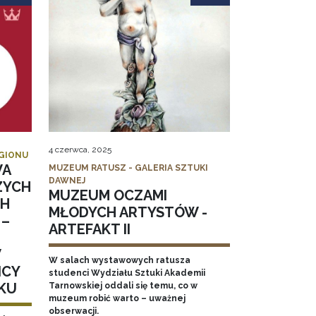
4 czerwca, 2025
EGIONU
WA
MUZEUM RATUSZ - GALERIA SZTUKI
DAWNEJ
ZYCH
MUZEUM OCZAMI
CH
MŁODYCH ARTYSTÓW -
 –
ARTEFAKT II
W
W salach wystawowych ratusza
ICY
studenci Wydziału Sztuki Akademii
KU
Tarnowskiej oddali się temu, co w
muzeum robić warto – uważnej
obserwacji.