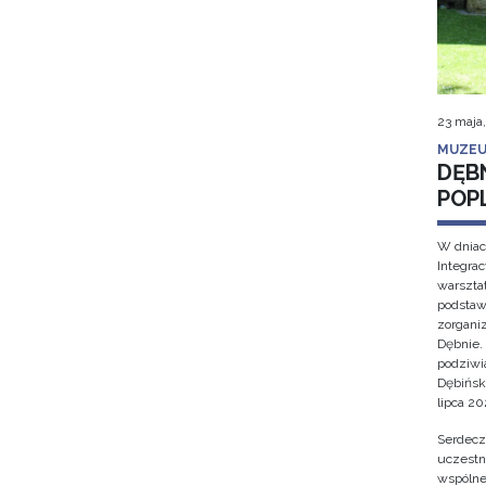
23 maja
MUZEU
DĘB
POP
W dniac
Integra
warsztat
podstaw
zorgan
Dębnie.
podziwi
Dębińsk
lipca 202
Serdecz
uczestn
wspólne 