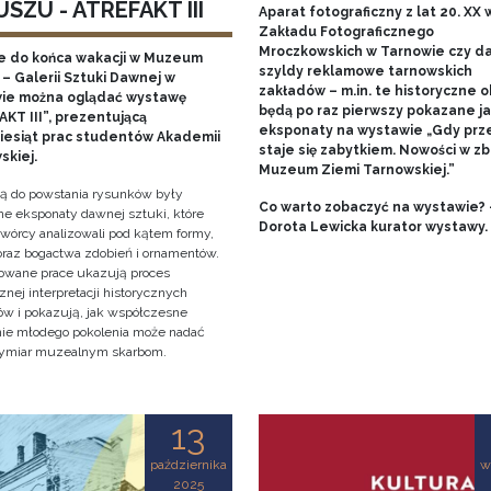
SZU - ATREFAKT III
Aparat fotograficzny z lat 20. XX w
Zakładu Fotograficznego
Mroczkowskich w Tarnowie czy 
e do końca wakacji w Muzeum
szyldy reklamowe tarnowskich
– Galerii Sztuki Dawnej w
zakładów – m.in. te historyczne o
ie można oglądać wystawę
będą po raz pierwszy pokazane j
KT III”, prezentującą
eksponaty na wystawie „Gdy prz
ziesiąt prac studentów Akademii
staje się zabytkiem. Nowości w zb
skiej.
Muzeum Ziemi Tarnowskiej.”
cją do powstania rysunków były
Co warto zobaczyć na wystawie? 
e eksponaty dawnej sztuki, które
Dorota Lewicka kurator wystawy.
twórcy analizowali pod kątem formy,
 oraz bogactwa zdobień i ornamentów.
owane prace ukazują proces
znej interpretacji historycznych
tów i pokazują, jak współczesne
nie młodego pokolenia może nadać
ymiar muzealnym skarbom.
13
października
w
2025