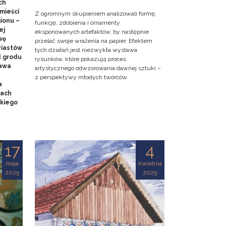
ch
mieści
Z ogromnym skupieniem analizowali formę,
gionu –
funkcję, zdobienia i ornamenty
ej
eksponowanych artefaktów, by następnie
wę
przelać swoje wrażenia na papier. Efektem
Piastów
tych działań jest niezwykła wystawa
d grodu
rysunków, które pokazują proces
tawa
artystycznego odwzorowania dawnej sztuki –
z perspektywy młodych twórców.
a
mach
kiego
17
4
maja
kwietnia
2025
2025