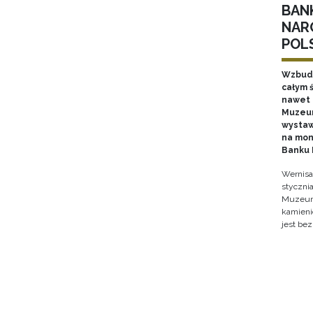
BAN
NAR
POL
Wzbudz
całym ś
nawet k
Muzeum
wystaw
na mon
Banku 
Wernisa
stycznia
Muzeum 
kamieni
jest bez
Stron