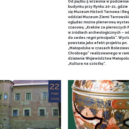
Od piątku 5 września w podcienia
budynku przy Rynku 20-21, gdzie 
się Muzeum Historii Tarnowa i Re
oddział Muzeum Ziemi Tarnowski
oglądać można plenerową wysta
czasową: „Kraków za pierwszych 
w źródłach archeologicznych – o
do sedes regni principalis”. Wys
powstała jako efekt projektu pn.
„Małopolska w czasach Bolesław
Chrobrego” realizowanego w ra
działania Województwa Małopols
„Kultura na szóstkę”.
22
maja
2025