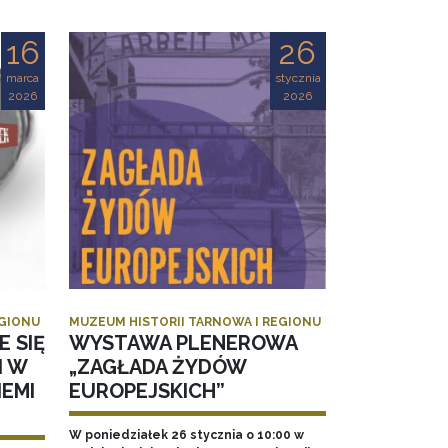
16
26
marca
stycznia
2026
2026
EGIONU
MUZEUM HISTORII TARNOWA I REGIONU
E SIĘ
WYSTAWA PLENEROWA
I W
„ZAGŁADA ŻYDÓW
EMI
EUROPEJSKICH”
W poniedziałek 26 stycznia o 10:00 w