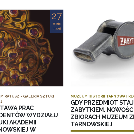
27
maja
2026
M RATUSZ - GALERIA SZTUKI
MUZEUM HISTORII TARNOWA I R
GDY PRZEDMIOT STAJ
J
TAWA PRAC
ZABYTKIEM. NOWOŚC
DENTÓW WYDZIAŁU
ZBIORACH MUZEUM ZI
KI AKADEMII
TARNOWSKIEJ
NOWSKIEJ W