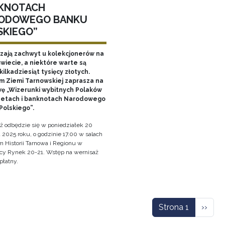
KNOTACH
ODOWEGO BANKU
SKIEGO”
ają zachwyt u kolekcjonerów na
wiecie, a niektóre warte są
ilkadziesiąt tysięcy złotych.
 Ziemi Tarnowskiej zaprasza na
ę „Wizerunki wybitnych Polaków
etach i banknotach Narodowego
Polskiego”.
ż odbędzie się w poniedziałek 20
 2025 roku, o godzinie 17.00 w salach
Historii Tarnowa i Regionu w
cy Rynek 20-21. Wstęp na wernisaż
płatny.
icowanie
Nastę
Strona 1
››