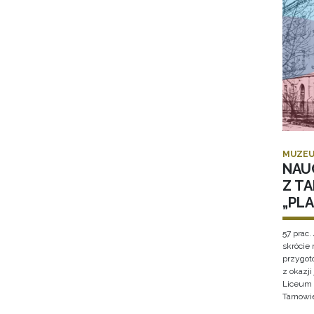
MUZEU
NAU
Z T
„PL
57 prac. 
skrócie
przygot
z okazj
Liceum 
Tarnowi