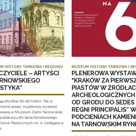
M HISTORII TARNOWA I REGIONU
MUZEUM HISTORII TARNOWA I R
CZYCIELE – ARTYŚCI
PLENEROWA WYSTA
ARNOWSKIEGO
"KRAKÓW ZA PIERWS
ASTYKA”
PIASTÓW W ŹRÓDŁA
ARCHEOLOGICZNYCH
OD GRODU DO SEDES
44 artystów. 80 lat historii. Tak w
 można opisać wyjątkową wystawę
REGNI PRINCIPALIS” 
owaną w Muzeum Ziemi Tarnowskiej
PODCIENIACH KAMIEN
i jubileuszu 80-lecia Państwowego
NA TARNOWSKIM RYN
Sztuk Plastycznych im. A. Grottgera w
e.