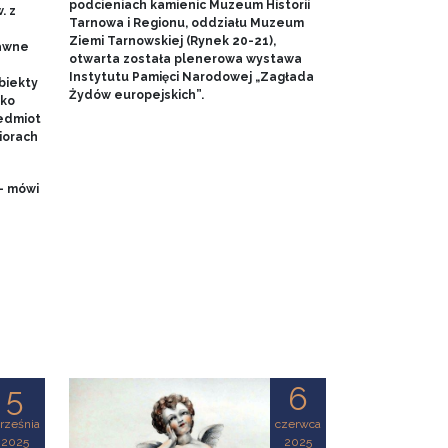
podcieniach kamienic Muzeum Historii
. z
Tarnowa i Regionu, oddziału Muzeum
Ziemi Tarnowskiej (Rynek 20-21),
dawne
otwarta została plenerowa wystawa
Instytutu Pamięci Narodowej „Zagłada
biekty
Żydów europejskich”.
ako
edmiot
iorach
- mówi
5
6
rześnia
czerwca
2025
2025