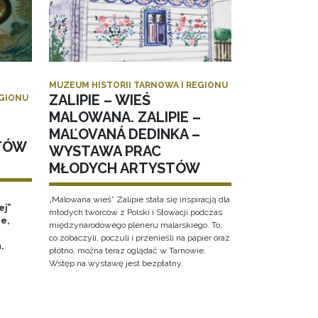
MUZEUM HISTORII TARNOWA I REGIONU
ZALIPIE – WIEŚ
EGIONU
MALOWANA. ZALIPIE –
MAĽOVANÁ DEDINKA –
TÓW
WYSTAWA PRAC
MŁODYCH ARTYSTÓW
„Malowana wieś” Zalipie stała się inspiracją dla
ej”
młodych twórców z Polski i Słowacji podczas
e,
międzynarodowego pleneru malarskiego. To,
co zobaczyli, poczuli i przenieśli na papier oraz
h.
płótno, można teraz oglądać w Tarnowie.
Wstęp na wystawę jest bezpłatny.