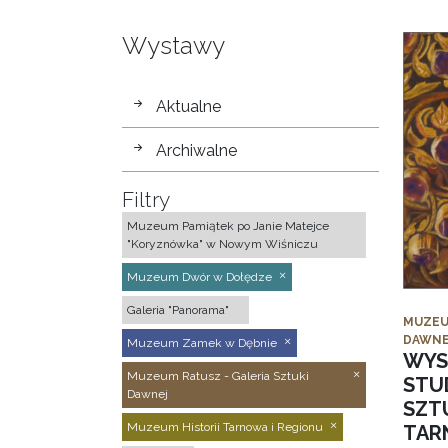
Wystawy
wystawy
Aktualne
Archiwalne
Filtry
Muzeum Pamiątek po Janie Matejce
"Koryznówka" w Nowym Wiśniczu
Muzeum Dwór w Dołędze
Galeria "Panorama"
MUZEU
DAWNE
Muzeum Zamek w Dębnie
WYS
Muzeum Ratusz - Galeria Sztuki
STU
Dawnej
SZTU
Muzeum Historii Tarnowa i Regionu
TAR