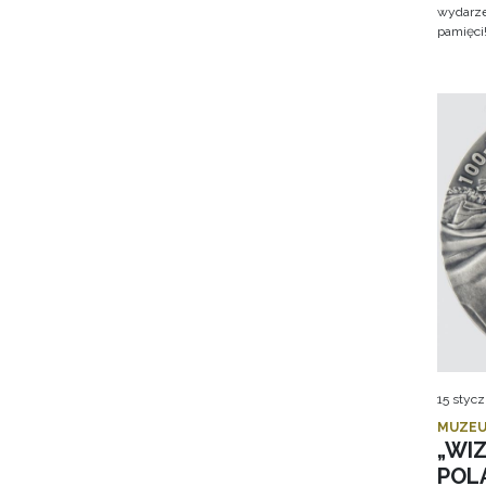
wydarze
pamięci
15 stycz
MUZEU
„WI
POL