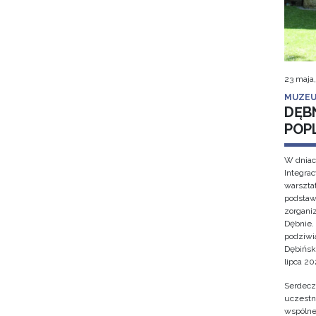
23 maja
MUZEU
DĘB
POP
W dniac
Integra
warsztat
podstaw
zorgan
Dębnie.
podziwi
Dębińsk
lipca 202
Serdecz
uczestn
wspólne 