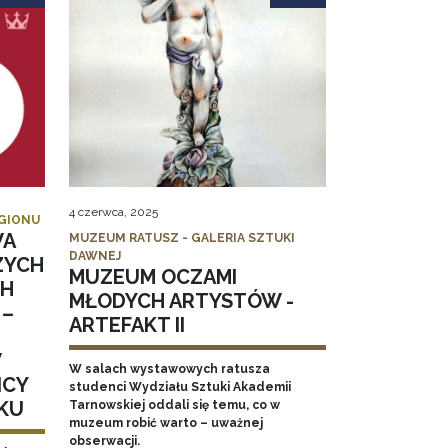
4 czerwca, 2025
EGIONU
WA
MUZEUM RATUSZ - GALERIA SZTUKI
DAWNEJ
ZYCH
MUZEUM OCZAMI
CH
MŁODYCH ARTYSTÓW -
 –
ARTEFAKT II
W
W salach wystawowych ratusza
ICY
studenci Wydziału Sztuki Akademii
KU
Tarnowskiej oddali się temu, co w
muzeum robić warto – uważnej
obserwacji.