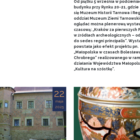
Od piątku 5 września w podcienia
budynku przy Rynku 20-21, gdzie 
się Muzeum Historii Tarnowa i Re
oddział Muzeum Ziemi Tarnowski
oglądać można plenerową wysta
czasową: „Kraków za pierwszych 
w źródłach archeologicznych – o
do sedes regni principalis”. Wys
powstała jako efekt projektu pn.
„Małopolska w czasach Bolesław
Chrobrego” realizowanego w ra
działania Województwa Małopols
„Kultura na szóstkę”.
22
maja
2025