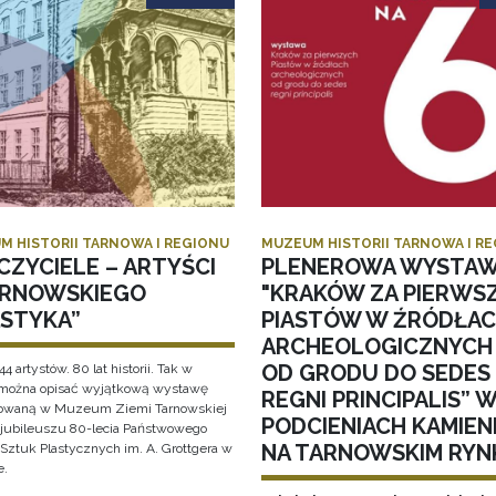
M HISTORII TARNOWA I REGIONU
MUZEUM HISTORII TARNOWA I R
CZYCIELE – ARTYŚCI
PLENEROWA WYSTA
ARNOWSKIEGO
"KRAKÓW ZA PIERWS
ASTYKA”
PIASTÓW W ŹRÓDŁA
ARCHEOLOGICZNYCH
OD GRODU DO SEDES
44 artystów. 80 lat historii. Tak w
 można opisać wyjątkową wystawę
REGNI PRINCIPALIS” 
owaną w Muzeum Ziemi Tarnowskiej
PODCIENIACH KAMIEN
i jubileuszu 80-lecia Państwowego
NA TARNOWSKIM RYN
Sztuk Plastycznych im. A. Grottgera w
e.