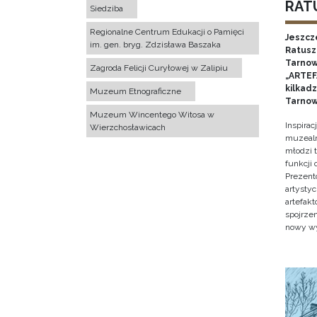
RATU
Siedziba
Regionalne Centrum Edukacji o Pamięci
Jeszcz
im. gen. bryg. Zdzisława Baszaka
Ratusz 
Tarnow
Zagroda Felicji Curyłowej w Zalipiu
„ARTEFA
kilkad
Muzeum Etnograficzne
Tarnow
Muzeum Wincentego Witosa w
Inspira
Wierzchosławicach
muzealn
młodzi 
funkcji
Prezent
artystyc
artefak
spojrze
nowy w