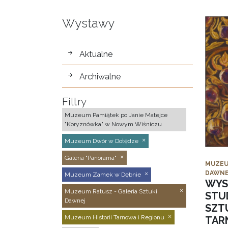
Wystawy
wystawy
Aktualne
Archiwalne
Filtry
Muzeum Pamiątek po Janie Matejce
"Koryznówka" w Nowym Wiśniczu
Muzeum Dwór w Dołędze
Galeria "Panorama"
MUZEU
DAWNE
Muzeum Zamek w Dębnie
WYS
Muzeum Ratusz - Galeria Sztuki
STU
Dawnej
SZTU
Muzeum Historii Tarnowa i Regionu
TAR