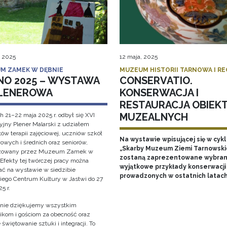
, 2025
12 maja, 2025
M ZAMEK W DĘBNIE
MUZEUM HISTORII TARNOWA I R
NO 2025 – WYSTAWA
CONSERVATIO.
LENEROWA
KONSERWACJA I
RESTAURACJA OBIEK
MUZEALNYCH
h 21–22 maja 2025 r. odbył się XVI
cyjny Plener Malarski z udziałem
ów terapii zajęciowej, uczniów szkół
Na wystawie wpisującej się w cykl
owych i średnich oraz seniorów,
„Skarby Muzeum Ziemi Tarnowski
izowany przez Muzeum Zamek w
zostaną zaprezentowane wybran
 Efekty tej twórczej pracy można
wyjątkowe przykłady konserwacji
ać na wystawie w siedzibie
prowadzonych w ostatnich latac
iego Centrum Kultury w Jastwi do 27
5 r.
nie dziękujemy wszystkim
ikom i gościom za obecność oraz
świętowanie sztuki i integracji. To