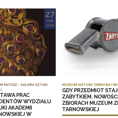
27
maja
2026
M RATUSZ - GALERIA SZTUKI
MUZEUM HISTORII TARNOWA I R
GDY PRZEDMIOT STAJ
J
TAWA PRAC
ZABYTKIEM. NOWOŚC
DENTÓW WYDZIAŁU
ZBIORACH MUZEUM ZI
KI AKADEMII
TARNOWSKIEJ
NOWSKIEJ W