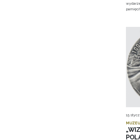
wydarze
pamięci
15 stycz
MUZEU
„WI
POL