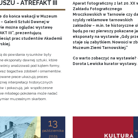
SZU - ATREFAKT III
Aparat fotograficzny z lat 20. XX w
Zakładu Fotograficznego
Mroczkowskich w Tarnowie czy 
e do końca wakacji w Muzeum
szyldy reklamowe tarnowskich
– Galerii Sztuki Dawnej w
zakładów – m.in. te historyczne o
ie można oglądać wystawę
będą po raz pierwszy pokazane j
KT III”, prezentującą
eksponaty na wystawie „Gdy prz
ziesiąt prac studentów Akademii
staje się zabytkiem. Nowości w zb
skiej.
Muzeum Ziemi Tarnowskiej.”
cją do powstania rysunków były
Co warto zobaczyć na wystawie? 
e eksponaty dawnej sztuki, które
Dorota Lewicka kurator wystawy.
twórcy analizowali pod kątem formy,
 oraz bogactwa zdobień i ornamentów.
owane prace ukazują proces
znej interpretacji historycznych
tów i pokazują, jak współczesne
nie młodego pokolenia może nadać
ymiar muzealnym skarbom.
13
października
w
2025