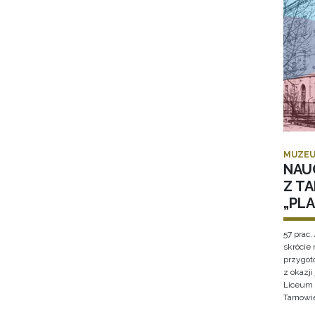
MUZEU
NAU
Z T
„PL
57 prac. 
skrócie
przygot
z okazj
Liceum 
Tarnowi