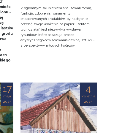
ch
mieści
Z ogromnym skupieniem analizowali formę,
gionu –
funkcję, zdobienia i ornamenty
ej
eksponowanych artefaktów, by następnie
wę
przelać swoje wrażenia na papier. Efektem
Piastów
tych działań jest niezwykła wystawa
d grodu
rysunków, które pokazują proces
tawa
artystycznego odwzorowania dawnej sztuki –
z perspektywy młodych twórców.
a
mach
kiego
17
4
maja
kwietnia
2025
2025