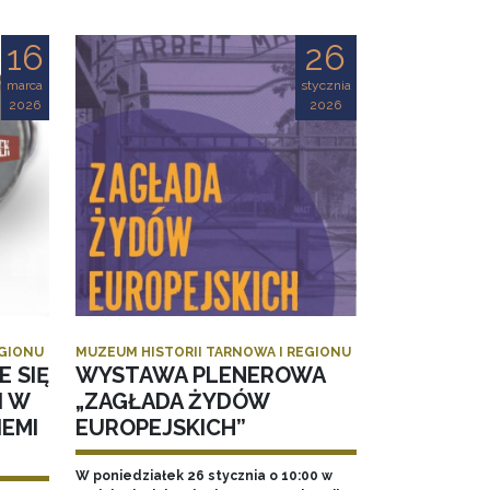
16
26
marca
stycznia
2026
2026
EGIONU
MUZEUM HISTORII TARNOWA I REGIONU
E SIĘ
WYSTAWA PLENEROWA
I W
„ZAGŁADA ŻYDÓW
EMI
EUROPEJSKICH”
W poniedziałek 26 stycznia o 10:00 w