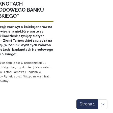
KNOTACH
ODOWEGO BANKU
SKIEGO”
ają zachwyt u kolekcjonerów na
wiecie, a niektóre warte są
ilkadziesiąt tysięcy złotych.
 Ziemi Tarnowskiej zaprasza na
ę „Wizerunki wybitnych Polaków
etach i banknotach Narodowego
Polskiego”.
ż odbędzie się w poniedziałek 20
 2025 roku, o godzinie 17.00 w salach
Historii Tarnowa i Regionu w
cy Rynek 20-21. Wstęp na wernisaż
płatny.
icowanie
Nastę
Strona 1
››