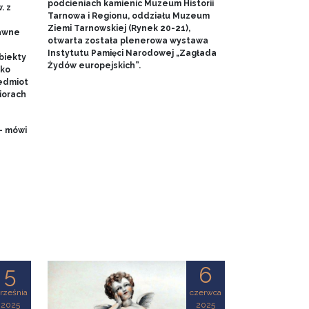
podcieniach kamienic Muzeum Historii
. z
Tarnowa i Regionu, oddziału Muzeum
Ziemi Tarnowskiej (Rynek 20-21),
dawne
otwarta została plenerowa wystawa
Instytutu Pamięci Narodowej „Zagłada
biekty
Żydów europejskich”.
ako
edmiot
iorach
- mówi
5
6
rześnia
czerwca
2025
2025