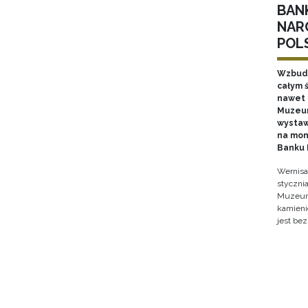
BAN
NAR
POL
Wzbudz
całym ś
nawet k
Muzeum
wystaw
na mon
Banku 
Wernisa
stycznia
Muzeum 
kamieni
jest bez
Stron