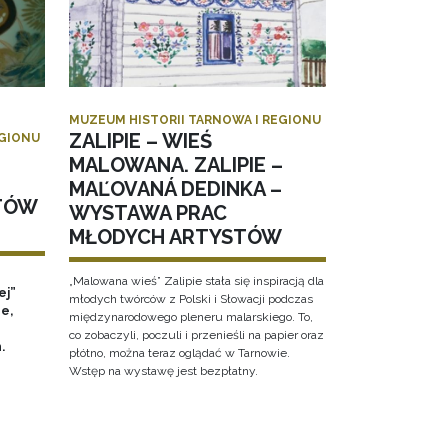
MUZEUM HISTORII TARNOWA I REGIONU
ZALIPIE – WIEŚ
EGIONU
MALOWANA. ZALIPIE –
MAĽOVANÁ DEDINKA –
TÓW
WYSTAWA PRAC
MŁODYCH ARTYSTÓW
„Malowana wieś” Zalipie stała się inspiracją dla
ej”
młodych twórców z Polski i Słowacji podczas
e,
międzynarodowego pleneru malarskiego. To,
co zobaczyli, poczuli i przenieśli na papier oraz
h.
płótno, można teraz oglądać w Tarnowie.
Wstęp na wystawę jest bezpłatny.