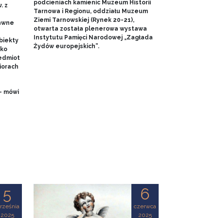
podcieniach kamienic Muzeum Historii
. z
Tarnowa i Regionu, oddziału Muzeum
Ziemi Tarnowskiej (Rynek 20-21),
dawne
otwarta została plenerowa wystawa
Instytutu Pamięci Narodowej „Zagłada
biekty
Żydów europejskich”.
ako
edmiot
iorach
- mówi
5
6
rześnia
czerwca
2025
2025