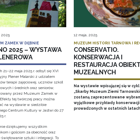
, 2025
12 maja, 2025
M ZAMEK W DĘBNIE
MUZEUM HISTORII TARNOWA I R
NO 2025 – WYSTAWA
CONSERVATIO.
LENEROWA
KONSERWACJA I
RESTAURACJA OBIEK
MUZEALNYCH
h 21–22 maja 2025 r. odbył się XVI
cyjny Plener Malarski z udziałem
ów terapii zajęciowej, uczniów szkół
Na wystawie wpisującej się w cykl
owych i średnich oraz seniorów,
„Skarby Muzeum Ziemi Tarnowski
izowany przez Muzeum Zamek w
zostaną zaprezentowane wybran
 Efekty tej twórczej pracy można
wyjątkowe przykłady konserwacji
ać na wystawie w siedzibie
prowadzonych w ostatnich latac
iego Centrum Kultury w Jastwi do 27
5 r.
nie dziękujemy wszystkim
ikom i gościom za obecność oraz
świętowanie sztuki i integracji. To