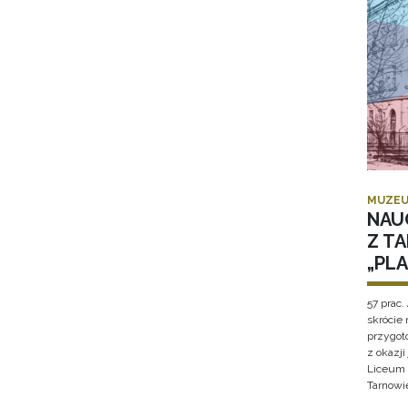
MUZEU
NAU
Z T
„PL
57 prac. 
skrócie
przygot
z okazj
Liceum 
Tarnowi