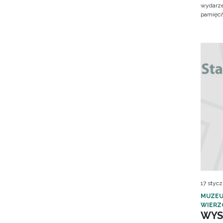
wydarze
pamięci
17 stycz
MUZEU
WIERZ
WYS