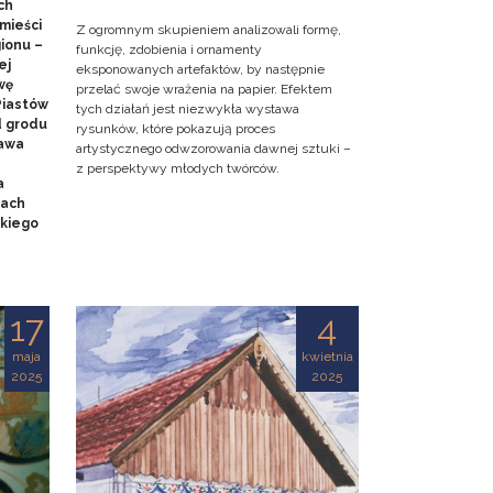
ch
mieści
Z ogromnym skupieniem analizowali formę,
gionu –
funkcję, zdobienia i ornamenty
ej
eksponowanych artefaktów, by następnie
wę
przelać swoje wrażenia na papier. Efektem
Piastów
tych działań jest niezwykła wystawa
d grodu
rysunków, które pokazują proces
tawa
artystycznego odwzorowania dawnej sztuki –
z perspektywy młodych twórców.
a
mach
kiego
17
4
maja
kwietnia
2025
2025