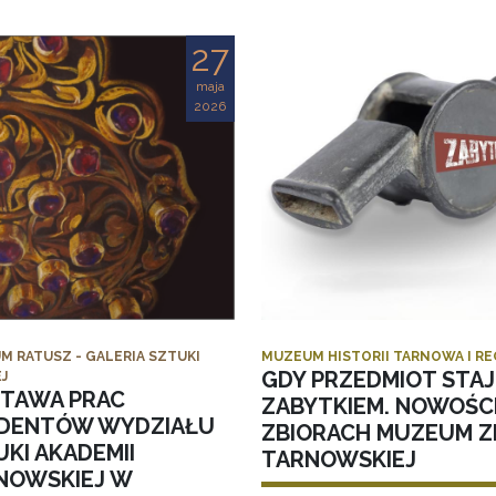
27
maja
2026
M RATUSZ - GALERIA SZTUKI
MUZEUM HISTORII TARNOWA I R
GDY PRZEDMIOT STAJ
J
TAWA PRAC
ZABYTKIEM. NOWOŚC
DENTÓW WYDZIAŁU
ZBIORACH MUZEUM ZI
KI AKADEMII
TARNOWSKIEJ
NOWSKIEJ W