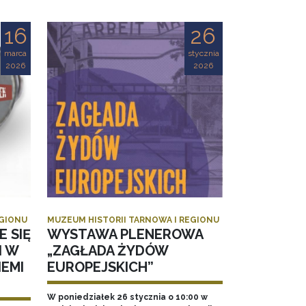
16
26
marca
stycznia
2026
2026
EGIONU
MUZEUM HISTORII TARNOWA I REGIONU
E SIĘ
WYSTAWA PLENEROWA
I W
„ZAGŁADA ŻYDÓW
EMI
EUROPEJSKICH”
W poniedziałek 26 stycznia o 10:00 w