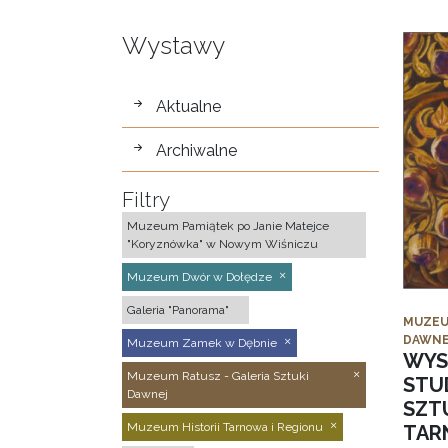
Wystawy
wystawy
Aktualne
Archiwalne
Filtry
Muzeum Pamiątek po Janie Matejce
"Koryznówka" w Nowym Wiśniczu
Muzeum Dwór w Dołędze
Galeria "Panorama"
MUZEU
DAWNE
Muzeum Zamek w Dębnie
WYS
Muzeum Ratusz - Galeria Sztuki
STU
Dawnej
SZTU
Muzeum Historii Tarnowa i Regionu
TAR