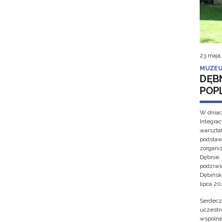
23 maja
MUZEU
DĘB
POP
W dniac
Integra
warsztat
podstaw
zorgan
Dębnie.
podziwi
Dębińsk
lipca 202
Serdecz
uczestn
wspólne 