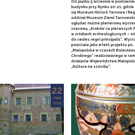
Od piątku 5 września w podcienia
budynku przy Rynku 20-21, gdzie 
się Muzeum Historii Tarnowa i Re
oddział Muzeum Ziemi Tarnowski
oglądać można plenerową wysta
czasową: „Kraków za pierwszych 
w źródłach archeologicznych – o
do sedes regni principalis”. Wys
powstała jako efekt projektu pn.
„Małopolska w czasach Bolesław
Chrobrego” realizowanego w ra
działania Województwa Małopols
„Kultura na szóstkę”.
22
maja
2025