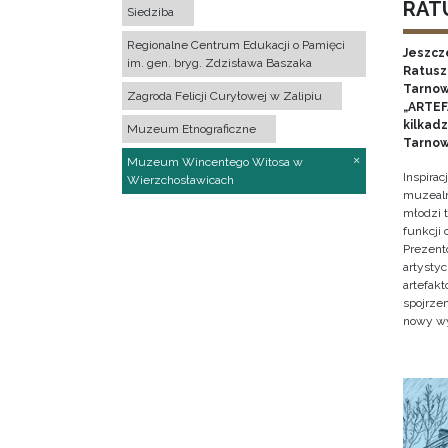
RATU
Siedziba
Regionalne Centrum Edukacji o Pamięci
Jeszcz
im. gen. bryg. Zdzisława Baszaka
Ratusz 
Tarnow
Zagroda Felicji Curyłowej w Zalipiu
„ARTEFA
kilkad
Muzeum Etnograficzne
Tarnow
Muzeum Wincentego Witosa w
Inspira
Wierzchosławicach
muzealn
młodzi 
funkcji
Prezent
artystyc
artefak
spojrze
nowy w