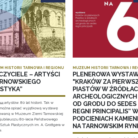
M HISTORII TARNOWA I REGIONU
MUZEUM HISTORII TARNOWA I R
CZYCIELE – ARTYŚCI
PLENEROWA WYSTA
ARNOWSKIEGO
"KRAKÓW ZA PIERWS
ASTYKA”
PIASTÓW W ŹRÓDŁA
ARCHEOLOGICZNYCH
OD GRODU DO SEDES
44 artystów. 80 lat historii. Tak w
 można opisać wyjątkową wystawę
REGNI PRINCIPALIS” 
owaną w Muzeum Ziemi Tarnowskiej
PODCIENIACH KAMIEN
i jubileuszu 80-lecia Państwowego
NA TARNOWSKIM RYN
Sztuk Plastycznych im. A. Grottgera w
e.