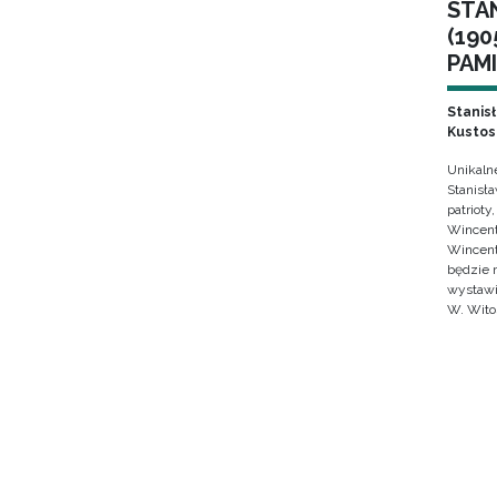
STA
(190
PAMI
Stanis
Kustos
Unikaln
Stanisł
patrioty
Wincent
Wincent
będzie 
wystawi
W. Wito
Stron