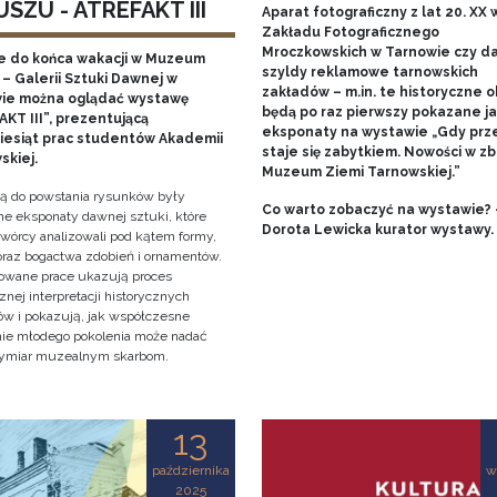
SZU - ATREFAKT III
Aparat fotograficzny z lat 20. XX w
Zakładu Fotograficznego
Mroczkowskich w Tarnowie czy 
e do końca wakacji w Muzeum
szyldy reklamowe tarnowskich
– Galerii Sztuki Dawnej w
zakładów – m.in. te historyczne o
ie można oglądać wystawę
będą po raz pierwszy pokazane j
KT III”, prezentującą
eksponaty na wystawie „Gdy prz
ziesiąt prac studentów Akademii
staje się zabytkiem. Nowości w zb
skiej.
Muzeum Ziemi Tarnowskiej.”
cją do powstania rysunków były
Co warto zobaczyć na wystawie? 
e eksponaty dawnej sztuki, które
Dorota Lewicka kurator wystawy.
twórcy analizowali pod kątem formy,
 oraz bogactwa zdobień i ornamentów.
owane prace ukazują proces
znej interpretacji historycznych
tów i pokazują, jak współczesne
nie młodego pokolenia może nadać
ymiar muzealnym skarbom.
13
października
w
2025