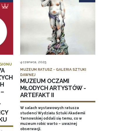
4 czerwca, 2025
EGIONU
WA
MUZEUM RATUSZ - GALERIA SZTUKI
DAWNEJ
ZYCH
MUZEUM OCZAMI
CH
MŁODYCH ARTYSTÓW -
 –
ARTEFAKT II
W
W salach wystawowych ratusza
ICY
studenci Wydziału Sztuki Akademii
KU
Tarnowskiej oddali się temu, co w
muzeum robić warto – uważnej
obserwacji.