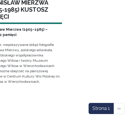
NISŁAW MIERZWA
5-1985) KUSTOSZ
ĘCI
ław Mierzwa (1905–1985) –
z pamięci
e, niepokazywane dotąd fotografie
awa Mierzwy, polskiego adwokata,
, bliskiego współpracownika
ego Witosa i twórcy Muzeum
ego Witosa w Wierzchosławicach
można obejrzeć na planszowej
e w Centrum Kultury Wsi Polskiej im.
sa w Wierzchosławicach.
icowanie
Nastę
Strona 1
››