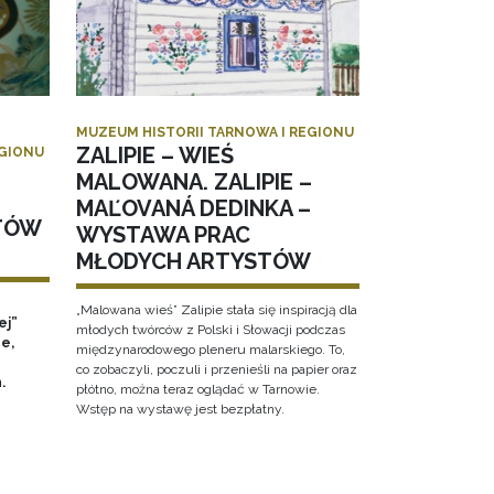
MUZEUM HISTORII TARNOWA I REGIONU
ZALIPIE – WIEŚ
EGIONU
MALOWANA. ZALIPIE –
MAĽOVANÁ DEDINKA –
TÓW
WYSTAWA PRAC
MŁODYCH ARTYSTÓW
„Malowana wieś” Zalipie stała się inspiracją dla
ej”
młodych twórców z Polski i Słowacji podczas
e,
międzynarodowego pleneru malarskiego. To,
co zobaczyli, poczuli i przenieśli na papier oraz
h.
płótno, można teraz oglądać w Tarnowie.
Wstęp na wystawę jest bezpłatny.