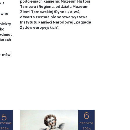
podcieniach kamienic Muzeum Historii
. z
Tarnowa i Regionu, oddziału Muzeum
Ziemi Tarnowskiej (Rynek 20-21),
dawne
otwarta została plenerowa wystawa
Instytutu Pamięci Narodowej „Zagłada
biekty
Żydów europejskich”.
ako
edmiot
iorach
- mówi
5
6
rześnia
czerwca
2025
2025