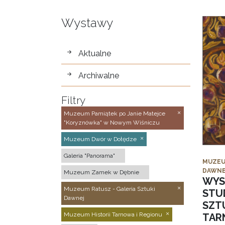
Wystawy
wystawy
Aktualne
Archiwalne
Filtry
Muzeum Pamiątek po Janie Matejce
"Koryznówka" w Nowym Wiśniczu
Muzeum Dwór w Dołędze
Galeria "Panorama"
MUZEU
DAWNE
Muzeum Zamek w Dębnie
WYS
Muzeum Ratusz - Galeria Sztuki
STU
Dawnej
SZTU
Muzeum Historii Tarnowa i Regionu
TAR