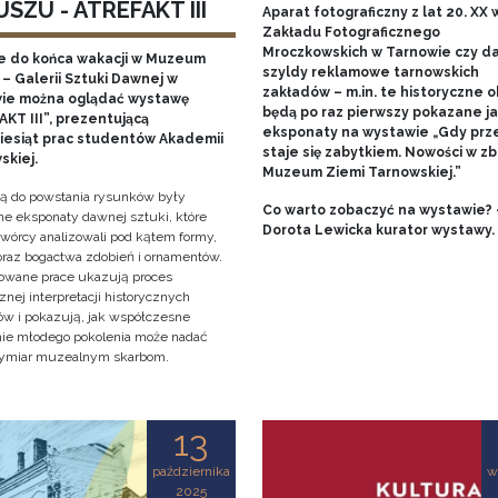
SZU - ATREFAKT III
Aparat fotograficzny z lat 20. XX w
Zakładu Fotograficznego
Mroczkowskich w Tarnowie czy 
e do końca wakacji w Muzeum
szyldy reklamowe tarnowskich
– Galerii Sztuki Dawnej w
zakładów – m.in. te historyczne o
ie można oglądać wystawę
będą po raz pierwszy pokazane j
KT III”, prezentującą
eksponaty na wystawie „Gdy prz
ziesiąt prac studentów Akademii
staje się zabytkiem. Nowości w zb
skiej.
Muzeum Ziemi Tarnowskiej.”
cją do powstania rysunków były
Co warto zobaczyć na wystawie? 
e eksponaty dawnej sztuki, które
Dorota Lewicka kurator wystawy.
twórcy analizowali pod kątem formy,
 oraz bogactwa zdobień i ornamentów.
owane prace ukazują proces
znej interpretacji historycznych
tów i pokazują, jak współczesne
nie młodego pokolenia może nadać
ymiar muzealnym skarbom.
13
października
w
2025