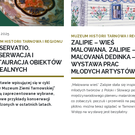
, 2025
MUZEUM HISTORII TARNOWA I R
ZALIPIE – WIEŚ
M HISTORII TARNOWA I REGIONU
SERVATIO.
MALOWANA. ZALIPIE 
SERWACJA I
MAĽOVANÁ DEDINKA 
TAURACJA OBIEKTÓW
WYSTAWA PRAC
EALNYCH
MŁODYCH ARTYSTÓ
awie wpisującej się w cykl
„Malowana wieś” Zalipie stała się inspi
y Muzeum Ziemi Tarnowskiej”
młodych twórców z Polski i Słowacji p
ą zaprezentowane wybrane,
międzynarodowego pleneru malarskieg
owe przykłady konserwacji
co zobaczyli, poczuli i przenieśli na pa
zonych w ostatnich latach.
płótno, można teraz oglądać w Tarnowi
Wstęp na wystawę jest bezpłatny.