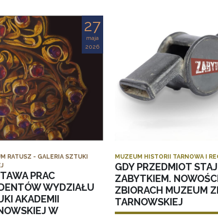
27
maja
2026
M RATUSZ - GALERIA SZTUKI
MUZEUM HISTORII TARNOWA I R
GDY PRZEDMIOT STAJ
J
TAWA PRAC
ZABYTKIEM. NOWOŚC
DENTÓW WYDZIAŁU
ZBIORACH MUZEUM ZI
KI AKADEMII
TARNOWSKIEJ
NOWSKIEJ W