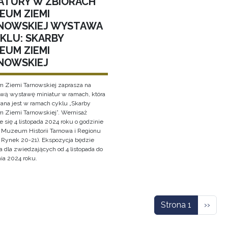
IATURY W ZBIORACH
EUM ZIEMI
NOWSKIEJ WYSTAWA
YKLU: SKARBY
EUM ZIEMI
NOWSKIEJ
Ziemi Tarnowskiej zaprasza na
wą wystawę miniatur w ramach, która
wana jest w ramach cyklu „Skarby
Ziemi Tarnowskiej”. Wernisaż
 się 4 listopada 2024 roku o godzinie
 Muzeum Historii Tarnowa i Regionu
, Rynek 20-21). Ekspozycja będzie
 dla zwiedzających od 4 listopada do
ia 2024 roku.
icowanie
Nastę
Strona 1
››