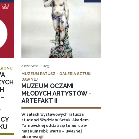
4 czerwca, 2025
EGIONU
WA
MUZEUM RATUSZ - GALERIA SZTUKI
DAWNEJ
ZYCH
MUZEUM OCZAMI
CH
MŁODYCH ARTYSTÓW -
 –
ARTEFAKT II
W
W salach wystawowych ratusza
ICY
studenci Wydziału Sztuki Akademii
KU
Tarnowskiej oddali się temu, co w
muzeum robić warto – uważnej
obserwacji.