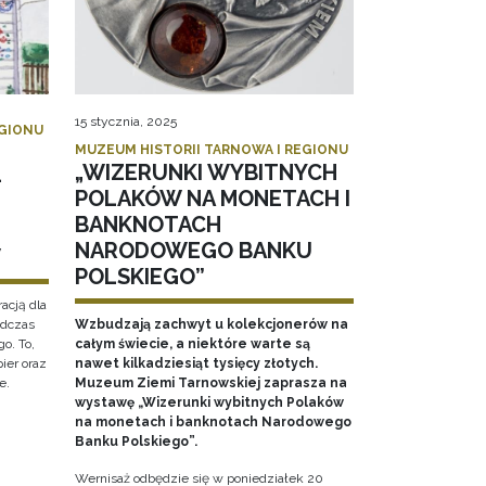
15 stycznia, 2025
EGIONU
MUZEUM HISTORII TARNOWA I REGIONU
„WIZERUNKI WYBITNYCH
–
POLAKÓW NA MONETACH I
–
BANKNOTACH
NARODOWEGO BANKU
W
POLSKIEGO”
racją dla
odczas
Wzbudzają zachwyt u kolekcjonerów na
o. To,
całym świecie, a niektóre warte są
pier oraz
nawet kilkadziesiąt tysięcy złotych.
e.
Muzeum Ziemi Tarnowskiej zaprasza na
wystawę „Wizerunki wybitnych Polaków
na monetach i banknotach Narodowego
Banku Polskiego”.
Wernisaż odbędzie się w poniedziałek 20