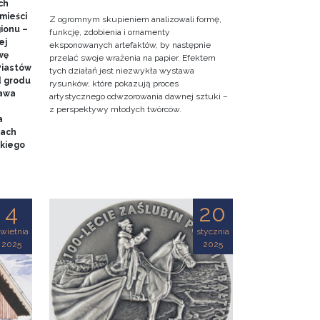
ch
mieści
Z ogromnym skupieniem analizowali formę,
gionu –
funkcję, zdobienia i ornamenty
ej
eksponowanych artefaktów, by następnie
wę
przelać swoje wrażenia na papier. Efektem
Piastów
tych działań jest niezwykła wystawa
d grodu
rysunków, które pokazują proces
tawa
artystycznego odwzorowania dawnej sztuki –
z perspektywy młodych twórców.
a
mach
kiego
4
20
wietnia
stycznia
2025
2025