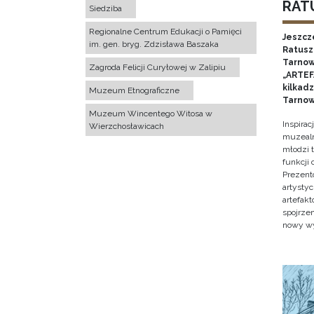
RATU
Siedziba
Regionalne Centrum Edukacji o Pamięci
Jeszcz
im. gen. bryg. Zdzisława Baszaka
Ratusz 
Tarnow
Zagroda Felicji Curyłowej w Zalipiu
„ARTEFA
kilkad
Muzeum Etnograficzne
Tarnow
Muzeum Wincentego Witosa w
Inspira
Wierzchosławicach
muzealn
młodzi 
funkcji
Prezent
artystyc
artefak
spojrze
nowy w