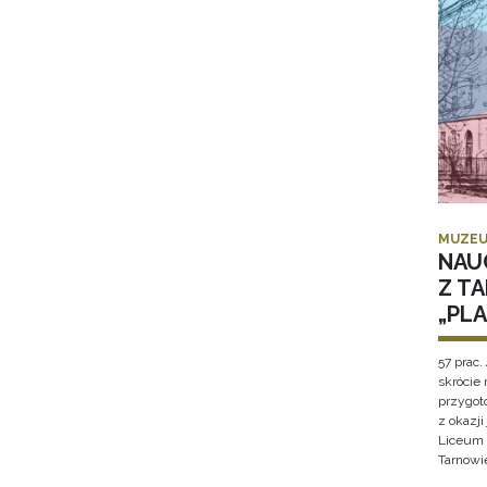
MUZEU
NAU
Z T
„PL
57 prac. 
skrócie
przygot
z okazj
Liceum 
Tarnowi