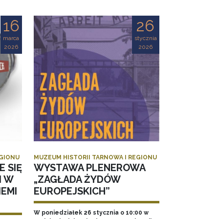
16
26
marca
stycznia
2026
2026
EGIONU
MUZEUM HISTORII TARNOWA I REGIONU
E SIĘ
WYSTAWA PLENEROWA
I W
„ZAGŁADA ŻYDÓW
EMI
EUROPEJSKICH”
W poniedziałek 26 stycznia o 10:00 w