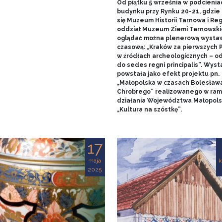
Od piątku 5 września w podcienia
budynku przy Rynku 20-21, gdzie 
się Muzeum Historii Tarnowa i Re
oddział Muzeum Ziemi Tarnowski
oglądać można plenerową wysta
czasową: „Kraków za pierwszych 
w źródłach archeologicznych – o
do sedes regni principalis”. Wys
powstała jako efekt projektu pn.
„Małopolska w czasach Bolesław
Chrobrego” realizowanego w ra
działania Województwa Małopols
„Kultura na szóstkę”.
17
maja
k
2025