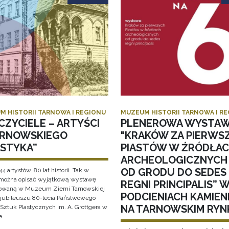
M HISTORII TARNOWA I REGIONU
MUZEUM HISTORII TARNOWA I R
CZYCIELE – ARTYŚCI
PLENEROWA WYSTA
ARNOWSKIEGO
"KRAKÓW ZA PIERWS
ASTYKA”
PIASTÓW W ŹRÓDŁA
ARCHEOLOGICZNYCH
OD GRODU DO SEDES
44 artystów. 80 lat historii. Tak w
 można opisać wyjątkową wystawę
REGNI PRINCIPALIS” 
owaną w Muzeum Ziemi Tarnowskiej
PODCIENIACH KAMIEN
i jubileuszu 80-lecia Państwowego
NA TARNOWSKIM RYN
Sztuk Plastycznych im. A. Grottgera w
e.