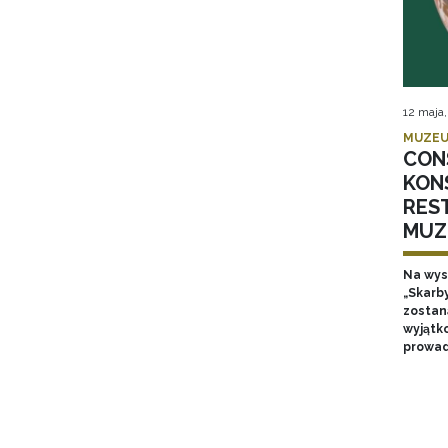
12 maja
MUZEU
CON
KON
RES
MUZ
Na wyst
„Skarb
zostan
wyjątk
prowad