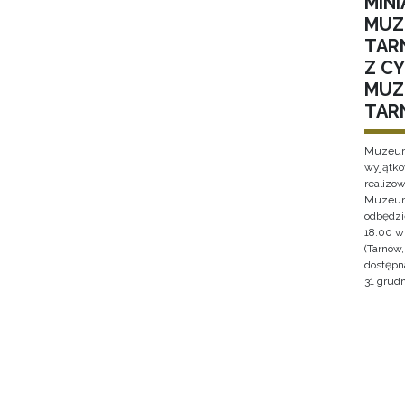
MIN
MUZ
TAR
Z C
MUZ
TAR
Muzeum 
wyjątko
realizo
Muzeum 
odbędzie
18:00 w
(Tarnów
dostępna
31 grudn
Stron