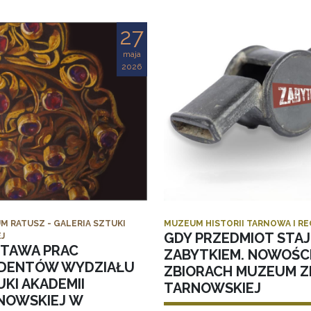
27
maja
2026
M RATUSZ - GALERIA SZTUKI
MUZEUM HISTORII TARNOWA I R
GDY PRZEDMIOT STAJ
J
TAWA PRAC
ZABYTKIEM. NOWOŚC
DENTÓW WYDZIAŁU
ZBIORACH MUZEUM ZI
KI AKADEMII
TARNOWSKIEJ
NOWSKIEJ W