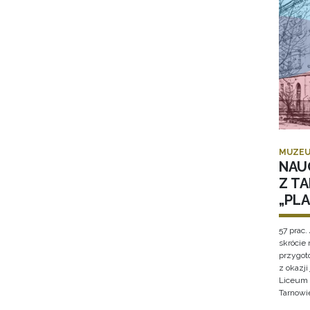
MUZEU
NAU
Z T
„PL
57 prac. 
skrócie
przygot
z okazj
Liceum 
Tarnowi