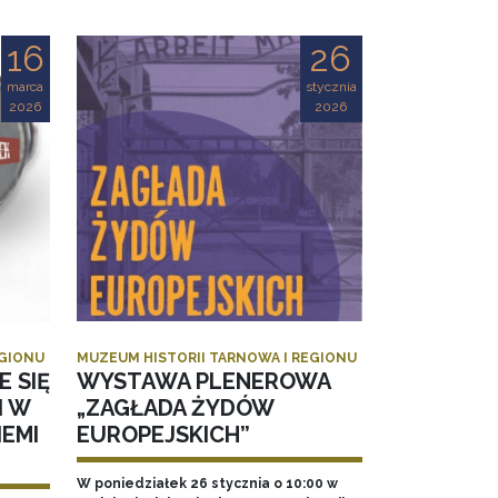
16
26
marca
stycznia
2026
2026
EGIONU
MUZEUM HISTORII TARNOWA I REGIONU
E SIĘ
WYSTAWA PLENEROWA
I W
„ZAGŁADA ŻYDÓW
EMI
EUROPEJSKICH”
W poniedziałek 26 stycznia o 10:00 w