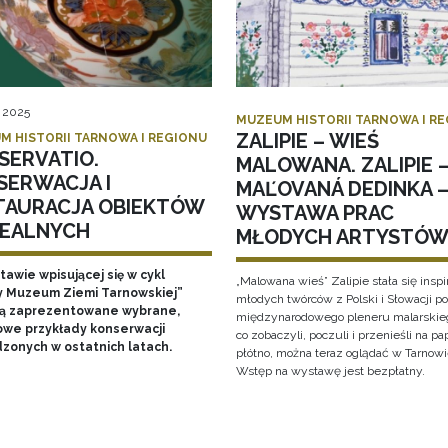
, 2025
MUZEUM HISTORII TARNOWA I R
ZALIPIE – WIEŚ
M HISTORII TARNOWA I REGIONU
SERVATIO.
MALOWANA. ZALIPIE 
SERWACJA I
MAĽOVANÁ DEDINKA 
TAURACJA OBIEKTÓW
WYSTAWA PRAC
EALNYCH
MŁODYCH ARTYSTÓ
awie wpisującej się w cykl
„Malowana wieś” Zalipie stała się inspi
y Muzeum Ziemi Tarnowskiej”
młodych twórców z Polski i Słowacji p
ą zaprezentowane wybrane,
międzynarodowego pleneru malarskieg
owe przykłady konserwacji
co zobaczyli, poczuli i przenieśli na pa
zonych w ostatnich latach.
płótno, można teraz oglądać w Tarnowi
Wstęp na wystawę jest bezpłatny.