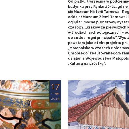
Od piątku 5 września w podcienia
budynku przy Rynku 20-21, gdzie 
się Muzeum Historii Tarnowa i Re
oddział Muzeum Ziemi Tarnowski
oglądać można plenerową wysta
czasową: „Kraków za pierwszych 
w źródłach archeologicznych – o
do sedes regni principalis”. Wys
powstała jako efekt projektu pn.
„Małopolska w czasach Bolesław
Chrobrego” realizowanego w ra
działania Województwa Małopols
„Kultura na szóstkę”.
17
maja
k
2025