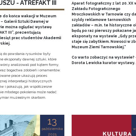
SZU - ATREFAKT III
Aparat fotograficzny z lat 20. XX w
Zakładu Fotograficznego
Mroczkowskich w Tarnowie czy 
e do końca wakacji w Muzeum
szyldy reklamowe tarnowskich
– Galerii Sztuki Dawnej w
zakładów – m.in. te historyczne o
ie można oglądać wystawę
będą po raz pierwszy pokazane j
KT III”, prezentującą
eksponaty na wystawie „Gdy prz
ziesiąt prac studentów Akademii
staje się zabytkiem. Nowości w zb
skiej.
Muzeum Ziemi Tarnowskiej.”
cją do powstania rysunków były
Co warto zobaczyć na wystawie? 
e eksponaty dawnej sztuki, które
Dorota Lewicka kurator wystawy.
twórcy analizowali pod kątem formy,
 oraz bogactwa zdobień i ornamentów.
owane prace ukazują proces
znej interpretacji historycznych
tów i pokazują, jak współczesne
nie młodego pokolenia może nadać
ymiar muzealnym skarbom.
13
października
w
2025