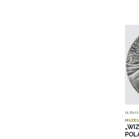
15 stycz
MUZEU
„WI
POL