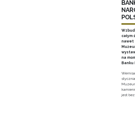
BAN
NAR
POL
Wzbudz
całym ś
nawet k
Muzeum
wystaw
na mon
Banku 
Wernisa
stycznia
Muzeum 
kamieni
jest bez
Stron