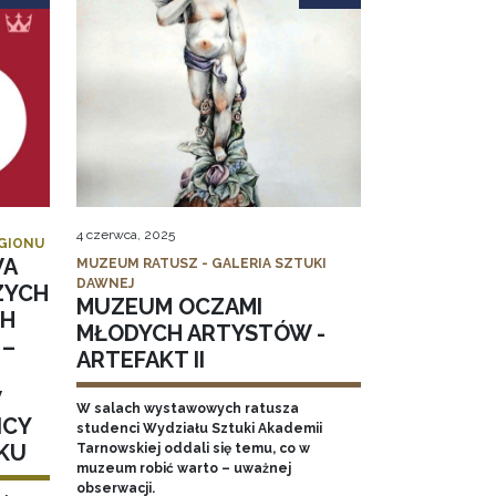
4 czerwca, 2025
EGIONU
WA
MUZEUM RATUSZ - GALERIA SZTUKI
DAWNEJ
ZYCH
MUZEUM OCZAMI
CH
MŁODYCH ARTYSTÓW -
 –
ARTEFAKT II
W
W salach wystawowych ratusza
ICY
studenci Wydziału Sztuki Akademii
KU
Tarnowskiej oddali się temu, co w
muzeum robić warto – uważnej
obserwacji.