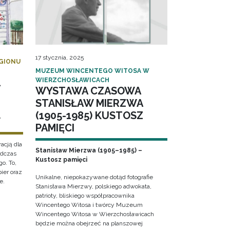
17 stycznia, 2025
EGIONU
MUZEUM WINCENTEGO WITOSA W
WIERZCHOSŁAWICACH
–
WYSTAWA CZASOWA
–
STANISŁAW MIERZWA
(1905-1985) KUSTOSZ
W
PAMIĘCI
racją dla
Stanisław Mierzwa (1905–1985) –
odczas
Kustosz pamięci
o. To,
pier oraz
Unikalne, niepokazywane dotąd fotografie
e.
Stanisława Mierzwy, polskiego adwokata,
patrioty, bliskiego współpracownika
Wincentego Witosa i twórcy Muzeum
Wincentego Witosa w Wierzchosławicach
będzie można obejrzeć na planszowej