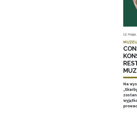
12 maja
MUZEU
CON
KON
RES
MUZ
Na wyst
„Skarb
zostan
wyjątk
prowad