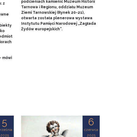
podcieniach kamienic Muzeum Historii
. z
Tarnowa i Regionu, oddziału Muzeum
Ziemi Tarnowskiej (Rynek 20-21),
dawne
otwarta została plenerowa wystawa
Instytutu Pamięci Narodowej „Zagłada
biekty
Żydów europejskich”.
ako
edmiot
iorach
- mówi
5
6
rześnia
czerwca
2025
2025