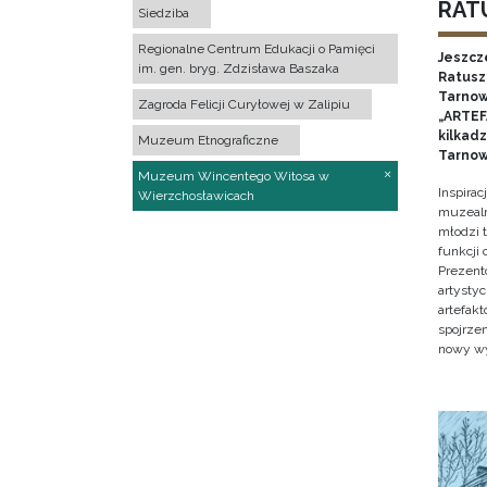
RATU
Siedziba
Regionalne Centrum Edukacji o Pamięci
Jeszcz
im. gen. bryg. Zdzisława Baszaka
Ratusz 
Tarnow
Zagroda Felicji Curyłowej w Zalipiu
„ARTEFA
kilkad
Muzeum Etnograficzne
Tarnow
Muzeum Wincentego Witosa w
Inspira
Wierzchosławicach
muzealn
młodzi 
funkcji
Prezent
artystyc
artefak
spojrze
nowy w