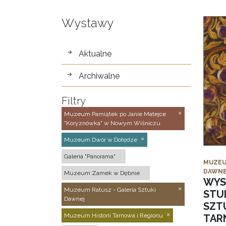
Wystawy
wystawy
Aktualne
Archiwalne
Filtry
Muzeum Pamiątek po Janie Matejce
"Koryznówka" w Nowym Wiśniczu
Muzeum Dwór w Dołędze
Galeria "Panorama"
MUZEU
DAWNE
Muzeum Zamek w Dębnie
WYS
Muzeum Ratusz - Galeria Sztuki
STU
Dawnej
SZTU
Muzeum Historii Tarnowa i Regionu
TAR