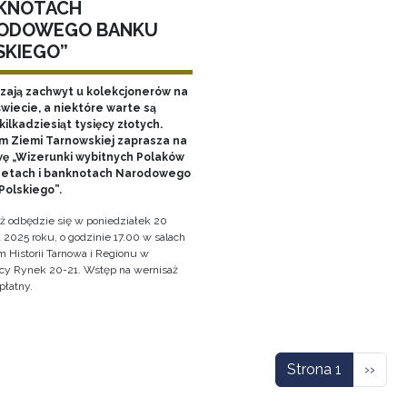
KNOTACH
ODOWEGO BANKU
SKIEGO”
ają zachwyt u kolekcjonerów na
wiecie, a niektóre warte są
ilkadziesiąt tysięcy złotych.
 Ziemi Tarnowskiej zaprasza na
ę „Wizerunki wybitnych Polaków
etach i banknotach Narodowego
Polskiego”.
ż odbędzie się w poniedziałek 20
 2025 roku, o godzinie 17.00 w salach
Historii Tarnowa i Regionu w
cy Rynek 20-21. Wstęp na wernisaż
płatny.
icowanie
Nastę
Strona 1
››