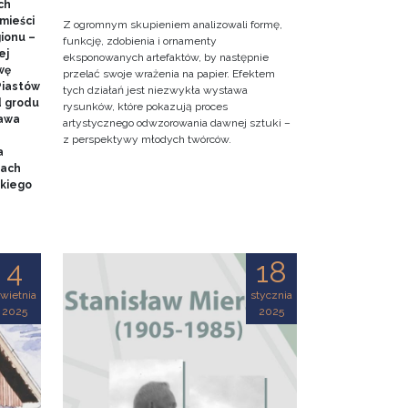
ch
mieści
Z ogromnym skupieniem analizowali formę,
gionu –
funkcję, zdobienia i ornamenty
ej
eksponowanych artefaktów, by następnie
wę
przelać swoje wrażenia na papier. Efektem
Piastów
tych działań jest niezwykła wystawa
d grodu
rysunków, które pokazują proces
tawa
artystycznego odwzorowania dawnej sztuki –
z perspektywy młodych twórców.
a
mach
kiego
4
18
wietnia
stycznia
2025
2025