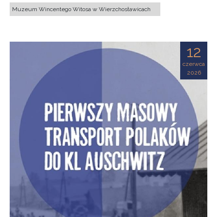
Muzeum Wincentego Witosa w Wierzchosławicach
12
czerwca
2026