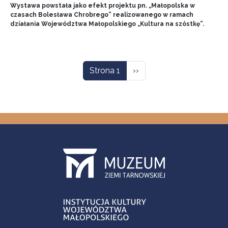
Wystawa powstała jako efekt projektu pn. „Małopolska w
czasach Bolesława Chrobrego” realizowanego w ramach
działania Województwa Małopolskiego „Kultura na szóstkę”.
Stronicowanie
Następna strona
Strona 1
››