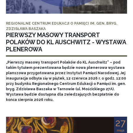
REGIONALNE CENTRUM EDUKACJI O PAMIĘCI IM. GEN. BRYG.
ZDZISŁAWA BASZAKA
PIERWSZY MASOWY TRANSPORT
POLAKÓW DO KL AUSCHWITZ - WYSTAWA
PLENEROWA
„Pierwszy masowy transport Polaków do KL Auschwitz” – pod
takim tytułem prezentowana będzie nowa plenerowa wystawa
planszowa przygotowana przez Instytut Pamięci Narodowej. Jej
inauguracja odbyła się w piątek, 12 czerwca 2026 r. o godz. 12:00
przy budynku Regionalnego Centrum Edukacji o Pamięci im. gen.
bryg. Zdzisława Baszaka w Tarnowie (ul. Mościckiego 27A).
Wystawa będzie dostępna dla zwiedzających bezpłatnie do
końca sierpnia 2026 roku.
27
maja