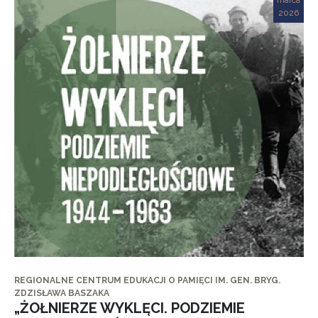
marca
2026
REGIONALNE CENTRUM EDUKACJI O PAMIĘCI IM. GEN. BRYG.
ZDZISŁAWA BASZAKA
„ŻOŁNIERZE WYKLĘCI. PODZIEMIE