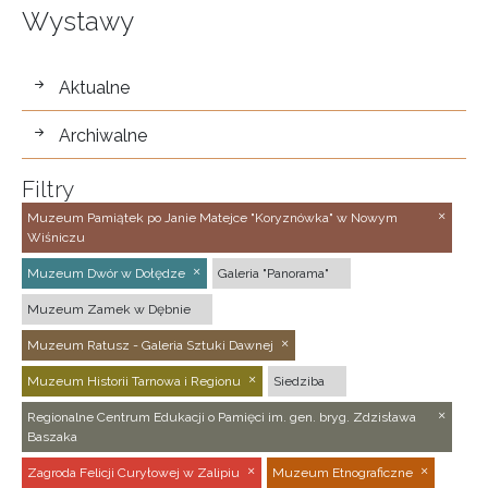
Wystawy
wystawy
Aktualne
Archiwalne
Filtry
Muzeum Pamiątek po Janie Matejce "Koryznówka" w Nowym
Wiśniczu
Muzeum Dwór w Dołędze
Galeria "Panorama"
Muzeum Zamek w Dębnie
Muzeum Ratusz - Galeria Sztuki Dawnej
Muzeum Historii Tarnowa i Regionu
Siedziba
Regionalne Centrum Edukacji o Pamięci im. gen. bryg. Zdzisława
Baszaka
Zagroda Felicji Curyłowej w Zalipiu
Muzeum Etnograficzne