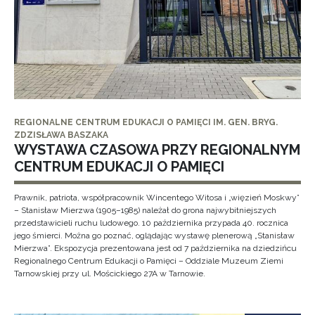
REGIONALNE CENTRUM EDUKACJI O PAMIĘCI IM. GEN. BRYG.
ZDZISŁAWA BASZAKA
WYSTAWA CZASOWA PRZY REGIONALNYM
CENTRUM EDUKACJI O PAMIĘCI
Prawnik, patriota, współpracownik Wincentego Witosa i „więzień Moskwy”
– Stanisław Mierzwa (1905–1985) należał do grona najwybitniejszych
przedstawicieli ruchu ludowego. 10 października przypada 40. rocznica
jego śmierci. Można go poznać, oglądając wystawę plenerową „Stanisław
Mierzwa”. Ekspozycja prezentowana jest od 7 października na dziedzińcu
Regionalnego Centrum Edukacji o Pamięci – Oddziale Muzeum Ziemi
Tarnowskiej przy ul. Mościckiego 27A w Tarnowie.