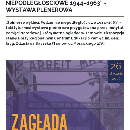
NIEPODLEGŁOŚCIOWE 1944–1963” -
WYSTAWA PLENEROWA
„Żołnierze wyklęci. Podziemie niepodległościowe 1944–1963” –
taki tytuł nosi wystawa plenerowa przygotowana przez Instytut
Pamięci Narodowej, którą można oglądać w Tarnowie. Ekspozycja
stanęła przy Regionalnym Centrum Edukacji o Pamięci im. gen.
bryg. Zdzisława Baszaka (Tarnów, ul. Mościckiego 27A).
26
stycznia
2026