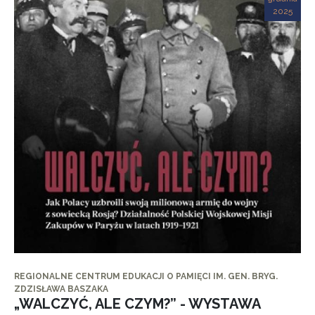
2025
REGIONALNE CENTRUM EDUKACJI O PAMIĘCI IM. GEN. BRYG.
ZDZISŁAWA BASZAKA
„WALCZYĆ, ALE CZYM?” - WYSTAWA