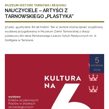
MUZEUM HISTORII TARNOWA I REGIONU
NAUCZYCIELE – ARTYŚCI Z
TARNOWSKIEGO „PLASTYKA”
57 prac. 44 artystów. 80 lat historii. Tak w skrócie można opisać wyjątkową
wystawę przygotowaną w Muzeum Ziemi Tarnowskiej z okazji
jubileuszu 80-lecia Państwowego Liceum Sztuk Plastycznych im. A.
Grottgera w Tarnowie.
5
września
2025