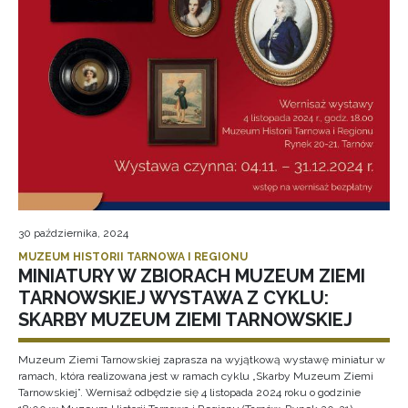
30 października, 2024
MUZEUM HISTORII TARNOWA I REGIONU
MINIATURY W ZBIORACH MUZEUM ZIEMI
TARNOWSKIEJ WYSTAWA Z CYKLU:
SKARBY MUZEUM ZIEMI TARNOWSKIEJ
Muzeum Ziemi Tarnowskiej zaprasza na wyjątkową wystawę miniatur w
ramach, która realizowana jest w ramach cyklu „Skarby Muzeum Ziemi
Tarnowskiej”. Wernisaż odbędzie się 4 listopada 2024 roku o godzinie