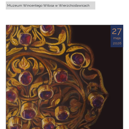
Muzeum Wincentego Witosa w Wierzchosławicach
27
maja
2026