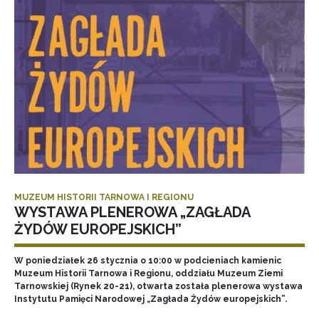
MUZEUM HISTORII TARNOWA I REGIONU
WYSTAWA PLENEROWA „ZAGŁADA
ŻYDÓW EUROPEJSKICH”
W poniedziałek 26 stycznia o 10:00 w podcieniach kamienic
Muzeum Historii Tarnowa i Regionu, oddziału Muzeum Ziemi
Tarnowskiej (Rynek 20-21), otwarta została plenerowa wystawa
Instytutu Pamięci Narodowej „Zagłada Żydów europejskich”.