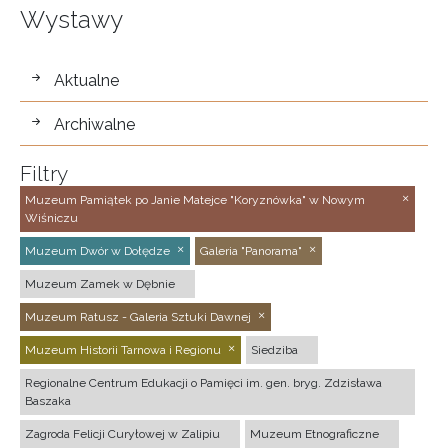
Wystawy
wystawy
Aktualne
Archiwalne
Filtry
Muzeum Pamiątek po Janie Matejce "Koryznówka" w Nowym
Wiśniczu
Muzeum Dwór w Dołędze
Galeria "Panorama"
Muzeum Zamek w Dębnie
Muzeum Ratusz - Galeria Sztuki Dawnej
Muzeum Historii Tarnowa i Regionu
Siedziba
Regionalne Centrum Edukacji o Pamięci im. gen. bryg. Zdzisława
Baszaka
Zagroda Felicji Curyłowej w Zalipiu
Muzeum Etnograficzne