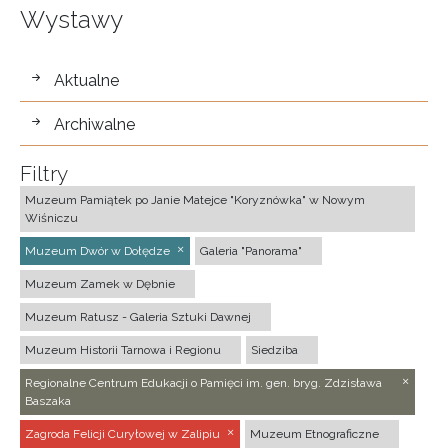
Wystawy
wystawy
Aktualne
Archiwalne
Filtry
Muzeum Pamiątek po Janie Matejce "Koryznówka" w Nowym
Wiśniczu
Muzeum Dwór w Dołędze
Galeria "Panorama"
Muzeum Zamek w Dębnie
Muzeum Ratusz - Galeria Sztuki Dawnej
Muzeum Historii Tarnowa i Regionu
Siedziba
Regionalne Centrum Edukacji o Pamięci im. gen. bryg. Zdzisława
Baszaka
Zagroda Felicji Curyłowej w Zalipiu
Muzeum Etnograficzne