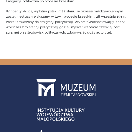
Emigracja polityczna po procesie brzeskim
Wincenty Witos, wybitny polski mąż stanu, w okresie międzywojennym
został niesłusznie skazany w tzw. „procesie brzeskim”. 28 września 1933 r.
został zmuszony do emigracji politycznej. Wybrał Czechosłowację, znaną
wówczas z tolerancji politycznej, gdzie uzyskał wsparcie czeskiej partii
agrarnej oraz środowisk politycznych, zdobywając duży autorytet.