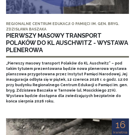
REGIONALNE CENTRUM EDUKACJI O PAMIĘCI IM. GEN. BRYG.
ZDZISŁAWA BASZAKA
PIERWSZY MASOWY TRANSPORT
POLAKÓW DO KL AUSCHWITZ - WYSTAWA
PLENEROWA
„Pierwszy masowy transport Polaków do KL Auschwitz” – pod
takim tytułem prezentowana będzie nowa plenerowa wystawa
planszowa przygotowana przez Instytut Pamięci Narodowej. Jej
inauguracja odbyła się w piątek, 12 czerwca 2026 r. o godz. 12:00
przy budynku Regionalnego Centrum Edukacji o Pamięci im. gen.
bryg. Zdzisława Baszaka w Tarnowie (ul. Mościckiego 27A).
Wystawa będzie dostępna dla zwiedzających bezpłatnie do
końca sierpnia 2026 roku.
16
kwietnia