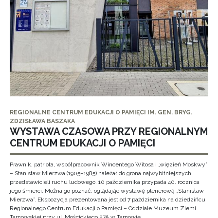
REGIONALNE CENTRUM EDUKACJI O PAMIĘCI IM. GEN. BRYG.
ZDZISŁAWA BASZAKA
WYSTAWA CZASOWA PRZY REGIONALNYM
CENTRUM EDUKACJI O PAMIĘCI
Prawnik, patriota, współpracownik Wincentego Witosa i „więzień Moskwy”
– Stanisław Mierzwa (1905–1985) należał do grona najwybitniejszych
przedstawicieli ruchu ludowego. 10 października przypada 40. rocznica
jego śmierci. Można go poznać, oglądając wystawę plenerową „Stanisław
Mierzwa”. Ekspozycja prezentowana jest od 7 października na dziedzińcu
Regionalnego Centrum Edukacji o Pamięci – Oddziale Muzeum Ziemi
Tarnowskiej przy ul. Mościckiego 27A w Tarnowie.