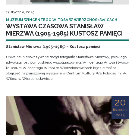
17 stycznia, 2025
MUZEUM WINCENTEGO WITOSA W WIERZCHOSŁAWICACH
WYSTAWA CZASOWA STANISŁAW
MIERZWA (1905-1985) KUSTOSZ PAMIĘCI
Stanisław Mierzwa (1905–1985) – Kustosz pamięci
Unikalne, niepokazywane dotąd fotografie Stanisława Mierzwy, polskiego
adwokata, patrioty, bliskiego współpracownika Wincentego Witosa i twórcy
Muzeum Wincentego Witosa w Wierzchosławicach będzie można
obejrzeć na planszowej wystawie w Centrum Kultury Wsi Polskiej im. W.
Witosa w Wierzchosławicach.
20
listopada
2023