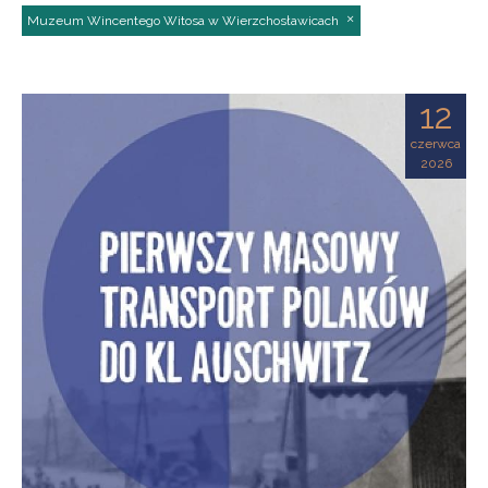
Muzeum Wincentego Witosa w Wierzchosławicach
12
czerwca
2026