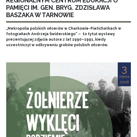
REGIONALNYM CENTRUM EDUKACJI O
PAMIĘCI IM. GEN. BRYG. ZDZISŁAWA
BASZAKA W TARNOWIE
„Nekropolia polskich oficerów w Charkowie-Piatichatkach w
fotografiach Andrzeja Świderskiego” – to tytuł wystawy
prezentującej zdjęcia autora z lat 1990–1991, kiedy
uczestniczył w odkrywaniu grobów polskich oficerów.
3
marca
2026