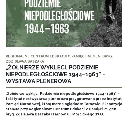
REGIONALNE CENTRUM EDUKACJI O PAMIĘCI IM. GEN. BRYG.
ZDZISŁAWA BASZAKA
„ŻOŁNIERZE WYKLĘCI. PODZIEMIE
NIEPODLEGŁOŚCIOWE 1944–1963” -
WYSTAWA PLENEROWA
„Żołnierze wyklęci. Podziemie niepodległościowe 1944–1963” –
taki tytuł nosi wystawa plenerowa przygotowana przez Instytut
Pamięci Narodowej, którą można oglądać w Tarnowie. Ekspozycja
stanęła przy Regionalnym Centrum Edukacji o Pamięci im. gen.
bryg. Zdzisława Baszaka (Tarnów, ul. Mościckiego 27A).