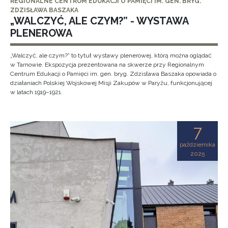
REGIONALNE CENTRUM EDUKACJI O PAMIĘCI IM. GEN. BRYG.
ZDZISŁAWA BASZAKA
„WALCZYĆ, ALE CZYM?” - WYSTAWA
PLENEROWA
„Walczyć, ale czym?” to tytuł wystawy plenerowej, którą można oglądać
w Tarnowie. Ekspozycja prezentowana na skwerze przy Regionalnym
Centrum Edukacji o Pamięci im. gen. bryg. Zdzisława Baszaka opowiada o
działaniach Polskiej Wojskowej Misji Zakupów w Paryżu, funkcjonującej
w latach 1919–1921.
7
października
2025