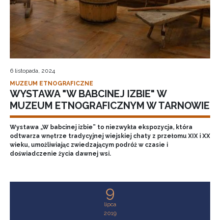
6 listopada, 2024
MUZEUM ETNOGRAFICZNE
WYSTAWA "W BABCINEJ IZBIE" W
MUZEUM ETNOGRAFICZNYM W TARNOWIE
Wystawa „W babcinej izbie” to niezwykła ekspozycja, która
odtwarza wnętrze tradycyjnej wiejskiej chaty z przełomu XIX i XX
wieku, umożliwiając zwiedzającym podróż w czasie i
doświadczenie życia dawnej wsi.
9
lipca
2019