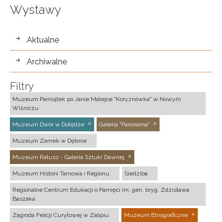
Wystawy
wystawy
Aktualne
Archiwalne
Filtry
Muzeum Pamiątek po Janie Matejce "Koryznówka" w Nowym
Wiśniczu
Muzeum Dwór w Dołędze
Galeria "Panorama"
Muzeum Zamek w Dębnie
Muzeum Ratusz - Galeria Sztuki Dawnej
Muzeum Historii Tarnowa i Regionu
Siedziba
Regionalne Centrum Edukacji o Pamięci im. gen. bryg. Zdzisława
Baszaka
Zagroda Felicji Curyłowej w Zalipiu
Muzeum Etnograficzne