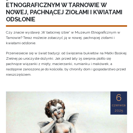
ETNOGRAFICZNYM W TARNOWIE W
NOWEJ, PACHNĄCEJ ZIOŁAMI I KWIATAMI
ODSŁONIE
Czy znacie wystawę „W babcinej izbie” w Muzeum Etnograficznym w
Tarnowie? Teraz możecie zobaczyć ją w nowej, pachnącej ziołami i
kwiatami odsłonie.
Przeniesiecie się w świat tradycji: od święcenia bukietów na Matki Boskiej
Zielnej po uroczyste dożynki. Jak przed laty 15 sierpnia plotło się
pachnące wiązanki z mięty, macierzanki, rumianku i makówek, a
następnie zanoszono je do kościoła, by chroniły dom i gospodarstwo przed
nieszczęściem.
6
czerwca
2025