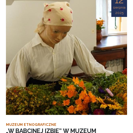
sierpnia
2025
MUZEUM ETNOGRAFICZNE
„W BABCINEJ IZBIE” W MUZEUM