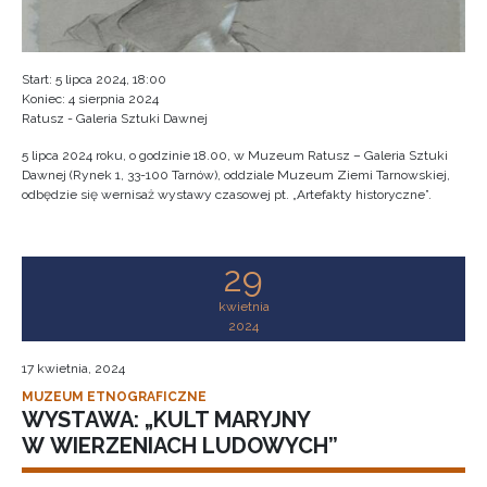
Start: 5 lipca 2024, 18:00
Koniec: 4 sierpnia 2024
Ratusz - Galeria Sztuki Dawnej
5 lipca 2024 roku, o godzinie 18.00, w Muzeum Ratusz – Galeria Sztuki
Dawnej (Rynek 1, 33-100 Tarnów), oddziale Muzeum Ziemi Tarnowskiej,
odbędzie się wernisaż wystawy czasowej pt. „Artefakty historyczne”.
29
kwietnia
2024
17 kwietnia, 2024
MUZEUM ETNOGRAFICZNE
WYSTAWA: „KULT MARYJNY
W WIERZENIACH LUDOWYCH”