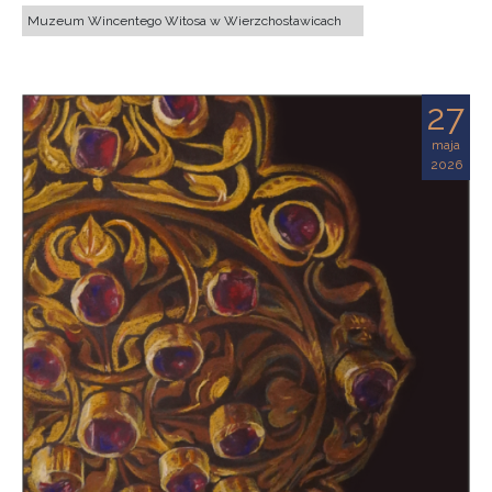
Muzeum Wincentego Witosa w Wierzchosławicach
27
maja
2026