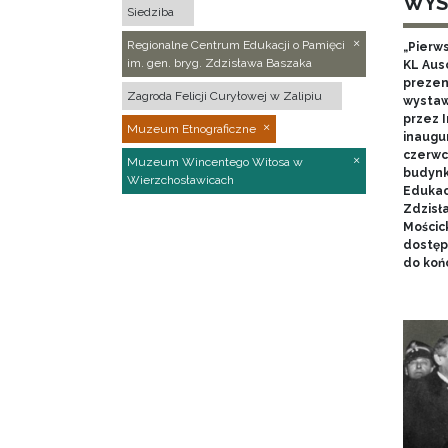
WYS
Siedziba
Regionalne Centrum Edukacji o Pamięci
„Pierw
im. gen. bryg. Zdzisława Baszaka
KL Aus
prezen
Zagroda Felicji Curyłowej w Zalipiu
wystaw
przez I
Muzeum Etnograficzne
inaugur
czerwca
Muzeum Wincentego Witosa w
budynk
Wierzchosławicach
Edukacj
Zdzisł
Mościc
dostęp
do końc