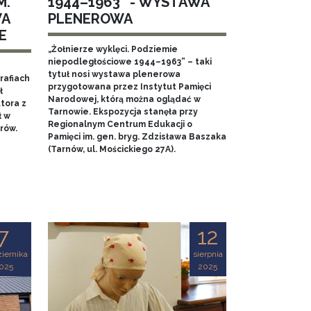
M.
1944–1963” - WYSTAWA
WA
PLENEROWA
E
„Żołnierze wyklęci. Podziemie
niepodległościowe 1944–1963” – taki
tytuł nosi wystawa plenerowa
rafiach
przygotowana przez Instytut Pamięci
ł
Narodowej, którą można oglądać w
tora z
Tarnowie. Ekspozycja stanęła przy
ł w
Regionalnym Centrum Edukacji o
rów.
Pamięci im. gen. bryg. Zdzisława Baszaka
(Tarnów, ul. Mościckiego 27A).
7
12
iernika
sierpnia
025
2025