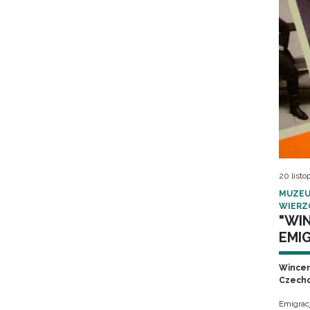
20 listo
MUZEU
WIERZ
"WI
EMIG
Wincen
Czecho
Emigrac