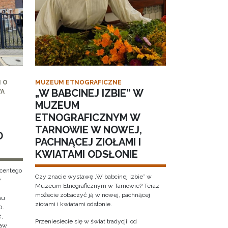
 O
MUZEUM ETNOGRAFICZNE
„W BABCINEJ IZBIE” W
WA
MUZEUM
ETNOGRAFICZNYM W
TARNOWIE W NOWEJ,
O
PACHNĄCEJ ZIOŁAMI I
KWIATAMI ODSŁONIE
ncentego
Czy znacie wystawę „W babcinej izbie” w
w
Muzeum Etnograficznym w Tarnowie? Teraz
możecie zobaczyć ją w nowej, pachnącej
hu
ziołami i kwiatami odsłonie.
0.
ć,
Przeniesiecie się w świat tradycji: od
ław