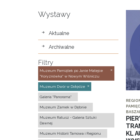
Wystawy
wystawy
Aktualne
Archiwalne
Filtry
Muzeum Pamiątek po Janie Matejce
"Koryznówka" w Nowym Wiśniczu
Muzeum Dwór w Dołędze
Galeria "Panorama"
REGIO
PAMIĘC
Muzeum Zamek w Dębnie
BASZA
PIE
Muzeum Ratusz - Galeria Sztuki
Dawnej
TRA
KL 
Muzeum Historii Tarnowa i Regionu