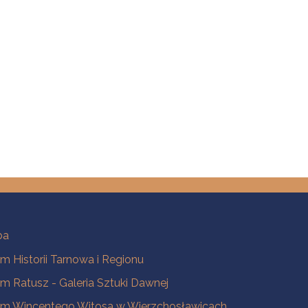
ba
 Historii Tarnowa i Regionu
 Ratusz - Galeria Sztuki Dawnej
m Wincentego Witosa w Wierzchosławicach