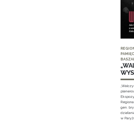
REGIO
PAMIĘC
BASZA
„WAL
WYS
„Walczy
plenero
Ekspozy
Regiona
gen. br
działan
w Paryżu