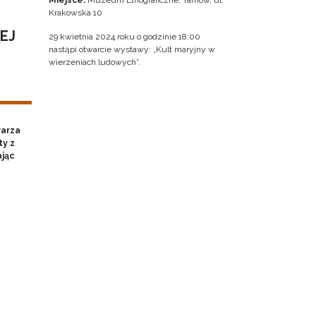
Miejsce:
Muzeum Etnograficzne, Tarnów, ul.
Krakowska 10
EJ
29 kwietnia 2024 roku o godzinie 18:00
nastąpi otwarcie wystawy: „Kult maryjny w
wierzeniach ludowych”.
warza
ty z
ając