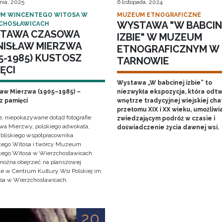
nia, 2025
6 listopada, 2024
M WINCENTEGO WITOSA W
MUZEUM ETNOGRAFICZNE
WYSTAWA "W BABCIN
CHOSŁAWICACH
TAWA CZASOWA
IZBIE" W MUZEUM
NISŁAW MIERZWA
ETNOGRAFICZNYM W
5-1985) KUSTOSZ
TARNOWIE
ĘCI
Wystawa „W babcinej izbie” to
ław Mierzwa (1905–1985) –
niezwykła ekspozycja, która odt
z pamięci
wnętrze tradycyjnej wiejskiej cha
przełomu XIX i XX wieku, umożliwi
e, niepokazywane dotąd fotografie
zwiedzającym podróż w czasie i
awa Mierzwy, polskiego adwokata,
doświadczenie życia dawnej wsi.
, bliskiego współpracownika
ego Witosa i twórcy Muzeum
ego Witosa w Wierzchosławicach
można obejrzeć na planszowej
e w Centrum Kultury Wsi Polskiej im.
sa w Wierzchosławicach.
20