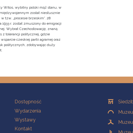
y Witos, wybitny polski mąż stanu, w
 międzywojennym został niesłusznie
 w tzw. „procesie brzeskim”. 28
 1933 r. został zmuszony do emigracji
znej. Wybrał Czechosłowację, znaną
z tolerancji politycznej, gdzie
wsparcie czeskiej partii agrarnej oraz
sk politycznych, zdobywając duży
t.
Na skróty
Oddziały
Dostępność
Siedzi
Wydarzenia
Muzeum
Wystawy
Muzeum
Kontakt
Muzeu