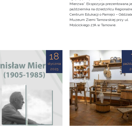
Mierzwa”. Ekspozycja prezentowana je
października na dziedzińcu Regionaln
Centrum Edukacji o Pamięci – Oddzial
Muzeum Ziemi Tarnowskiej przy ul.
Mościckiego 27A w Tarnowie.
18
stycznia
paźdz
2025
2