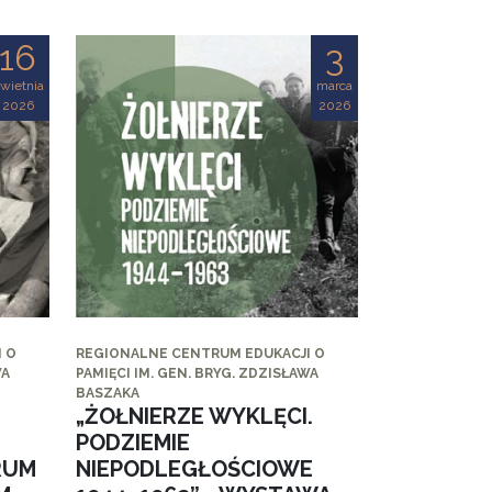
16
3
wietnia
marca
2026
2026
 O
REGIONALNE CENTRUM EDUKACJI O
WA
PAMIĘCI IM. GEN. BRYG. ZDZISŁAWA
BASZAKA
„ŻOŁNIERZE WYKLĘCI.
PODZIEMIE
RUM
NIEPODLEGŁOŚCIOWE