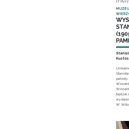
17 stycz
MUZEU
WIERZ
WYS
STA
(190
PAMI
Stanis
Kustos
Unikaln
Stanisł
patrioty
Wincent
Wincent
będzie 
wystawi
W. Wito