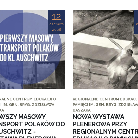
12
czerwca
k
2026
NALNE CENTRUM EDUKACJI O
REGIONALNE CENTRUM EDUKACJI
I IM. GEN. BRYG. ZDZISŁAWA
PAMIĘCI IM. GEN. BRYG. ZDZISŁA
KA
BASZAKA
RWSZY MASOWY
NOWA WYSTAWA
NSPORT POLAKÓW DO
PLENEROWA PRZY
AUSCHWITZ -
REGIONALNYM CENT