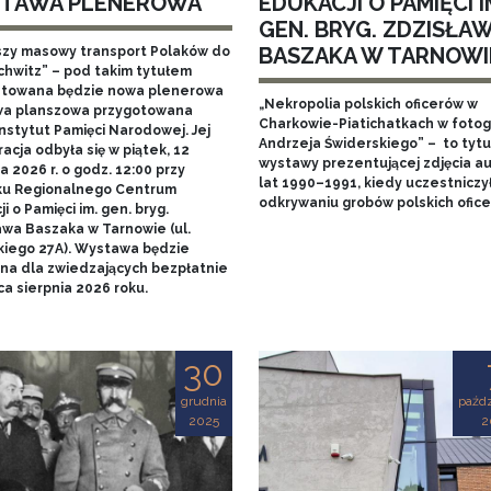
TAWA PLENEROWA
EDUKACJI O PAMIĘCI I
GEN. BRYG. ZDZISŁA
BASZAKA W TARNOWI
szy masowy transport Polaków do
chwitz” – pod takim tytułem
towana będzie nowa plenerowa
„Nekropolia polskich oficerów w
a planszowa przygotowana
Charkowie-Piatichatkach w fotog
nstytut Pamięci Narodowej. Jej
Andrzeja Świderskiego” – to tytu
acja odbyła się w piątek, 12
wystawy prezentującej zdjęcia au
 2026 r. o godz. 12:00 przy
lat 1990–1991, kiedy uczestniczy
u Regionalnego Centrum
odkrywaniu grobów polskich ofice
i o Pamięci im. gen. bryg.
awa Baszaka w Tarnowie (ul.
kiego 27A). Wystawa będzie
na dla zwiedzających bezpłatnie
a sierpnia 2026 roku.
30
grudnia
paźdz
2025
2