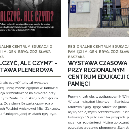
NALNE CENTRUM EDUKACJI O
REGIONALNE CENTRUM EDUKACJI
I IM. GEN. BRYG. ZDZISŁAWA
PAMIĘCI IM. GEN. BRYG. ZDZISŁA
KA
BASZAKA
CZYĆ, ALE CZYM?” -
WYSTAWA CZASOWA
TAWA PLENEROWA
PRZY REGIONALNYM
CENTRUM EDUKACJI 
PAMIĘCI
ć, ale czym?” to tytuł wystawy
wej, którą można oglądać w Tarnowie.
cja prezentowana na skwerze przy
Prawnik, patriota, współpracownik Wi
lnym Centrum Edukacji o Pamięci im.
Witosa i „więzień Moskwy” – Stanisła
yg. Zdzisława Baszaka opowiada o
Mierzwa (1905–1985) należał do grona
iach Polskiej Wojskowej Misji Zakupów
najwybitniejszych przedstawicieli ruc
, funkcjonującej w latach 1919–1921.
ludowego. 10 października przypada 4
rocznica jego śmierci. Można go pozna
oglądając wystawę plenerową „Stanis