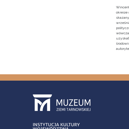
Wincent
okresie
skazany
września
polityc
wówczas 
uzyskał 
środowi
autoryte