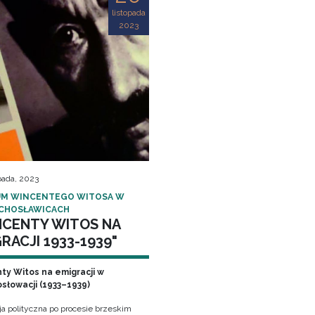
listopada
2023
pada, 2023
M WINCENTEGO WITOSA W
CHOSŁAWICACH
NCENTY WITOS NA
RACJI 1933-1939"
ty Witos na emigracji w
słowacji (1933–1939)
ja polityczna po procesie brzeskim