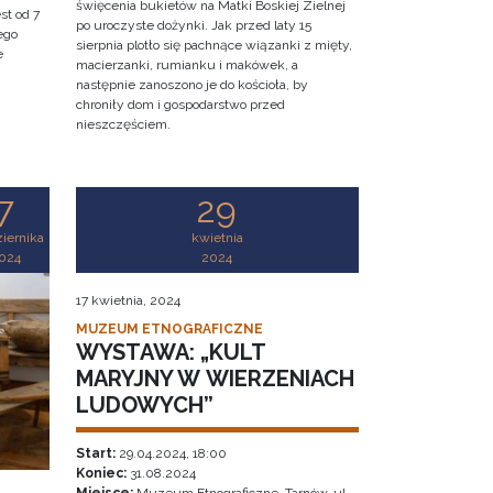
święcenia bukietów na Matki Boskiej Zielnej
st od 7
po uroczyste dożynki. Jak przed laty 15
ego
sierpnia plotło się pachnące wiązanki z mięty,
e
macierzanki, rumianku i makówek, a
następnie zanoszono je do kościoła, by
chroniły dom i gospodarstwo przed
nieszczęściem.
7
29
iernika
kwietnia
024
2024
17 kwietnia, 2024
MUZEUM ETNOGRAFICZNE
WYSTAWA: „KULT
MARYJNY W WIERZENIACH
LUDOWYCH”
Start:
29.04.2024, 18:00
Koniec:
31.08.2024