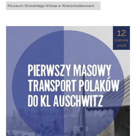
Muzeum Wincentego Witosa w Wierzchosławicach
12
czerwca
2026