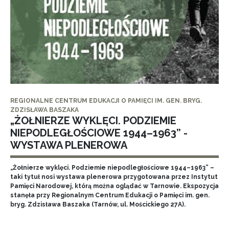
REGIONALNE CENTRUM EDUKACJI O PAMIĘCI IM. GEN. BRYG.
ZDZISŁAWA BASZAKA
„ŻOŁNIERZE WYKLĘCI. PODZIEMIE
NIEPODLEGŁOŚCIOWE 1944–1963” -
WYSTAWA PLENEROWA
„Żołnierze wyklęci. Podziemie niepodległościowe 1944–1963” –
taki tytuł nosi wystawa plenerowa przygotowana przez Instytut
Pamięci Narodowej, którą można oglądać w Tarnowie. Ekspozycja
stanęła przy Regionalnym Centrum Edukacji o Pamięci im. gen.
bryg. Zdzisława Baszaka (Tarnów, ul. Mościckiego 27A).