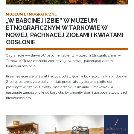
MUZEUM ETNOGRAFICZNE
„W BABCINEJ IZBIE” W MUZEUM
ETNOGRAFICZNYM W TARNOWIE W
NOWEJ, PACHNĄCEJ ZIOŁAMI I KWIATAMI
ODSŁONIE
Czy znacie wystawę „W babcinej izbie” w Muzeum Etnograficznym w
Tarnowie? Teraz możecie zobaczyć ją w nowej, pachnącej ziołami i
kwiatami odsłonie.
Przeniesiecie się w świat tradycji: od święcenia bukietów na Matki Boskiej
Zielnej po uroczyste dożynki. Jak przed laty 15 sierpnia plotło się
pachnące wiązanki z mięty, macierzanki, rumianku i makówek, a
następnie zanoszono je do kościoła, by chroniły dom i gospodarstwo przed
nieszczęściem.
7
października