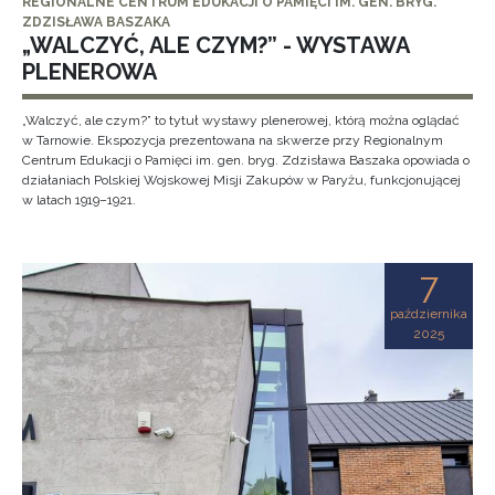
REGIONALNE CENTRUM EDUKACJI O PAMIĘCI IM. GEN. BRYG.
ZDZISŁAWA BASZAKA
„WALCZYĆ, ALE CZYM?” - WYSTAWA
PLENEROWA
„Walczyć, ale czym?” to tytuł wystawy plenerowej, którą można oglądać
w Tarnowie. Ekspozycja prezentowana na skwerze przy Regionalnym
Centrum Edukacji o Pamięci im. gen. bryg. Zdzisława Baszaka opowiada o
działaniach Polskiej Wojskowej Misji Zakupów w Paryżu, funkcjonującej
w latach 1919–1921.
7
października
2025