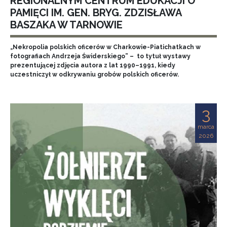
REGIONALNYM CENTRUM EDUKACJI O
PAMIĘCI IM. GEN. BRYG. ZDZISŁAWA
BASZAKA W TARNOWIE
„Nekropolia polskich oficerów w Charkowie-Piatichatkach w
fotografiach Andrzeja Świderskiego” – to tytuł wystawy
prezentującej zdjęcia autora z lat 1990–1991, kiedy
uczestniczył w odkrywaniu grobów polskich oficerów.
3
marca
2026