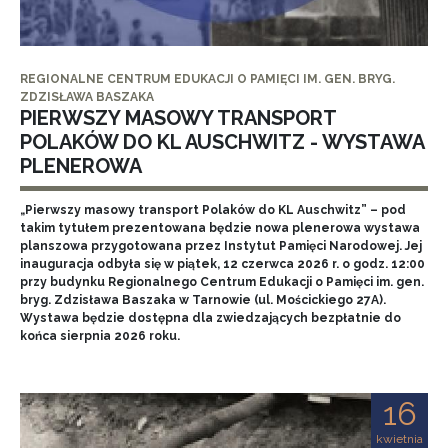
REGIONALNE CENTRUM EDUKACJI O PAMIĘCI IM. GEN. BRYG.
ZDZISŁAWA BASZAKA
PIERWSZY MASOWY TRANSPORT
POLAKÓW DO KL AUSCHWITZ - WYSTAWA
PLENEROWA
„Pierwszy masowy transport Polaków do KL Auschwitz” – pod
takim tytułem prezentowana będzie nowa plenerowa wystawa
planszowa przygotowana przez Instytut Pamięci Narodowej. Jej
inauguracja odbyła się w piątek, 12 czerwca 2026 r. o godz. 12:00
przy budynku Regionalnego Centrum Edukacji o Pamięci im. gen.
bryg. Zdzisława Baszaka w Tarnowie (ul. Mościckiego 27A).
Wystawa będzie dostępna dla zwiedzających bezpłatnie do
końca sierpnia 2026 roku.
16
kwietnia