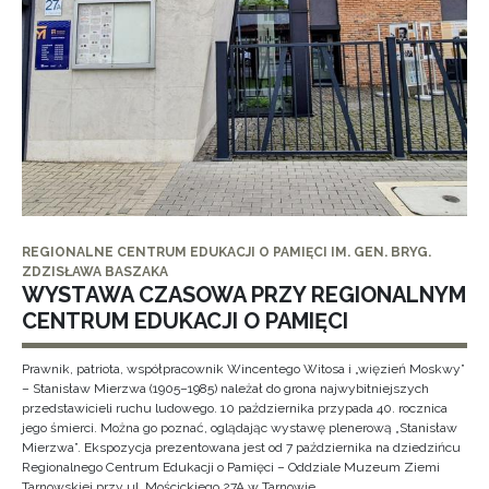
REGIONALNE CENTRUM EDUKACJI O PAMIĘCI IM. GEN. BRYG.
ZDZISŁAWA BASZAKA
WYSTAWA CZASOWA PRZY REGIONALNYM
CENTRUM EDUKACJI O PAMIĘCI
Prawnik, patriota, współpracownik Wincentego Witosa i „więzień Moskwy”
– Stanisław Mierzwa (1905–1985) należał do grona najwybitniejszych
przedstawicieli ruchu ludowego. 10 października przypada 40. rocznica
jego śmierci. Można go poznać, oglądając wystawę plenerową „Stanisław
Mierzwa”. Ekspozycja prezentowana jest od 7 października na dziedzińcu
Regionalnego Centrum Edukacji o Pamięci – Oddziale Muzeum Ziemi
Tarnowskiej przy ul. Mościckiego 27A w Tarnowie.