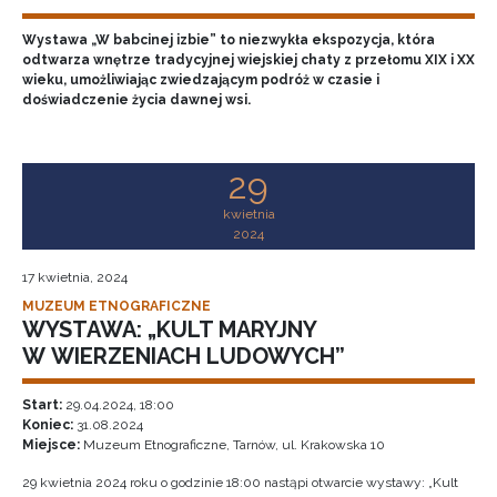
Wystawa „W babcinej izbie” to niezwykła ekspozycja, która
odtwarza wnętrze tradycyjnej wiejskiej chaty z przełomu XIX i XX
wieku, umożliwiając zwiedzającym podróż w czasie i
doświadczenie życia dawnej wsi.
29
kwietnia
2024
17 kwietnia, 2024
MUZEUM ETNOGRAFICZNE
WYSTAWA: „KULT MARYJNY
W WIERZENIACH LUDOWYCH”
Start:
29.04.2024, 18:00
Koniec:
31.08.2024
Miejsce:
Muzeum Etnograficzne, Tarnów, ul. Krakowska 10
29 kwietnia 2024 roku o godzinie 18:00 nastąpi otwarcie wystawy: „Kult