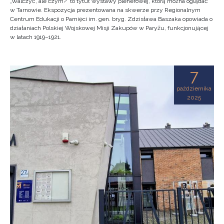
„Walczyć, ale czym?” to tytuł wystawy plenerowej, którą można oglądać
w Tarnowie. Ekspozycja prezentowana na skwerze przy Regionalnym
Centrum Edukacji o Pamięci im. gen. bryg. Zdzisława Baszaka opowiada o
działaniach Polskiej Wojskowej Misji Zakupów w Paryżu, funkcjonującej
w latach 1919–1921.
7
października
2025