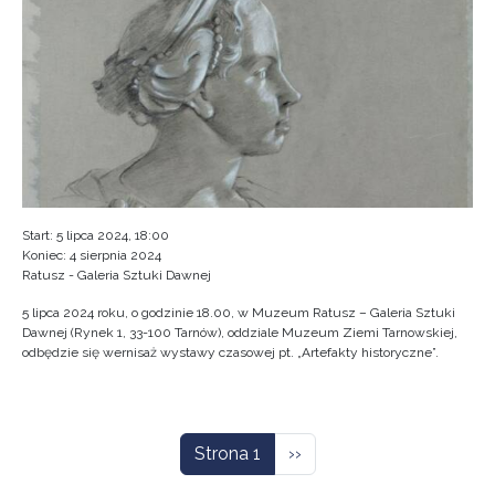
Start: 5 lipca 2024, 18:00
Koniec: 4 sierpnia 2024
Ratusz - Galeria Sztuki Dawnej
5 lipca 2024 roku, o godzinie 18.00, w Muzeum Ratusz – Galeria Sztuki
Dawnej (Rynek 1, 33-100 Tarnów), oddziale Muzeum Ziemi Tarnowskiej,
odbędzie się wernisaż wystawy czasowej pt. „Artefakty historyczne”.
Stronicowanie
Następna strona
Strona 1
››