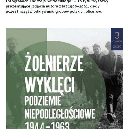
fotografiach Andrzeja Świderskiego” – to tytuł wystawy
prezentującej zdjęcia autora z lat 1990–1991, kiedy
uczestniczył w odkrywaniu grobów polskich oficerów.
3
marca
2026