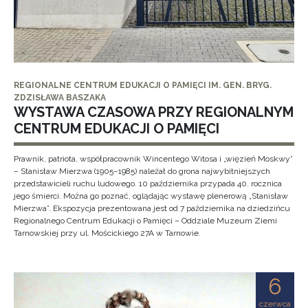
REGIONALNE CENTRUM EDUKACJI O PAMIĘCI IM. GEN. BRYG.
ZDZISŁAWA BASZAKA
WYSTAWA CZASOWA PRZY REGIONALNYM
CENTRUM EDUKACJI O PAMIĘCI
Prawnik, patriota, współpracownik Wincentego Witosa i „więzień Moskwy”
– Stanisław Mierzwa (1905–1985) należał do grona najwybitniejszych
przedstawicieli ruchu ludowego. 10 października przypada 40. rocznica
jego śmierci. Można go poznać, oglądając wystawę plenerową „Stanisław
Mierzwa”. Ekspozycja prezentowana jest od 7 października na dziedzińcu
Regionalnego Centrum Edukacji o Pamięci – Oddziale Muzeum Ziemi
Tarnowskiej przy ul. Mościckiego 27A w Tarnowie.
6
czerwca