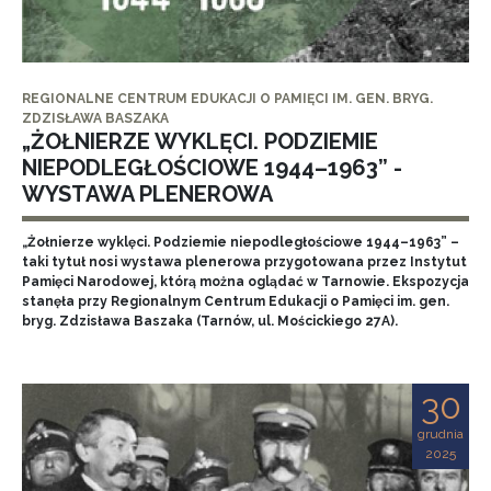
REGIONALNE CENTRUM EDUKACJI O PAMIĘCI IM. GEN. BRYG.
ZDZISŁAWA BASZAKA
„ŻOŁNIERZE WYKLĘCI. PODZIEMIE
NIEPODLEGŁOŚCIOWE 1944–1963” -
WYSTAWA PLENEROWA
„Żołnierze wyklęci. Podziemie niepodległościowe 1944–1963” –
taki tytuł nosi wystawa plenerowa przygotowana przez Instytut
Pamięci Narodowej, którą można oglądać w Tarnowie. Ekspozycja
stanęła przy Regionalnym Centrum Edukacji o Pamięci im. gen.
bryg. Zdzisława Baszaka (Tarnów, ul. Mościckiego 27A).
30
grudnia
2025