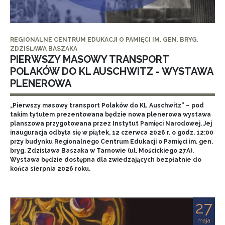
REGIONALNE CENTRUM EDUKACJI O PAMIĘCI IM. GEN. BRYG.
ZDZISŁAWA BASZAKA
PIERWSZY MASOWY TRANSPORT
POLAKÓW DO KL AUSCHWITZ - WYSTAWA
PLENEROWA
„Pierwszy masowy transport Polaków do KL Auschwitz” – pod
takim tytułem prezentowana będzie nowa plenerowa wystawa
planszowa przygotowana przez Instytut Pamięci Narodowej. Jej
inauguracja odbyła się w piątek, 12 czerwca 2026 r. o godz. 12:00
przy budynku Regionalnego Centrum Edukacji o Pamięci im. gen.
bryg. Zdzisława Baszaka w Tarnowie (ul. Mościckiego 27A).
Wystawa będzie dostępna dla zwiedzających bezpłatnie do
końca sierpnia 2026 roku.
27
maja