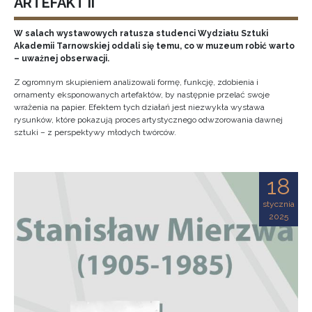
ARTEFAKT II
W salach wystawowych ratusza studenci Wydziału Sztuki
Akademii Tarnowskiej oddali się temu, co w muzeum robić warto
– uważnej obserwacji.
Z ogromnym skupieniem analizowali formę, funkcję, zdobienia i
ornamenty eksponowanych artefaktów, by następnie przelać swoje
wrażenia na papier. Efektem tych działań jest niezwykła wystawa
rysunków, które pokazują proces artystycznego odwzorowania dawnej
sztuki – z perspektywy młodych twórców.
18
stycznia
2025