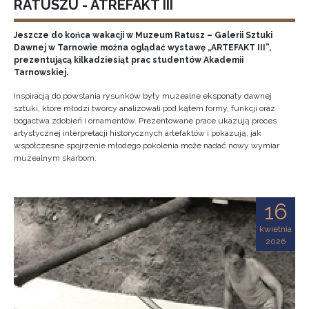
RATUSZU - ATREFAKT III
Jeszcze do końca wakacji w Muzeum Ratusz – Galerii Sztuki
Dawnej w Tarnowie można oglądać wystawę „ARTEFAKT III”,
prezentującą kilkadziesiąt prac studentów Akademii
Tarnowskiej.
Inspiracją do powstania rysunków były muzealne eksponaty dawnej
sztuki, które młodzi twórcy analizowali pod kątem formy, funkcji oraz
bogactwa zdobień i ornamentów. Prezentowane prace ukazują proces
artystycznej interpretacji historycznych artefaktów i pokazują, jak
współczesne spojrzenie młodego pokolenia może nadać nowy wymiar
muzealnym skarbom.
16
kwietnia
2026