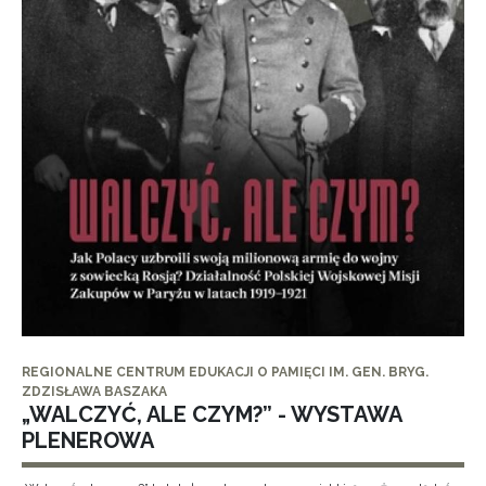
REGIONALNE CENTRUM EDUKACJI O PAMIĘCI IM. GEN. BRYG.
ZDZISŁAWA BASZAKA
„WALCZYĆ, ALE CZYM?” - WYSTAWA
PLENEROWA