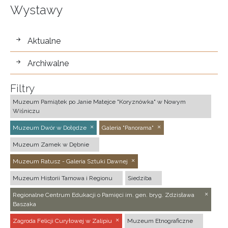
Wystawy
wystawy
Aktualne
Archiwalne
Filtry
Muzeum Pamiątek po Janie Matejce "Koryznówka" w Nowym
Wiśniczu
Muzeum Dwór w Dołędze
Galeria "Panorama"
Muzeum Zamek w Dębnie
Muzeum Ratusz - Galeria Sztuki Dawnej
Muzeum Historii Tarnowa i Regionu
Siedziba
Regionalne Centrum Edukacji o Pamięci im. gen. bryg. Zdzisława
Baszaka
Zagroda Felicji Curyłowej w Zalipiu
Muzeum Etnograficzne