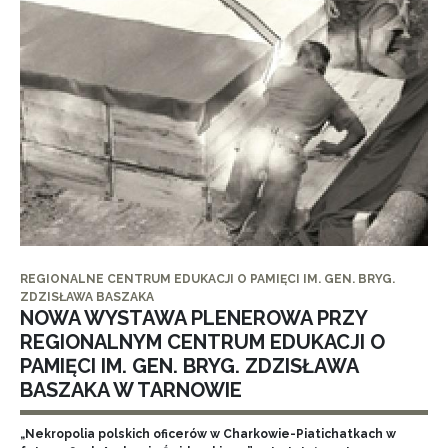
REGIONALNE CENTRUM EDUKACJI O PAMIĘCI IM. GEN. BRYG.
ZDZISŁAWA BASZAKA
NOWA WYSTAWA PLENEROWA PRZY
REGIONALNYM CENTRUM EDUKACJI O
PAMIĘCI IM. GEN. BRYG. ZDZISŁAWA
BASZAKA W TARNOWIE
„Nekropolia polskich oficerów w Charkowie-Piatichatkach w