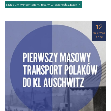
Muzeum Wincentego Witosa w Wierzchosławicach
12
czerwca
2026