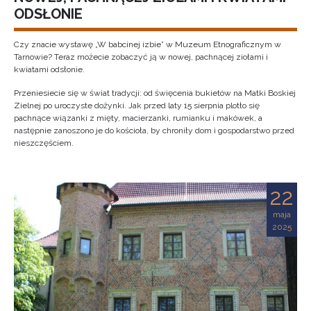
ODSŁONIE
Czy znacie wystawę „W babcinej izbie” w Muzeum Etnograficznym w
Tarnowie? Teraz możecie zobaczyć ją w nowej, pachnącej ziołami i
kwiatami odsłonie.
Przeniesiecie się w świat tradycji: od święcenia bukietów na Matki Boskiej
Zielnej po uroczyste dożynki. Jak przed laty 15 sierpnia plotło się
pachnące wiązanki z mięty, macierzanki, rumianku i makówek, a
następnie zanoszono je do kościoła, by chroniły dom i gospodarstwo przed
nieszczęściem.
22
maja
2025