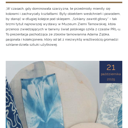
„W czasach, gdy dominowała szarzyzna, te przedmioty mieniły się
kolorami i zachwycały kształtami. Były obiektem westchnień i powodem,
by stanąć w długiej kolejce pod sklepem. „Szklany zawrót głowy” – tak
brzmi tytuł najnowszej wystawy w Muzeum Ziemi Tarnowskiej, która
przenosi zwiedzających w barwny świat polskiego szkła z czasów PRL-u.
To prezentacja pochodząca ze zbiorów tarnowianina Adama Ząbka,
pasjonata i kolekcjonera, który od lat z niezwykłą wrażliwością gromadzi
szklane dzieła sztuki użytkowej.
21
października
2025