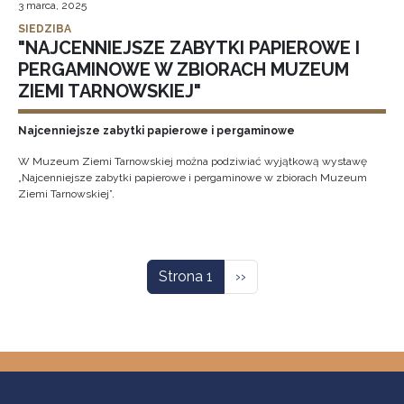
3 marca, 2025
SIEDZIBA
"NAJCENNIEJSZE ZABYTKI PAPIEROWE I
PERGAMINOWE W ZBIORACH MUZEUM
ZIEMI TARNOWSKIEJ"
Najcenniejsze zabytki papierowe i pergaminowe
W Muzeum Ziemi Tarnowskiej można podziwiać wyjątkową wystawę
„Najcenniejsze zabytki papierowe i pergaminowe w zbiorach Muzeum
Ziemi Tarnowskiej”.
Stronicowanie
Następna strona
Strona 1
››