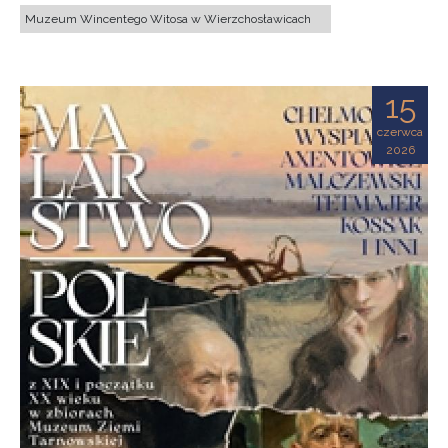
Muzeum Wincentego Witosa w Wierzchosławicach
15
czerwca
2026