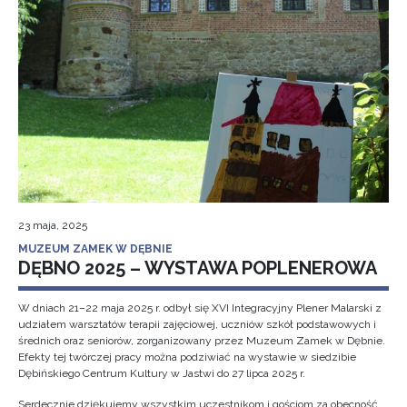
23 maja, 2025
MUZEUM ZAMEK W DĘBNIE
DĘBNO 2025 – WYSTAWA POPLENEROWA
W dniach 21–22 maja 2025 r. odbył się XVI Integracyjny Plener Malarski z
udziałem warsztatów terapii zajęciowej, uczniów szkół podstawowych i
średnich oraz seniorów, zorganizowany przez Muzeum Zamek w Dębnie.
Efekty tej twórczej pracy można podziwiać na wystawie w siedzibie
Dębińskiego Centrum Kultury w Jastwi do 27 lipca 2025 r.
Serdecznie dziękujemy wszystkim uczestnikom i gościom za obecność