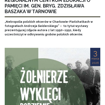
REGIONALNYM CENTRUM EDUKACJI O
PAMIĘCI IM. GEN. BRYG. ZDZISŁAWA
BASZAKA W TARNOWIE
„Nekropolia polskich oficerów w Charkowie-Piatichatkach w
fotografiach Andrzeja Świderskiego” – to tytuł wystawy
prezentującej zdjęcia autora z lat 1990–1991, kiedy
uczestniczył w odkrywaniu grobów polskich oficerów.
3
marca
2026