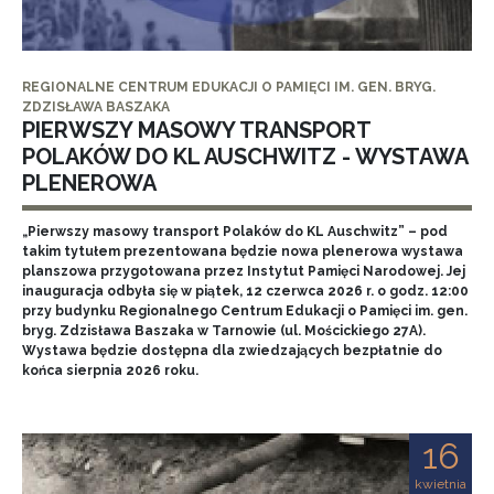
REGIONALNE CENTRUM EDUKACJI O PAMIĘCI IM. GEN. BRYG.
ZDZISŁAWA BASZAKA
PIERWSZY MASOWY TRANSPORT
POLAKÓW DO KL AUSCHWITZ - WYSTAWA
PLENEROWA
„Pierwszy masowy transport Polaków do KL Auschwitz” – pod
takim tytułem prezentowana będzie nowa plenerowa wystawa
planszowa przygotowana przez Instytut Pamięci Narodowej. Jej
inauguracja odbyła się w piątek, 12 czerwca 2026 r. o godz. 12:00
przy budynku Regionalnego Centrum Edukacji o Pamięci im. gen.
bryg. Zdzisława Baszaka w Tarnowie (ul. Mościckiego 27A).
Wystawa będzie dostępna dla zwiedzających bezpłatnie do
końca sierpnia 2026 roku.
16
kwietnia