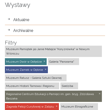
Wystawy
wystawy
Aktualne
Archiwalne
Filtry
Muzeum Pamiątek po Janie Matejce "Koryznówka" w Nowym
Wiśniczu
Muzeum Dwór w Dołędze
Galeria "Panorama"
Muzeum Zamek w Dębnie
Muzeum Ratusz - Galeria Sztuki Dawnej
Muzeum Historii Tarnowa i Regionu
Siedziba
Regionalne Centrum Edukacji o Pamięci im. gen. bryg. Zdzisława
Baszaka
Zagroda Felicji Curyłowej w Zalipiu
Muzeum Etnograficzne