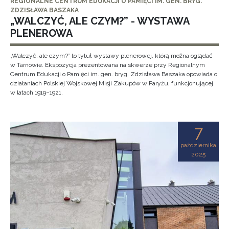
REGIONALNE CENTRUM EDUKACJI O PAMIĘCI IM. GEN. BRYG.
ZDZISŁAWA BASZAKA
„WALCZYĆ, ALE CZYM?” - WYSTAWA
PLENEROWA
„Walczyć, ale czym?” to tytuł wystawy plenerowej, którą można oglądać
w Tarnowie. Ekspozycja prezentowana na skwerze przy Regionalnym
Centrum Edukacji o Pamięci im. gen. bryg. Zdzisława Baszaka opowiada o
działaniach Polskiej Wojskowej Misji Zakupów w Paryżu, funkcjonującej
w latach 1919–1921.
7
października
2025