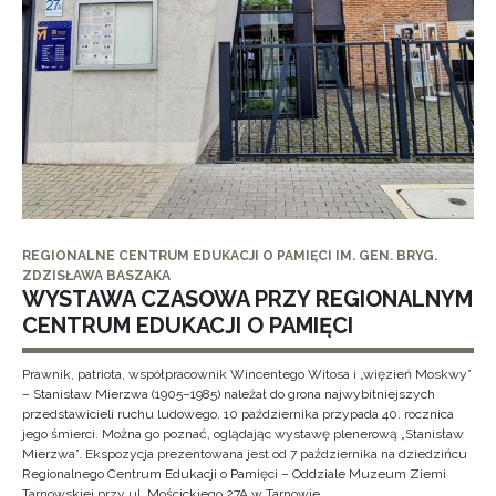
REGIONALNE CENTRUM EDUKACJI O PAMIĘCI IM. GEN. BRYG.
ZDZISŁAWA BASZAKA
WYSTAWA CZASOWA PRZY REGIONALNYM
CENTRUM EDUKACJI O PAMIĘCI
Prawnik, patriota, współpracownik Wincentego Witosa i „więzień Moskwy”
– Stanisław Mierzwa (1905–1985) należał do grona najwybitniejszych
przedstawicieli ruchu ludowego. 10 października przypada 40. rocznica
jego śmierci. Można go poznać, oglądając wystawę plenerową „Stanisław
Mierzwa”. Ekspozycja prezentowana jest od 7 października na dziedzińcu
Regionalnego Centrum Edukacji o Pamięci – Oddziale Muzeum Ziemi
Tarnowskiej przy ul. Mościckiego 27A w Tarnowie.