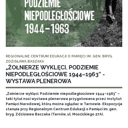
REGIONALNE CENTRUM EDUKACJI O PAMIĘCI IM. GEN. BRYG.
ZDZISŁAWA BASZAKA
„ŻOŁNIERZE WYKLĘCI. PODZIEMIE
NIEPODLEGŁOŚCIOWE 1944–1963” -
WYSTAWA PLENEROWA
„Żołnierze wyklęci. Podziemie niepodległościowe 1944–1963” –
taki tytuł nosi wystawa plenerowa przygotowana przez Instytut
Pamięci Narodowej, którą można oglądać w Tarnowie. Ekspozycja
stanęła przy Regionalnym Centrum Edukacji o Pamięci im. gen.
bryg. Zdzisława Baszaka (Tarnów, ul. Mościckiego 27A).