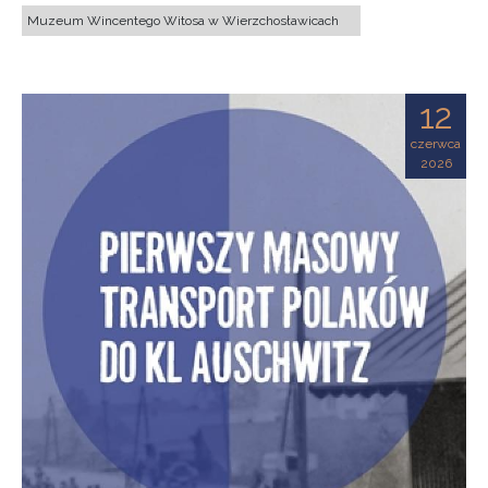
Muzeum Wincentego Witosa w Wierzchosławicach
12
czerwca
2026