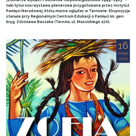
„Żołnierze wyklęci. Podziemie niepodległościowe 1944–1963” –
taki tytuł nosi wystawa plenerowa przygotowana przez Instytut
Pamięci Narodowej, którą można oglądać w Tarnowie. Ekspozycja
stanęła przy Regionalnym Centrum Edukacji o Pamięci im. gen.
bryg. Zdzisława Baszaka (Tarnów, ul. Mościckiego 27A).
16
lutego
2026