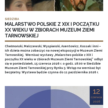
SIEDZIBA
MALARSTWO POLSKIE Z XIX I POCZĄTKU
XX WIEKU W ZBIORACH MUZEUM ZIEMI
TARNOWSKIEJ
Chełmoński, Malczewski, Wyspiański, Axentowicz, Kossak i inni –
ich dzieła można zobaczyć na nowej ekspozycji w Muzeum Ziemi
Tarnowskiej. Wernisaż wystawy „Malarstwo polskie z XIX i
początku XX wieku w zbiorach Muzeum Ziemi Tarnowskiej” odbył
się w poniedziałek, 15 czerwca 2026 r. o godz. 18:00 w Siedzibie
Muzeum Ziemi Tarnowskiej przy Rynku 3. Wstęp na wernisaż był
bezpłatny. Wystawa będzie czynna do 11 października 2026 r.
12
czerwca
2026