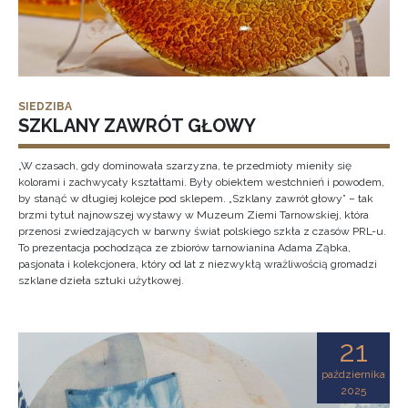
SIEDZIBA
SZKLANY ZAWRÓT GŁOWY
„W czasach, gdy dominowała szarzyzna, te przedmioty mieniły się
kolorami i zachwycały kształtami. Były obiektem westchnień i powodem,
by stanąć w długiej kolejce pod sklepem. „Szklany zawrót głowy” – tak
brzmi tytuł najnowszej wystawy w Muzeum Ziemi Tarnowskiej, która
przenosi zwiedzających w barwny świat polskiego szkła z czasów PRL-u.
To prezentacja pochodząca ze zbiorów tarnowianina Adama Ząbka,
pasjonata i kolekcjonera, który od lat z niezwykłą wrażliwością gromadzi
szklane dzieła sztuki użytkowej.
21
października
2025