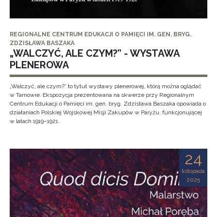
REGIONALNE CENTRUM EDUKACJI O PAMIĘCI IM. GEN. BRYG.
ZDZISŁAWA BASZAKA
„WALCZYĆ, ALE CZYM?” - WYSTAWA
PLENEROWA
„Walczyć, ale czym?” to tytuł wystawy plenerowej, którą można oglądać
w Tarnowie. Ekspozycja prezentowana na skwerze przy Regionalnym
Centrum Edukacji o Pamięci im. gen. bryg. Zdzisława Baszaka opowiada o
działaniach Polskiej Wojskowej Misji Zakupów w Paryżu, funkcjonującej
w latach 1919–1921.
24
listopada
2025