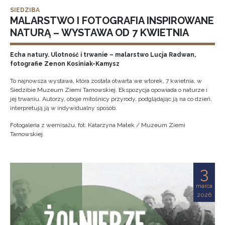
SIEDZIBA
MALARSTWO I FOTOGRAFIA INSPIROWANE
NATURĄ – WYSTAWA OD 7 KWIETNIA
Echa natury. Ulotność i trwanie – malarstwo Lucja Radwan,
fotografie Zenon Kosiniak-Kamysz
To najnowsza wystawa, która została otwarta we wtorek, 7 kwietnia, w
Siedzibie Muzeum Ziemi Tarnowskiej. Ekspozycja opowiada o naturze i
jej trwaniu. Autorzy, oboje miłośnicy przyrody, podglądając ją na co dzień,
interpretują ją w indywidualny sposób.
Fotogaleria z wernisażu, fot: Katarzyna Małek / Muzeum Ziemi
Tarnowskiej
3
marca
2026