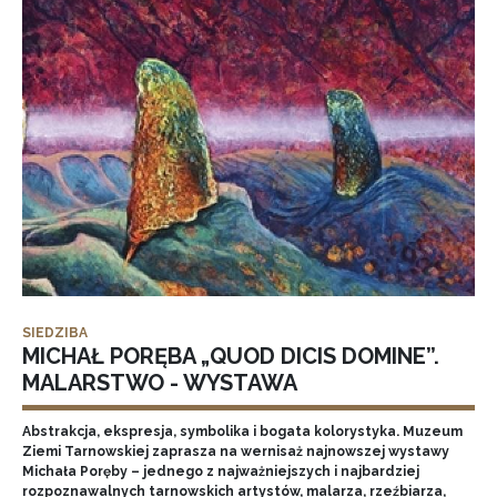
SIEDZIBA
MICHAŁ PORĘBA „QUOD DICIS DOMINE”.
MALARSTWO - WYSTAWA
Abstrakcja, ekspresja, symbolika i bogata kolorystyka. Muzeum
Ziemi Tarnowskiej zaprasza na wernisaż najnowszej wystawy
Michała Poręby – jednego z najważniejszych i najbardziej
rozpoznawalnych tarnowskich artystów, malarza, rzeźbiarza,