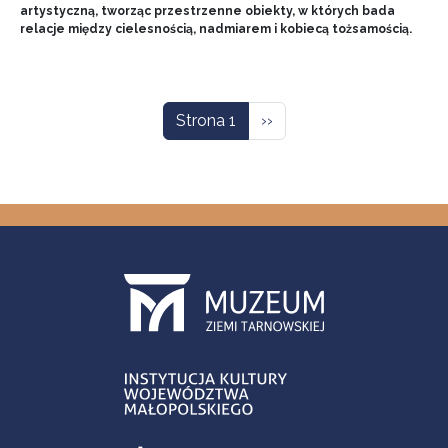
artystyczną, tworząc przestrzenne obiekty, w których bada
relacje między cielesnością, nadmiarem i kobiecą tożsamością.
Stronicowanie
Następna strona
Strona 1
››