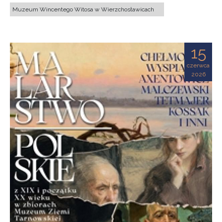
Muzeum Wincentego Witosa w Wierzchosławicach
15
czerwca
2026