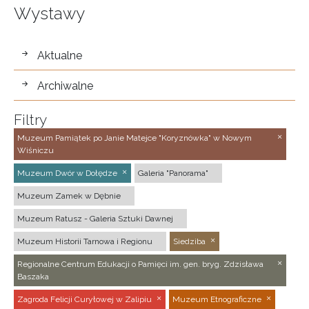
Wystawy
wystawy
Aktualne
Archiwalne
Filtry
Muzeum Pamiątek po Janie Matejce "Koryznówka" w Nowym
Wiśniczu
Muzeum Dwór w Dołędze
Galeria "Panorama"
Muzeum Zamek w Dębnie
Muzeum Ratusz - Galeria Sztuki Dawnej
Muzeum Historii Tarnowa i Regionu
Siedziba
Regionalne Centrum Edukacji o Pamięci im. gen. bryg. Zdzisława
Baszaka
Zagroda Felicji Curyłowej w Zalipiu
Muzeum Etnograficzne