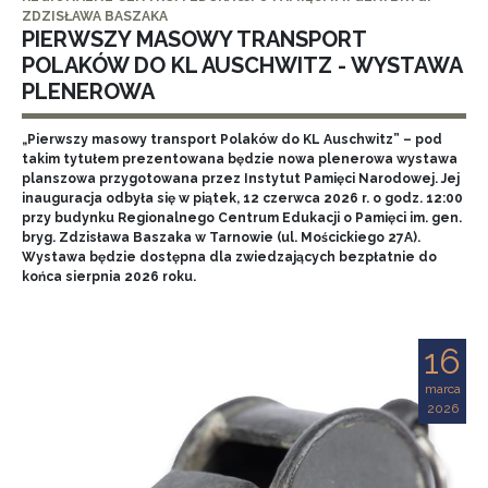
ZDZISŁAWA BASZAKA
PIERWSZY MASOWY TRANSPORT
POLAKÓW DO KL AUSCHWITZ - WYSTAWA
PLENEROWA
„Pierwszy masowy transport Polaków do KL Auschwitz” – pod
takim tytułem prezentowana będzie nowa plenerowa wystawa
planszowa przygotowana przez Instytut Pamięci Narodowej. Jej
inauguracja odbyła się w piątek, 12 czerwca 2026 r. o godz. 12:00
przy budynku Regionalnego Centrum Edukacji o Pamięci im. gen.
bryg. Zdzisława Baszaka w Tarnowie (ul. Mościckiego 27A).
Wystawa będzie dostępna dla zwiedzających bezpłatnie do
końca sierpnia 2026 roku.
16
marca
2026