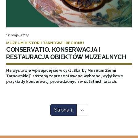
12 maja, 2025
MUZEUM HISTORII TARNOWA I REGIONU
CONSERVATIO. KONSERWACJA I
RESTAURACJA OBIEKTÓW MUZEALNYCH
Na wystawie wpisującej się w cykl „Skarby Muzeum Ziemi
Tarnowskiej” zostaną zaprezentowane wybrane, wyjątkowe
przykłady konserwacji prowadzonych w ostatnich latach.
Stronicowanie
Następna strona
Strona 1
››