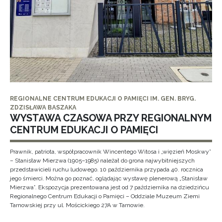
REGIONALNE CENTRUM EDUKACJI O PAMIĘCI IM. GEN. BRYG.
ZDZISŁAWA BASZAKA
WYSTAWA CZASOWA PRZY REGIONALNYM
CENTRUM EDUKACJI O PAMIĘCI
Prawnik, patriota, współpracownik Wincentego Witosa i „więzień Moskwy”
– Stanisław Mierzwa (1905–1985) należał do grona najwybitniejszych
przedstawicieli ruchu ludowego. 10 października przypada 40. rocznica
jego śmierci. Można go poznać, oglądając wystawę plenerową „Stanisław
Mierzwa”. Ekspozycja prezentowana jest od 7 października na dziedzińcu
Regionalnego Centrum Edukacji o Pamięci – Oddziale Muzeum Ziemi
Tarnowskiej przy ul. Mościckiego 27A w Tarnowie.