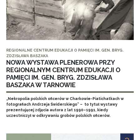
REGIONALNE CENTRUM EDUKACJI O PAMIĘCI IM. GEN. BRYG.
ZDZISŁAWA BASZAKA
NOWA WYSTAWA PLENEROWA PRZY
REGIONALNYM CENTRUM EDUKACJI O
PAMIĘCI IM. GEN. BRYG. ZDZISŁAWA
BASZAKA W TARNOWIE
„Nekropolia polskich oficerów w Charkowie-Piatichatkach w
fotografiach Andrzeja Świderskiego” – to tytuł wystawy
prezentującej zdjęcia autora z lat 1990–1991, kiedy
uczestniczył w odkrywaniu grobów polskich oficerów.
3