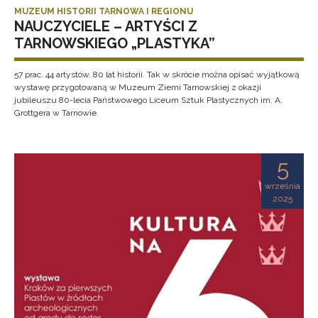
MUZEUM HISTORII TARNOWA I REGIONU
NAUCZYCIELE – ARTYŚCI Z
TARNOWSKIEGO „PLASTYKA”
57 prac. 44 artystów. 80 lat historii. Tak w skrócie można opisać wyjątkową
wystawę przygotowaną w Muzeum Ziemi Tarnowskiej z okazji
jubileuszu 80-lecia Państwowego Liceum Sztuk Plastycznych im. A.
Grottgera w Tarnowie.
5
września
2025