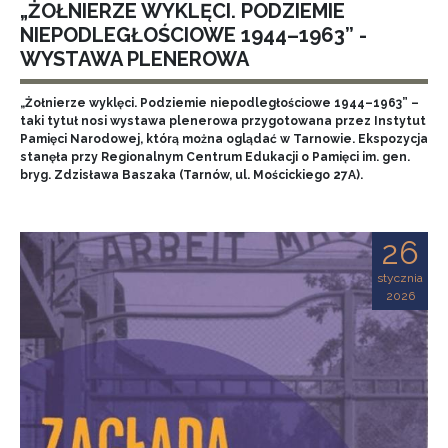
„ŻOŁNIERZE WYKLĘCI. PODZIEMIE
NIEPODLEGŁOŚCIOWE 1944–1963” -
WYSTAWA PLENEROWA
„Żołnierze wyklęci. Podziemie niepodległościowe 1944–1963” –
taki tytuł nosi wystawa plenerowa przygotowana przez Instytut
Pamięci Narodowej, którą można oglądać w Tarnowie. Ekspozycja
stanęła przy Regionalnym Centrum Edukacji o Pamięci im. gen.
bryg. Zdzisława Baszaka (Tarnów, ul. Mościckiego 27A).
26
stycznia
2026