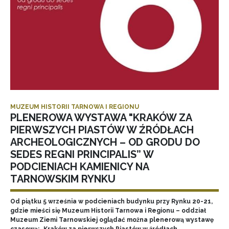
MUZEUM HISTORII TARNOWA I REGIONU
PLENEROWA WYSTAWA "KRAKÓW ZA
PIERWSZYCH PIASTÓW W ŹRÓDŁACH
ARCHEOLOGICZNYCH – OD GRODU DO
SEDES REGNI PRINCIPALIS” W
PODCIENIACH KAMIENICY NA
TARNOWSKIM RYNKU
Od piątku 5 września w podcieniach budynku przy Rynku 20-21,
gdzie mieści się Muzeum Historii Tarnowa i Regionu – oddział
Muzeum Ziemi Tarnowskiej oglądać można plenerową wystawę