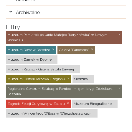
Archiwalne
Filtry
Muzeum Pamiątek po Janie Matejce "Koryznówka" w Nowym
Wiśniczu
Muzeum Dwór w Dołędze
Galeria "Panorama"
Muzeum Zamek w Dębnie
Muzeum Ratusz - Galeria Sztuki Dawnej
Muzeum Historii Tarnowa i Regionu
Siedziba
Regionalne Centrum Edukacji o Pamięci im. gen. bryg. Zdzisława
Baszaka
Zagroda Felicji Curyłowej w Zalipiu
Muzeum Etnograficzne
Muzeum Wincentego Witosa w Wierzchosławicach