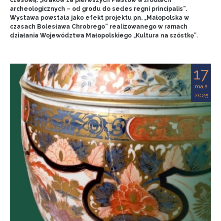
czasową: „Kraków za pierwszych Piastów w źródłach
archeologicznych – od grodu do sedes regni principalis”.
Wystawa powstała jako efekt projektu pn. „Małopolska w
czasach Bolesława Chrobrego” realizowanego w ramach
działania Województwa Małopolskiego „Kultura na szóstkę”.
17
maja
2025