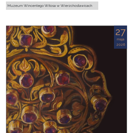
Muzeum Wincentego Witosa w Wierzchosławicach
27
maja
2026