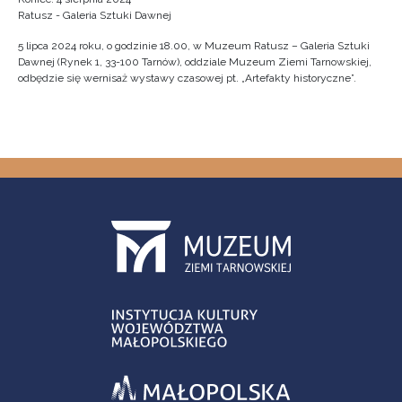
Ratusz - Galeria Sztuki Dawnej
5 lipca 2024 roku, o godzinie 18.00, w Muzeum Ratusz – Galeria Sztuki
Dawnej (Rynek 1, 33-100 Tarnów), oddziale Muzeum Ziemi Tarnowskiej,
odbędzie się wernisaż wystawy czasowej pt. „Artefakty historyczne”.