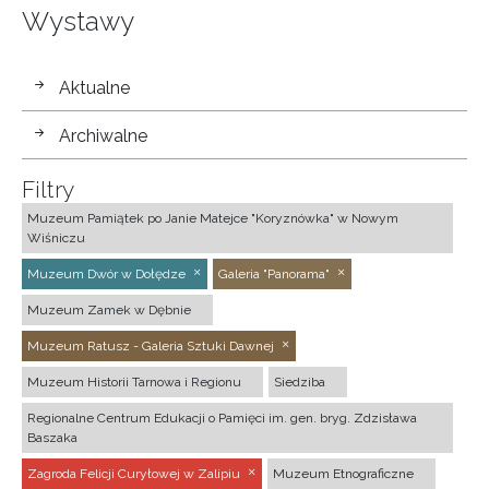
Wystawy
wystawy
Aktualne
Archiwalne
Filtry
Muzeum Pamiątek po Janie Matejce "Koryznówka" w Nowym
Wiśniczu
Muzeum Dwór w Dołędze
Galeria "Panorama"
Muzeum Zamek w Dębnie
Muzeum Ratusz - Galeria Sztuki Dawnej
Muzeum Historii Tarnowa i Regionu
Siedziba
Regionalne Centrum Edukacji o Pamięci im. gen. bryg. Zdzisława
Baszaka
Zagroda Felicji Curyłowej w Zalipiu
Muzeum Etnograficzne