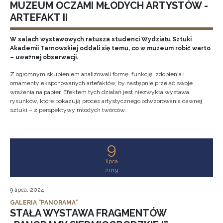
MUZEUM OCZAMI MŁODYCH ARTYSTÓW -
ARTEFAKT II
W salach wystawowych ratusza studenci Wydziału Sztuki
Akademii Tarnowskiej oddali się temu, co w muzeum robić warto
– uważnej obserwacji.
Z ogromnym skupieniem analizowali formę, funkcję, zdobienia i
ornamenty eksponowanych artefaktów, by następnie przelać swoje
wrażenia na papier. Efektem tych działań jest niezwykła wystawa
rysunków, które pokazują proces artystycznego odwzorowania dawnej
sztuki – z perspektywy młodych twórców.
9
lipca
2019
9 lipca, 2024
GALERIA "PANORAMA"
STAŁA WYSTAWA FRAGMENTÓW