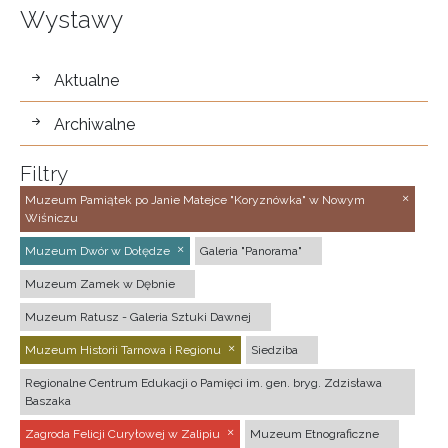
Wystawy
wystawy
Aktualne
Archiwalne
Filtry
Muzeum Pamiątek po Janie Matejce "Koryznówka" w Nowym
Wiśniczu
Muzeum Dwór w Dołędze
Galeria "Panorama"
Muzeum Zamek w Dębnie
Muzeum Ratusz - Galeria Sztuki Dawnej
Muzeum Historii Tarnowa i Regionu
Siedziba
Regionalne Centrum Edukacji o Pamięci im. gen. bryg. Zdzisława
Baszaka
Zagroda Felicji Curyłowej w Zalipiu
Muzeum Etnograficzne