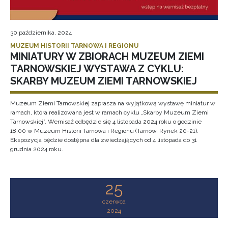
30 października, 2024
MUZEUM HISTORII TARNOWA I REGIONU
MINIATURY W ZBIORACH MUZEUM ZIEMI
TARNOWSKIEJ WYSTAWA Z CYKLU:
SKARBY MUZEUM ZIEMI TARNOWSKIEJ
Muzeum Ziemi Tarnowskiej zaprasza na wyjątkową wystawę miniatur w
ramach, która realizowana jest w ramach cyklu „Skarby Muzeum Ziemi
Tarnowskiej”. Wernisaż odbędzie się 4 listopada 2024 roku o godzinie
18:00 w Muzeum Historii Tarnowa i Regionu (Tarnów, Rynek 20-21).
Ekspozycja będzie dostępna dla zwiedzających od 4 listopada do 31
grudnia 2024 roku.
25
czerwca
2024