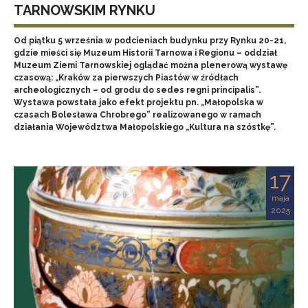
TARNOWSKIM RYNKU
Od piątku 5 września w podcieniach budynku przy Rynku 20-21,
gdzie mieści się Muzeum Historii Tarnowa i Regionu – oddział
Muzeum Ziemi Tarnowskiej oglądać można plenerową wystawę
czasową: „Kraków za pierwszych Piastów w źródłach
archeologicznych – od grodu do sedes regni principalis”.
Wystawa powstała jako efekt projektu pn. „Małopolska w
czasach Bolesława Chrobrego” realizowanego w ramach
działania Województwa Małopolskiego „Kultura na szóstkę”.
17
maja
2025