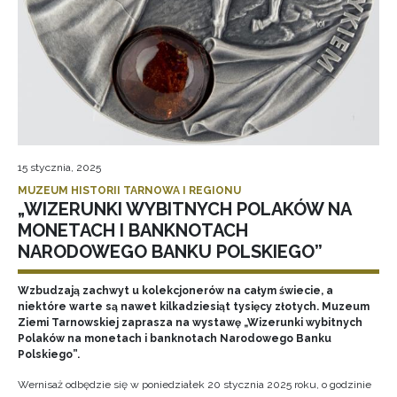
15 stycznia, 2025
MUZEUM HISTORII TARNOWA I REGIONU
„WIZERUNKI WYBITNYCH POLAKÓW NA
MONETACH I BANKNOTACH
NARODOWEGO BANKU POLSKIEGO”
Wzbudzają zachwyt u kolekcjonerów na całym świecie, a
niektóre warte są nawet kilkadziesiąt tysięcy złotych. Muzeum
Ziemi Tarnowskiej zaprasza na wystawę „Wizerunki wybitnych
Polaków na monetach i banknotach Narodowego Banku
Polskiego”.
Wernisaż odbędzie się w poniedziałek 20 stycznia 2025 roku, o godzinie