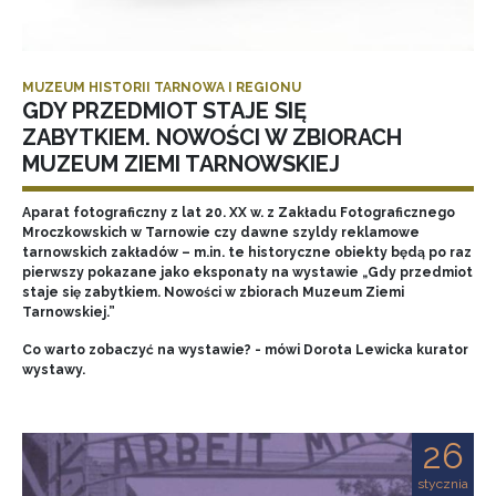
MUZEUM HISTORII TARNOWA I REGIONU
GDY PRZEDMIOT STAJE SIĘ
ZABYTKIEM. NOWOŚCI W ZBIORACH
MUZEUM ZIEMI TARNOWSKIEJ
Aparat fotograficzny z lat 20. XX w. z Zakładu Fotograficznego
Mroczkowskich w Tarnowie czy dawne szyldy reklamowe
tarnowskich zakładów – m.in. te historyczne obiekty będą po raz
pierwszy pokazane jako eksponaty na wystawie „Gdy przedmiot
staje się zabytkiem. Nowości w zbiorach Muzeum Ziemi
Tarnowskiej.”
Co warto zobaczyć na wystawie? - mówi Dorota Lewicka kurator
wystawy.
26
stycznia