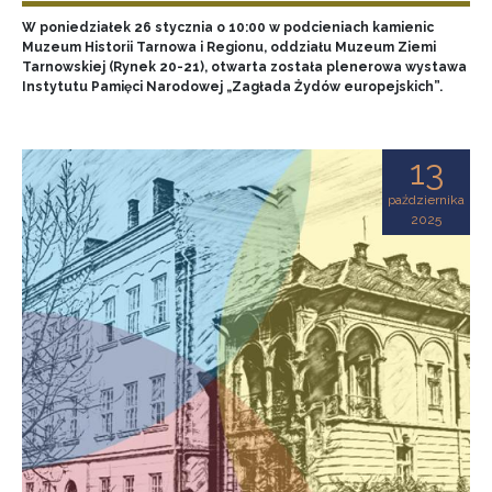
W poniedziałek 26 stycznia o 10:00 w podcieniach kamienic
Muzeum Historii Tarnowa i Regionu, oddziału Muzeum Ziemi
Tarnowskiej (Rynek 20-21), otwarta została plenerowa wystawa
Instytutu Pamięci Narodowej „Zagłada Żydów europejskich”.
13
października
2025