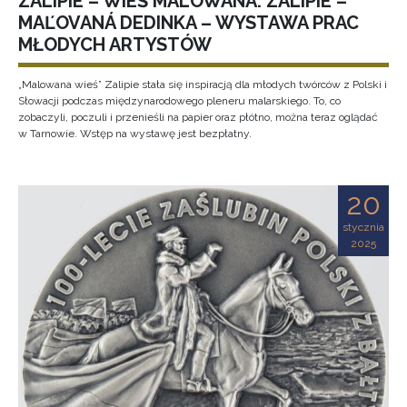
ZALIPIE – WIEŚ MALOWANA. ZALIPIE –
MAĽOVANÁ DEDINKA – WYSTAWA PRAC
MŁODYCH ARTYSTÓW
„Malowana wieś” Zalipie stała się inspiracją dla młodych twórców z Polski i
Słowacji podczas międzynarodowego pleneru malarskiego. To, co
zobaczyli, poczuli i przenieśli na papier oraz płótno, można teraz oglądać
w Tarnowie. Wstęp na wystawę jest bezpłatny.
20
stycznia
2025