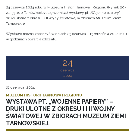
24 czerwca 2024 roku w Muzeum Historii Tarnowa i Regionu (Rynek 20-
21, 33-100 Tarnów) odbył się wernisaż wystawy pt. „Wojenne papiery” –
druki ulotne z okresu I i II wojny światowej w zbiorach Muzeum Ziemi
Tarnowskiej.
Wystawę można zobaczyć w dniach 25 czerwca – 15 września 2024 roku
w godzinach otwarcia oddziału.
24
czerwca
2024
18 czerwca, 2024
MUZEUM HISTORII TARNOWA I REGIONU
WYSTAWA PT. „WOJENNE PAPIERY” –
DRUKI ULOTNE Z OKRESU I I II WOJNY
ŚWIATOWEJ W ZBIORACH MUZEUM ZIEMI
TARNOWSKIEJ.