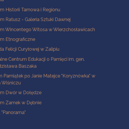
 Historii Tarnowa i Regionu
 Ratusz - Galeria Sztuki Dawnej
m Wincentego Witosa w Wierzchosławicach
m Etnograficzne
a Felicji Curyłowej w Zalipiu
lne Centrum Edukacji o Pamięci im. gen.
dzisława Baszaka
 Pamiątek po Janie Matejce "Koryznówka" w
Wiśniczu
m Dwór w Dołędze
m Zamek w Dębnie
a "Panorama"