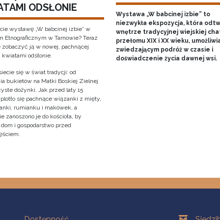
ATAMI ODSŁONIE
Wystawa „W babcinej izbie” to
niezwykła ekspozycja, która odt
cie wystawę „W babcinej izbie” w
wnętrze tradycyjnej wiejskiej cha
Etnograficznym w Tarnowie? Teraz
przełomu XIX i XX wieku, umożliwi
 zobaczyć ją w nowej, pachnącej
zwiedzającym podróż w czasie i
i kwiatami odsłonie.
doświadczenie życia dawnej wsi.
iecie się w świat tradycji: od
ia bukietów na Matki Boskiej Zielnej
yste dożynki. Jak przed laty 15
 plotło się pachnące wiązanki z mięty,
anki, rumianku i makówek, a
e zanoszono je do kościoła, by
y dom i gospodarstwo przed
ęściem.
Na skróty
Oddziały
Dostępność
Siedzi