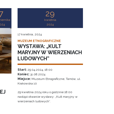
7
29
iernika
kwietnia
024
2024
17 kwietnia, 2024
MUZEUM ETNOGRAFICZNE
WYSTAWA: „KULT
MARYJNY W WIERZENIACH
LUDOWYCH”
Start:
29.04.2024, 18:00
Koniec:
31.08.2024
Miejsce:
Muzeum Etnograficzne, Tarnów, ul.
Krakowska 10
EJ
29 kwietnia 2024 roku o godzinie 18:00
nastąpi otwarcie wystawy: „Kult maryjny w
wierzeniach ludowych”.