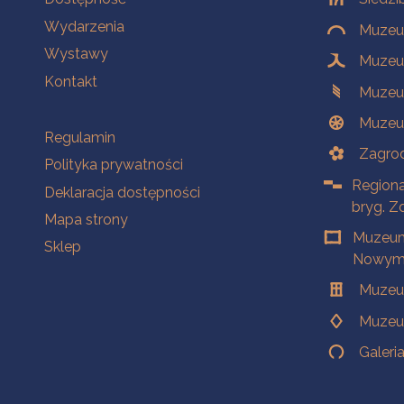
Wydarzenia
Muzeum
Wystawy
Muzeum
Kontakt
Muzeu
Muzeu
Na skróty
Regulamin
Zagrod
Polityka prywatności
Regiona
Deklaracja dostępności
bryg. Z
Mapa strony
Muzeum
Sklep
Nowym 
Muzeu
Muzeu
Galeri