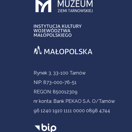
Informacje kontaktowe
Rynek 3, 33-100 Tarnów
NIP: 873-000-76-51
REGON: 850012309
nr konta: Bank PEKAO S.A. O/Tarnów
96 1240 1910 1111 0000 0898 4744