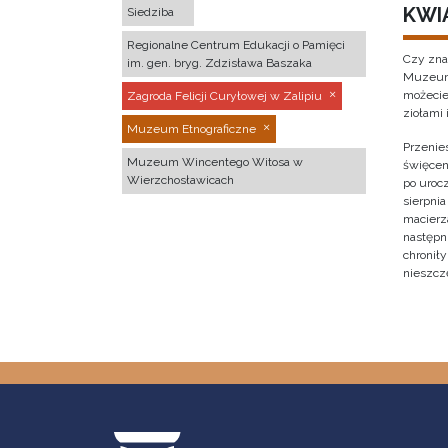
KWI
Siedziba
Regionalne Centrum Edukacji o Pamięci
Czy zna
im. gen. bryg. Zdzisława Baszaka
Muzeum 
możecie
Zagroda Felicji Curyłowej w Zalipiu
ziołami 
Muzeum Etnograficzne
Przenies
Muzeum Wincentego Witosa w
święcen
Wierzchosławicach
po urocz
sierpnia
macierz
następni
chronił
nieszcz