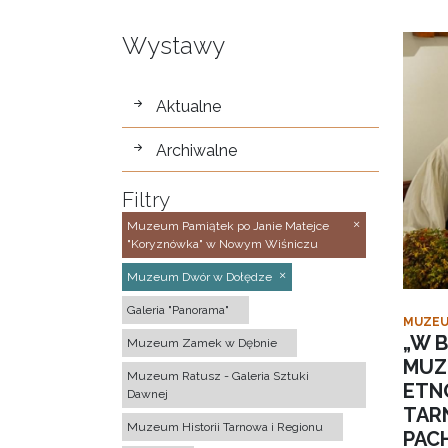
Wystawy
wystawy
Aktualne
Archiwalne
Filtry
Muzeum Pamiątek po Janie Matejce
"Koryznówka" w Nowym Wiśniczu
Muzeum Dwór w Dołędze
Galeria "Panorama"
MUZEU
„W B
Muzeum Zamek w Dębnie
MUZ
Muzeum Ratusz - Galeria Sztuki
ETN
Dawnej
TAR
Muzeum Historii Tarnowa i Regionu
PACH