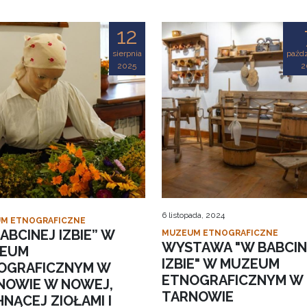
12
sierpnia
paźdz
2025
2
6 listopada, 2024
M ETNOGRAFICZNE
ABCINEJ IZBIE” W
MUZEUM ETNOGRAFICZNE
WYSTAWA "W BABCIN
EUM
IZBIE" W MUZEUM
OGRAFICZNYM W
ETNOGRAFICZNYM W
NOWIE W NOWEJ,
TARNOWIE
NĄCEJ ZIOŁAMI I