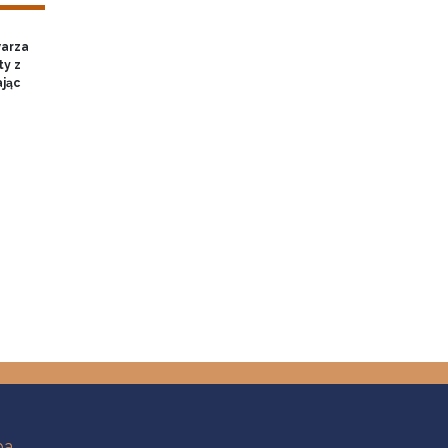
warza
ty z
ając
ba