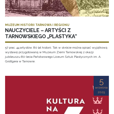
MUZEUM HISTORII TARNOWA I REGIONU
NAUCZYCIELE – ARTYŚCI Z
TARNOWSKIEGO „PLASTYKA”
57 prac. 44 artystów. 80 lat historii. Tak w skrócie można opisać wyjątkową
wystawę przygotowaną w Muzeum Ziemi Tarnowskiej z okazji
jubileuszu 80-lecia Państwowego Liceum Sztuk Plastycznych im. A.
Grottgera w Tarnowie.
5
września
2025