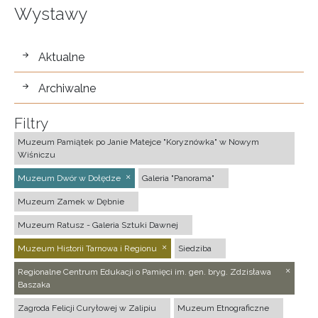
Wystawy
wystawy
Aktualne
Archiwalne
Filtry
Muzeum Pamiątek po Janie Matejce "Koryznówka" w Nowym
Wiśniczu
Muzeum Dwór w Dołędze
Galeria "Panorama"
Muzeum Zamek w Dębnie
Muzeum Ratusz - Galeria Sztuki Dawnej
Muzeum Historii Tarnowa i Regionu
Siedziba
Regionalne Centrum Edukacji o Pamięci im. gen. bryg. Zdzisława
Baszaka
Zagroda Felicji Curyłowej w Zalipiu
Muzeum Etnograficzne