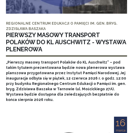
REGIONALNE CENTRUM EDUKACJI O PAMIĘCI IM. GEN. BRYG.
ZDZISŁAWA BASZAKA
PIERWSZY MASOWY TRANSPORT
POLAKÓW DO KL AUSCHWITZ - WYSTAWA
PLENEROWA
„Pierwszy masowy transport Polaków do KL Auschwitz” – pod
takim tytułem prezentowana będzie nowa plenerowa wystawa
planszowa przygotowana przez Instytut Pamięci Narodowej. Jej
inauguracja odbyła się w piątek, 12 czerwca 2026 r. o godz. 12:00
przy budynku Regionalnego Centrum Edukacji o Pamięci im. gen.
bryg. Zdzisława Baszaka w Tarnowie (ul. Mościckiego 27A).
Wystawa będzie dostępna dla zwiedzających bezpłatnie do
końca sierpnia 2026 roku.
16
marca