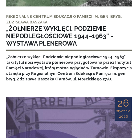
REGIONALNE CENTRUM EDUKACJI O PAMIĘCI IM. GEN. BRYG.
ZDZISŁAWA BASZAKA
„ŻOŁNIERZE WYKLĘCI. PODZIEMIE
NIEPODLEGŁOŚCIOWE 1944–1963” -
WYSTAWA PLENEROWA
„Żołnierze wyklęci. Podziemie niepodległościowe 1944–1963” –
taki tytuł nosi wystawa plenerowa przygotowana przez Instytut
Pamięci Narodowej, którą można oglądać w Tarnowie. Ekspozycja
stanęła przy Regionalnym Centrum Edukacji o Pamięci im. gen.
bryg. Zdzisława Baszaka (Tarnów, ul. Mościckiego 27A).
26
stycznia
2026