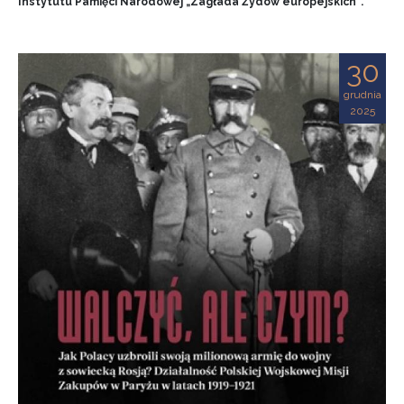
Instytutu Pamięci Narodowej „Zagłada Żydów europejskich”.
30
grudnia
2025