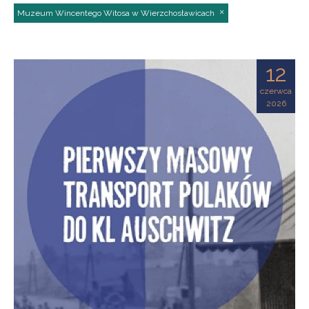
Muzeum Wincentego Witosa w Wierzchosławicach
12
czerwca
2026