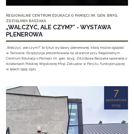
REGIONALNE CENTRUM EDUKACJI O PAMIĘCI IM. GEN. BRYG.
ZDZISŁAWA BASZAKA
„WALCZYĆ, ALE CZYM?” - WYSTAWA
PLENEROWA
„Walczyć, ale czym?” to tytuł wystawy plenerowej, którą można oglądać
w Tarnowie. Ekspozycja prezentowana na skwerze przy Regionalnym
Centrum Edukacji o Pamięci im. gen. bryg. Zdzisława Baszaka opowiada o
działaniach Polskiej Wojskowej Misji Zakupów w Paryżu, funkcjonującej
w latach 1919–1921.
7
października
2025