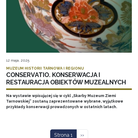
12 maja, 2025
MUZEUM HISTORII TARNOWA I REGIONU
CONSERVATIO. KONSERWACJA I
RESTAURACJA OBIEKTÓW MUZEALNYCH
Na wystawie wpisującej się w cykl „Skarby Muzeum Ziemi
Tarnowskiej” zostaną zaprezentowane wybrane, wyjątkowe
przykłady konserwacji prowadzonych w ostatnich latach.
Stronicowanie
Następna strona
Strona 1
››