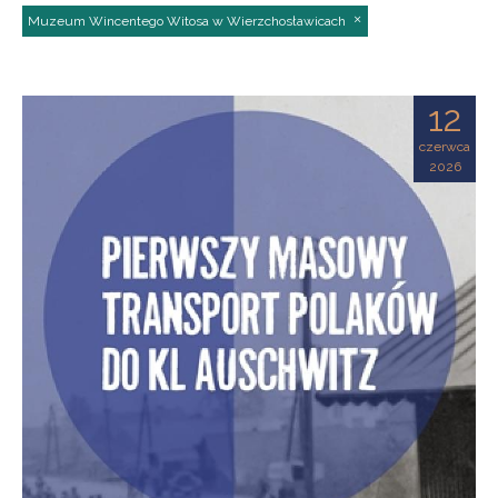
Muzeum Wincentego Witosa w Wierzchosławicach
12
czerwca
2026