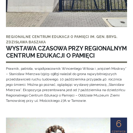
REGIONALNE CENTRUM EDUKACJI O PAMIĘCI IM. GEN. BRYG.
ZDZISŁAWA BASZAKA
WYSTAWA CZASOWA PRZY REGIONALNYM
CENTRUM EDUKACJI O PAMIĘCI
Prawnik, patriota, współpracownik Wincentego Witosa i „więzień Moskwy”
– Stanisław Mierzwa (1905–1985) należał do grona najwybitniejszych
przedstawicieli ruchu ludowego. 10 października przypada 40. rocznica
jego śmierci. Można go poznać, oglądając wystawę plenerową „Stanisław
Mierzwa”. Ekspozycja prezentowana jest od 7 października na dziedzińcu
Regionalnego Centrum Edukacji o Pamięci – Oddziale Muzeum Ziemi
Tarnowskiej przy ul. Mościckiego 27A w Tarnowie.
6
czerwca