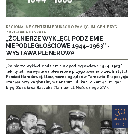
REGIONALNE CENTRUM EDUKACJI O PAMIĘCI IM. GEN. BRYG.
ZDZISŁAWA BASZAKA
„ŻOŁNIERZE WYKLĘCI. PODZIEMIE
NIEPODLEGŁOŚCIOWE 1944–1963” -
WYSTAWA PLENEROWA
„Żołnierze wyklęci. Podziemie niepodległościowe 1944–1963” –
taki tytuł nosi wystawa plenerowa przygotowana przez Instytut
Pamięci Narodowej, którą można oglądać w Tarnowie. Ekspozycja
stanęła przy Regionalnym Centrum Edukacji o Pamięci im. gen.
bryg. Zdzisława Baszaka (Tarnów, ul. Mościckiego 27A).
30
grudnia
2025