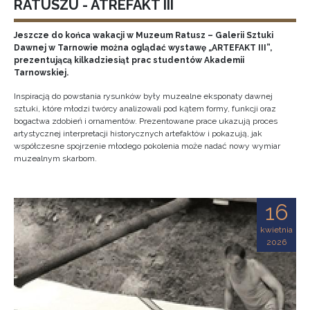
RATUSZU - ATREFAKT III
Jeszcze do końca wakacji w Muzeum Ratusz – Galerii Sztuki
Dawnej w Tarnowie można oglądać wystawę „ARTEFAKT III”,
prezentującą kilkadziesiąt prac studentów Akademii
Tarnowskiej.
Inspiracją do powstania rysunków były muzealne eksponaty dawnej
sztuki, które młodzi twórcy analizowali pod kątem formy, funkcji oraz
bogactwa zdobień i ornamentów. Prezentowane prace ukazują proces
artystycznej interpretacji historycznych artefaktów i pokazują, jak
współczesne spojrzenie młodego pokolenia może nadać nowy wymiar
muzealnym skarbom.
16
kwietnia
2026