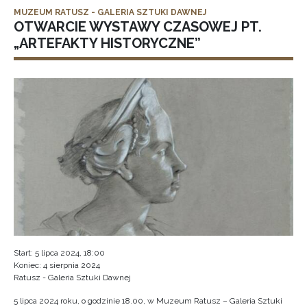
MUZEUM RATUSZ - GALERIA SZTUKI DAWNEJ
OTWARCIE WYSTAWY CZASOWEJ PT.
„ARTEFAKTY HISTORYCZNE”
Start: 5 lipca 2024, 18:00
Koniec: 4 sierpnia 2024
Ratusz - Galeria Sztuki Dawnej
5 lipca 2024 roku, o godzinie 18.00, w Muzeum Ratusz – Galeria Sztuki