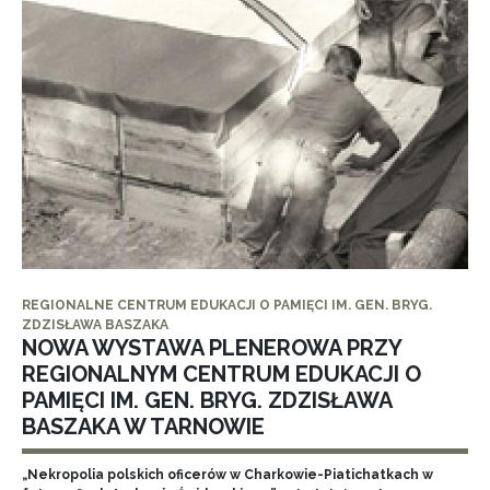
REGIONALNE CENTRUM EDUKACJI O PAMIĘCI IM. GEN. BRYG.
ZDZISŁAWA BASZAKA
NOWA WYSTAWA PLENEROWA PRZY
REGIONALNYM CENTRUM EDUKACJI O
PAMIĘCI IM. GEN. BRYG. ZDZISŁAWA
BASZAKA W TARNOWIE
„Nekropolia polskich oficerów w Charkowie-Piatichatkach w