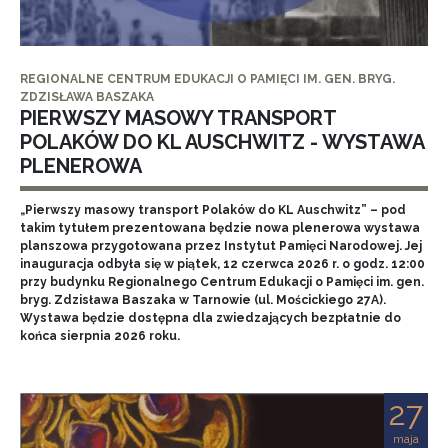
REGIONALNE CENTRUM EDUKACJI O PAMIĘCI IM. GEN. BRYG.
ZDZISŁAWA BASZAKA
PIERWSZY MASOWY TRANSPORT
POLAKÓW DO KL AUSCHWITZ - WYSTAWA
PLENEROWA
„Pierwszy masowy transport Polaków do KL Auschwitz” – pod
takim tytułem prezentowana będzie nowa plenerowa wystawa
planszowa przygotowana przez Instytut Pamięci Narodowej. Jej
inauguracja odbyła się w piątek, 12 czerwca 2026 r. o godz. 12:00
przy budynku Regionalnego Centrum Edukacji o Pamięci im. gen.
bryg. Zdzisława Baszaka w Tarnowie (ul. Mościckiego 27A).
Wystawa będzie dostępna dla zwiedzających bezpłatnie do
końca sierpnia 2026 roku.
27
maja