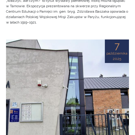
„Walczyć, ale czym?” to tytuł wystawy plenerowej, którą można oglądać
w Tarnowie. Ekspozycja prezentowana na skwerze przy Regionalnym
Centrum Edukacji o Pamięci im. gen. bryg. Zdzisława Baszaka opowiada o
działaniach Polskiej Wojskowej Misji Zakupów w Paryżu, funkcjonującej
w latach 1919–1921.
7
października
2025