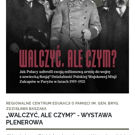
REGIONALNE CENTRUM EDUKACJI O PAMIĘCI IM. GEN. BRYG.
ZDZISŁAWA BASZAKA
„WALCZYĆ, ALE CZYM?” - WYSTAWA
PLENEROWA