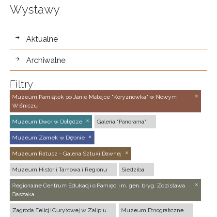
Wystawy
wystawy
Aktualne
Archiwalne
Filtry
Muzeum Pamiątek po Janie Matejce "Koryznówka" w Nowym
Wiśniczu
Muzeum Dwór w Dołędze
Galeria "Panorama"
Muzeum Zamek w Dębnie
Muzeum Ratusz - Galeria Sztuki Dawnej
Muzeum Historii Tarnowa i Regionu
Siedziba
Regionalne Centrum Edukacji o Pamięci im. gen. bryg. Zdzisława
Baszaka
Zagroda Felicji Curyłowej w Zalipiu
Muzeum Etnograficzne