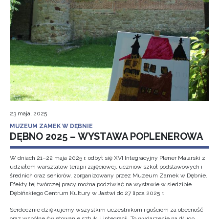
23 maja, 2025
MUZEUM ZAMEK W DĘBNIE
DĘBNO 2025 – WYSTAWA POPLENEROWA
W dniach 21–22 maja 2025 r. odbył się XVI Integracyjny Plener Malarski z
udziałem warsztatów terapii zajęciowej, uczniów szkół podstawowych i
średnich oraz seniorów, zorganizowany przez Muzeum Zamek w Dębnie.
Efekty tej twórczej pracy można podziwiać na wystawie w siedzibie
Dębińskiego Centrum Kultury w Jastwi do 27 lipca 2025 r.
Serdecznie dziękujemy wszystkim uczestnikom i gościom za obecność
oraz wspólne świętowanie sztuki i integracji. To wydarzenie na długo