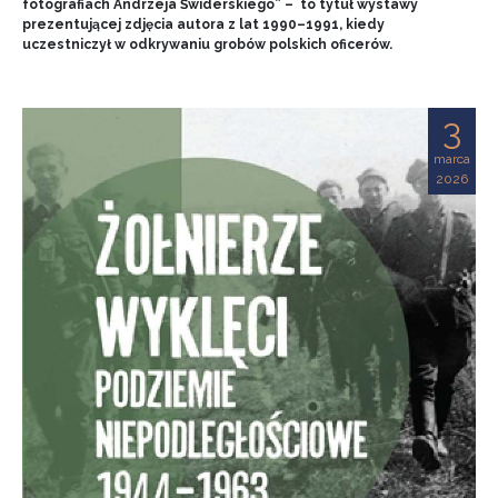
fotografiach Andrzeja Świderskiego” – to tytuł wystawy
prezentującej zdjęcia autora z lat 1990–1991, kiedy
uczestniczył w odkrywaniu grobów polskich oficerów.
3
marca
2026