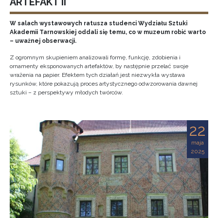
ARTEFAKT II
W salach wystawowych ratusza studenci Wydziału Sztuki
Akademii Tarnowskiej oddali się temu, co w muzeum robić warto
– uważnej obserwacji.
Z ogromnym skupieniem analizowali formę, funkcję, zdobienia i
ornamenty eksponowanych artefaktów, by następnie przelać swoje
wrażenia na papier. Efektem tych działań jest niezwykła wystawa
rysunków, które pokazują proces artystycznego odwzorowania dawnej
sztuki – z perspektywy młodych twórców.
22
maja
2025