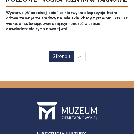
Wystawa „W babcinej izbie” to niezwykła ekspozycja, która
odtwarza wnętrze tradycyjnej wiejskiej chaty z przełomu XIX i XX
wieku, umożliwiając zwiedzającym podróż w czasie i
doświadczenie życia dawnej wsi.
Stronicowanie
Następna strona
Strona 1
››