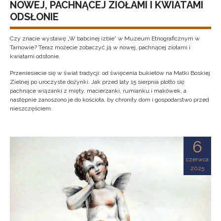
NOWEJ, PACHNĄCEJ ZIOŁAMI I KWIATAMI
ODSŁONIE
Czy znacie wystawę „W babcinej izbie” w Muzeum Etnograficznym w
Tarnowie? Teraz możecie zobaczyć ją w nowej, pachnącej ziołami i
kwiatami odsłonie.
Przeniesiecie się w świat tradycji: od święcenia bukietów na Matki Boskiej
Zielnej po uroczyste dożynki. Jak przed laty 15 sierpnia plotło się
pachnące wiązanki z mięty, macierzanki, rumianku i makówek, a
następnie zanoszono je do kościoła, by chroniły dom i gospodarstwo przed
nieszczęściem.
6
czerwca
2025