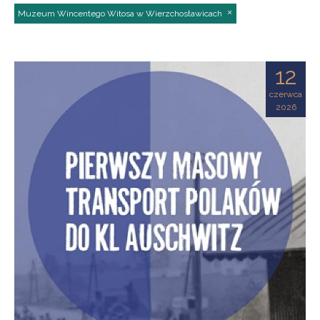
Muzeum Wincentego Witosa w Wierzchosławicach
12
czerwca
2026