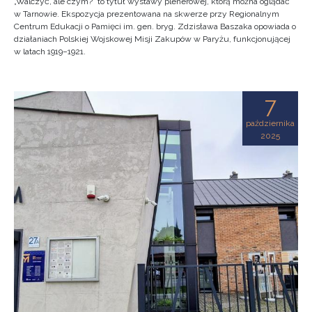
„Walczyć, ale czym?” to tytuł wystawy plenerowej, którą można oglądać
w Tarnowie. Ekspozycja prezentowana na skwerze przy Regionalnym
Centrum Edukacji o Pamięci im. gen. bryg. Zdzisława Baszaka opowiada o
działaniach Polskiej Wojskowej Misji Zakupów w Paryżu, funkcjonującej
w latach 1919–1921.
7
października
2025