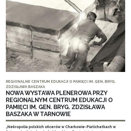
REGIONALNE CENTRUM EDUKACJI O PAMIĘCI IM. GEN. BRYG.
ZDZISŁAWA BASZAKA
NOWA WYSTAWA PLENEROWA PRZY
REGIONALNYM CENTRUM EDUKACJI O
PAMIĘCI IM. GEN. BRYG. ZDZISŁAWA
BASZAKA W TARNOWIE
„Nekropolia polskich oficerów w Charkowie-Piatichatkach w