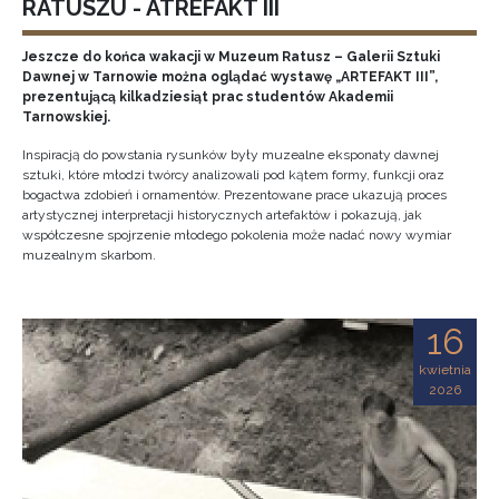
RATUSZU - ATREFAKT III
Jeszcze do końca wakacji w Muzeum Ratusz – Galerii Sztuki
Dawnej w Tarnowie można oglądać wystawę „ARTEFAKT III”,
prezentującą kilkadziesiąt prac studentów Akademii
Tarnowskiej.
Inspiracją do powstania rysunków były muzealne eksponaty dawnej
sztuki, które młodzi twórcy analizowali pod kątem formy, funkcji oraz
bogactwa zdobień i ornamentów. Prezentowane prace ukazują proces
artystycznej interpretacji historycznych artefaktów i pokazują, jak
współczesne spojrzenie młodego pokolenia może nadać nowy wymiar
muzealnym skarbom.
16
kwietnia
2026