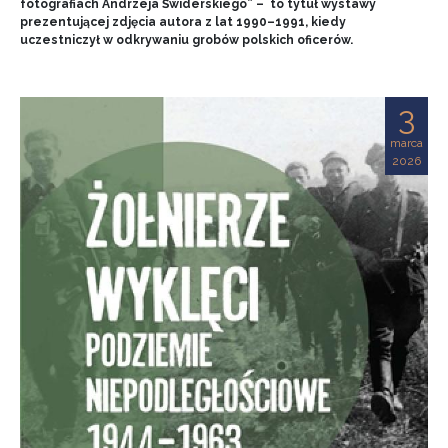
fotografiach Andrzeja Świderskiego” – to tytuł wystawy
prezentującej zdjęcia autora z lat 1990–1991, kiedy
uczestniczył w odkrywaniu grobów polskich oficerów.
3
marca
2026