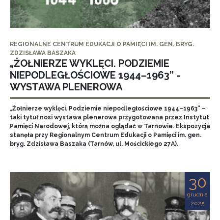
REGIONALNE CENTRUM EDUKACJI O PAMIĘCI IM. GEN. BRYG.
ZDZISŁAWA BASZAKA
„ŻOŁNIERZE WYKLĘCI. PODZIEMIE
NIEPODLEGŁOŚCIOWE 1944–1963” -
WYSTAWA PLENEROWA
„Żołnierze wyklęci. Podziemie niepodległościowe 1944–1963” –
taki tytuł nosi wystawa plenerowa przygotowana przez Instytut
Pamięci Narodowej, którą można oglądać w Tarnowie. Ekspozycja
stanęła przy Regionalnym Centrum Edukacji o Pamięci im. gen.
bryg. Zdzisława Baszaka (Tarnów, ul. Mościckiego 27A).
30
grudnia
2025