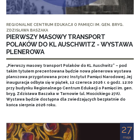
REGIONALNE CENTRUM EDUKACJI O PAMIĘCI IM. GEN. BRYG.
ZDZISŁAWA BASZAKA
PIERWSZY MASOWY TRANSPORT
POLAKÓW DO KL AUSCHWITZ - WYSTAWA
PLENEROWA
„Pierwszy masowy transport Polaków do KL Auschwitz” – pod
takim tytułem prezentowana będzie nowa plenerowa wystawa
planszowa przygotowana przez Instytut Pamięci Narodowej. Jej
inauguracja odbyła się w piątek, 12 czerwca 2026 r. o godz. 12:00
przy budynku Regionalnego Centrum Edukacji o Pamięci im. gen.
bryg. Zdzisława Baszaka w Tarnowie (ul. Mościckiego 27A).
Wystawa będzie dostępna dla zwiedzających bezpłatnie do
końca sierpnia 2026 roku.
27
maja