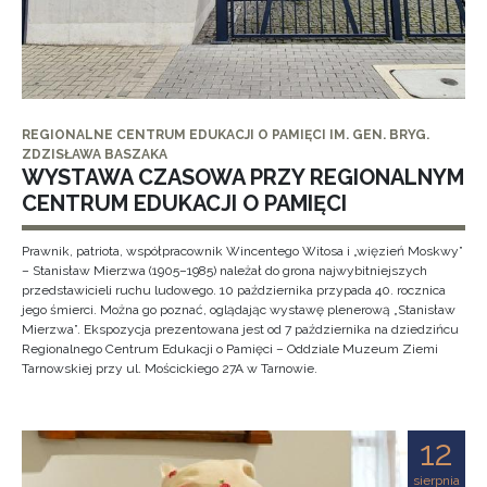
REGIONALNE CENTRUM EDUKACJI O PAMIĘCI IM. GEN. BRYG.
ZDZISŁAWA BASZAKA
WYSTAWA CZASOWA PRZY REGIONALNYM
CENTRUM EDUKACJI O PAMIĘCI
Prawnik, patriota, współpracownik Wincentego Witosa i „więzień Moskwy”
– Stanisław Mierzwa (1905–1985) należał do grona najwybitniejszych
przedstawicieli ruchu ludowego. 10 października przypada 40. rocznica
jego śmierci. Można go poznać, oglądając wystawę plenerową „Stanisław
Mierzwa”. Ekspozycja prezentowana jest od 7 października na dziedzińcu
Regionalnego Centrum Edukacji o Pamięci – Oddziale Muzeum Ziemi
Tarnowskiej przy ul. Mościckiego 27A w Tarnowie.
12
sierpnia