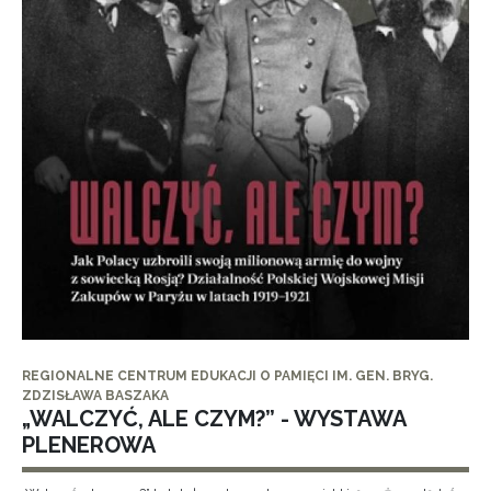
REGIONALNE CENTRUM EDUKACJI O PAMIĘCI IM. GEN. BRYG.
ZDZISŁAWA BASZAKA
„WALCZYĆ, ALE CZYM?” - WYSTAWA
PLENEROWA