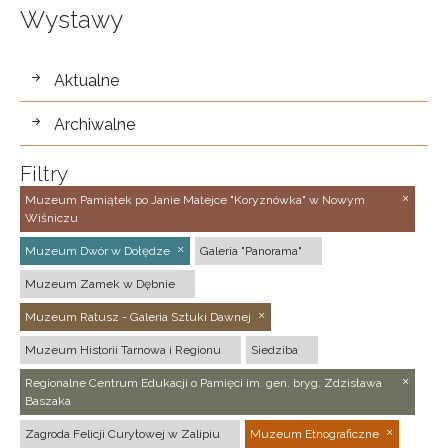
Wystawy
wystawy
Aktualne
Archiwalne
Filtry
Muzeum Pamiątek po Janie Matejce "Koryznówka" w Nowym
Wiśniczu
Muzeum Dwór w Dołędze
Galeria "Panorama"
Muzeum Zamek w Dębnie
Muzeum Ratusz - Galeria Sztuki Dawnej
Muzeum Historii Tarnowa i Regionu
Siedziba
Regionalne Centrum Edukacji o Pamięci im. gen. bryg. Zdzisława
Baszaka
Zagroda Felicji Curyłowej w Zalipiu
Muzeum Etnograficzne