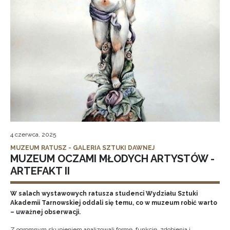
4 czerwca, 2025
MUZEUM RATUSZ - GALERIA SZTUKI DAWNEJ
MUZEUM OCZAMI MŁODYCH ARTYSTÓW -
ARTEFAKT II
W salach wystawowych ratusza studenci Wydziału Sztuki
Akademii Tarnowskiej oddali się temu, co w muzeum robić warto
– uważnej obserwacji.
Z ogromnym skupieniem analizowali formę, funkcję, zdobienia i