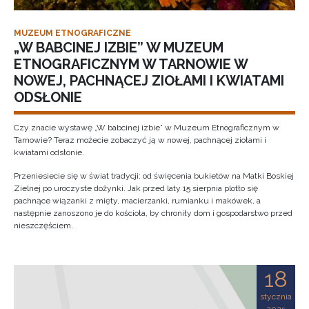
MUZEUM ETNOGRAFICZNE
„W BABCINEJ IZBIE” W MUZEUM
ETNOGRAFICZNYM W TARNOWIE W
NOWEJ, PACHNĄCEJ ZIOŁAMI I KWIATAMI
ODSŁONIE
Czy znacie wystawę „W babcinej izbie” w Muzeum Etnograficznym w
Tarnowie? Teraz możecie zobaczyć ją w nowej, pachnącej ziołami i
kwiatami odsłonie.
Przeniesiecie się w świat tradycji: od święcenia bukietów na Matki Boskiej
Zielnej po uroczyste dożynki. Jak przed laty 15 sierpnia plotło się
pachnące wiązanki z mięty, macierzanki, rumianku i makówek, a
następnie zanoszono je do kościoła, by chroniły dom i gospodarstwo przed
nieszczęściem.
18
stycznia