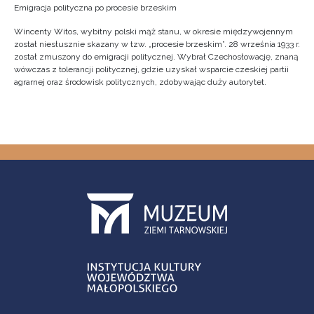
Emigracja polityczna po procesie brzeskim
Wincenty Witos, wybitny polski mąż stanu, w okresie międzywojennym
został niesłusznie skazany w tzw. „procesie brzeskim”. 28 września 1933 r.
został zmuszony do emigracji politycznej. Wybrał Czechosłowację, znaną
wówczas z tolerancji politycznej, gdzie uzyskał wsparcie czeskiej partii
agrarnej oraz środowisk politycznych, zdobywając duży autorytet.