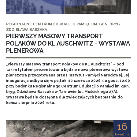
REGIONALNE CENTRUM EDUKACJI O PAMIĘCI IM. GEN. BRYG.
ZDZISŁAWA BASZAKA
PIERWSZY MASOWY TRANSPORT
POLAKÓW DO KL AUSCHWITZ - WYSTAWA
PLENEROWA
„Pierwszy masowy transport Polaków do KL Auschwitz” – pod
takim tytułem prezentowana będzie nowa plenerowa wystawa
planszowa przygotowana przez Instytut Pamięci Narodowej. Jej
inauguracja odbyła się w piątek, 12 czerwca 2026 r. o godz. 12:00
przy budynku Regionalnego Centrum Edukacji o Pamięci im. gen.
bryg. Zdzisława Baszaka w Tarnowie (ul. Mościckiego 27A).
Wystawa będzie dostępna dla zwiedzających bezpłatnie do
końca sierpnia 2026 roku.
16
kwietnia