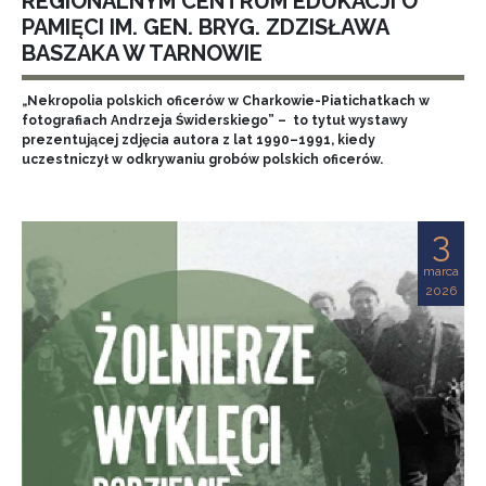
REGIONALNYM CENTRUM EDUKACJI O
PAMIĘCI IM. GEN. BRYG. ZDZISŁAWA
BASZAKA W TARNOWIE
„Nekropolia polskich oficerów w Charkowie-Piatichatkach w
fotografiach Andrzeja Świderskiego” – to tytuł wystawy
prezentującej zdjęcia autora z lat 1990–1991, kiedy
uczestniczył w odkrywaniu grobów polskich oficerów.
3
marca
2026