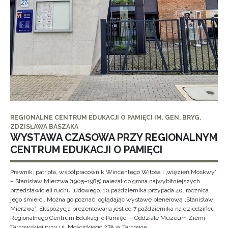
REGIONALNE CENTRUM EDUKACJI O PAMIĘCI IM. GEN. BRYG.
ZDZISŁAWA BASZAKA
WYSTAWA CZASOWA PRZY REGIONALNYM
CENTRUM EDUKACJI O PAMIĘCI
Prawnik, patriota, współpracownik Wincentego Witosa i „więzień Moskwy”
– Stanisław Mierzwa (1905–1985) należał do grona najwybitniejszych
przedstawicieli ruchu ludowego. 10 października przypada 40. rocznica
jego śmierci. Można go poznać, oglądając wystawę plenerową „Stanisław
Mierzwa”. Ekspozycja prezentowana jest od 7 października na dziedzińcu
Regionalnego Centrum Edukacji o Pamięci – Oddziale Muzeum Ziemi
Tarnowskiej przy ul. Mościckiego 27A w Tarnowie.