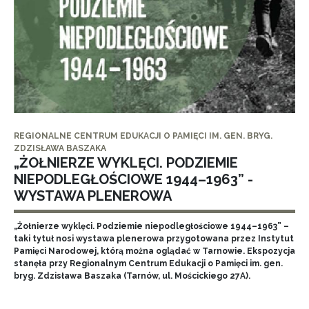
REGIONALNE CENTRUM EDUKACJI O PAMIĘCI IM. GEN. BRYG.
ZDZISŁAWA BASZAKA
„ŻOŁNIERZE WYKLĘCI. PODZIEMIE
NIEPODLEGŁOŚCIOWE 1944–1963” -
WYSTAWA PLENEROWA
„Żołnierze wyklęci. Podziemie niepodległościowe 1944–1963” –
taki tytuł nosi wystawa plenerowa przygotowana przez Instytut
Pamięci Narodowej, którą można oglądać w Tarnowie. Ekspozycja
stanęła przy Regionalnym Centrum Edukacji o Pamięci im. gen.
bryg. Zdzisława Baszaka (Tarnów, ul. Mościckiego 27A).