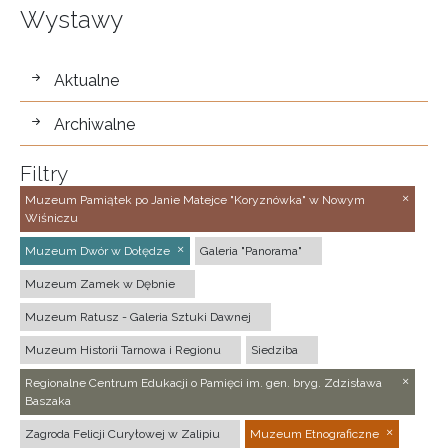
Wystawy
wystawy
Aktualne
Archiwalne
Filtry
Muzeum Pamiątek po Janie Matejce "Koryznówka" w Nowym
Wiśniczu
Muzeum Dwór w Dołędze
Galeria "Panorama"
Muzeum Zamek w Dębnie
Muzeum Ratusz - Galeria Sztuki Dawnej
Muzeum Historii Tarnowa i Regionu
Siedziba
Regionalne Centrum Edukacji o Pamięci im. gen. bryg. Zdzisława
Baszaka
Zagroda Felicji Curyłowej w Zalipiu
Muzeum Etnograficzne