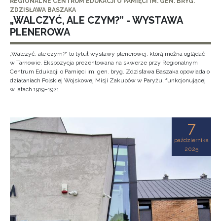
REGIONALNE CENTRUM EDUKACJI O PAMIĘCI IM. GEN. BRYG.
ZDZISŁAWA BASZAKA
„WALCZYĆ, ALE CZYM?” - WYSTAWA
PLENEROWA
„Walczyć, ale czym?” to tytuł wystawy plenerowej, którą można oglądać
w Tarnowie. Ekspozycja prezentowana na skwerze przy Regionalnym
Centrum Edukacji o Pamięci im. gen. bryg. Zdzisława Baszaka opowiada o
działaniach Polskiej Wojskowej Misji Zakupów w Paryżu, funkcjonującej
w latach 1919–1921.
7
października
2025