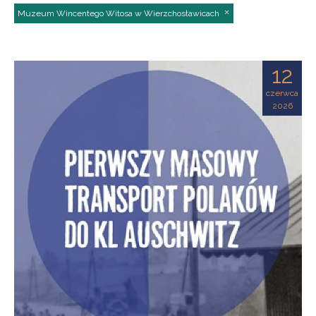
Muzeum Wincentego Witosa w Wierzchosławicach
12
czerwca
2026