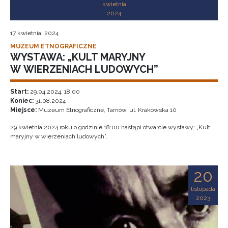
kwietnia
2024
17 kwietnia, 2024
MUZEUM ETNOGRAFICZNE
WYSTAWA: „KULT MARYJNY
W WIERZENIACH LUDOWYCH”
Start:
29.04.2024, 18:00
Koniec:
31.08.2024
Miejsce:
Muzeum Etnograficzne, Tarnów, ul. Krakowska 10
29 kwietnia 2024 roku o godzinie 18:00 nastąpi otwarcie wystawy: „Kult
maryjny w wierzeniach ludowych”.
20
listopada
2023