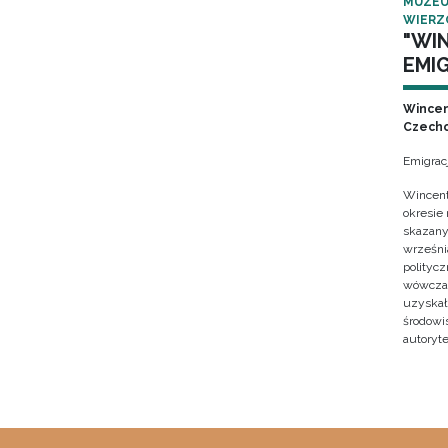
MUZEU
WIERZ
"WI
EMIG
Wincen
Czecho
Emigrac
Wincent
okresie
skazany
września
polityc
wówczas 
uzyskał 
środowi
autoryte