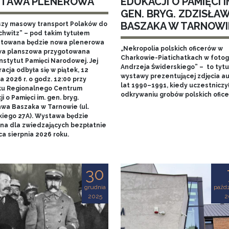
TAWA PLENEROWA
EDUKACJI O PAMIĘCI I
GEN. BRYG. ZDZISŁA
BASZAKA W TARNOWI
szy masowy transport Polaków do
chwitz” – pod takim tytułem
towana będzie nowa plenerowa
„Nekropolia polskich oficerów w
a planszowa przygotowana
Charkowie-Piatichatkach w fotog
nstytut Pamięci Narodowej. Jej
Andrzeja Świderskiego” – to tytu
acja odbyła się w piątek, 12
wystawy prezentującej zdjęcia au
 2026 r. o godz. 12:00 przy
lat 1990–1991, kiedy uczestniczy
u Regionalnego Centrum
odkrywaniu grobów polskich ofice
i o Pamięci im. gen. bryg.
awa Baszaka w Tarnowie (ul.
kiego 27A). Wystawa będzie
na dla zwiedzających bezpłatnie
a sierpnia 2026 roku.
30
grudnia
paźdz
2025
2