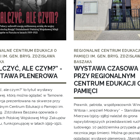
NALNE CENTRUM EDUKACJI O
REGIONALNE CENTRUM EDUKACJI
I IM. GEN. BRYG. ZDZISŁAWA
PAMIĘCI IM. GEN. BRYG. ZDZISŁA
KA
BASZAKA
CZYĆ, ALE CZYM?” -
WYSTAWA CZASOWA
TAWA PLENEROWA
PRZY REGIONALNYM
CENTRUM EDUKACJI 
PAMIĘCI
ć, ale czym?” to tytuł wystawy
wej, którą można oglądać w Tarnowie.
cja prezentowana na skwerze przy
Prawnik, patriota, współpracownik Wi
lnym Centrum Edukacji o Pamięci im.
Witosa i „więzień Moskwy” – Stanisła
yg. Zdzisława Baszaka opowiada o
Mierzwa (1905–1985) należał do grona
iach Polskiej Wojskowej Misji Zakupów
najwybitniejszych przedstawicieli ruc
, funkcjonującej w latach 1919–1921.
ludowego. 10 października przypada 4
rocznica jego śmierci. Można go pozna
oglądając wystawę plenerową „Stanis