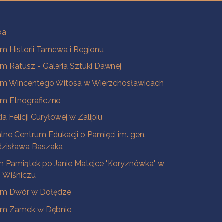
ba
 Historii Tarnowa i Regionu
 Ratusz - Galeria Sztuki Dawnej
m Wincentego Witosa w Wierzchosławicach
m Etnograficzne
a Felicji Curyłowej w Zalipiu
lne Centrum Edukacji o Pamięci im. gen.
dzisława Baszaka
 Pamiątek po Janie Matejce "Koryznówka" w
Wiśniczu
m Dwór w Dołędze
m Zamek w Dębnie