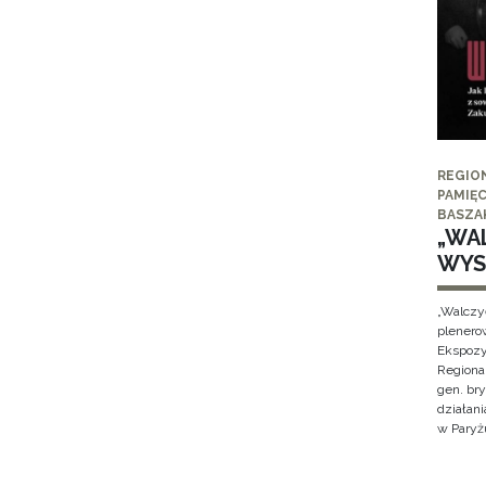
REGIO
PAMIĘC
BASZA
„WAL
WYS
„Walczy
plenero
Ekspozy
Regiona
gen. br
działan
w Paryżu