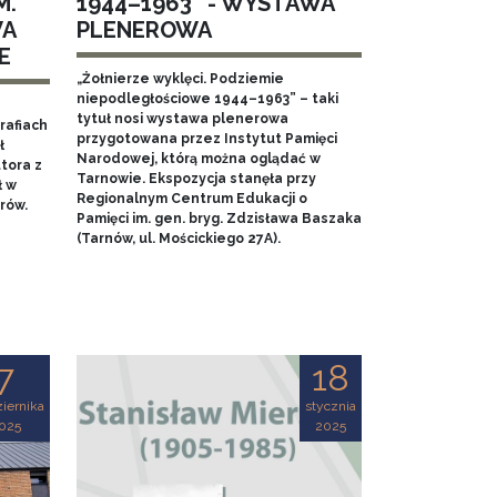
M.
1944–1963” - WYSTAWA
WA
PLENEROWA
E
„Żołnierze wyklęci. Podziemie
niepodległościowe 1944–1963” – taki
tytuł nosi wystawa plenerowa
rafiach
przygotowana przez Instytut Pamięci
ł
Narodowej, którą można oglądać w
tora z
Tarnowie. Ekspozycja stanęła przy
ł w
Regionalnym Centrum Edukacji o
rów.
Pamięci im. gen. bryg. Zdzisława Baszaka
(Tarnów, ul. Mościckiego 27A).
7
18
iernika
stycznia
025
2025