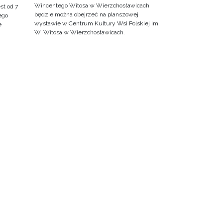
Wincentego Witosa w Wierzchosławicach
st od 7
będzie można obejrzeć na planszowej
ego
wystawie w Centrum Kultury Wsi Polskiej im.
e
W. Witosa w Wierzchosławicach.