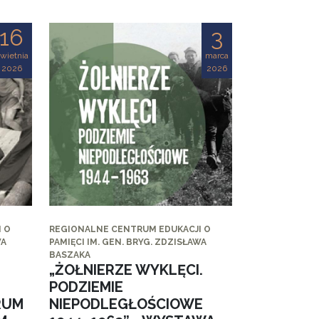
16
3
wietnia
marca
2026
2026
 O
REGIONALNE CENTRUM EDUKACJI O
WA
PAMIĘCI IM. GEN. BRYG. ZDZISŁAWA
BASZAKA
„ŻOŁNIERZE WYKLĘCI.
PODZIEMIE
RUM
NIEPODLEGŁOŚCIOWE