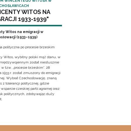
M WINCENTEGO WITOSA W
CHOSŁAWICACH
NCENTY WITOS NA
RACJI 1933-1939"
ty Witos na emigracji w
słowacji (1933–1939)
ja polityczna po procesie brzeskim
y Witos, wybitny polski mąż stanu, w
 międzywojennym został niesłusznie
 w tzw. „procesie brzeskim”. 28
 1933 r. został zmuszony do emigracji
znej. Wybrał Czechosłowację, znaną
z tolerancji politycznej, gdzie
wsparcie czeskiej partii agrarnej oraz
sk politycznych, zdobywając duży
t.