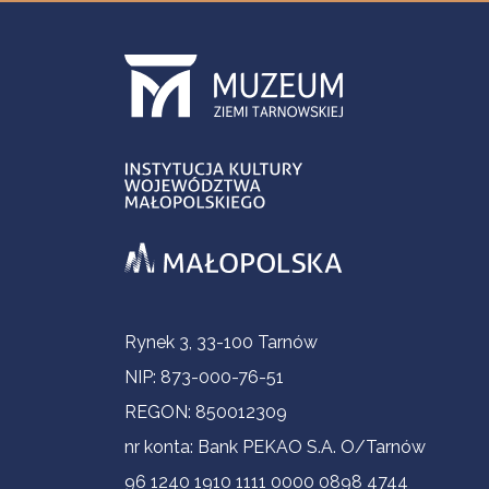
Informacje kontaktowe
Rynek 3, 33-100 Tarnów
NIP: 873-000-76-51
REGON: 850012309
nr konta: Bank PEKAO S.A. O/Tarnów
96 1240 1910 1111 0000 0898 4744