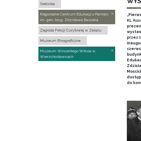
WYS
Siedziba
Regionalne Centrum Edukacji o Pamięci
„Pierw
im. gen. bryg. Zdzisława Baszaka
KL Aus
prezen
Zagroda Felicji Curyłowej w Zalipiu
wystaw
przez I
Muzeum Etnograficzne
inaugur
czerwca
Muzeum Wincentego Witosa w
budynk
Wierzchosławicach
Edukacj
Zdzisł
Mościc
dostęp
do końc