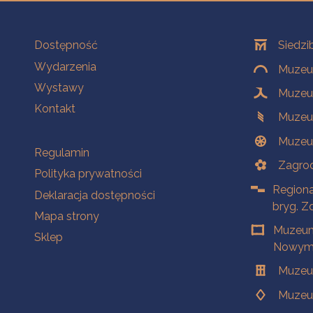
Na skróty
Oddziały
Dostępność
Siedzi
Wydarzenia
Muzeum
Wystawy
Muzeum
Kontakt
Muzeu
Muzeu
Na skróty
Regulamin
Zagrod
Polityka prywatności
Regiona
Deklaracja dostępności
bryg. Z
Mapa strony
Muzeum
Sklep
Nowym 
Muzeu
Muzeu