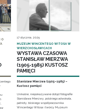
17 stycznia, 2025
 O
WA
MUZEUM WINCENTEGO WITOSA W
WIERZCHOSŁAWICACH
WYSTAWA CZASOWA
STANISŁAW MIERZWA
O
(1905-1985) KUSTOSZ
PAMIĘCI
ncentego
Stanisław Mierzwa (1905–1985) –
w
Kustosz pamięci
Unikalne, niepokazywane dotąd fotografie
hu
Stanisława Mierzwy, polskiego adwokata,
0.
patrioty, bliskiego współpracownika
ć,
Wincentego Witosa i twórcy Muzeum
ław