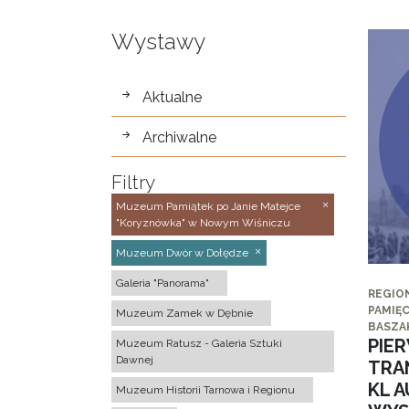
Wystawy
wystawy
Aktualne
Archiwalne
Filtry
Muzeum Pamiątek po Janie Matejce
"Koryznówka" w Nowym Wiśniczu
Muzeum Dwór w Dołędze
Galeria "Panorama"
REGIO
PAMIĘC
Muzeum Zamek w Dębnie
BASZA
PIE
Muzeum Ratusz - Galeria Sztuki
Dawnej
TRA
KL 
Muzeum Historii Tarnowa i Regionu