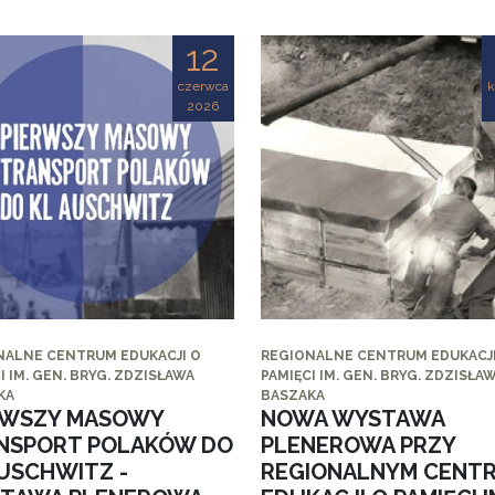
12
czerwca
k
2026
NALNE CENTRUM EDUKACJI O
REGIONALNE CENTRUM EDUKACJI
I IM. GEN. BRYG. ZDZISŁAWA
PAMIĘCI IM. GEN. BRYG. ZDZISŁA
KA
BASZAKA
RWSZY MASOWY
NOWA WYSTAWA
NSPORT POLAKÓW DO
PLENEROWA PRZY
AUSCHWITZ -
REGIONALNYM CENT