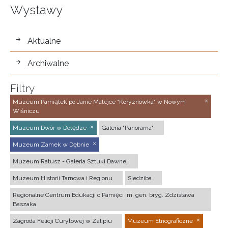
Wystawy
wystawy
Aktualne
Archiwalne
Filtry
Muzeum Pamiątek po Janie Matejce "Koryznówka" w Nowym
Wiśniczu
Muzeum Dwór w Dołędze
Galeria "Panorama"
Muzeum Zamek w Dębnie
Muzeum Ratusz - Galeria Sztuki Dawnej
Muzeum Historii Tarnowa i Regionu
Siedziba
Regionalne Centrum Edukacji o Pamięci im. gen. bryg. Zdzisława
Baszaka
Zagroda Felicji Curyłowej w Zalipiu
Muzeum Etnograficzne