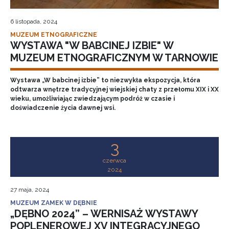
6 listopada, 2024
MUZEUM ETNOGRAFICZNE
WYSTAWA "W BABCINEJ IZBIE" W
MUZEUM ETNOGRAFICZNYM W TARNOWIE
Wystawa „W babcinej izbie” to niezwykła ekspozycja, która
odtwarza wnętrze tradycyjnej wiejskiej chaty z przełomu XIX i XX
wieku, umożliwiając zwiedzającym podróż w czasie i
doświadczenie życia dawnej wsi.
3
czerwca
2024
27 maja, 2024
MUZEUM ZAMEK W DĘBNIE
„DĘBNO 2024” – WERNISAŻ WYSTAWY
POPLENEROWEJ XV INTEGRACYJNEGO