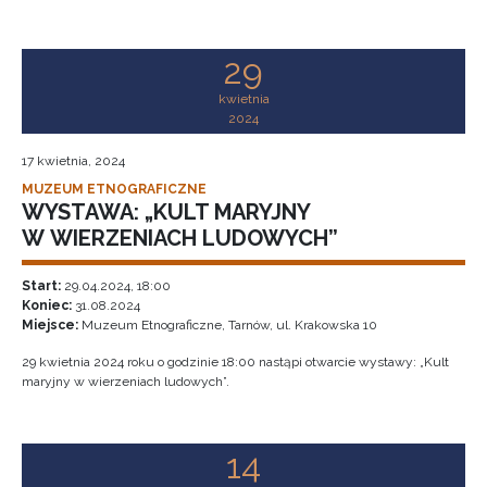
29
kwietnia
2024
17 kwietnia, 2024
MUZEUM ETNOGRAFICZNE
WYSTAWA: „KULT MARYJNY
W WIERZENIACH LUDOWYCH”
Start:
29.04.2024, 18:00
Koniec:
31.08.2024
Miejsce:
Muzeum Etnograficzne, Tarnów, ul. Krakowska 10
29 kwietnia 2024 roku o godzinie 18:00 nastąpi otwarcie wystawy: „Kult
maryjny w wierzeniach ludowych”.
14