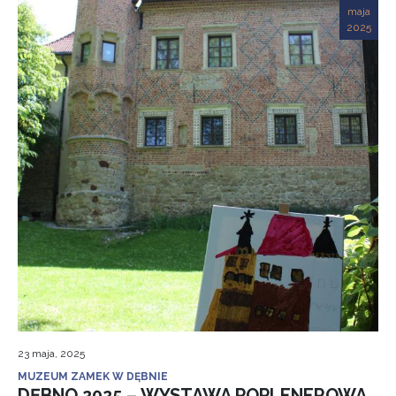
maja
2025
23 maja, 2025
MUZEUM ZAMEK W DĘBNIE
DĘBNO 2025 – WYSTAWA POPLENEROWA