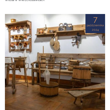
Witosa w Wierzchosławicach.
7
października
2024