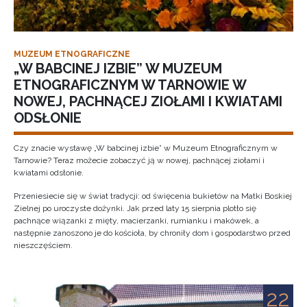
MUZEUM ETNOGRAFICZNE
„W BABCINEJ IZBIE” W MUZEUM
ETNOGRAFICZNYM W TARNOWIE W
NOWEJ, PACHNĄCEJ ZIOŁAMI I KWIATAMI
ODSŁONIE
Czy znacie wystawę „W babcinej izbie” w Muzeum Etnograficznym w
Tarnowie? Teraz możecie zobaczyć ją w nowej, pachnącej ziołami i
kwiatami odsłonie.
Przeniesiecie się w świat tradycji: od święcenia bukietów na Matki Boskiej
Zielnej po uroczyste dożynki. Jak przed laty 15 sierpnia plotło się
pachnące wiązanki z mięty, macierzanki, rumianku i makówek, a
następnie zanoszono je do kościoła, by chroniły dom i gospodarstwo przed
nieszczęściem.
22