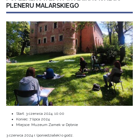
PLENERU MALARSKIEGO
Start:
3 czerwca 2024, 10:00
Koniec:
7 lipca 2024
Miejsce: Muzeum Zamek w Dębnie
3 czerwca 2024 r. (poniedziałek) o godz.