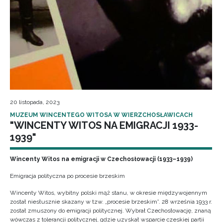
20 listopada, 2023
MUZEUM WINCENTEGO WITOSA W WIERZCHOSŁAWICACH
"WINCENTY WITOS NA EMIGRACJI 1933-
1939"
Wincenty Witos na emigracji w Czechosłowacji (1933–1939)
Emigracja polityczna po procesie brzeskim
Wincenty Witos, wybitny polski mąż stanu, w okresie międzywojennym
został niesłusznie skazany w tzw. „procesie brzeskim”. 28 września 1933 r.
został zmuszony do emigracji politycznej. Wybrał Czechosłowację, znaną
wówczas z tolerancji politycznej, gdzie uzyskał wsparcie czeskiej partii