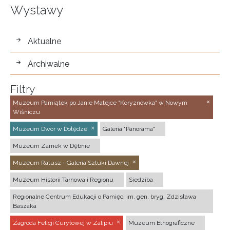
Wystawy
wystawy
Aktualne
Archiwalne
Filtry
Muzeum Pamiątek po Janie Matejce "Koryznówka" w Nowym
Wiśniczu
Muzeum Dwór w Dołędze
Galeria "Panorama"
Muzeum Zamek w Dębnie
Muzeum Ratusz - Galeria Sztuki Dawnej
Muzeum Historii Tarnowa i Regionu
Siedziba
Regionalne Centrum Edukacji o Pamięci im. gen. bryg. Zdzisława
Baszaka
Zagroda Felicji Curyłowej w Zalipiu
Muzeum Etnograficzne