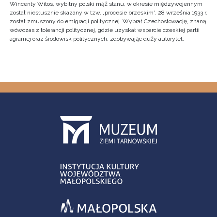
Wincenty Witos, wybitny polski mąż stanu, w okresie międzywojennym
został niesłusznie skazany w tzw. „procesie brzeskim”. 28 września 1933 r.
został zmuszony do emigracji politycznej. Wybrał Czechosłowację, znaną
wówczas z tolerancji politycznej, gdzie uzyskał wsparcie czeskiej partii
agrarnej oraz środowisk politycznych, zdobywając duży autorytet.