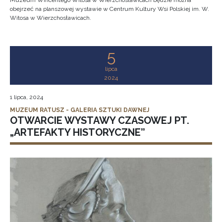
Muzeum Wincentego Witosa w Wierzchosławicach będzie można
obejrzeć na planszowej wystawie w Centrum Kultury Wsi Polskiej im. W.
Witosa w Wierzchosławicach.
5
lipca
2024
1 lipca, 2024
MUZEUM RATUSZ - GALERIA SZTUKI DAWNEJ
OTWARCIE WYSTAWY CZASOWEJ PT.
„ARTEFAKTY HISTORYCZNE”