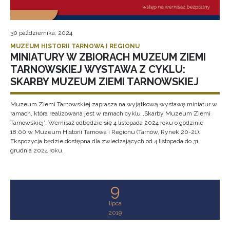
30 października, 2024
MUZEUM HISTORII TARNOWA I REGIONU
MINIATURY W ZBIORACH MUZEUM ZIEMI
TARNOWSKIEJ WYSTAWA Z CYKLU:
SKARBY MUZEUM ZIEMI TARNOWSKIEJ
Muzeum Ziemi Tarnowskiej zaprasza na wyjątkową wystawę miniatur w
ramach, która realizowana jest w ramach cyklu „Skarby Muzeum Ziemi
Tarnowskiej”. Wernisaż odbędzie się 4 listopada 2024 roku o godzinie
18:00 w Muzeum Historii Tarnowa i Regionu (Tarnów, Rynek 20-21).
Ekspozycja będzie dostępna dla zwiedzających od 4 listopada do 31
grudnia 2024 roku.
9
lipca
2019