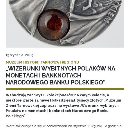
15 stycznia, 2025
MUZEUM HISTORII TARNOWA I REGIONU
„WIZERUNKI WYBITNYCH POLAKÓW NA
MONETACH I BANKNOTACH
NARODOWEGO BANKU POLSKIEGO”
Wzbudzają zachwyt u kolekcjonerów na całym świecie, a
niektóre warte są nawet kilkadziesiąt tysięcy złotych. Muzeum
Ziemi Tarnowskiej zaprasza na wystawę „Wizerunki wybitnych
Polaków na monetach i banknotach Narodowego Banku
Polskiego”.
Wernisaż odbędzie się w poniedziałek 20 stycznia 2025 roku, o godzinie