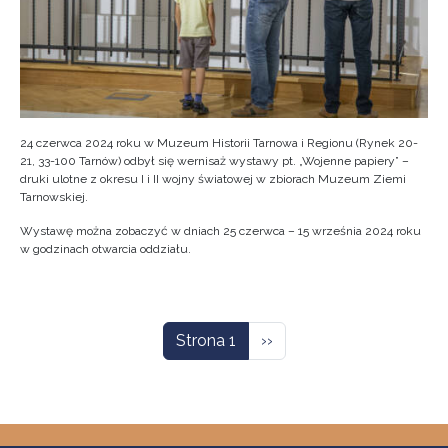
24 czerwca 2024 roku w Muzeum Historii Tarnowa i Regionu (Rynek 20-
21, 33-100 Tarnów) odbył się wernisaż wystawy pt. „Wojenne papiery” –
druki ulotne z okresu I i II wojny światowej w zbiorach Muzeum Ziemi
Tarnowskiej.
Wystawę można zobaczyć w dniach 25 czerwca – 15 września 2024 roku
w godzinach otwarcia oddziału.
Stronicowanie
Następna strona
Strona 1
››