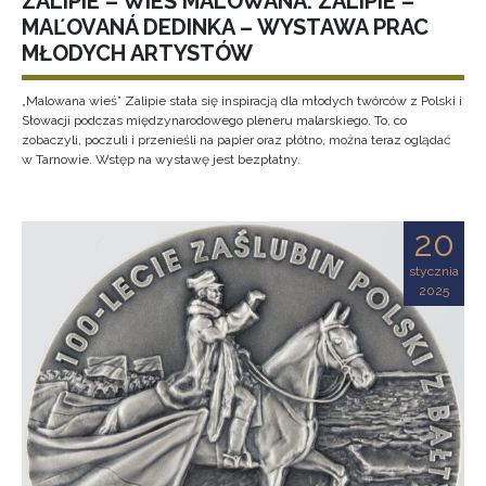
ZALIPIE – WIEŚ MALOWANA. ZALIPIE –
MAĽOVANÁ DEDINKA – WYSTAWA PRAC
MŁODYCH ARTYSTÓW
„Malowana wieś” Zalipie stała się inspiracją dla młodych twórców z Polski i
Słowacji podczas międzynarodowego pleneru malarskiego. To, co
zobaczyli, poczuli i przenieśli na papier oraz płótno, można teraz oglądać
w Tarnowie. Wstęp na wystawę jest bezpłatny.
20
stycznia
2025