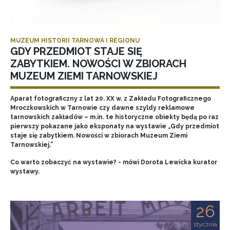
MUZEUM HISTORII TARNOWA I REGIONU
GDY PRZEDMIOT STAJE SIĘ
ZABYTKIEM. NOWOŚCI W ZBIORACH
MUZEUM ZIEMI TARNOWSKIEJ
Aparat fotograficzny z lat 20. XX w. z Zakładu Fotograficznego
Mroczkowskich w Tarnowie czy dawne szyldy reklamowe
tarnowskich zakładów – m.in. te historyczne obiekty będą po raz
pierwszy pokazane jako eksponaty na wystawie „Gdy przedmiot
staje się zabytkiem. Nowości w zbiorach Muzeum Ziemi
Tarnowskiej.”
Co warto zobaczyć na wystawie? - mówi Dorota Lewicka kurator
wystawy.
26
stycznia