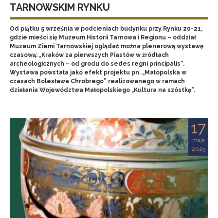
TARNOWSKIM RYNKU
Od piątku 5 września w podcieniach budynku przy Rynku 20-21,
gdzie mieści się Muzeum Historii Tarnowa i Regionu – oddział
Muzeum Ziemi Tarnowskiej oglądać można plenerową wystawę
czasową: „Kraków za pierwszych Piastów w źródłach
archeologicznych – od grodu do sedes regni principalis”.
Wystawa powstała jako efekt projektu pn. „Małopolska w
czasach Bolesława Chrobrego” realizowanego w ramach
działania Województwa Małopolskiego „Kultura na szóstkę”.
17
maja
2025