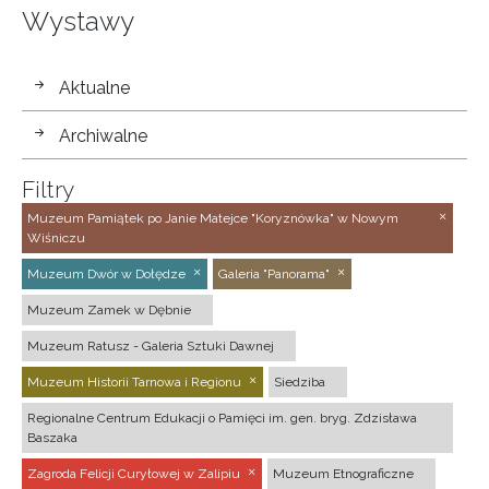
Wystawy
wystawy
Aktualne
Archiwalne
Filtry
Muzeum Pamiątek po Janie Matejce "Koryznówka" w Nowym
Wiśniczu
Muzeum Dwór w Dołędze
Galeria "Panorama"
Muzeum Zamek w Dębnie
Muzeum Ratusz - Galeria Sztuki Dawnej
Muzeum Historii Tarnowa i Regionu
Siedziba
Regionalne Centrum Edukacji o Pamięci im. gen. bryg. Zdzisława
Baszaka
Zagroda Felicji Curyłowej w Zalipiu
Muzeum Etnograficzne