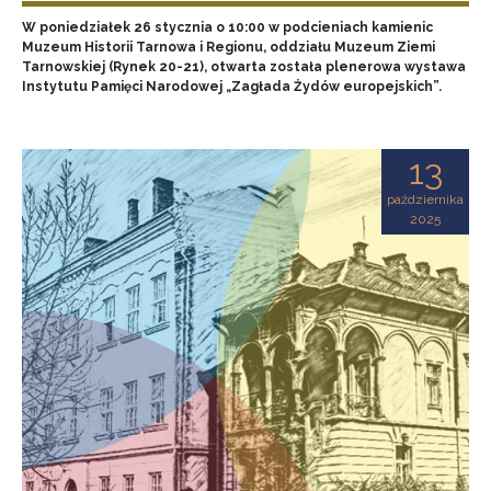
W poniedziałek 26 stycznia o 10:00 w podcieniach kamienic
Muzeum Historii Tarnowa i Regionu, oddziału Muzeum Ziemi
Tarnowskiej (Rynek 20-21), otwarta została plenerowa wystawa
Instytutu Pamięci Narodowej „Zagłada Żydów europejskich”.
13
października
2025