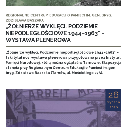
REGIONALNE CENTRUM EDUKACJI O PAMIĘCI IM. GEN. BRYG.
ZDZISŁAWA BASZAKA
„ŻOŁNIERZE WYKLĘCI. PODZIEMIE
NIEPODLEGŁOŚCIOWE 1944–1963” -
WYSTAWA PLENEROWA
„Żołnierze wyklęci. Podziemie niepodległościowe 1944–1963” –
taki tytuł nosi wystawa plenerowa przygotowana przez Instytut
Pamięci Narodowej, którą można oglądać w Tarnowie. Ekspozycja
stanęła przy Regionalnym Centrum Edukacji o Pamięci im. gen.
bryg. Zdzisława Baszaka (Tarnów, ul. Mościckiego 27A).
26
stycznia
2026