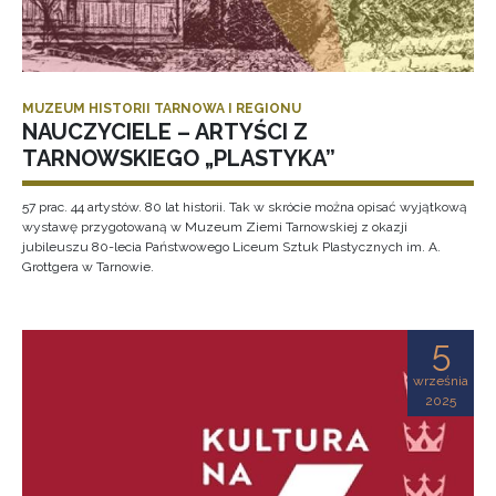
MUZEUM HISTORII TARNOWA I REGIONU
NAUCZYCIELE – ARTYŚCI Z
TARNOWSKIEGO „PLASTYKA”
57 prac. 44 artystów. 80 lat historii. Tak w skrócie można opisać wyjątkową
wystawę przygotowaną w Muzeum Ziemi Tarnowskiej z okazji
jubileuszu 80-lecia Państwowego Liceum Sztuk Plastycznych im. A.
Grottgera w Tarnowie.
5
września
2025