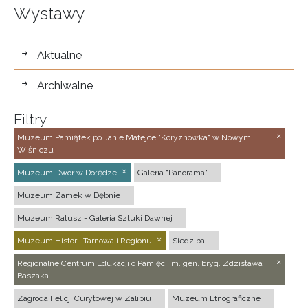
Wystawy
wystawy
Aktualne
Archiwalne
Filtry
Muzeum Pamiątek po Janie Matejce "Koryznówka" w Nowym
Wiśniczu
Muzeum Dwór w Dołędze
Galeria "Panorama"
Muzeum Zamek w Dębnie
Muzeum Ratusz - Galeria Sztuki Dawnej
Muzeum Historii Tarnowa i Regionu
Siedziba
Regionalne Centrum Edukacji o Pamięci im. gen. bryg. Zdzisława
Baszaka
Zagroda Felicji Curyłowej w Zalipiu
Muzeum Etnograficzne