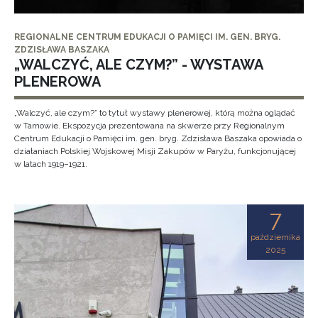
REGIONALNE CENTRUM EDUKACJI O PAMIĘCI IM. GEN. BRYG.
ZDZISŁAWA BASZAKA
„WALCZYĆ, ALE CZYM?” - WYSTAWA
PLENEROWA
„Walczyć, ale czym?” to tytuł wystawy plenerowej, którą można oglądać
w Tarnowie. Ekspozycja prezentowana na skwerze przy Regionalnym
Centrum Edukacji o Pamięci im. gen. bryg. Zdzisława Baszaka opowiada o
działaniach Polskiej Wojskowej Misji Zakupów w Paryżu, funkcjonującej
w latach 1919–1921.
7
października
2025