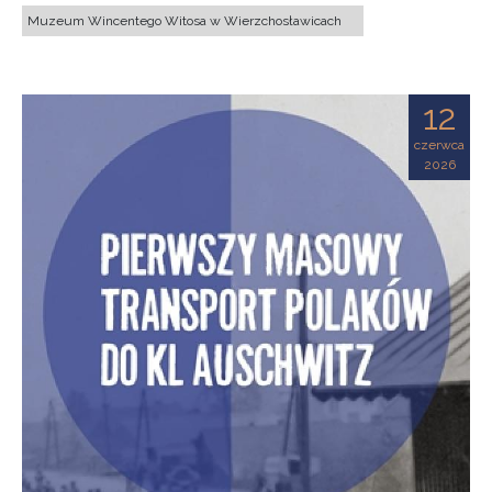
Muzeum Wincentego Witosa w Wierzchosławicach
12
czerwca
2026