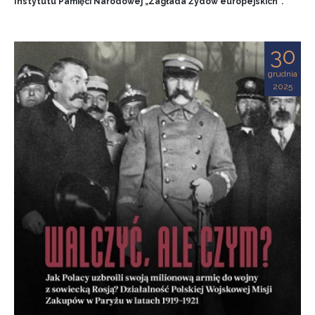
Instytutu Pamięci Narodowej „Zagłada Żydów europejskich”.
30
grudnia
2025