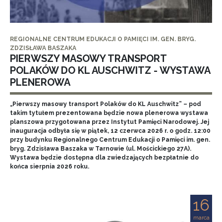
REGIONALNE CENTRUM EDUKACJI O PAMIĘCI IM. GEN. BRYG.
ZDZISŁAWA BASZAKA
PIERWSZY MASOWY TRANSPORT
POLAKÓW DO KL AUSCHWITZ - WYSTAWA
PLENEROWA
„Pierwszy masowy transport Polaków do KL Auschwitz” – pod
takim tytułem prezentowana będzie nowa plenerowa wystawa
planszowa przygotowana przez Instytut Pamięci Narodowej. Jej
inauguracja odbyła się w piątek, 12 czerwca 2026 r. o godz. 12:00
przy budynku Regionalnego Centrum Edukacji o Pamięci im. gen.
bryg. Zdzisława Baszaka w Tarnowie (ul. Mościckiego 27A).
Wystawa będzie dostępna dla zwiedzających bezpłatnie do
końca sierpnia 2026 roku.
16
marca