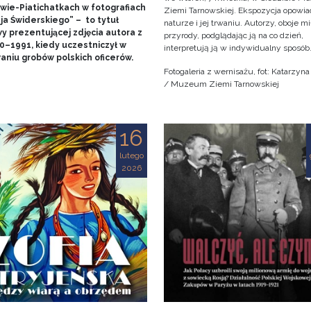
wie-Piatichatkach w fotografiach
Ziemi Tarnowskiej. Ekspozycja opowia
ja Świderskiego” – to tytuł
naturze i jej trwaniu. Autorzy, oboje m
y prezentującej zdjęcia autora z
przyrody, podglądając ją na co dzień,
90–1991, kiedy uczestniczył w
interpretują ją w indywidualny sposób
aniu grobów polskich oficerów.
Fotogaleria z wernisażu, fot: Katarzyn
/ Muzeum Ziemi Tarnowskiej
16
lutego
2026