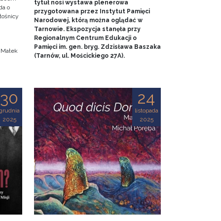
tytuł nosi wystawa plenerowa
da o
przygotowana przez Instytut Pamięci
iłośnicy
Narodowej, którą można oglądać w
Tarnowie. Ekspozycja stanęła przy
.
Regionalnym Centrum Edukacji o
Pamięci im. gen. bryg. Zdzisława Baszaka
a Małek
(Tarnów, ul. Mościckiego 27A).
30
24
grudnia
listopada
2025
2025