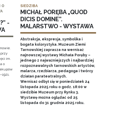
 O
SIEDZIBA
MICHAŁ PORĘBA „QUOD
WA
DICIS DOMINE”.
” -
MALARSTWO - WYSTAWA
WA
Abstrakcja, ekspresja, symbolika i
y
bogata kolorystyka. Muzeum Ziemi
rnowie.
Tarnowskiej zaprasza na wernisaż
 przy
najnowszej wystawy Michała Poręby –
ęci im.
jednego z najważniejszych i najbardziej
a o
rozpoznawalnych tarnowskich artystów,
 Zakupów
malarza, rzeźbiarza, pedagoga i twórcy
–1921.
działań parateatralnych.
Wernisaż odbył się w poniedziałek 24
listopada 2025 roku o godz. 18:00 w
siedzibie Muzeum przy Rynku 3.
Wystawę można oglądać od 25
listopada do 31 grudnia 2025 roku.