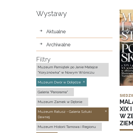
Wystawy
wystawy
Aktualne
Archiwalne
Filtry
Muzeum Pamiątek po Janie Matejce
"Koryznówka" w Nowym Wiśniczu
Muzeum Dwór w Dołędze
Galeria "Panorama"
SIEDZI
MAL
Muzeum Zamek w Dębnie
XIX 
Muzeum Ratusz - Galeria Sztuki
W Z
Dawnej
ZIE
Muzeum Historii Tarnowa i Regionu