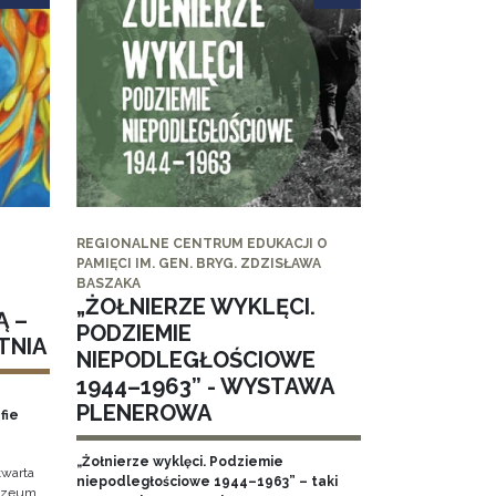
REGIONALNE CENTRUM EDUKACJI O
PAMIĘCI IM. GEN. BRYG. ZDZISŁAWA
BASZAKA
„ŻOŁNIERZE WYKLĘCI.
Ą –
PODZIEMIE
TNIA
NIEPODLEGŁOŚCIOWE
1944–1963” - WYSTAWA
PLENEROWA
fie
„Żołnierze wyklęci. Podziemie
twarta
niepodległościowe 1944–1963” – taki
Muzeum