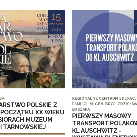
15
czerwca
2026
BA
REGIONALNE CENTRUM EDUKACJI
ARSTWO POLSKIE Z
PAMIĘCI IM. GEN. BRYG. ZDZISŁA
BASZAKA
I POCZĄTKU XX WIEKU
PIERWSZY MASOWY
BIORACH MUZEUM
TRANSPORT POLAKÓ
MI TARNOWSKIEJ
KL AUSCHWITZ -