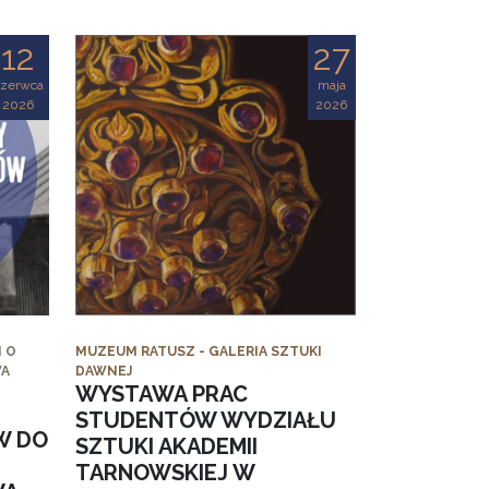
12
27
czerwca
maja
2026
2026
 O
MUZEUM RATUSZ - GALERIA SZTUKI
WA
DAWNEJ
WYSTAWA PRAC
STUDENTÓW WYDZIAŁU
W DO
SZTUKI AKADEMII
TARNOWSKIEJ W