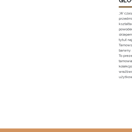
GŁO
„W czas
przedmi
kształt
powodem
sklepem
tytuł n
Tarnows
barwny 
To prez
tarnowi
kolekcjo
wrażliw
użytkow
Stron