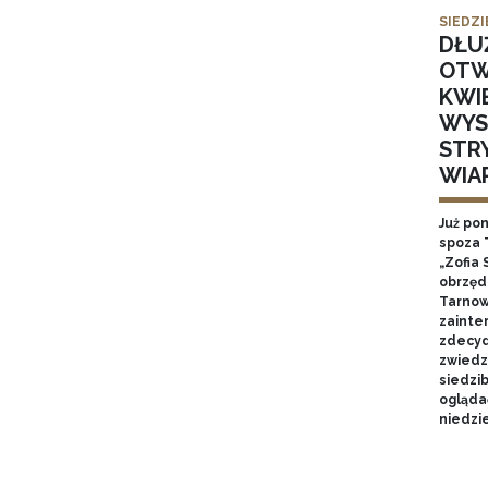
SIEDZI
DŁU
OTW
KWI
WYS
STR
WIA
Już po
spoza 
„Zofia 
obrzęd
Tarnow
zainte
zdecyd
zwiedz
siedzi
ogląda
niedzie