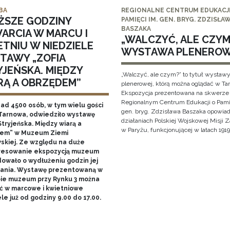
BA
REGIONALNE CENTRUM EDUKACJI
ŻSZE GODZINY
PAMIĘCI IM. GEN. BRYG. ZDZISŁA
BASZAKA
ARCIA W MARCU I
„WALCZYĆ, ALE CZYM?
ETNIU W NIEDZIELE
WYSTAWA PLENERO
TAWY „ZOFIA
YJEŃSKA. MIĘDZY
„Walczyć, ale czym?” to tytuł wystaw
RĄ A OBRZĘDEM”
plenerowej, którą można oglądać w Ta
Ekspozycja prezentowana na skwerze
Regionalnym Centrum Edukacji o Pami
nad 4500 osób, w tym wielu gości
gen. bryg. Zdzisława Baszaka opowiad
Tarnowa, odwiedziło wystawę
działaniach Polskiej Wojskowej Misji
Stryjeńska. Między wiarą a
w Paryżu, funkcjonującej w latach 1919
em” w Muzeum Ziemi
skiej. Ze względu na duże
resowanie ekspozycją muzeum
owało o wydłużeniu godzin jej
ania. Wystawę prezentowaną w
bie muzeum przy Rynku 3 można
ć w marcowe i kwietniowe
le już od godziny 9.00 do 17.00.