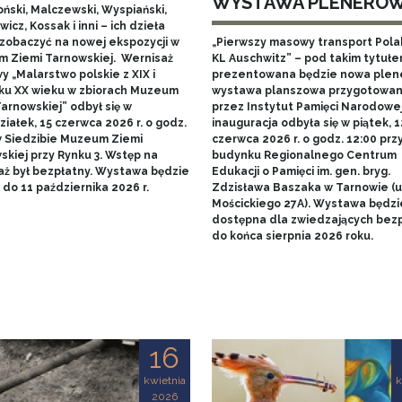
WYSTAWA PLENERO
ński, Malczewski, Wyspiański,
icz, Kossak i inni – ich dzieła
zobaczyć na nowej ekspozycji w
„Pierwszy masowy transport Pol
 Ziemi Tarnowskiej. Wernisaż
KL Auschwitz” – pod takim tytuł
 „Malarstwo polskie z XIX i
prezentowana będzie nowa ple
ku XX wieku w zbiorach Muzeum
wystawa planszowa przygotowa
arnowskiej” odbył się w
przez Instytut Pamięci Narodowej.
iałek, 15 czerwca 2026 r. o godz.
inauguracja odbyła się w piątek, 1
w Siedzibie Muzeum Ziemi
czerwca 2026 r. o godz. 12:00 prz
skiej przy Rynku 3. Wstęp na
budynku Regionalnego Centrum
aż był bezpłatny. Wystawa będzie
Edukacji o Pamięci im. gen. bryg.
do 11 października 2026 r.
Zdzisława Baszaka w Tarnowie (u
Mościckiego 27A). Wystawa będzi
dostępna dla zwiedzających bezp
do końca sierpnia 2026 roku.
16
kwietnia
k
2026