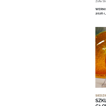
Zofia S
WERNIS
2026 r.
SIEDZI
SZK