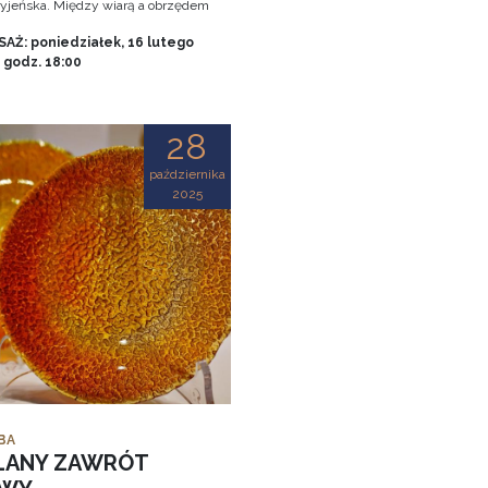
tryjeńska. Między wiarą a obrzędem
AŻ: poniedziałek, 16 lutego
, godz. 18:00
28
października
2025
BA
LANY ZAWRÓT