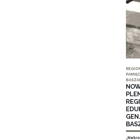
REGIO
PAMIĘC
BASZA
NOW
PLE
REG
EDUK
GEN
BAS
„Nekro