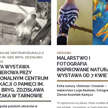
NALNE CENTRUM EDUKACJI O
SIEDZIBA
MALARSTWO I
I IM. GEN. BRYG. ZDZISŁAWA
KA
FOTOGRAFIA
A WYSTAWA
INSPIROWANE NATUR
NEROWA PRZY
WYSTAWA OD 7 KWIE
IONALNYM CENTRUM
ACJI O PAMIĘCI IM.
Echa natury. Ulotność i trwanie –
. BRYG. ZDZISŁAWA
malarstwo Lucja Radwan, fotogra
ZAKA W TARNOWIE
Zenon Kosiniak-Kamysz
To najnowsza wystawa, która została o
polia polskich oficerów w
we wtorek, 7 kwietnia, w Siedzibie 