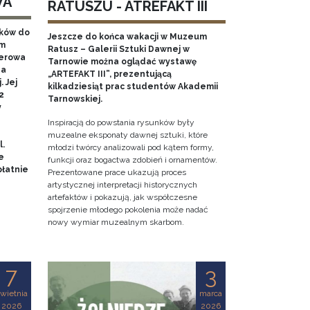
WA
RATUSZU - ATREFAKT III
aków do
Jeszcze do końca wakacji w Muzeum
em
Ratusz – Galerii Sztuki Dawnej w
nerowa
Tarnowie można oglądać wystawę
na
„ARTEFAKT III”, prezentującą
 Jej
kilkadziesiąt prac studentów Akademii
2
Tarnowskiej.
y
Inspiracją do powstania rysunków były
muzealne eksponaty dawnej sztuki, które
l.
młodzi twórcy analizowali pod kątem formy,
e
funkcji oraz bogactwa zdobień i ornamentów.
łatnie
Prezentowane prace ukazują proces
artystycznej interpretacji historycznych
artefaktów i pokazują, jak współczesne
spojrzenie młodego pokolenia może nadać
nowy wymiar muzealnym skarbom.
7
3
wietnia
marca
2026
2026