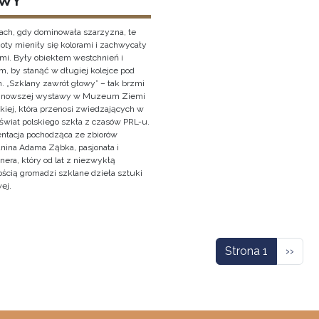
WY
ach, gdy dominowała szarzyzna, te
oty mieniły się kolorami i zachwycały
ami. Były obiektem westchnień i
, by stanąć w długiej kolejce pod
. „Szklany zawrót głowy” – tak brzmi
ajnowszej wystawy w Muzeum Ziemi
kiej, która przenosi zwiedzających w
świat polskiego szkła z czasów PRL-u.
entacja pochodząca ze zbiorów
anina Adama Ząbka, pasjonata i
nera, który od lat z niezwykłą
ością gromadzi szklane dzieła sztuki
ej.
icowanie
Nastę
Strona 1
››