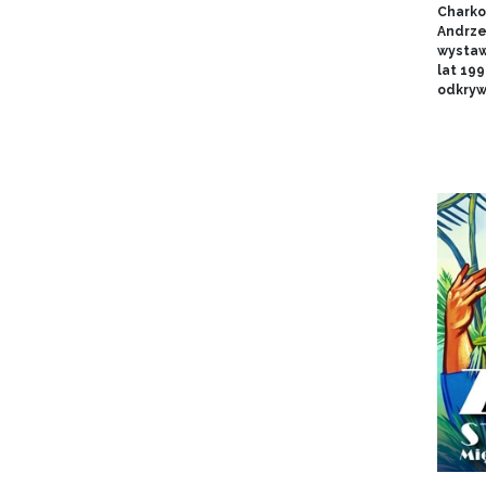
Charko
Andrze
wystaw
lat 19
odkryw