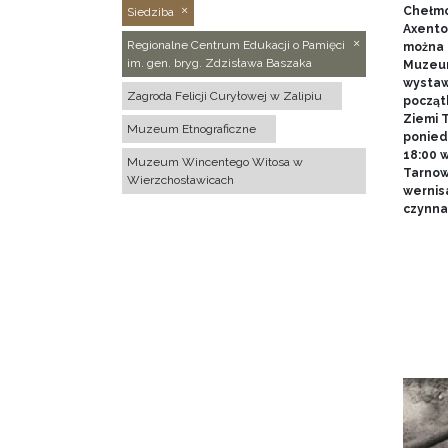
Chełmo
Siedziba
Axentow
Regionalne Centrum Edukacji o Pamięci
można 
im. gen. bryg. Zdzisława Baszaka
Muzeum
wystawy
Zagroda Felicji Curyłowej w Zalipiu
począt
Ziemi T
Muzeum Etnograficzne
poniedz
18:00 
Muzeum Wincentego Witosa w
Tarnow
Wierzchosławicach
wernis
czynna 